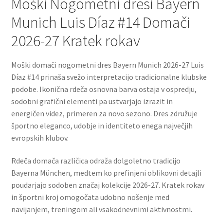
Moški Nogometni dresi Bayern
Munich Luis Díaz #14 Domači
2026-27 Kratek rokav
Moški domači nogometni dres Bayern Munich 2026-27 Luis
Díaz #14 prinaša svežo interpretacijo tradicionalne klubske
podobe. Ikonična rdeča osnovna barva ostaja v ospredju,
sodobni grafični elementi pa ustvarjajo izrazit in
energičen videz, primeren za novo sezono. Dres združuje
športno eleganco, udobje in identiteto enega največjih
evropskih klubov.
Rdeča domača različica odraža dolgoletno tradicijo
Bayerna München, medtem ko prefinjeni oblikovni detajli
poudarjajo sodoben značaj kolekcije 2026-27. Kratek rokav
in športni kroj omogočata udobno nošenje med
navijanjem, treningom ali vsakodnevnimi aktivnostmi.