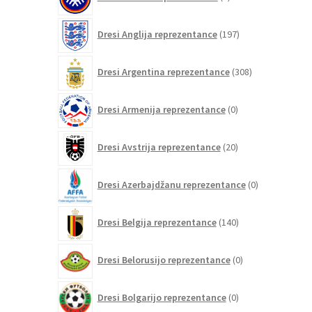
izdelkov
197
Dresi Anglija reprezentance
197
izdelkov
308
Dresi Argentina reprezentance
308
izdelkov
0
Dresi Armenija reprezentance
0
izdelkov
20
Dresi Avstrija reprezentance
20
izdelkov
0
Dresi Azerbajdžanu reprezentance
0
izdelkov
140
Dresi Belgija reprezentance
140
izdelkov
0
Dresi Belorusijo reprezentance
0
izdelkov
0
Dresi Bolgarijo reprezentance
0
izdelkov