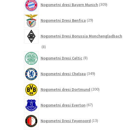
309
Nogometni dresi Bayern Munich
309
izdelkov
29
Nogometni Dresi Benfica
29
izdelkov
Nogometni Dresi Borussia Monchengladbach
8
8
izdelkov
8
Nogometni Dresi Celtic
8
izdelkov
349
Nogometni dresi Chelsea
349
izdelkov
200
Nogometni dresi Dortmund
200
izdelkov
67
Nogometni dresi Everton
67
izdelkov
13
Nogometni Dresi Feyenoord
13
izdelkov