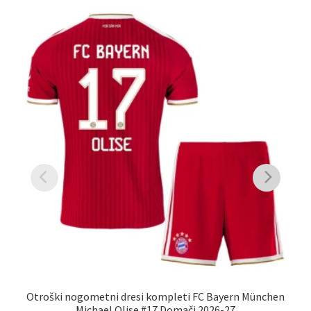
Otroški nogometni dresi kompleti FC Bayern München
Ot
Michael Olise #17 Domači 2026-27