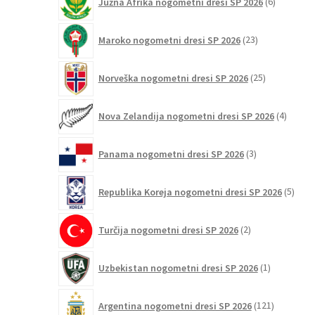
Južna Afrika nogometni dresi SP 2026
6
izdelkov
23
Maroko nogometni dresi SP 2026
23
izdelkov
25
Norveška nogometni dresi SP 2026
25
izdelkov
4
Nova Zelandija nogometni dresi SP 2026
4
izdelki
3
Panama nogometni dresi SP 2026
3
izdelki
5
Republika Koreja nogometni dresi SP 2026
5
izdel
2
Turčija nogometni dresi SP 2026
2
izdelka
1
Uzbekistan nogometni dresi SP 2026
1
izdelek
121
Argentina nogometni dresi SP 2026
121
izdelkov