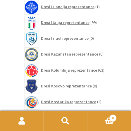
1
Dresi Islandija reprezentance
1
izdelek
99
Dresi Italija reprezentance
99
izdelkov
0
Dresi Izrael reprezentance
0
izdelkov
0
Dresi Kazahstan reprezentance
0
izdelkov
63
Dresi Kolumbija reprezentance
63
izdelkov
0
Dresi Kosovo reprezentance
0
izdelkov
1
Dresi Kostarika reprezentance
1
izdelek
0
Dresi Latvija reprezentance
0
0
izdelkov
Išči:
Iskanje
0