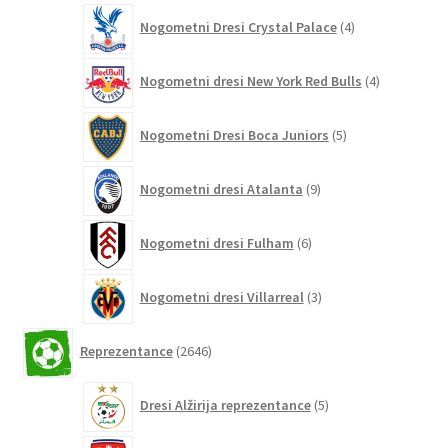
4
Nogometni Dresi Crystal Palace
4
izdelki
4
Nogometni dresi New York Red Bulls
4
izdelki
5
Nogometni Dresi Boca Juniors
5
izdelkov
9
Nogometni dresi Atalanta
9
izdelkov
6
Nogometni dresi Fulham
6
izdelkov
3
Nogometni dresi Villarreal
3
izdelki
2646
Reprezentance
2646
izdelkov
5
Dresi Alžirija reprezentance
5
izdelkov
7