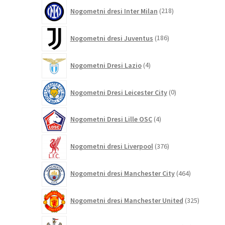
218
Nogometni dresi Inter Milan
218
izdelkov
186
Nogometni dresi Juventus
186
izdelkov
4
Nogometni Dresi Lazio
4
izdelki
0
Nogometni Dresi Leicester City
0
izdelkov
4
Nogometni Dresi Lille OSC
4
izdelki
376
Nogometni dresi Liverpool
376
izdelkov
464
Nogometni dresi Manchester City
464
izdelkov
325
Nogometni dresi Manchester United
325
izdelkov
84