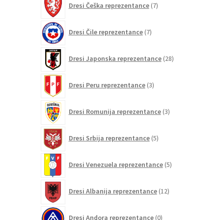
Dresi Češka reprezentance
7
izdelkov
7
Dresi Čile reprezentance
7
izdelkov
28
Dresi Japonska reprezentance
28
izdelkov
3
Dresi Peru reprezentance
3
izdelki
3
Dresi Romunija reprezentance
3
izdelki
5
Dresi Srbija reprezentance
5
izdelkov
5
Dresi Venezuela reprezentance
5
izdelkov
12
Dresi Albanija reprezentance
12
izdelkov
0
Dresi Andora reprezentance
0