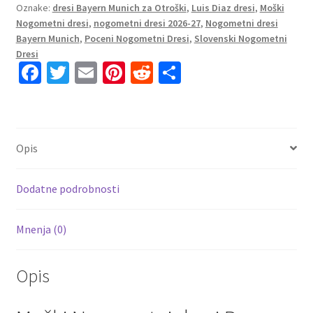
Oznake:
dresi Bayern Munich za Otroški
,
Luis Diaz dresi
,
Moški
Diaz
Nogometni dresi
,
nogometni dresi 2026-27
,
Nogometni dresi
#14
Bayern Munich
,
Poceni Nogometni Dresi
,
Slovenski Nogometni
Domači
Dresi
2026-
Fa
T
E
Pi
R
S
27
ce
wi
m
nt
e
h
Kratek
b
tt
ai
er
d
ar
rokav
o
er
l
es
di
e
količina
Opis
o
t
t
k
Dodatne podrobnosti
Mnenja (0)
Opis