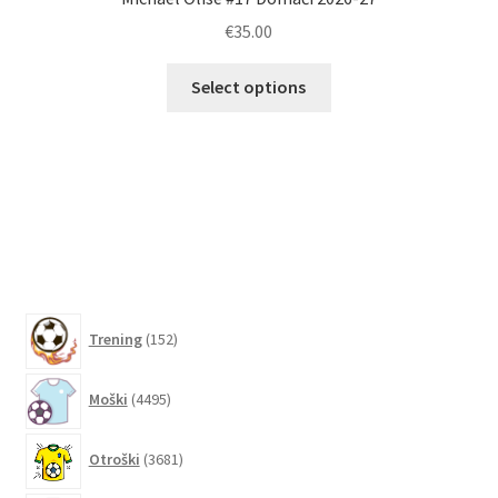
€
35.00
Ta
Select options
izdelek
ima
več
različic.
Možnosti
lahko
izberete
na
152
strani
Trening
152
izdelkov
izdelka
4495
Moški
4495
izdelkov
3681
Otroški
3681
izdelkov