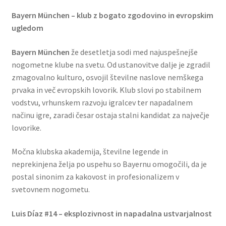
Bayern München – klub z bogato zgodovino in evropskim
ugledom
Bayern München
že desetletja sodi med najuspešnejše
nogometne klube na svetu. Od ustanovitve dalje je zgradil
zmagovalno kulturo, osvojil številne naslove nemškega
prvaka in več evropskih lovorik. Klub slovi po stabilnem
vodstvu, vrhunskem razvoju igralcev ter napadalnem
načinu igre, zaradi česar ostaja stalni kandidat za največje
lovorike.
Močna klubska akademija, številne legende in
neprekinjena želja po uspehu so Bayernu omogočili, da je
postal sinonim za kakovost in profesionalizem v
svetovnem nogometu.
Luis Díaz #14 – eksplozivnost in napadalna ustvarjalnost