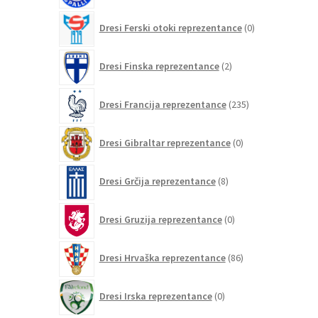
0
Dresi Ferski otoki reprezentance
0
izdelkov
2
Dresi Finska reprezentance
2
izdelka
235
Dresi Francija reprezentance
235
izdelkov
0
Dresi Gibraltar reprezentance
0
izdelkov
8
Dresi Grčija reprezentance
8
izdelkov
0
Dresi Gruzija reprezentance
0
izdelkov
86
Dresi Hrvaška reprezentance
86
izdelkov
0
Dresi Irska reprezentance
0
izdelkov