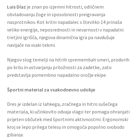
Luis Díaz
je znan po izjemni hitrosti, odličnem
obvladovanju žoge in sposobnosti preigravanja
nasprotnikov. Kot krilni napadalec s številko 14 prinaša
veliko energije, neposrednosti in nevarnosti v napadalni
tretjini igrišča, njegova dinamična igra pa navdušuje
navijače na vsaki tekmi.
Njegov slog temelji na hitrih spremembah smeri, prodorih
po krilu in ustvarjanju priložnosti za zadetke, zato
predstavlja pomembno napadalno orožje ekipe.
Športni material za vsakodnevno udobje
Dres je izdelan iz lahkega, zračnega in hitro sušečega
materiala, ki učinkovito odvaja vlago ter pomaga ohranjati
prijeten občutek med športnimi aktivnostmi. Ergonomski
kroj se lepo prilega telesu in omogoča popolno svobodo
gibanja.