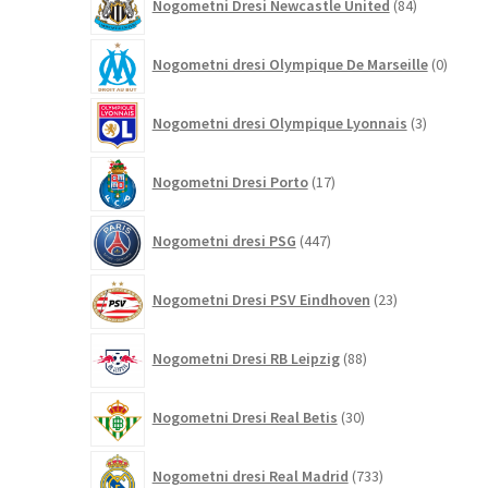
Nogometni Dresi Newcastle United
84
izdelkov
0
Nogometni dresi Olympique De Marseille
0
izdelk
3
Nogometni dresi Olympique Lyonnais
3
izdelki
17
Nogometni Dresi Porto
17
izdelkov
447
Nogometni dresi PSG
447
izdelkov
23
Nogometni Dresi PSV Eindhoven
23
izdelkov
88
Nogometni Dresi RB Leipzig
88
izdelkov
30
Nogometni Dresi Real Betis
30
izdelkov
733
Nogometni dresi Real Madrid
733
izdelkov