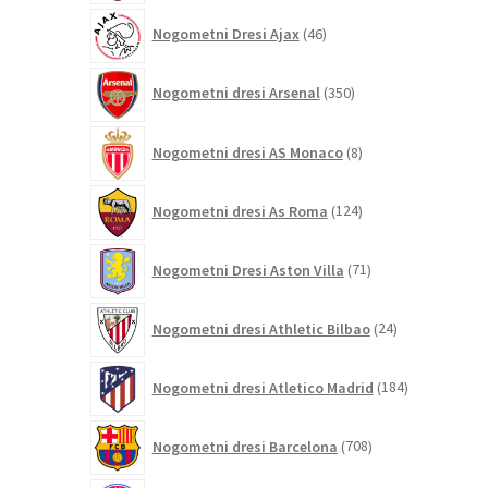
46
Nogometni Dresi Ajax
46
izdelkov
350
Nogometni dresi Arsenal
350
izdelkov
8
Nogometni dresi AS Monaco
8
izdelkov
124
Nogometni dresi As Roma
124
izdelkov
71
Nogometni Dresi Aston Villa
71
izdelkov
24
Nogometni dresi Athletic Bilbao
24
izdelkov
184
Nogometni dresi Atletico Madrid
184
izdelkov
708
Nogometni dresi Barcelona
708
izdelkov