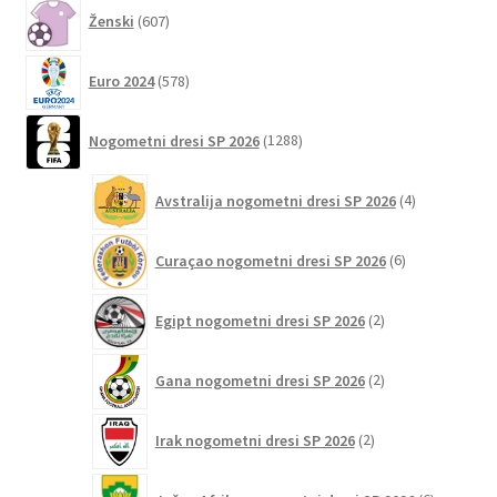
607
Ženski
607
izdelkov
578
Euro 2024
578
izdelkov
1288
Nogometni dresi SP 2026
1288
izdelkov
4
Avstralija nogometni dresi SP 2026
4
izdelki
6
Curaçao nogometni dresi SP 2026
6
izdelkov
2
Egipt nogometni dresi SP 2026
2
izdelka
2
Gana nogometni dresi SP 2026
2
izdelka
2
Irak nogometni dresi SP 2026
2
izdelka
6