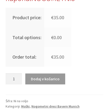
Product price:
€35.00
Total options:
€0.00
Order total:
€35.00
Moški
Dodaj v košarico
Nogometni
dresi
Bayern
Munich
Šifra:
Ni na voljo
Kategoriji:
Moški
,
Nogometni dresi Bayern Munich
Luis