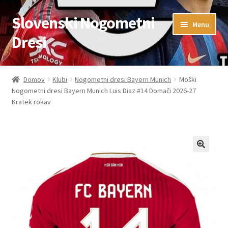
Slovenski Nogometni
Skip
Skip
Menu
to
to
Dresi
navigation
content
Domov
Domov
Klubi
Nogometni dresi Bayern Munich
Moški
Nogometni dresi Bayern Munich Luis Diaz #14 Domači 2026-27
Blog
Kratek rokav
FAQs
Kontaktiraj nas
Košarica
Moj račun
Trgovina