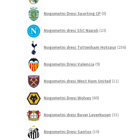
0
Nogometni Dresi Sporting CP
0
izdelkov
23
Nogometni dresi SSC Napoli
23
izdelkov
256
Nogometni dresi Tottenham Hotspur
256
izdelko
9
Nogometni Dresi Valencia
9
izdelkov
11
Nogometni dresi West Ham United
11
izdelkov
60
Nogometni Dresi Wolves
60
izdelkov
31
Nogometni dresi Bayer Leverkusen
31
izdelkov
10
Nogometni Dresi Santos
10
izdelkov