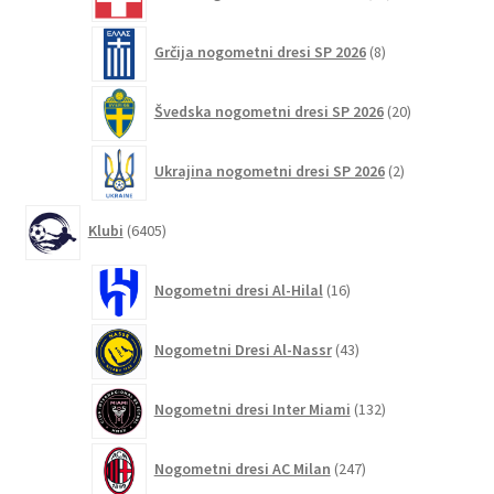
izdelkov
8
Grčija nogometni dresi SP 2026
8
izdelkov
20
Švedska nogometni dresi SP 2026
20
izdelkov
2
Ukrajina nogometni dresi SP 2026
2
izdelka
6405
Klubi
6405
izdelkov
16
Nogometni dresi Al-Hilal
16
izdelkov
43
Nogometni Dresi Al-Nassr
43
izdelkov
132
Nogometni dresi Inter Miami
132
izdelkov
247
Nogometni dresi AC Milan
247
izdelkov