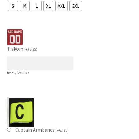
S
M
L
XL
XXL
3XL
Tiskom
(
+
€
5.95
)
Imei / Številka
Captain Armbands
(
+
€
2.95
)