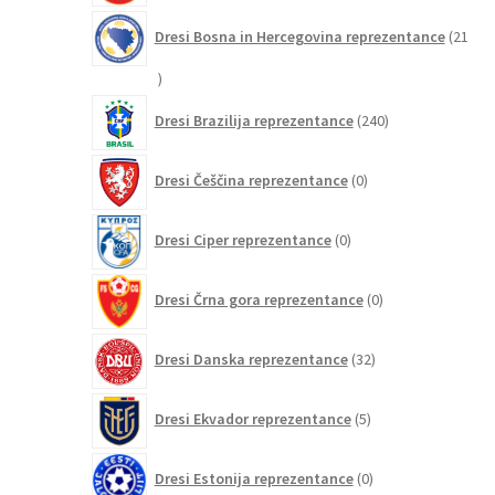
Dresi Bosna in Hercegovina reprezentance
21
21
izdelkov
240
Dresi Brazilija reprezentance
240
izdelkov
0
Dresi Češčina reprezentance
0
izdelkov
0
Dresi Ciper reprezentance
0
izdelkov
0
Dresi Črna gora reprezentance
0
izdelkov
32
Dresi Danska reprezentance
32
izdelkov
5
Dresi Ekvador reprezentance
5
izdelkov
0
Dresi Estonija reprezentance
0
izdelkov