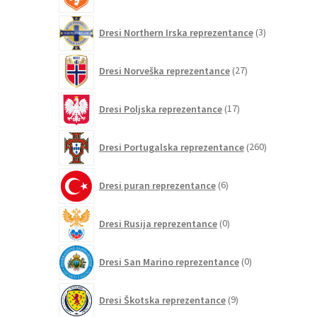
izdelkov
3
Dresi Northern Irska reprezentance
3
izdelki
27
Dresi Norveška reprezentance
27
izdelkov
17
Dresi Poljska reprezentance
17
izdelkov
260
Dresi Portugalska reprezentance
260
izdelkov
6
Dresi puran reprezentance
6
izdelkov
0
Dresi Rusija reprezentance
0
izdelkov
0
Dresi San Marino reprezentance
0
izdelkov
9
Dresi Škotska reprezentance
9
izdelkov