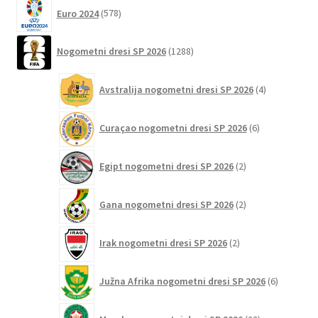
578
Euro 2024
578
izdelkov
1288
Nogometni dresi SP 2026
1288
izdelkov
4
Avstralija nogometni dresi SP 2026
4
izdelki
6
Curaçao nogometni dresi SP 2026
6
izdelkov
2
Egipt nogometni dresi SP 2026
2
izdelka
2
Gana nogometni dresi SP 2026
2
izdelka
2
Irak nogometni dresi SP 2026
2
izdelka
6
Južna Afrika nogometni dresi SP 2026
6
izdelkov
23