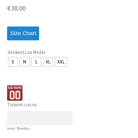
€
38.00
Size Chart
Velikosti za Moški
S
M
L
XL
XXL
Tiskom
(
+
€
5.95
)
Imei / Številka