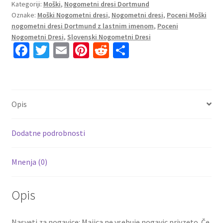
Kategoriji:
Moški
,
Nogometni dresi Dortmund
Domači
Oznake:
Moški Nogometni dresi
,
Nogometni dresi
,
Poceni Moški
2023
nogometni dresi Dortmund z lastnim imenom
,
Poceni
Kratek
Nogometni Dresi
,
Slovenski Nogometni Dresi
Rokav
Fa
T
E
Pi
R
S
+
ce
wi
m
nt
e
h
Kratke
b
tt
ai
er
d
ar
hlače
BELLINGHAM
o
er
l
es
di
e
Opis
22
o
t
t
količina
k
Dodatne podrobnosti
Mnenja (0)
Opis
Nasveti za nogavice: Majica ne vsebuje nogavic privzeto. Če