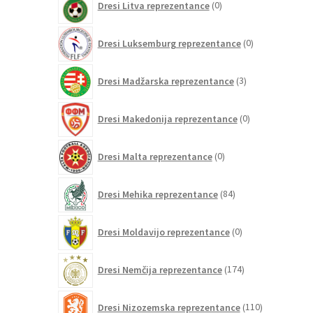
Dresi Litva reprezentance
0
izdelkov
0
Dresi Luksemburg reprezentance
0
izdelkov
3
Dresi Madžarska reprezentance
3
izdelki
0
Dresi Makedonija reprezentance
0
izdelkov
0
Dresi Malta reprezentance
0
izdelkov
84
Dresi Mehika reprezentance
84
izdelkov
0
Dresi Moldavijo reprezentance
0
izdelkov
174
Dresi Nemčija reprezentance
174
izdelkov
110
Dresi Nizozemska reprezentance
110