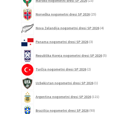
Maroko nogometni dresi SP 2026
23
izdelkov
25
Norveška nogometni dresi SP 2026
25
izdelkov
4
Nova Zelandija nogometni dresi SP 2026
4
izdelki
3
Panama nogometni dresi SP 2026
3
izdelki
5
Republika Koreja nogometni dresi SP 2026
5
izdel
2
Turčija nogometni dresi SP 2026
2
izdelka
1
Uzbekistan nogometni dresi SP 2026
1
izdelek
121
Argentina nogometni dresi SP 2026
121
izdelkov
93
Brazilija nogometni dresi SP 2026
93
izdelkov