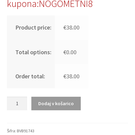
kupona:NOGOMETNI8
Product price:
€38.00
Total options:
€0.00
Order total:
€38.00
Moški
Dodaj v košarico
Nogometni
dresi
Borussia
Dortmund
Šifra:
BVB91743