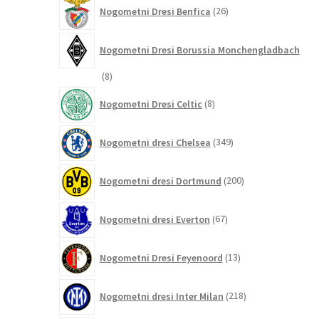
26
Nogometni Dresi Benfica
26
izdelkov
Nogometni Dresi Borussia Monchengladbach
8
8
izdelkov
8
Nogometni Dresi Celtic
8
izdelkov
349
Nogometni dresi Chelsea
349
izdelkov
200
Nogometni dresi Dortmund
200
izdelkov
67
Nogometni dresi Everton
67
izdelkov
13
Nogometni Dresi Feyenoord
13
izdelkov
218
Nogometni dresi Inter Milan
218
izdelkov