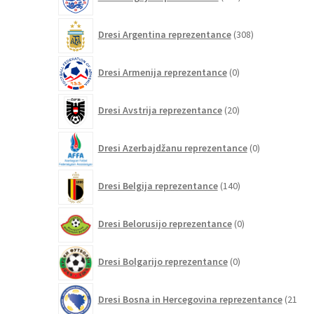
izdelkov
308
Dresi Argentina reprezentance
308
izdelkov
0
Dresi Armenija reprezentance
0
izdelkov
20
Dresi Avstrija reprezentance
20
izdelkov
0
Dresi Azerbajdžanu reprezentance
0
izdelkov
140
Dresi Belgija reprezentance
140
izdelkov
0
Dresi Belorusijo reprezentance
0
izdelkov
0
Dresi Bolgarijo reprezentance
0
izdelkov
Dresi Bosna in Hercegovina reprezentance
21