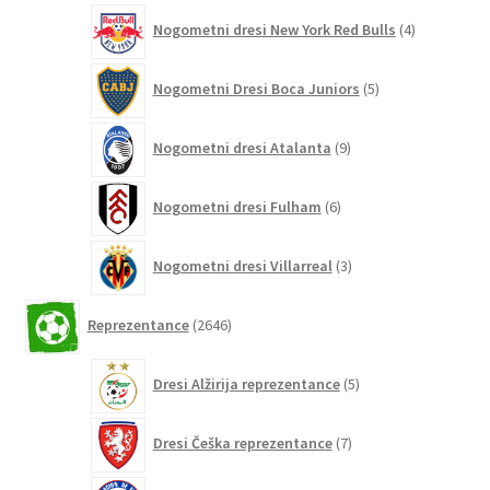
4
Nogometni dresi New York Red Bulls
4
izdelki
5
Nogometni Dresi Boca Juniors
5
izdelkov
9
Nogometni dresi Atalanta
9
izdelkov
6
Nogometni dresi Fulham
6
izdelkov
3
Nogometni dresi Villarreal
3
izdelki
2646
Reprezentance
2646
izdelkov
5
Dresi Alžirija reprezentance
5
izdelkov
7
Dresi Češka reprezentance
7
izdelkov
7