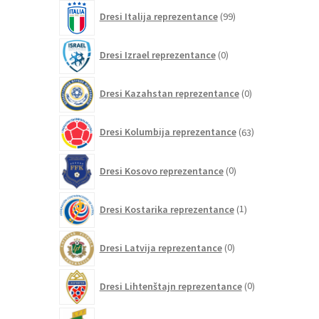
99
Dresi Italija reprezentance
99
izdelkov
0
Dresi Izrael reprezentance
0
izdelkov
0
Dresi Kazahstan reprezentance
0
izdelkov
63
Dresi Kolumbija reprezentance
63
izdelkov
0
Dresi Kosovo reprezentance
0
izdelkov
1
Dresi Kostarika reprezentance
1
izdelek
0
Dresi Latvija reprezentance
0
izdelkov
0
Dresi Lihtenštajn reprezentance
0
izdelkov
0