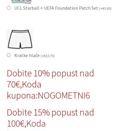
UCL Starball + UEFA Foundation Patch Set
(
+
€
3.65
)
Kratke hlače
(
+
€
13.75
)
Dobite 10% popust nad
70€,Koda
kupona:NOGOMETNI6
Dobite 15% popust nad
100€,Koda