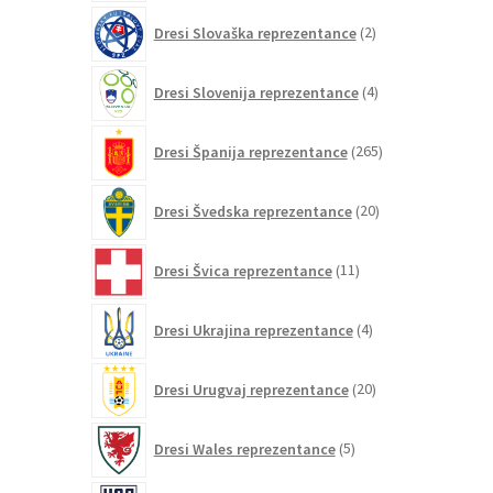
2
Dresi Slovaška reprezentance
2
izdelka
4
Dresi Slovenija reprezentance
4
izdelki
265
Dresi Španija reprezentance
265
izdelkov
20
Dresi Švedska reprezentance
20
izdelkov
11
Dresi Švica reprezentance
11
izdelkov
4
Dresi Ukrajina reprezentance
4
izdelki
20
Dresi Urugvaj reprezentance
20
izdelkov
5
Dresi Wales reprezentance
5
izdelkov