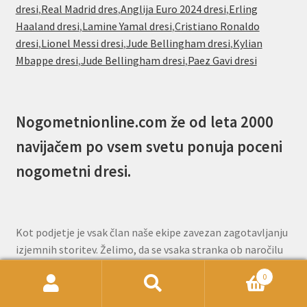
dresi
,
Real Madrid dres
,
Anglija Euro 2024 dresi
,
Erling
Haaland dresi
,
Lamine Yamal dresi
,
Cristiano Ronaldo
dresi
,
Lionel Messi dresi
,
Jude Bellingham dresi
,
Kylian
Mbappe dresi
,
Jude Bellingham dresi
,
Paez Gavi dresi
Nogometnionline.com že od leta 2000
navijačem po vsem svetu ponuja poceni
nogometni dresi.
Kot podjetje je vsak član naše ekipe zavezan zagotavljanju
izjemnih storitev. Želimo, da se vsaka stranka ob naročilu
pri nas počuti cenjeno in samozavestno. Naša ekipa za
0
pomoč strankam je na voljo prek e-pošte, da vam odgovori
Išči:
Iskanje
na vsa vprašanja, ki jih imate pred ali po naročilu.