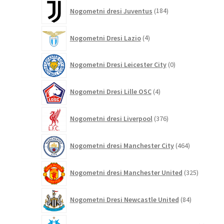
184
Nogometni dresi Juventus
184
izdelkov
4
Nogometni Dresi Lazio
4
izdelki
0
Nogometni Dresi Leicester City
0
izdelkov
4
Nogometni Dresi Lille OSC
4
izdelki
376
Nogometni dresi Liverpool
376
izdelkov
464
Nogometni dresi Manchester City
464
izdelkov
325
Nogometni dresi Manchester United
325
izdelkov
84
Nogometni Dresi Newcastle United
84
izdelkov
0