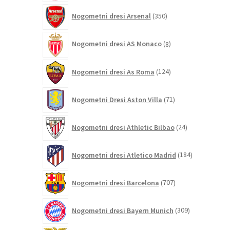
350
Nogometni dresi Arsenal
350
izdelkov
8
Nogometni dresi AS Monaco
8
izdelkov
124
Nogometni dresi As Roma
124
izdelkov
71
Nogometni Dresi Aston Villa
71
izdelkov
24
Nogometni dresi Athletic Bilbao
24
izdelkov
184
Nogometni dresi Atletico Madrid
184
izdelkov
707
Nogometni dresi Barcelona
707
izdelkov
309
Nogometni dresi Bayern Munich
309
izdelkov