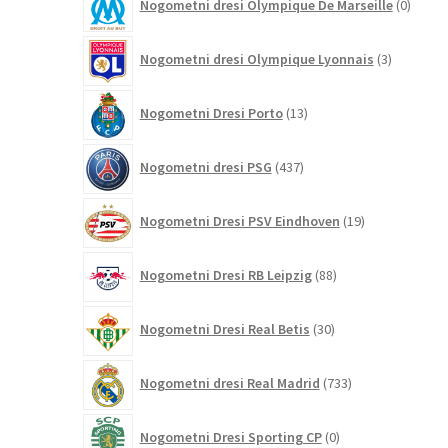
Nogometni dresi Olympique De Marseille
0
izdelk
3
Nogometni dresi Olympique Lyonnais
3
izdelki
13
Nogometni Dresi Porto
13
izdelkov
437
Nogometni dresi PSG
437
izdelkov
19
Nogometni Dresi PSV Eindhoven
19
izdelkov
88
Nogometni Dresi RB Leipzig
88
izdelkov
30
Nogometni Dresi Real Betis
30
izdelkov
733
Nogometni dresi Real Madrid
733
izdelkov
0
Nogometni Dresi Sporting CP
0
izdelkov