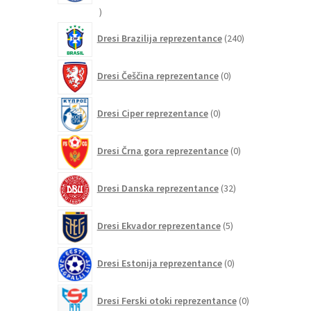
21
izdelkov
240
Dresi Brazilija reprezentance
240
izdelkov
0
Dresi Češčina reprezentance
0
izdelkov
0
Dresi Ciper reprezentance
0
izdelkov
0
Dresi Črna gora reprezentance
0
izdelkov
32
Dresi Danska reprezentance
32
izdelkov
5
Dresi Ekvador reprezentance
5
izdelkov
0
Dresi Estonija reprezentance
0
izdelkov
0
Dresi Ferski otoki reprezentance
0
izdelkov