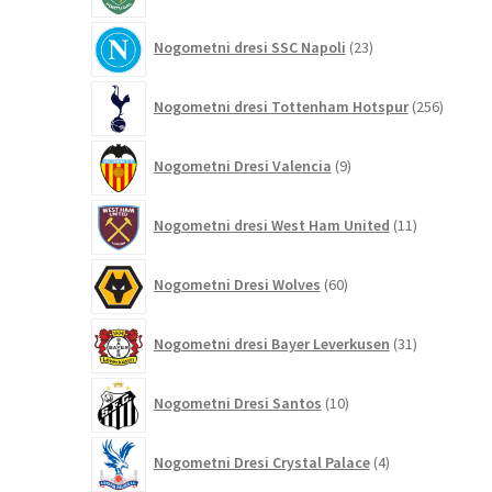
23
Nogometni dresi SSC Napoli
23
izdelkov
256
Nogometni dresi Tottenham Hotspur
256
izdelko
9
Nogometni Dresi Valencia
9
izdelkov
11
Nogometni dresi West Ham United
11
izdelkov
60
Nogometni Dresi Wolves
60
izdelkov
31
Nogometni dresi Bayer Leverkusen
31
izdelkov
10
Nogometni Dresi Santos
10
izdelkov
4
Nogometni Dresi Crystal Palace
4
izdelki