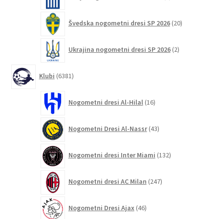
izdelkov
20
Švedska nogometni dresi SP 2026
20
izdelkov
2
Ukrajina nogometni dresi SP 2026
2
izdelka
6381
Klubi
6381
izdelkov
16
Nogometni dresi Al-Hilal
16
izdelkov
43
Nogometni Dresi Al-Nassr
43
izdelkov
132
Nogometni dresi Inter Miami
132
izdelkov
247
Nogometni dresi AC Milan
247
izdelkov
46
Nogometni Dresi Ajax
46
izdelkov