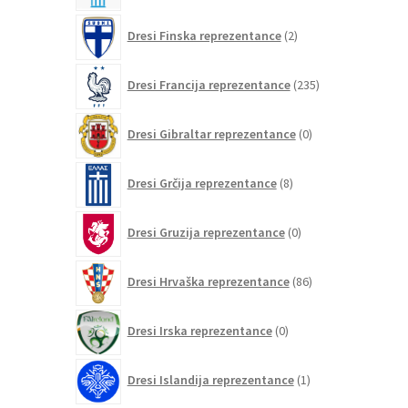
2
Dresi Finska reprezentance
2
izdelka
235
Dresi Francija reprezentance
235
izdelkov
0
Dresi Gibraltar reprezentance
0
izdelkov
8
Dresi Grčija reprezentance
8
izdelkov
0
Dresi Gruzija reprezentance
0
izdelkov
86
Dresi Hrvaška reprezentance
86
izdelkov
0
Dresi Irska reprezentance
0
izdelkov
1
Dresi Islandija reprezentance
1
izdelek