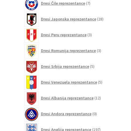
Dresi Čile reprezentance
7
izdelkov
28
Dresi Japonska reprezentance
28
izdelkov
3
Dresi Peru reprezentance
3
izdelki
3
Dresi Romunija reprezentance
3
izdelki
5
Dresi Srbija reprezentance
5
izdelkov
5
Dresi Venezuela reprezentance
5
izdelkov
12
Dresi Albanija reprezentance
12
izdelkov
0
Dresi Andora reprezentance
0
izdelkov
197
Dresi Anglija reprezentance
197