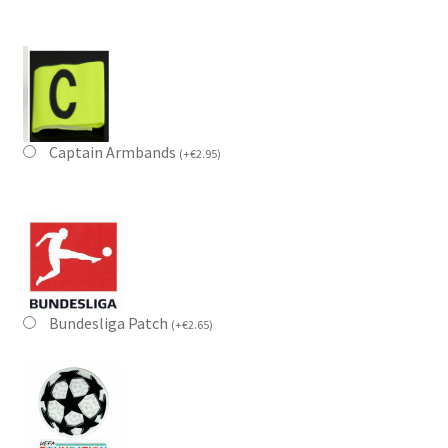
Captain Armbands
(
+
€
2.95
)
Bundesliga Patch
(
+
€
2.65
)