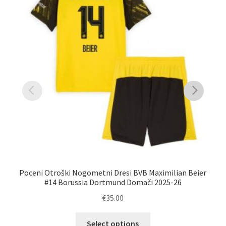
Poceni Otroški Nogometni Dresi BVB Maximilian Beier
#14 Borussia Dortmund Domači 2025-26
€
35.00
Ta
Select options