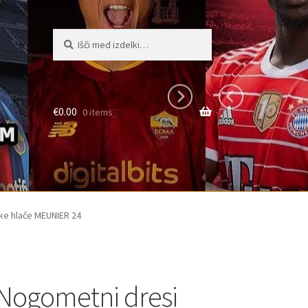
Išči:
Iskanje
€
0.00
0 items
ke hlače MEUNIER 24
Nogometni dresi