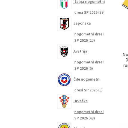
Italija nogometni
39
dresi SP 2026
39
izdelkov
Japonska
nogometni dresi
25
SP 2026
25
izdelkov
Avstrija
No
D
nogometni dresi
ru
6
SP 2026
6
izdelkov
Čile nogometni
5
dresi SP 2026
5
izdelkov
Hrvaška
nogometni dresi
48
SP 2026
48
izdelkov