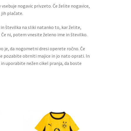
 vsebuje nogavic privzeto. Če želite nogavice,
jih plačate.
n številka na sliki natanko to, kar želite,
 Če ni, potem vnesite želeno ime in številko.
ivo je, da nogometni dresi operete ročno. Če
ne pozabite obrniti majice in jo nato oprati. In
 in uporabite nežen cikel pranja, da boste