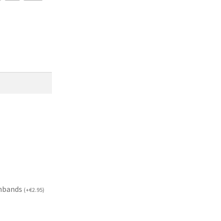
mbands
(
+
€
2.95
)