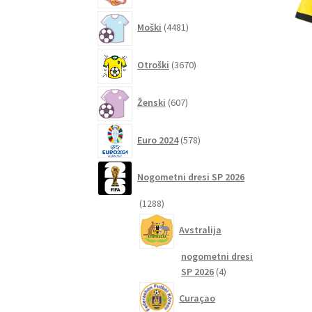
4481
Moški
4481
izdelkov
3670
Otroški
3670
izdelkov
607
Ženski
607
izdelkov
578
Euro 2024
578
izdelkov
Nogometni dresi SP 2026
1288
1288
izdelkov
Avstralija
nogometni dresi
4
SP 2026
4
izdelki
Curaçao