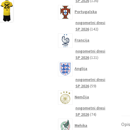
126
SP 2026
126
izdelkov
Portugalska
nogometni dresi
142
SP 2026
142
izdelkov
Francija
nogometni dresi
121
SP 2026
121
izdelkov
Anglija
nogometni dresi
59
SP 2026
59
izdelkov
Nemčija
nogometni dresi
74
SP 2026
74
izdelkov
Opi
Mehika