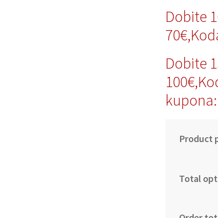
Dobite 
70€,Ko
Dobite 
100€,Ko
kupona
Product p
Total opt
Order tot