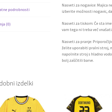
k
Nasveti za nogavice: Majica ne
atne podrobnosti
izberite možnosti nogavic, da 
Nasveti za tiskom: Če sta ime i
ja (0)
vam tega ni treba več vnašati.
Nasveti za pranje: Priporočlj
želite uporabiti pralni stroj, 
napolnite stroj s hladno vodo
bolj zaščitili barve.
dobni izdelki