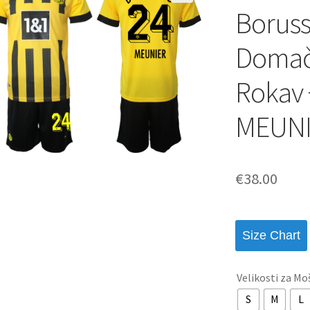
Borus
Domači
Rokav 
MEUNI
€
38.00
Size Chart
Velikosti za Mo
S
M
L