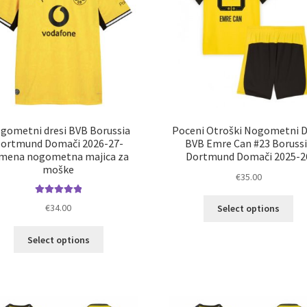
gometni dresi BVB Borussia
Poceni Otroški Nogometni D
ortmund Domači 2026-27-
BVB Emre Can #23 Boruss
mena nogometna majica za
Dortmund Domači 2025-2
moške
€
35.00
Ta
Ocenjeno
€
34.00
Select options
5.00
od 5
izd
im
Ta
Select options
ve
izdelek
razl
ima
Mož
več
lah
različic.