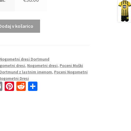
Dodaj v košarico
Nogometni dresi Dortmund
gometni dresi
,
Nogometni dresi
,
Poceni Moški
 Dortmund z lastnim imenom
,
Poceni Nogometni
Nogometni Dresi
E
Pi
R
S
m
nt
e
h
ai
er
d
ar
l
es
di
e
t
t