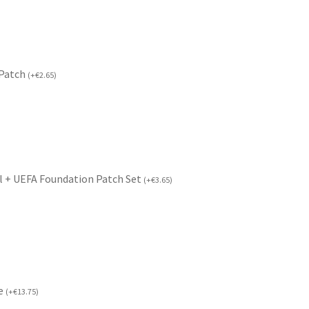
 Patch
(
+
€
2.65
)
l + UEFA Foundation Patch Set
(
+
€
3.65
)
če
(
+
€
13.75
)