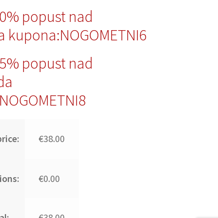
10% popust nad
da kupona:NOGOMETNI6
15% popust nad
da
:NOGOMETNI8
rice:
€38.00
ions:
€0.00
al:
€38.00