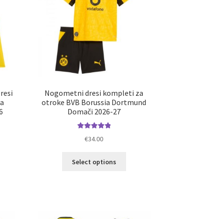
resi
Nogometni dresi kompleti za
ia
otroke BVB Borussia Dortmund
6
Domači 2026-27
Ocenjeno
€
34.00
5.00
od 5
elek
Ta
Select options
a
izdelek
č
ima
ičic.
več
nosti
različic.
ko
Možnosti