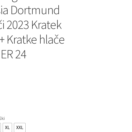
sia Dortmund
 2023 Kratek
+ Kratke hlače
ER 24
ški
XL
XXL