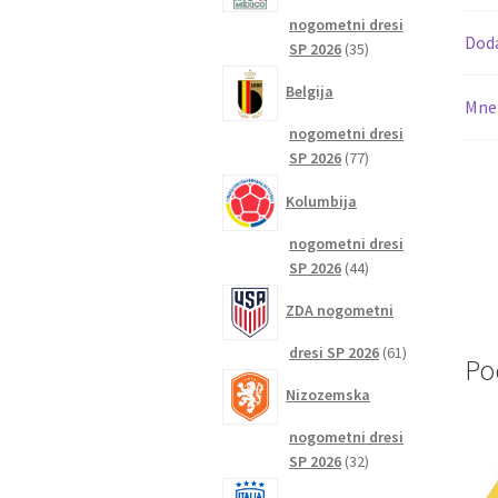
nogometni dresi
Dod
35
SP 2026
35
izdelkov
Belgija
Mnen
nogometni dresi
77
SP 2026
77
izdelkov
Kolumbija
nogometni dresi
44
SP 2026
44
izdelkov
ZDA nogometni
61
dresi SP 2026
61
Po
izdelkov
Nizozemska
nogometni dresi
32
SP 2026
32
izdelkov