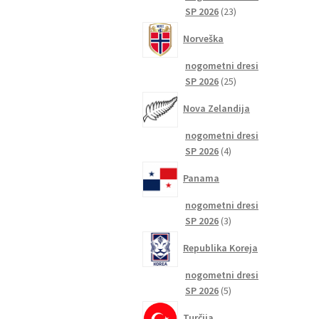
23
SP 2026
23
izdelkov
Norveška
nogometni dresi
25
SP 2026
25
izdelkov
Nova Zelandija
nogometni dresi
4
SP 2026
4
izdelki
Panama
nogometni dresi
3
SP 2026
3
izdelki
Republika Koreja
nogometni dresi
5
SP 2026
5
izdelkov
Turčija