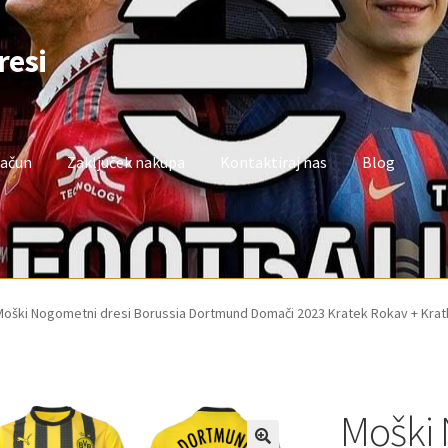
resi
račun
Zaključek nakupa
Kontaktiraj nas
Blog
oj račun
Trgovina
Zaključek nakupa
Moški Nogometni dresi Borussia Dortmund Domači 2023 Kratek Rokav + Krat
Moški 