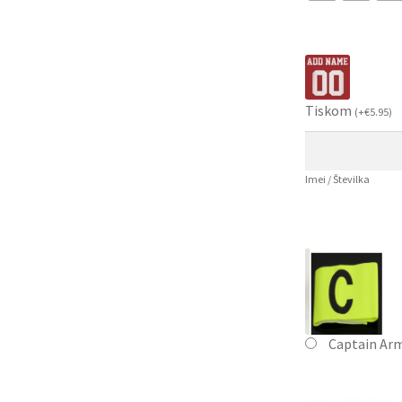
Tiskom
(
+
€
5.95
)
Imei / Številka
Captain Ar