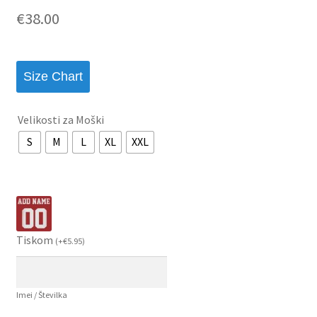
€
38.00
Size Chart
Velikosti za Moški
S
M
L
XL
XXL
Tiskom
(
+
€
5.95
)
Imei / Številka