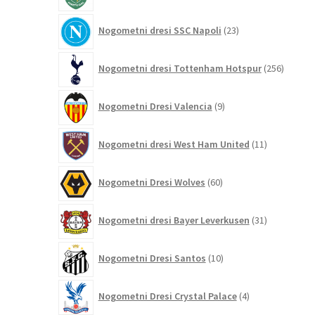
23
Nogometni dresi SSC Napoli
23
izdelkov
256
Nogometni dresi Tottenham Hotspur
256
izdelko
9
Nogometni Dresi Valencia
9
izdelkov
11
Nogometni dresi West Ham United
11
izdelkov
60
Nogometni Dresi Wolves
60
izdelkov
31
Nogometni dresi Bayer Leverkusen
31
izdelkov
10
Nogometni Dresi Santos
10
izdelkov
4
Nogometni Dresi Crystal Palace
4
izdelki