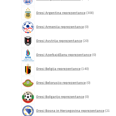
izdelkov
308
Dresi Argentina reprezentance
308
izdelkov
0
Dresi Armenija reprezentance
0
izdelkov
20
Dresi Avstrija reprezentance
20
izdelkov
0
Dresi Azerbajdžanu reprezentance
0
izdelkov
140
Dresi Belgija reprezentance
140
izdelkov
0
Dresi Belorusijo reprezentance
0
izdelkov
0
Dresi Bolgarijo reprezentance
0
izdelkov
Dresi Bosna in Hercegovina reprezentance
21