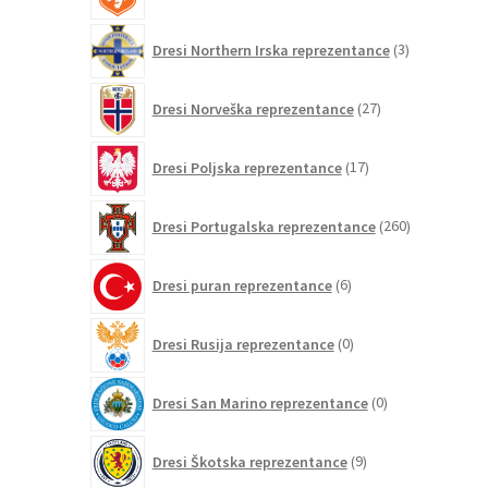
izdelkov
3
Dresi Northern Irska reprezentance
3
izdelki
27
Dresi Norveška reprezentance
27
izdelkov
17
Dresi Poljska reprezentance
17
izdelkov
260
Dresi Portugalska reprezentance
260
izdelkov
6
Dresi puran reprezentance
6
izdelkov
0
Dresi Rusija reprezentance
0
izdelkov
0
Dresi San Marino reprezentance
0
izdelkov
9
Dresi Škotska reprezentance
9
izdelkov