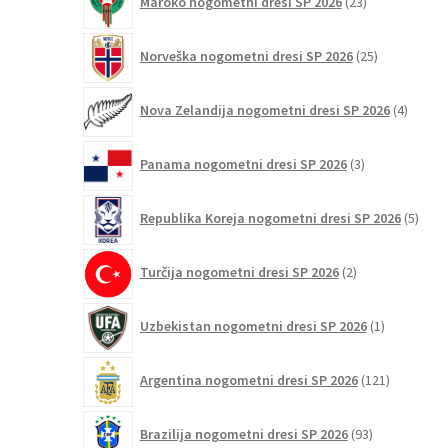
Maroko nogometni dresi SP 2026
23
izdelkov
25
Norveška nogometni dresi SP 2026
25
izdelkov
4
Nova Zelandija nogometni dresi SP 2026
4
izdelki
3
Panama nogometni dresi SP 2026
3
izdelki
5
Republika Koreja nogometni dresi SP 2026
5
izdel
2
Turčija nogometni dresi SP 2026
2
izdelka
1
Uzbekistan nogometni dresi SP 2026
1
izdelek
121
Argentina nogometni dresi SP 2026
121
izdelkov
93
Brazilija nogometni dresi SP 2026
93
izdelkov