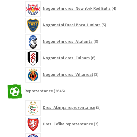
4
Nogometni dresi New York Red Bulls
4
izdelki
5
Nogometni Dresi Boca Juniors
5
izdelkov
9
Nogometni dresi Atalanta
9
izdelkov
6
Nogometni dresi Fulham
6
izdelkov
3
Nogometni dresi Villarreal
3
izdelki
2646
Reprezentance
2646
izdelkov
5
Dresi Alžirija reprezentance
5
izdelkov
7
Dresi Češka reprezentance
7
izdelkov
7