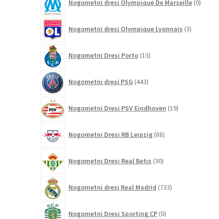
Nogometni dresi Olympique De Marseille
0
izdelk
3
Nogometni dresi Olympique Lyonnais
3
izdelki
13
Nogometni Dresi Porto
13
izdelkov
443
Nogometni dresi PSG
443
izdelkov
19
Nogometni Dresi PSV Eindhoven
19
izdelkov
88
Nogometni Dresi RB Leipzig
88
izdelkov
30
Nogometni Dresi Real Betis
30
izdelkov
733
Nogometni dresi Real Madrid
733
izdelkov
0
Nogometni Dresi Sporting CP
0
izdelkov