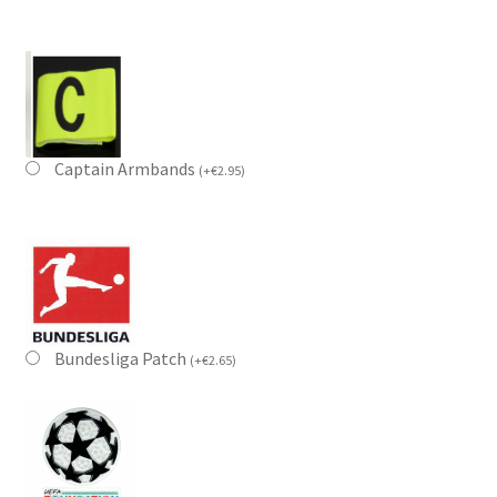
Captain Armbands
(
+
€
2.95
)
Bundesliga Patch
(
+
€
2.65
)