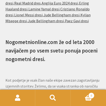
dresi
,
Real Madrid dres
,
Anglija Euro 2024 dresi
,
Erling
Haaland dresi
,
Lamine Yamal dresi
,
Cristiano Ronaldo
dresi
,
Lionel Messi dresi
,
Jude Bellingham dresi
,
Kylian
Mbappe dresi
,
Jude Bellingham dresi
,
Paez Gavi dresi
Nogometnionline.com že od leta 2000
navijačem po vsem svetu ponuja poceni
nogometni dresi.
Kot podjetje je vsak član naše ekipe zavezan zagotavljanju
izjemnih storitev. Želimo, da se vsaka stranka ob naročilu
pri nas počuti cenjeno in samozavestno. Naša ekipa za
0
pomoč strankam je na voljo prek e-pošte, da vam odgovori
Išči:
Iskanje
na vsa vprašanja, ki jih imate pred ali po naročilu.