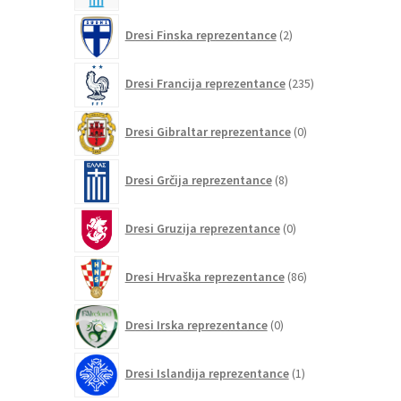
2
Dresi Finska reprezentance
2
izdelka
235
Dresi Francija reprezentance
235
izdelkov
0
Dresi Gibraltar reprezentance
0
izdelkov
8
Dresi Grčija reprezentance
8
izdelkov
0
Dresi Gruzija reprezentance
0
izdelkov
86
Dresi Hrvaška reprezentance
86
izdelkov
0
Dresi Irska reprezentance
0
izdelkov
1
Dresi Islandija reprezentance
1
izdelek