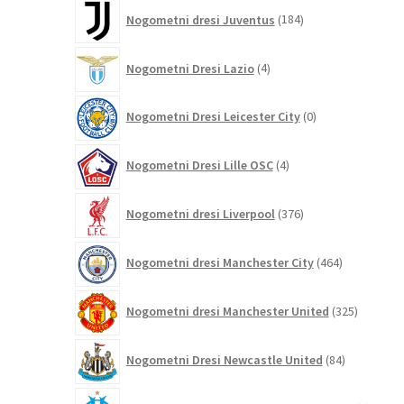
184
Nogometni dresi Juventus
184
izdelkov
4
Nogometni Dresi Lazio
4
izdelki
0
Nogometni Dresi Leicester City
0
izdelkov
4
Nogometni Dresi Lille OSC
4
izdelki
376
Nogometni dresi Liverpool
376
izdelkov
464
Nogometni dresi Manchester City
464
izdelkov
325
Nogometni dresi Manchester United
325
izdelkov
84
Nogometni Dresi Newcastle United
84
izdelkov
0