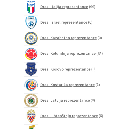
99
Dresi Italija reprezentance
99
izdelkov
0
Dresi Izrael reprezentance
0
izdelkov
0
Dresi Kazahstan reprezentance
0
izdelkov
63
Dresi Kolumbija reprezentance
63
izdelkov
0
Dresi Kosovo reprezentance
0
izdelkov
1
Dresi Kostarika reprezentance
1
izdelek
0
Dresi Latvija reprezentance
0
izdelkov
0
Dresi Lihtenštajn reprezentance
0
izdelkov
0