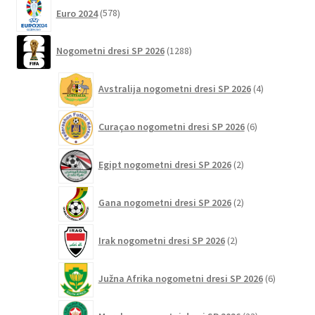
578
Euro 2024
578
izdelkov
1288
Nogometni dresi SP 2026
1288
izdelkov
4
Avstralija nogometni dresi SP 2026
4
izdelki
6
Curaçao nogometni dresi SP 2026
6
izdelkov
2
Egipt nogometni dresi SP 2026
2
izdelka
2
Gana nogometni dresi SP 2026
2
izdelka
2
Irak nogometni dresi SP 2026
2
izdelka
6
Južna Afrika nogometni dresi SP 2026
6
izdelkov
23