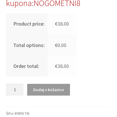
kupona:NOGOMETNI8
Product price:
€38.00
Total options:
€0.00
Order total:
€38.00
Moški
Dodaj v košarico
Nogometni
dresi
Borussia
Dortmund
Šifra:
BVB91741