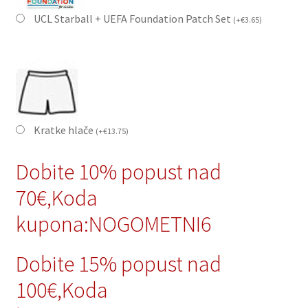
UCL Starball + UEFA Foundation Patch Set
(
+
€
3.65
)
Kratke hlače
(
+
€
13.75
)
Dobite 10% popust nad
70€,Koda
kupona:NOGOMETNI6
Dobite 15% popust nad
100€,Koda