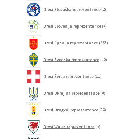
2
Dresi Slovaška reprezentance
2
izdelka
4
Dresi Slovenija reprezentance
4
izdelki
265
Dresi Španija reprezentance
265
izdelkov
20
Dresi Švedska reprezentance
20
izdelkov
11
Dresi Švica reprezentance
11
izdelkov
4
Dresi Ukrajina reprezentance
4
izdelki
20
Dresi Urugvaj reprezentance
20
izdelkov
5
Dresi Wales reprezentance
5
izdelkov