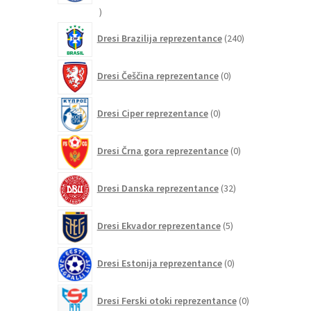
21
izdelkov
240
Dresi Brazilija reprezentance
240
izdelkov
0
Dresi Češčina reprezentance
0
izdelkov
0
Dresi Ciper reprezentance
0
izdelkov
0
Dresi Črna gora reprezentance
0
izdelkov
32
Dresi Danska reprezentance
32
izdelkov
5
Dresi Ekvador reprezentance
5
izdelkov
0
Dresi Estonija reprezentance
0
izdelkov
0
Dresi Ferski otoki reprezentance
0
izdelkov