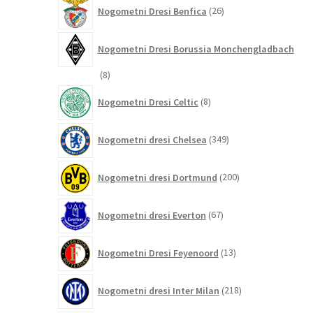
26
Nogometni Dresi Benfica
26
izdelkov
Nogometni Dresi Borussia Monchengladbach
8
8
izdelkov
8
Nogometni Dresi Celtic
8
izdelkov
349
Nogometni dresi Chelsea
349
izdelkov
200
Nogometni dresi Dortmund
200
izdelkov
67
Nogometni dresi Everton
67
izdelkov
13
Nogometni Dresi Feyenoord
13
izdelkov
218
Nogometni dresi Inter Milan
218
izdelkov