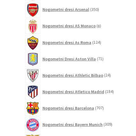
350
Nogometni dresi Arsenal
350
izdelkov
8
Nogometni dresi AS Monaco
8
izdelkov
124
Nogometni dresi As Roma
124
izdelkov
71
Nogometni Dresi Aston Villa
71
izdelkov
24
Nogometni dresi Athletic Bilbao
24
izdelkov
184
Nogometni dresi Atletico Madrid
184
izdelkov
707
Nogometni dresi Barcelona
707
izdelkov
309
Nogometni dresi Bayern Munich
309
izdelkov