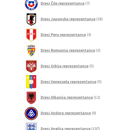
Dresi Čile reprezentance
7
izdelkov
28
Dresi Japonska reprezentance
28
izdelkov
3
Dresi Peru reprezentance
3
izdelki
3
Dresi Romunija reprezentance
3
izdelki
5
Dresi Srbija reprezentance
5
izdelkov
5
Dresi Venezuela reprezentance
5
izdelkov
12
Dresi Albanija reprezentance
12
izdelkov
0
Dresi Andora reprezentance
0
izdelkov
197
Dresi Anglija reprezentance
197