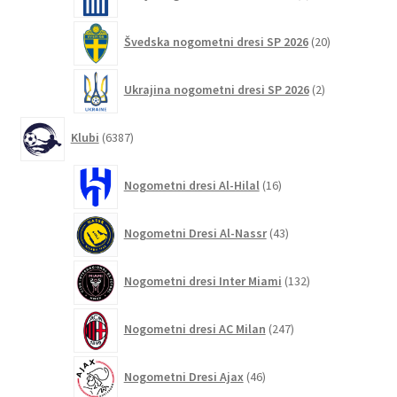
izdelkov
20
Švedska nogometni dresi SP 2026
20
izdelkov
2
Ukrajina nogometni dresi SP 2026
2
izdelka
6387
Klubi
6387
izdelkov
16
Nogometni dresi Al-Hilal
16
izdelkov
43
Nogometni Dresi Al-Nassr
43
izdelkov
132
Nogometni dresi Inter Miami
132
izdelkov
247
Nogometni dresi AC Milan
247
izdelkov
46
Nogometni Dresi Ajax
46
izdelkov