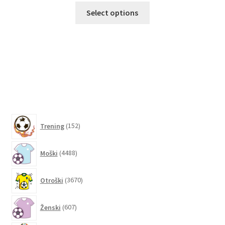
Ta
Select options
izdelek
ima
več
različic.
Možnosti
lahko
izberete
na
152
strani
Trening
152
izdelkov
izdelka
4488
Moški
4488
izdelkov
3670
Otroški
3670
izdelkov
607
Ženski
607
izdelkov