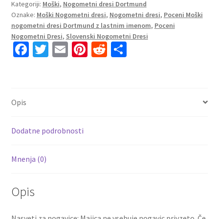
Kategoriji:
Moški
,
Nogometni dresi Dortmund
Domači
Oznake:
Moški Nogometni dresi
,
Nogometni dresi
,
Poceni Moški
2023
nogometni dresi Dortmund z lastnim imenom
,
Poceni
Kratek
Nogometni Dresi
,
Slovenski Nogometni Dresi
Rokav
Fa
T
E
Pi
R
S
+
ce
wi
m
nt
e
h
Kratke
b
tt
ai
er
d
ar
hlače
PASSLACK
o
er
l
es
di
e
Opis
30
o
t
t
količina
k
Dodatne podrobnosti
Mnenja (0)
Opis
Nasveti za nogavice: Majica ne vsebuje nogavic privzeto. Če