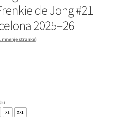
 Frenkie de Jong #21
celona 2025–26
1
mnenje stranke)
ški
XL
XXL