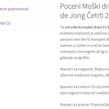
k
Poceni Moški dr
atne podrobnosti
de Jong Četrti 
ja (1)
Ta
otroški komplet dresi FC
kratkimi hlačami) je odlična iz
povsem nov četrti komplet kl
izdelan iz lahke in zračne t
tekmami, treningom ali igr
gibanja na igrišču.
Nasveti za nogavice: Majica ne
izberite možnosti nogavic, da 
Nasveti za tiskom: Če sta ime i
vam tega ni treba več vnašati.
Nasveti za pranje: Priporočlj