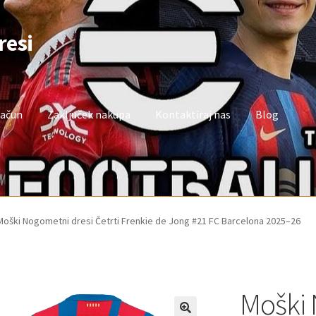
resi
račun
Zaključek nakupa
Kontaktiraj nas
Blog
oj račun
Trgovina
Zaključek nakupa
Moški Nogometni dresi Četrti Frenkie de Jong #21 FC Barcelona 2025–26
Moški 