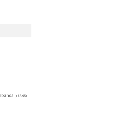
mbands
(
+
€
2.95
)