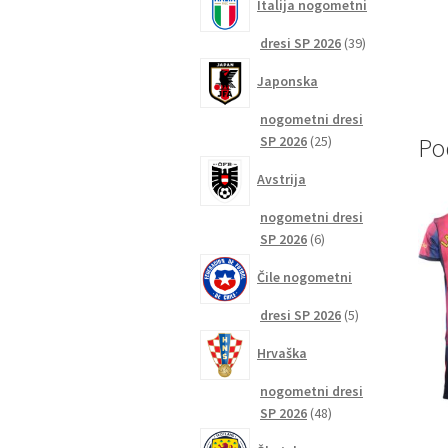
Italija nogometni
39
dresi SP 2026
39
izdelkov
Japonska
nogometni dresi
25
SP 2026
25
Po
izdelkov
Avstrija
nogometni dresi
6
SP 2026
6
izdelkov
Čile nogometni
5
dresi SP 2026
5
izdelkov
Hrvaška
nogometni dresi
48
SP 2026
48
izdelkov