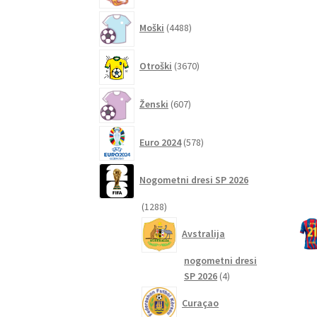
4488
Moški
4488
izdelkov
3670
Otroški
3670
izdelkov
607
Ženski
607
izdelkov
578
Euro 2024
578
izdelkov
Nogometni dresi SP 2026
1288
1288
izdelkov
Avstralija
nogometni dresi
4
SP 2026
4
izdelki
Curaçao