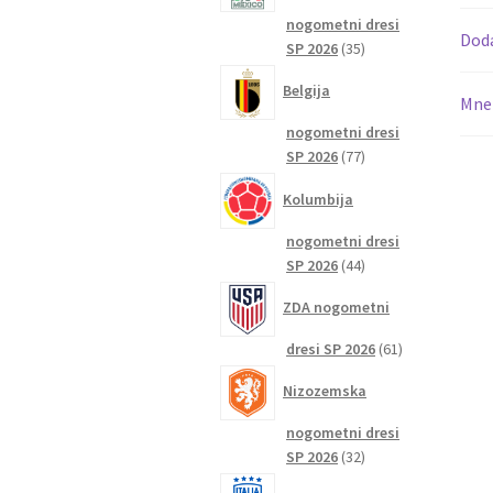
nogometni dresi
Dod
35
SP 2026
35
izdelkov
Belgija
Mnen
nogometni dresi
77
SP 2026
77
izdelkov
Kolumbija
nogometni dresi
44
SP 2026
44
izdelkov
ZDA nogometni
61
dresi SP 2026
61
izdelkov
Nizozemska
nogometni dresi
32
SP 2026
32
izdelkov