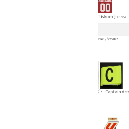
Tiskom
(
+
€
5.95
)
Imei / Številka
Captain Ar