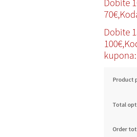
Dobite 
70€,Ko
Dobite 
100€,Ko
kupona
Product p
Total opt
Order tot