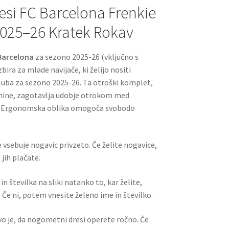
esi FC Barcelona Frenkie
2025–26 Kratek Rokav
 Barcelona
za sezono 2025-26 (vključno s
bira za mlade navijače, ki želijo nositi
uba za sezono 2025-26. Ta otroški komplet,
kanine, zagotavlja udobje otrokom med
o. Ergonomska oblika omogoča svobodo
 vsebuje nogavic privzeto. Če želite nogavice,
jih plačate.
n številka na sliki natanko to, kar želite,
 Če ni, potem vnesite želeno ime in številko.
ivo je, da nogometni dresi operete ročno. Če