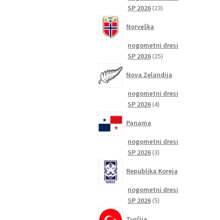
23
SP 2026
23
izdelkov
Norveška
nogometni dresi
25
SP 2026
25
izdelkov
Nova Zelandija
nogometni dresi
4
SP 2026
4
izdelki
Panama
nogometni dresi
3
SP 2026
3
izdelki
Republika Koreja
nogometni dresi
5
SP 2026
5
izdelkov
Turčija