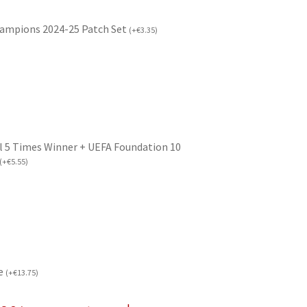
hampions 2024-25 Patch Set
(
+
€
3.35
)
l 5 Times Winner + UEFA Foundation 10
(
+
€
5.55
)
če
(
+
€
13.75
)