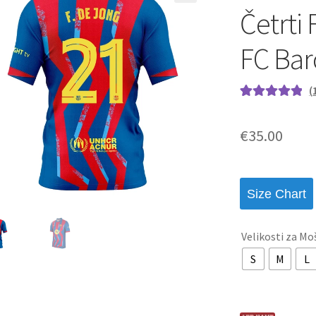
Četrti
FC Bar
(
Ocenjeno z
1
5.00
od 5 na
€
35.00
podlagi ocene
stranke
Size Chart
Velikosti za Mo
S
M
L