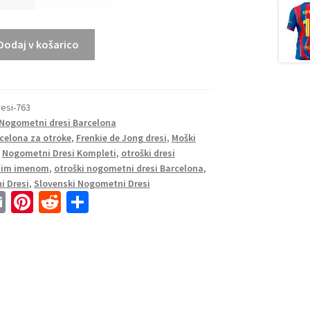
Dodaj v košarico
esi-763
Nogometni dresi Barcelona
rcelona za otroke
,
Frenkie de Jong dresi
,
Moški
,
Nogometni Dresi Kompleti
,
otroški dresi
tnim imenom
,
otroški nogometni dresi Barcelona
,
i Dresi
,
Slovenski Nogometni Dresi
E
Pi
R
S
m
nt
e
h
ai
er
d
ar
l
es
di
e
t
t