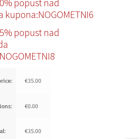
10% popust nad
da kupona:NOGOMETNI6
15% popust nad
da
:NOGOMETNI8
rice:
€35.00
ions:
€0.00
al:
€35.00