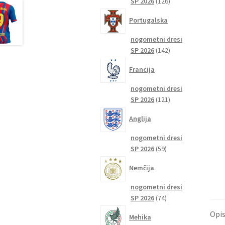
126
SP 2026
126
izdelkov
Portugalska
nogometni dresi
142
SP 2026
142
izdelkov
Francija
nogometni dresi
121
SP 2026
121
izdelkov
Anglija
nogometni dresi
59
SP 2026
59
izdelkov
Nemčija
nogometni dresi
74
SP 2026
74
izdelkov
Opi
Mehika