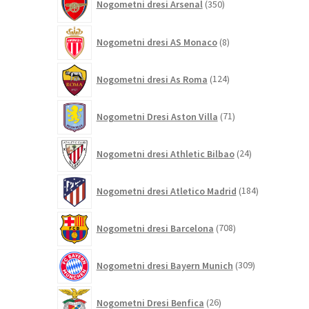
Nogometni dresi Arsenal
350
izdelkov
8
Nogometni dresi AS Monaco
8
izdelkov
124
Nogometni dresi As Roma
124
izdelkov
71
Nogometni Dresi Aston Villa
71
izdelkov
24
Nogometni dresi Athletic Bilbao
24
izdelkov
184
Nogometni dresi Atletico Madrid
184
izdelkov
708
Nogometni dresi Barcelona
708
izdelkov
309
Nogometni dresi Bayern Munich
309
izdelkov
26
Nogometni Dresi Benfica
26
izdelkov