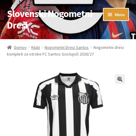
Slovenski Nogometni
Skip
Skip
Menu
to
to
Dresi
navigation
content
Domov
Domov
Klubi
Nogometni Dresi Santos
Nogometni dresi
kompleti za otroke FC Santos Gostujoči 2026/27
Blog
FAQs
Kontaktiraj nas
Košarica
Moj račun
Trgovina