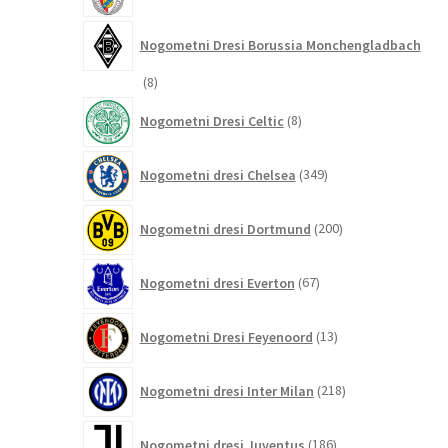
Nogometni Dresi Borussia Monchengladbach
8
8
izdelkov
8
Nogometni Dresi Celtic
8
izdelkov
349
Nogometni dresi Chelsea
349
izdelkov
200
Nogometni dresi Dortmund
200
izdelkov
67
Nogometni dresi Everton
67
izdelkov
13
Nogometni Dresi Feyenoord
13
izdelkov
218
Nogometni dresi Inter Milan
218
izdelkov
186
Nogometni dresi Juventus
186