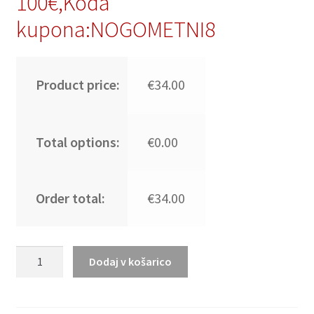
100€,Koda
kupona:NOGOMETNI8
Product price:
€34.00
Total options:
€0.00
Order total:
€34.00
Nogometni
Dodaj v košarico
dresi
kompleti
za