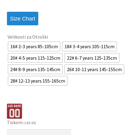
Size Chart
Velikosti za Otroški
16# 2-3 years 85-105cm
18# 3-4 years 105-115cm
20# 4-5 years 115-125cm
22# 6-7 years 125-135cm
24# 8-9 years 135-145cm
26# 10-11 years 145-155cm
28# 12-13 years 155-165cm
Tiskom
(
+
€
5.95
)