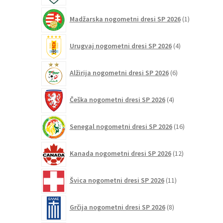
1
Madžarska nogometni dresi SP 2026
1
izdelek
4
Urugvaj nogometni dresi SP 2026
4
izdelki
6
Alžirija nogometni dresi SP 2026
6
izdelkov
4
Češka nogometni dresi SP 2026
4
izdelki
16
Senegal nogometni dresi SP 2026
16
izdelkov
12
Kanada nogometni dresi SP 2026
12
izdelkov
11
Švica nogometni dresi SP 2026
11
izdelkov
8
Grčija nogometni dresi SP 2026
8
izdelkov