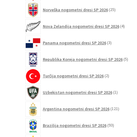
25
Norveška nogometni dresi SP 2026
25
izdelkov
4
Nova Zelandija nogometni dresi SP 2026
4
izdelki
3
Panama nogometni dresi SP 2026
3
izdelki
5
Republika Koreja nogometni dresi SP 2026
5
izdel
2
Turčija nogometni dresi SP 2026
2
izdelka
1
Uzbekistan nogometni dresi SP 2026
1
izdelek
121
Argentina nogometni dresi SP 2026
121
izdelkov
93
Brazilija nogometni dresi SP 2026
93
izdelkov