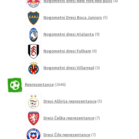
Nogometni dresi New York Red Bulls
4
izdelki
5
Nogometni Dresi Boca Juniors
5
izdelkov
9
Nogometni dresi Atalanta
9
izdelkov
6
Nogometni dresi Fulham
6
izdelkov
3
Nogometni dresi Villarreal
3
izdelki
2646
Reprezentance
2646
izdelkov
5
Dresi Alžirija reprezentance
5
izdelkov
7
Dresi Češka reprezentance
7
izdelkov
7
Dresi Čile reprezentance
7
izdelkov