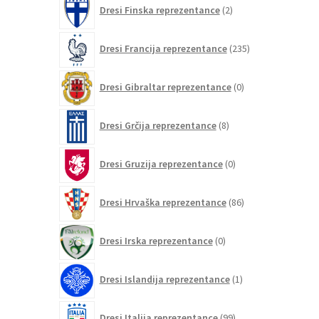
2
Dresi Finska reprezentance
2
izdelka
235
Dresi Francija reprezentance
235
izdelkov
0
Dresi Gibraltar reprezentance
0
izdelkov
8
Dresi Grčija reprezentance
8
izdelkov
0
Dresi Gruzija reprezentance
0
izdelkov
86
Dresi Hrvaška reprezentance
86
izdelkov
0
Dresi Irska reprezentance
0
izdelkov
1
Dresi Islandija reprezentance
1
izdelek
99
Dresi Italija reprezentance
99