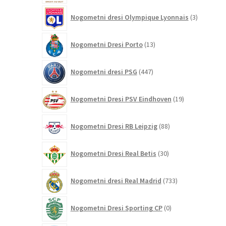
3
Nogometni dresi Olympique Lyonnais
3
izdelki
13
Nogometni Dresi Porto
13
izdelkov
447
Nogometni dresi PSG
447
izdelkov
19
Nogometni Dresi PSV Eindhoven
19
izdelkov
88
Nogometni Dresi RB Leipzig
88
izdelkov
30
Nogometni Dresi Real Betis
30
izdelkov
733
Nogometni dresi Real Madrid
733
izdelkov
0
Nogometni Dresi Sporting CP
0
izdelkov