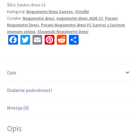
otroke
Šifra:
Santos dresi-13
Kategoriji:
Nogometni Dresi Santos
,
Otroški
FC
Oznake:
Nogometni dresi
,
nogometni dresi 2026-27
,
Poceni
Santos
Nogometni Dresi
,
Poceni Nogometni dresi FC Santos z lastnim
Gostujoči
imenom online
,
Slovenski Nogometni Dresi
2026/27
Fa
T
E
Pi
R
S
količina
ce
wi
m
nt
e
h
b
tt
ai
er
d
ar
o
er
l
es
di
e
Opis
o
t
t
k
Dodatne podrobnosti
Mnenja (0)
Opis