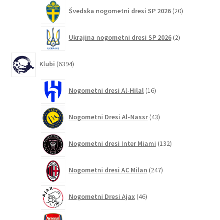
20
Švedska nogometni dresi SP 2026
20
izdelkov
2
Ukrajina nogometni dresi SP 2026
2
izdelka
6394
Klubi
6394
izdelkov
16
Nogometni dresi Al-Hilal
16
izdelkov
43
Nogometni Dresi Al-Nassr
43
izdelkov
132
Nogometni dresi Inter Miami
132
izdelkov
247
Nogometni dresi AC Milan
247
izdelkov
46
Nogometni Dresi Ajax
46
izdelkov
350