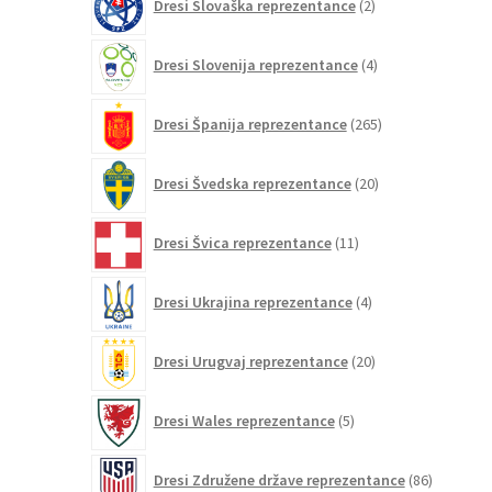
Dresi Slovaška reprezentance
2
izdelka
4
Dresi Slovenija reprezentance
4
izdelki
265
Dresi Španija reprezentance
265
izdelkov
20
Dresi Švedska reprezentance
20
izdelkov
11
Dresi Švica reprezentance
11
izdelkov
4
Dresi Ukrajina reprezentance
4
izdelki
20
Dresi Urugvaj reprezentance
20
izdelkov
5
Dresi Wales reprezentance
5
izdelkov
86
Dresi Združene države reprezentance
86
izdelkov