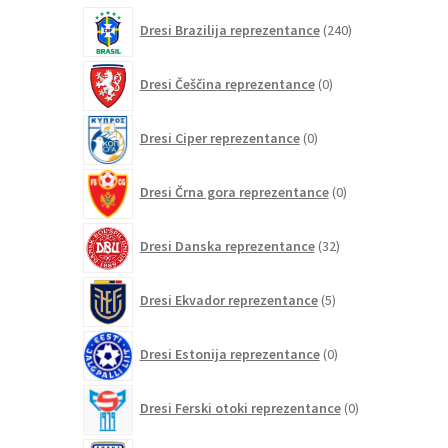
izdelkov
240
Dresi Brazilija reprezentance
240
izdelkov
0
Dresi Češčina reprezentance
0
izdelkov
0
Dresi Ciper reprezentance
0
izdelkov
0
Dresi Črna gora reprezentance
0
izdelkov
32
Dresi Danska reprezentance
32
izdelkov
5
Dresi Ekvador reprezentance
5
izdelkov
0
Dresi Estonija reprezentance
0
izdelkov
0
Dresi Ferski otoki reprezentance
0
izdelkov