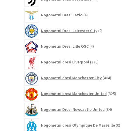
izdelkov
4
Nogometni Dresi Lazio
4
izdelki
0
Nogometni Dresi Leicester City
0
izdelkov
4
Nogometni Dresi Lille OSC
4
izdelki
376
Nogometni dresi Liverpool
376
izdelkov
464
Nogometni dresi Manchester City
464
izdelkov
325
Nogometni dresi Manchester United
325
izdelkov
84
Nogometni Dresi Newcastle United
84
izdelkov
0
Nogometni dresi Olympique De Marseille
0
izdelk