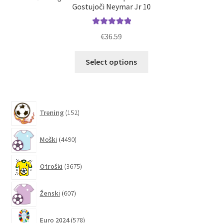
Gostujoči Neymar Jr 10
Ocenjeno
€
36.59
5.00
od 5
Ta
Select options
izdelek
ima
več
različic.
152
Trening
152
izdelkov
Možnosti
lahko
4490
Moški
4490
izberete
izdelkov
na
3675
Otroški
3675
strani
izdelkov
izdelka
607
Ženski
607
izdelkov
578
Euro 2024
578