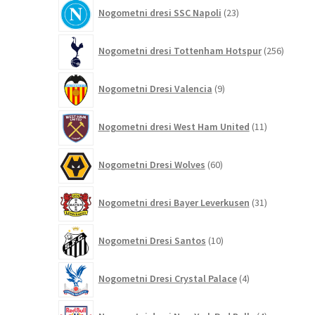
23
Nogometni dresi SSC Napoli
23
izdelkov
256
Nogometni dresi Tottenham Hotspur
256
izdelko
9
Nogometni Dresi Valencia
9
izdelkov
11
Nogometni dresi West Ham United
11
izdelkov
60
Nogometni Dresi Wolves
60
izdelkov
31
Nogometni dresi Bayer Leverkusen
31
izdelkov
10
Nogometni Dresi Santos
10
izdelkov
4
Nogometni Dresi Crystal Palace
4
izdelki
4