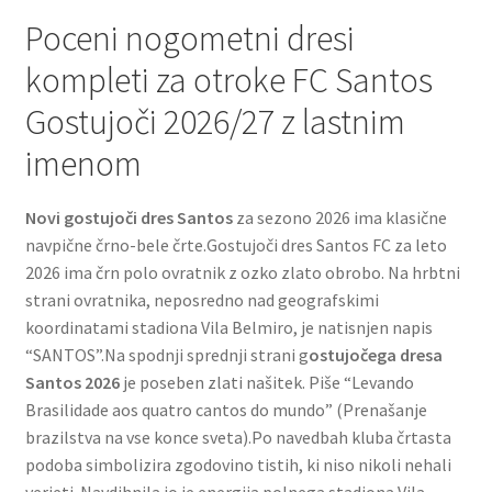
Poceni nogometni dresi
kompleti za otroke FC Santos
Gostujoči 2026/27 z lastnim
imenom
Novi gostujoči dres Santos
za sezono 2026 ima klasične
navpične črno-bele črte.Gostujoči dres Santos FC za leto
2026 ima črn polo ovratnik z ozko zlato obrobo. Na hrbtni
strani ovratnika, neposredno nad geografskimi
koordinatami stadiona Vila Belmiro, je natisnjen napis
“SANTOS”.Na spodnji sprednji strani g
ostujočega dresa
Santos 2026
je poseben zlati našitek. Piše “Levando
Brasilidade aos quatro cantos do mundo” (Prenašanje
brazilstva na vse konce sveta).Po navedbah kluba črtasta
podoba simbolizira zgodovino tistih, ki niso nikoli nehali
verjeti. Navdihnila jo je energija polnega stadiona Vila