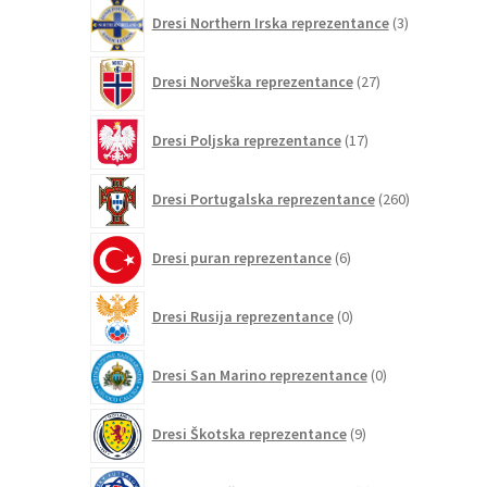
3
Dresi Northern Irska reprezentance
3
izdelki
27
Dresi Norveška reprezentance
27
izdelkov
17
Dresi Poljska reprezentance
17
izdelkov
260
Dresi Portugalska reprezentance
260
izdelkov
6
Dresi puran reprezentance
6
izdelkov
0
Dresi Rusija reprezentance
0
izdelkov
0
Dresi San Marino reprezentance
0
izdelkov
9
Dresi Škotska reprezentance
9
izdelkov
2