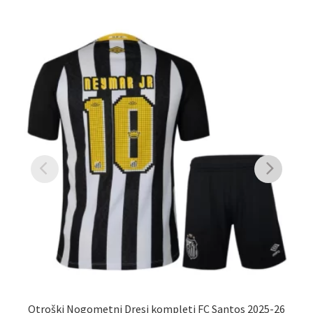
Otroški Nogometni Dresi kompleti FC Santos 2025-26
Otr