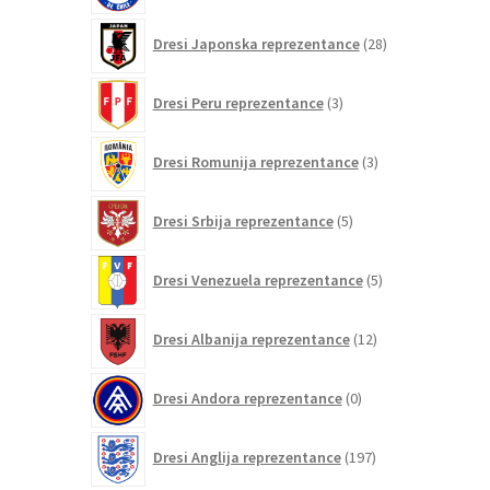
28
Dresi Japonska reprezentance
28
izdelkov
3
Dresi Peru reprezentance
3
izdelki
3
Dresi Romunija reprezentance
3
izdelki
5
Dresi Srbija reprezentance
5
izdelkov
5
Dresi Venezuela reprezentance
5
izdelkov
12
Dresi Albanija reprezentance
12
izdelkov
0
Dresi Andora reprezentance
0
izdelkov
197
Dresi Anglija reprezentance
197
izdelkov