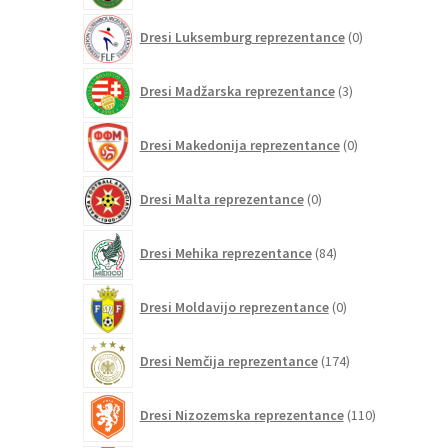
0
Dresi Luksemburg reprezentance
0
izdelkov
3
Dresi Madžarska reprezentance
3
izdelki
0
Dresi Makedonija reprezentance
0
izdelkov
0
Dresi Malta reprezentance
0
izdelkov
84
Dresi Mehika reprezentance
84
izdelkov
0
Dresi Moldavijo reprezentance
0
izdelkov
174
Dresi Nemčija reprezentance
174
izdelkov
110
Dresi Nizozemska reprezentance
110
izdelkov