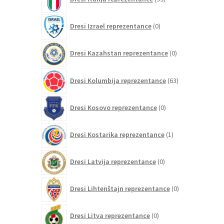
izdelkov
0
Dresi Izrael reprezentance
0
izdelkov
0
Dresi Kazahstan reprezentance
0
izdelkov
63
Dresi Kolumbija reprezentance
63
izdelkov
0
Dresi Kosovo reprezentance
0
izdelkov
1
Dresi Kostarika reprezentance
1
izdelek
0
Dresi Latvija reprezentance
0
izdelkov
0
Dresi Lihtenštajn reprezentance
0
izdelkov
0
Dresi Litva reprezentance
0
izdelkov