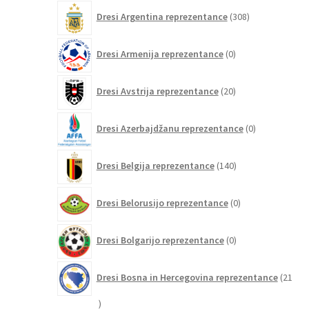
308
Dresi Argentina reprezentance
308
izdelkov
0
Dresi Armenija reprezentance
0
izdelkov
20
Dresi Avstrija reprezentance
20
izdelkov
0
Dresi Azerbajdžanu reprezentance
0
izdelkov
140
Dresi Belgija reprezentance
140
izdelkov
0
Dresi Belorusijo reprezentance
0
izdelkov
0
Dresi Bolgarijo reprezentance
0
izdelkov
Dresi Bosna in Hercegovina reprezentance
21
21