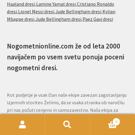
Haaland dresi
,
Lamine Yamal dresi
,
Cristiano Ronaldo
dresi
,
Lionel Messi dresi
,
Jude Bellingham dresi
,
Kylian
Mbappe dresi
,
Jude Bellingham dresi
,
Paez Gavi dresi
Nogometnionline.com že od leta 2000
navijačem po vsem svetu ponuja poceni
nogometni dresi.
Kot podjetje je vsak član naše ekipe zavezan zagotavljanju
izjemnih storitev. Želimo, da se vsaka stranka ob naročilu
pri nas počuti cenjeno in samozavestno. Naša ekipa za
pomoč strankam je na voljo prek e-pošte, da vam odgovori
0
na vsa vprašanja, ki jih imate pred ali po naročilu.
Išči:
Iskanje