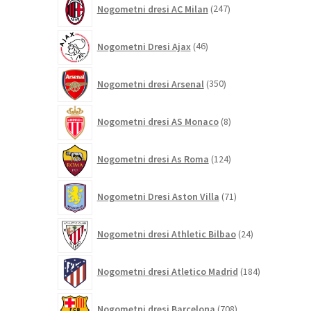
Nogometni dresi AC Milan
247
izdelkov
46
Nogometni Dresi Ajax
46
izdelkov
350
Nogometni dresi Arsenal
350
izdelkov
8
Nogometni dresi AS Monaco
8
izdelkov
124
Nogometni dresi As Roma
124
izdelkov
71
Nogometni Dresi Aston Villa
71
izdelkov
24
Nogometni dresi Athletic Bilbao
24
izdelkov
184
Nogometni dresi Atletico Madrid
184
izdelkov
708
Nogometni dresi Barcelona
708