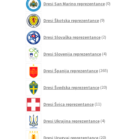
Dresi San Marino reprezentance
0
izdelkov
9
Dresi Škotska reprezentance
9
izdelkov
2
Dresi Slovaška reprezentance
2
izdelka
4
Dresi Slovenija reprezentance
4
izdelki
265
Dresi Španija reprezentance
265
izdelkov
20
Dresi Švedska reprezentance
20
izdelkov
11
Dresi Švica reprezentance
11
izdelkov
4
Dresi Ukrajina reprezentance
4
izdelki
20
Dresi Urugvaj reprezentance
20