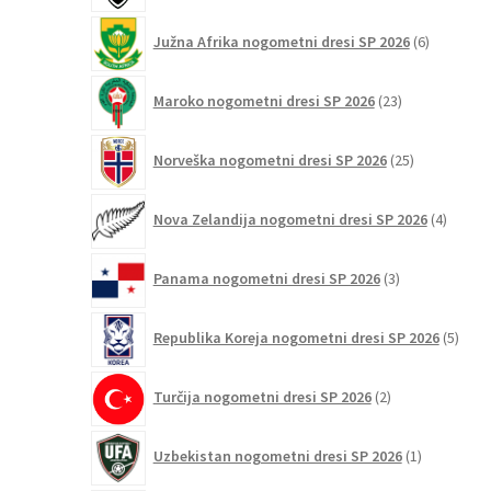
6
Južna Afrika nogometni dresi SP 2026
6
izdelkov
23
Maroko nogometni dresi SP 2026
23
izdelkov
25
Norveška nogometni dresi SP 2026
25
izdelkov
4
Nova Zelandija nogometni dresi SP 2026
4
izdelki
3
Panama nogometni dresi SP 2026
3
izdelki
5
Republika Koreja nogometni dresi SP 2026
5
izdel
2
Turčija nogometni dresi SP 2026
2
izdelka
1
Uzbekistan nogometni dresi SP 2026
1
izdelek