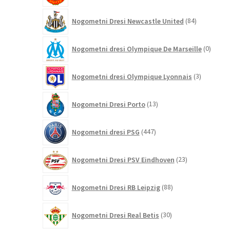
84
Nogometni Dresi Newcastle United
84
izdelkov
0
Nogometni dresi Olympique De Marseille
0
izdelk
3
Nogometni dresi Olympique Lyonnais
3
izdelki
13
Nogometni Dresi Porto
13
izdelkov
447
Nogometni dresi PSG
447
izdelkov
23
Nogometni Dresi PSV Eindhoven
23
izdelkov
88
Nogometni Dresi RB Leipzig
88
izdelkov
30
Nogometni Dresi Real Betis
30
izdelkov