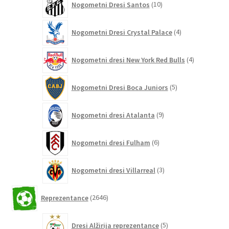
Nogometni Dresi Santos
10
izdelkov
4
Nogometni Dresi Crystal Palace
4
izdelki
4
Nogometni dresi New York Red Bulls
4
izdelki
5
Nogometni Dresi Boca Juniors
5
izdelkov
9
Nogometni dresi Atalanta
9
izdelkov
6
Nogometni dresi Fulham
6
izdelkov
3
Nogometni dresi Villarreal
3
izdelki
2646
Reprezentance
2646
izdelkov
5
Dresi Alžirija reprezentance
5