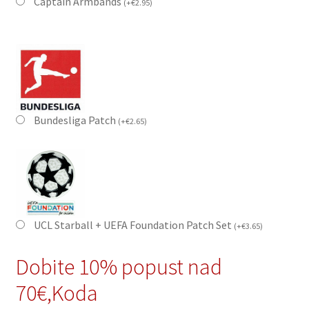
Captain Armbands
(
+
€
2.95
)
Bundesliga Patch
(
+
€
2.65
)
UCL Starball + UEFA Foundation Patch Set
(
+
€
3.65
)
Dobite 10% popust nad
70€,Koda