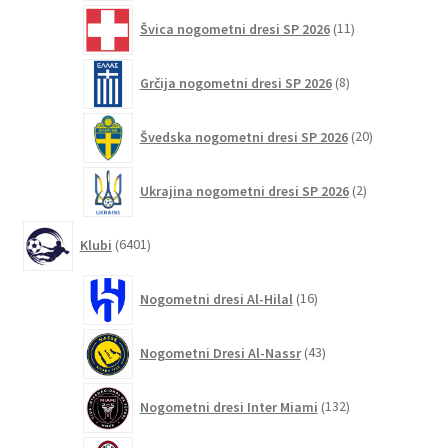
11
Švica nogometni dresi SP 2026
11
izdelkov
8
Grčija nogometni dresi SP 2026
8
izdelkov
20
Švedska nogometni dresi SP 2026
20
izdelkov
2
Ukrajina nogometni dresi SP 2026
2
izdelka
6401
Klubi
6401
izdelek
16
Nogometni dresi Al-Hilal
16
izdelkov
43
Nogometni Dresi Al-Nassr
43
izdelkov
132
Nogometni dresi Inter Miami
132
izdelkov
247