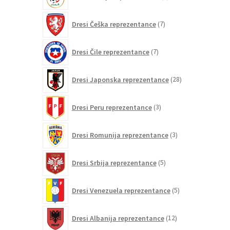
izdelkov
7
Dresi Češka reprezentance
7
izdelkov
7
Dresi Čile reprezentance
7
izdelkov
28
Dresi Japonska reprezentance
28
izdelkov
3
Dresi Peru reprezentance
3
izdelki
3
Dresi Romunija reprezentance
3
izdelki
5
Dresi Srbija reprezentance
5
izdelkov
5
Dresi Venezuela reprezentance
5
izdelkov
12
Dresi Albanija reprezentance
12
izdelkov