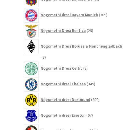
izdelkov
309
Nogometni dresi Bayern Munich
309
izdelkov
29
Nogometni Dresi Benfica
29
izdelkov
Nogometni Dresi Borussia Monchengladbach
8
8
izdelkov
8
Nogometni Dresi Celtic
8
izdelkov
349
Nogometni dresi Chelsea
349
izdelkov
200
Nogometni dresi Dortmund
200
izdelkov
67
Nogometni dresi Everton
67
izdelkov
13