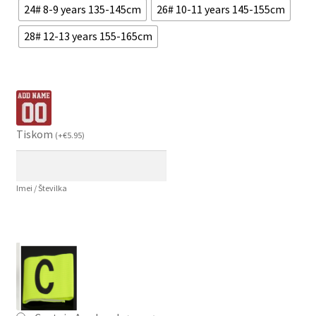
24# 8-9 years 135-145cm
26# 10-11 years 145-155cm
28# 12-13 years 155-165cm
Tiskom
(
+
€
5.95
)
Imei / Številka