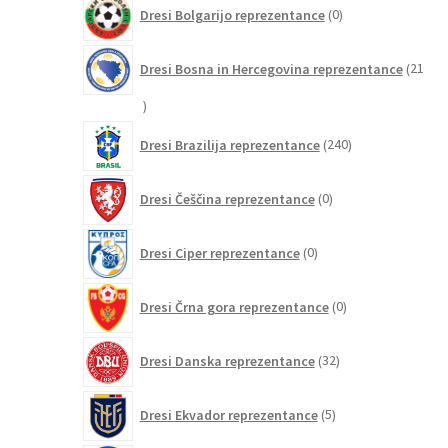
0
Dresi Bolgarijo reprezentance
0
izdelkov
Dresi Bosna in Hercegovina reprezentance
21
21
izdelkov
240
Dresi Brazilija reprezentance
240
izdelkov
0
Dresi Češčina reprezentance
0
izdelkov
0
Dresi Ciper reprezentance
0
izdelkov
0
Dresi Črna gora reprezentance
0
izdelkov
32
Dresi Danska reprezentance
32
izdelkov
5
Dresi Ekvador reprezentance
5
izdelkov