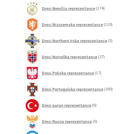
174
Dresi Nemčija reprezentance
174
izdelkov
110
Dresi Nizozemska reprezentance
110
izdelkov
3
Dresi Northern Irska reprezentance
3
izdelki
27
Dresi Norveška reprezentance
27
izdelkov
17
Dresi Poljska reprezentance
17
izdelkov
260
Dresi Portugalska reprezentance
260
izdelkov
6
Dresi puran reprezentance
6
izdelkov
0
Dresi Rusija reprezentance
0
izdelkov
0