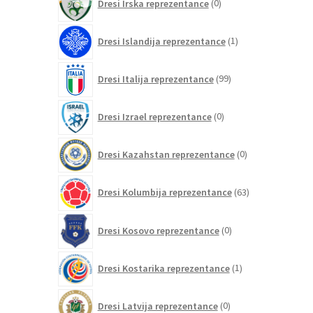
Dresi Irska reprezentance
0
izdelkov
1
Dresi Islandija reprezentance
1
izdelek
99
Dresi Italija reprezentance
99
izdelkov
0
Dresi Izrael reprezentance
0
izdelkov
0
Dresi Kazahstan reprezentance
0
izdelkov
63
Dresi Kolumbija reprezentance
63
izdelkov
0
Dresi Kosovo reprezentance
0
izdelkov
1
Dresi Kostarika reprezentance
1
izdelek
0
Dresi Latvija reprezentance
0
izdelkov