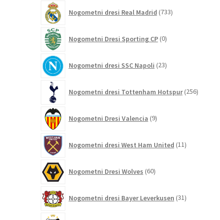
733
Nogometni dresi Real Madrid
733
izdelkov
0
Nogometni Dresi Sporting CP
0
izdelkov
23
Nogometni dresi SSC Napoli
23
izdelkov
256
Nogometni dresi Tottenham Hotspur
256
izdelko
9
Nogometni Dresi Valencia
9
izdelkov
11
Nogometni dresi West Ham United
11
izdelkov
60
Nogometni Dresi Wolves
60
izdelkov
31
Nogometni dresi Bayer Leverkusen
31
izdelkov
10