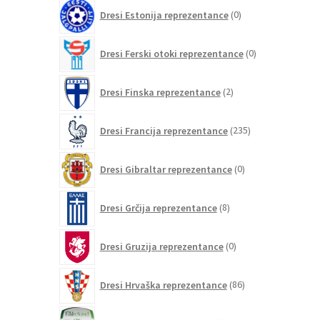
0
Dresi Estonija reprezentance
0
izdelkov
0
Dresi Ferski otoki reprezentance
0
izdelkov
2
Dresi Finska reprezentance
2
izdelka
235
Dresi Francija reprezentance
235
izdelkov
0
Dresi Gibraltar reprezentance
0
izdelkov
8
Dresi Grčija reprezentance
8
izdelkov
0
Dresi Gruzija reprezentance
0
izdelkov
86
Dresi Hrvaška reprezentance
86
izdelkov
0