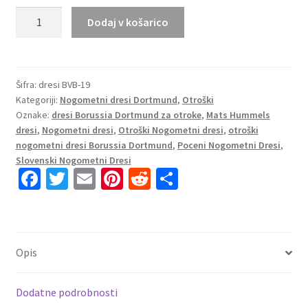
Nogometni
Dodaj v košarico
Dresi
za
otroke
BVB
Šifra:
dresi BVB-19
Kategoriji:
Nogometni dresi Dortmund
,
Otroški
Borussia
Oznake:
dresi Borussia Dortmund za otroke
,
Mats Hummels
Dortmund
dresi
,
Nogometni dresi
,
Otroški Nogometni dresi
,
otroški
Mats
nogometni dresi Borussia Dortmund
,
Poceni Nogometni Dresi
,
Hummels
Slovenski Nogometni Dresi
#15
Fa
T
E
Pi
R
S
Domači
ce
wi
m
nt
e
h
2025-
b
tt
ai
er
d
ar
26
o
er
l
es
di
e
količina
Opis
o
t
t
k
Dodatne podrobnosti