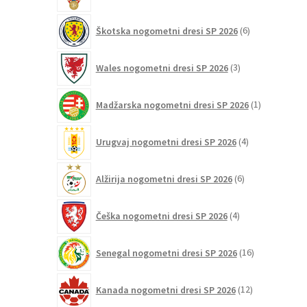
6
Škotska nogometni dresi SP 2026
6
izdelkov
3
Wales nogometni dresi SP 2026
3
izdelki
1
Madžarska nogometni dresi SP 2026
1
izdelek
4
Urugvaj nogometni dresi SP 2026
4
izdelki
6
Alžirija nogometni dresi SP 2026
6
izdelkov
4
Češka nogometni dresi SP 2026
4
izdelki
16
Senegal nogometni dresi SP 2026
16
izdelkov
12
Kanada nogometni dresi SP 2026
12
izdelkov