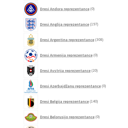
0
Dresi Andora reprezentance
0
izdelkov
197
Dresi Anglija reprezentance
197
izdelkov
308
Dresi Argentina reprezentance
308
izdelkov
0
Dresi Armenija reprezentance
0
izdelkov
20
Dresi Avstrija reprezentance
20
izdelkov
0
Dresi Azerbajdžanu reprezentance
0
izdelkov
140
Dresi Belgija reprezentance
140
izdelkov
0
Dresi Belorusijo reprezentance
0
izdelkov