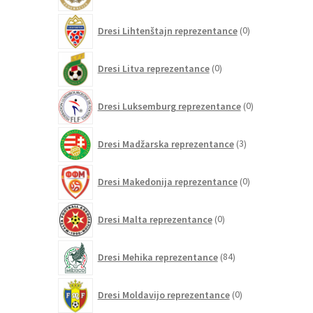
0
Dresi Lihtenštajn reprezentance
0
izdelkov
0
Dresi Litva reprezentance
0
izdelkov
0
Dresi Luksemburg reprezentance
0
izdelkov
3
Dresi Madžarska reprezentance
3
izdelki
0
Dresi Makedonija reprezentance
0
izdelkov
0
Dresi Malta reprezentance
0
izdelkov
84
Dresi Mehika reprezentance
84
izdelkov
0
Dresi Moldavijo reprezentance
0
izdelkov