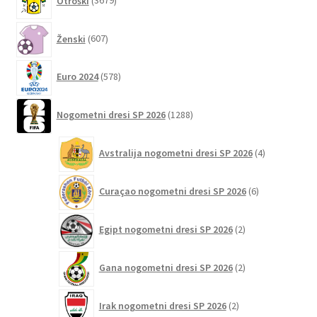
Otroški
3679
izdelkov
607
Ženski
607
izdelkov
578
Euro 2024
578
izdelkov
1288
Nogometni dresi SP 2026
1288
izdelkov
4
Avstralija nogometni dresi SP 2026
4
izdelki
6
Curaçao nogometni dresi SP 2026
6
izdelkov
2
Egipt nogometni dresi SP 2026
2
izdelka
2
Gana nogometni dresi SP 2026
2
izdelka
2
Irak nogometni dresi SP 2026
2
izdelka