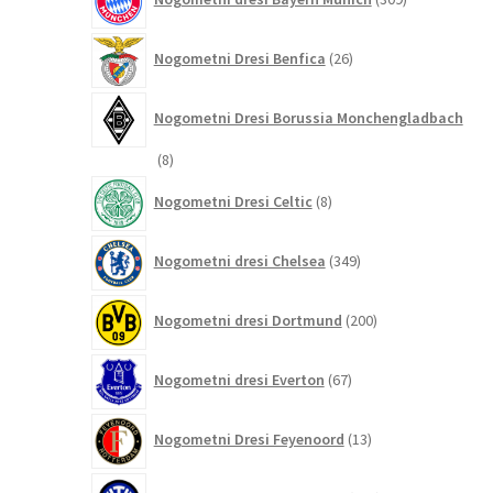
izdelkov
26
Nogometni Dresi Benfica
26
izdelkov
Nogometni Dresi Borussia Monchengladbach
8
8
izdelkov
8
Nogometni Dresi Celtic
8
izdelkov
349
Nogometni dresi Chelsea
349
izdelkov
200
Nogometni dresi Dortmund
200
izdelkov
67
Nogometni dresi Everton
67
izdelkov
13
Nogometni Dresi Feyenoord
13
izdelkov
218