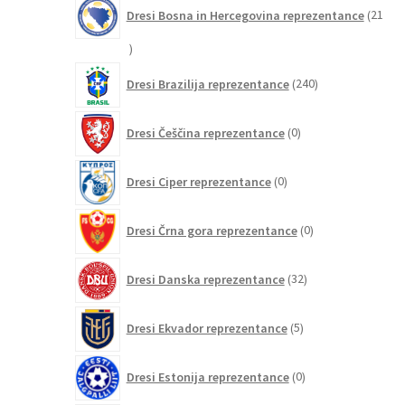
Dresi Bosna in Hercegovina reprezentance
21
21
izdelkov
240
Dresi Brazilija reprezentance
240
izdelkov
0
Dresi Češčina reprezentance
0
izdelkov
0
Dresi Ciper reprezentance
0
izdelkov
0
Dresi Črna gora reprezentance
0
izdelkov
32
Dresi Danska reprezentance
32
izdelkov
5
Dresi Ekvador reprezentance
5
izdelkov
0
Dresi Estonija reprezentance
0
izdelkov