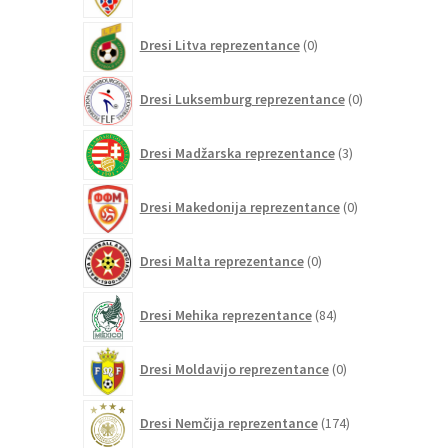
0
Dresi Litva reprezentance
0
izdelkov
0
Dresi Luksemburg reprezentance
0
izdelkov
3
Dresi Madžarska reprezentance
3
izdelki
0
Dresi Makedonija reprezentance
0
izdelkov
0
Dresi Malta reprezentance
0
izdelkov
84
Dresi Mehika reprezentance
84
izdelkov
0
Dresi Moldavijo reprezentance
0
izdelkov
174
Dresi Nemčija reprezentance
174
izdelkov