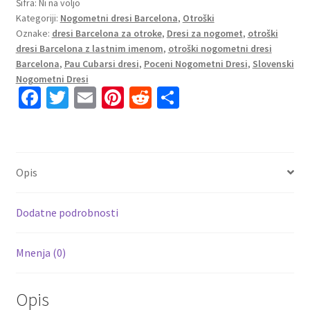
FC
Šifra:
Ni na voljo
Kategoriji:
Nogometni dresi Barcelona
,
Otroški
Barcelona
Oznake:
dresi Barcelona za otroke
,
Dresi za nogomet
,
otroški
2026-
dresi Barcelona z lastnim imenom
,
otroški nogometni dresi
27
Barcelona
,
Pau Cubarsi dresi
,
Poceni Nogometni Dresi
,
Slovenski
Domači
Nogometni Dresi
tisk
Fa
T
E
Pi
R
S
Pau
ce
wi
m
nt
e
h
Cubarsí
b
tt
ai
er
d
ar
5
o
er
l
es
di
e
količina
Opis
o
t
t
k
Dodatne podrobnosti
Mnenja (0)
Opis