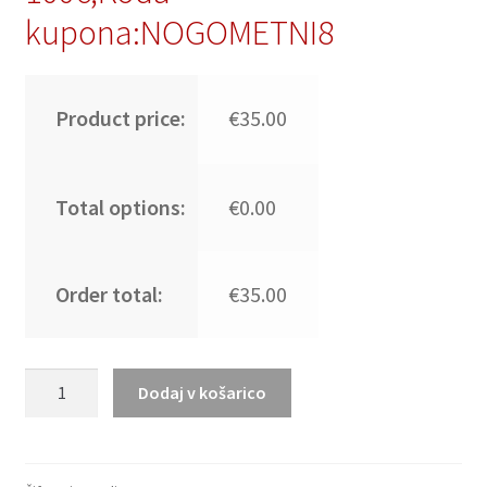
kupona:NOGOMETNI8
Product price:
€35.00
Total options:
€0.00
Order total:
€35.00
Otroški
Dodaj v košarico
nogometni
dresi
kompleti