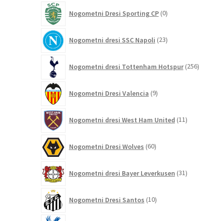
0
Nogometni Dresi Sporting CP
0
izdelkov
23
Nogometni dresi SSC Napoli
23
izdelkov
256
Nogometni dresi Tottenham Hotspur
256
izdelko
9
Nogometni Dresi Valencia
9
izdelkov
11
Nogometni dresi West Ham United
11
izdelkov
60
Nogometni Dresi Wolves
60
izdelkov
31
Nogometni dresi Bayer Leverkusen
31
izdelkov
10
Nogometni Dresi Santos
10
izdelkov
4