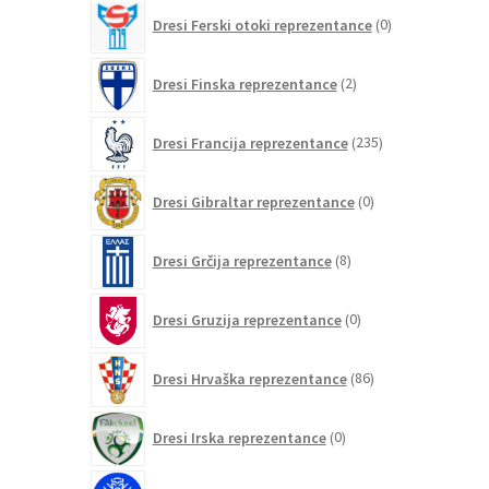
0
Dresi Ferski otoki reprezentance
0
izdelkov
2
Dresi Finska reprezentance
2
izdelka
235
Dresi Francija reprezentance
235
izdelkov
0
Dresi Gibraltar reprezentance
0
izdelkov
8
Dresi Grčija reprezentance
8
izdelkov
0
Dresi Gruzija reprezentance
0
izdelkov
86
Dresi Hrvaška reprezentance
86
izdelkov
0
Dresi Irska reprezentance
0
izdelkov
1