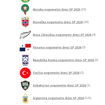
23
Maroko nogometni dresi SP 2026
23
izdelkov
25
Norveška nogometni dresi SP 2026
25
izdelkov
4
Nova Zelandija nogometni dresi SP 2026
4
izdelki
3
Panama nogometni dresi SP 2026
3
izdelki
5
Republika Koreja nogometni dresi SP 2026
5
izdel
2
Turčija nogometni dresi SP 2026
2
izdelka
1
Uzbekistan nogometni dresi SP 2026
1
izdelek
121
Argentina nogometni dresi SP 2026
121
izdelkov