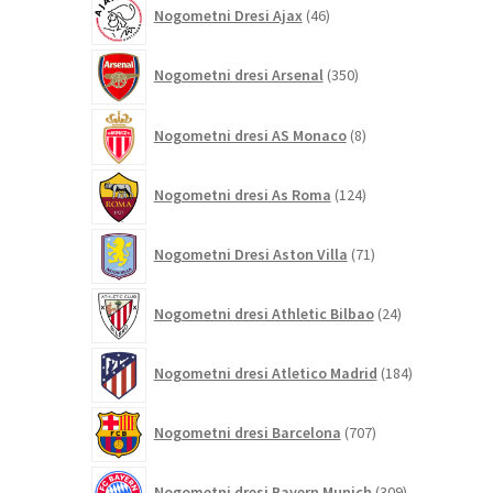
46
Nogometni Dresi Ajax
46
izdelkov
350
Nogometni dresi Arsenal
350
izdelkov
8
Nogometni dresi AS Monaco
8
izdelkov
124
Nogometni dresi As Roma
124
izdelkov
71
Nogometni Dresi Aston Villa
71
izdelkov
24
Nogometni dresi Athletic Bilbao
24
izdelkov
184
Nogometni dresi Atletico Madrid
184
izdelkov
707
Nogometni dresi Barcelona
707
izdelkov
309
Nogometni dresi Bayern Munich
309