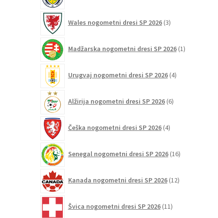
izdelkov
3
Wales nogometni dresi SP 2026
3
izdelki
1
Madžarska nogometni dresi SP 2026
1
izdelek
4
Urugvaj nogometni dresi SP 2026
4
izdelki
6
Alžirija nogometni dresi SP 2026
6
izdelkov
4
Češka nogometni dresi SP 2026
4
izdelki
16
Senegal nogometni dresi SP 2026
16
izdelkov
12
Kanada nogometni dresi SP 2026
12
izdelkov
11
Švica nogometni dresi SP 2026
11
izdelkov