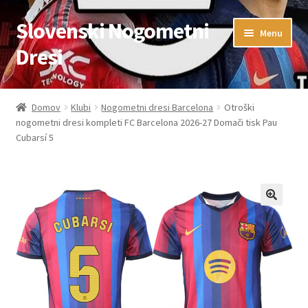
Slovenski Nogometni
Skip
Skip
Menu
to
to
Dresi
navigation
content
Domov
Domov
Klubi
Nogometni dresi Barcelona
Otroški
nogometni dresi kompleti FC Barcelona 2026-27 Domači tisk Pau
Blog
Cubarsí 5
FAQs
Kontaktiraj nas
Košarica
Moj račun
Trgovina