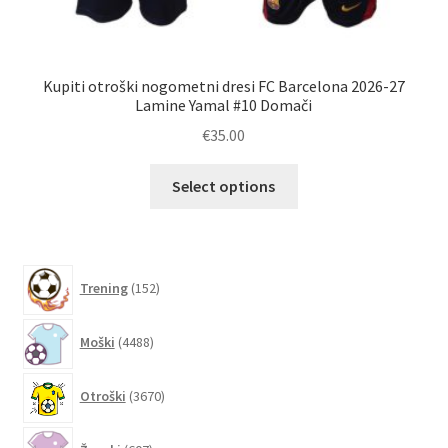
Kupiti otroški nogometni dresi FC Barcelona 2026-27
P
Lamine Yamal #10 Domači
€
35.00
Ta
Select options
izdelek
ima
več
različic.
152
Trening
152
izdelkov
Možnosti
lahko
4488
Moški
4488
izberete
izdelkov
na
3670
Otroški
3670
strani
izdelkov
izdelka
607