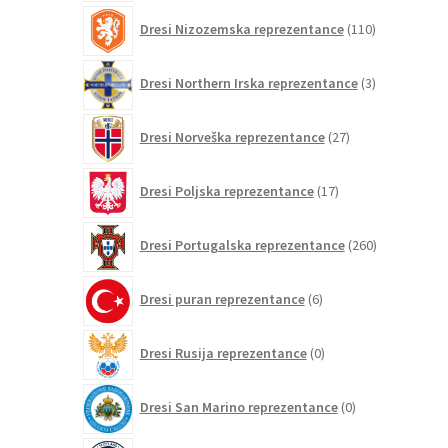
110
Dresi Nizozemska reprezentance
110
izdelkov
3
Dresi Northern Irska reprezentance
3
izdelki
27
Dresi Norveška reprezentance
27
izdelkov
17
Dresi Poljska reprezentance
17
izdelkov
260
Dresi Portugalska reprezentance
260
izdelkov
6
Dresi puran reprezentance
6
izdelkov
0
Dresi Rusija reprezentance
0
izdelkov
0
Dresi San Marino reprezentance
0
izdelkov
9