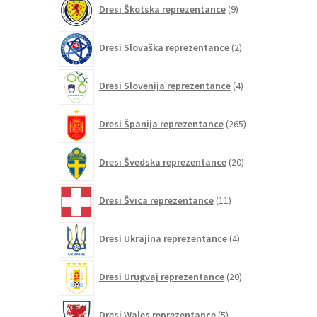
Dresi Škotska reprezentance
9
izdelkov
2
Dresi Slovaška reprezentance
2
izdelka
4
Dresi Slovenija reprezentance
4
izdelki
265
Dresi Španija reprezentance
265
izdelkov
20
Dresi Švedska reprezentance
20
izdelkov
11
Dresi Švica reprezentance
11
izdelkov
4
Dresi Ukrajina reprezentance
4
izdelki
20
Dresi Urugvaj reprezentance
20
izdelkov
5
Dresi Wales reprezentance
5