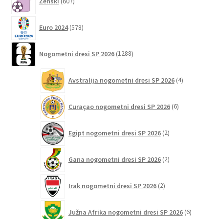
Ženski
607
izdelkov
578
Euro 2024
578
izdelkov
1288
Nogometni dresi SP 2026
1288
izdelkov
4
Avstralija nogometni dresi SP 2026
4
izdelki
6
Curaçao nogometni dresi SP 2026
6
izdelkov
2
Egipt nogometni dresi SP 2026
2
izdelka
2
Gana nogometni dresi SP 2026
2
izdelka
2
Irak nogometni dresi SP 2026
2
izdelka
6
Južna Afrika nogometni dresi SP 2026
6
izdelkov