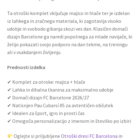
Ta otroški komplet vključuje majico in hlače ter je izdelan
iz lahkega in zračnega materiala, ki zagotavlja visoko
udobje in svobodo gibanja skozi ves dan. Klasičen domači
dizajn Barcelone ga naredi popolnega za mlade navijače, ki
želijo pokazati svojo podporo na dan tekme, na treningu
ali v vsakdanjem življenju.
Prednosti izdelka
✔ Komplet za otroke: majica + hlače
✔ Lahka in dihalna tkanina za maksimalno udobje
✔ Domači dizajn FC Barcelone 2026/27
✔ Natisnjen Pau Cubarsí #5 za avtentičen občutek
✔ Idealen za šport, igro in prosti čas
✔ Omogoča personalizacijo z imenom in številko po izbiri
Oglejte si priljubljene
Otroški dresi FC Barcelona
in