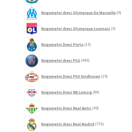
0
Nogometni dresi Olympique De Marseille
0
izdelk
3
Nogometni dresi Olympique Lyonnais
3
izdelki
13
Nogometni Dresi Porto
13
izdelkov
443
Nogometni dresi PSG
443
izdelkov
19
Nogometni Dresi PSV Eindhoven
19
izdelkov
88
Nogometni Dresi RB Leipzig
88
izdelkov
30
Nogometni Dresi Real Betis
30
izdelkov
733
Nogometni dresi Real Madrid
733
izdelkov