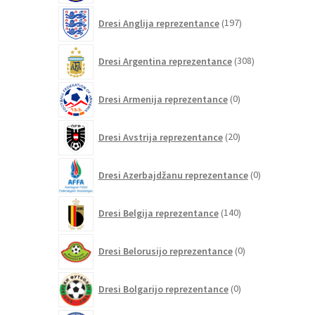
197
Dresi Anglija reprezentance
197
izdelkov
308
Dresi Argentina reprezentance
308
izdelkov
0
Dresi Armenija reprezentance
0
izdelkov
20
Dresi Avstrija reprezentance
20
izdelkov
0
Dresi Azerbajdžanu reprezentance
0
izdelkov
140
Dresi Belgija reprezentance
140
izdelkov
0
Dresi Belorusijo reprezentance
0
izdelkov
0
Dresi Bolgarijo reprezentance
0
izdelkov