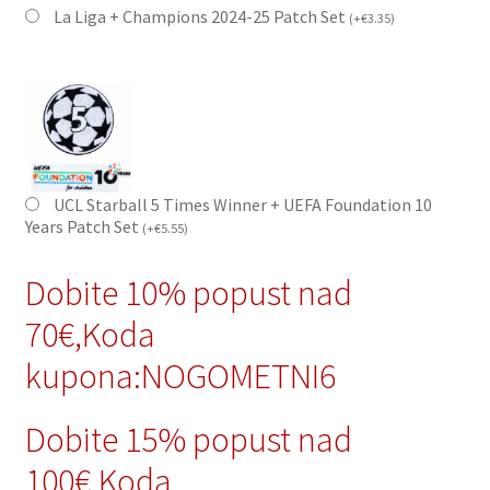
La Liga + Champions 2024-25 Patch Set
(
+
€
3.35
)
UCL Starball 5 Times Winner + UEFA Foundation 10
Years Patch Set
(
+
€
5.55
)
Dobite 10% popust nad
70€,Koda
kupona:NOGOMETNI6
Dobite 15% popust nad
100€,Koda