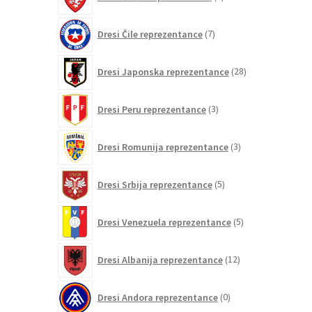
izdelkov
7
Dresi Čile reprezentance
7
izdelkov
28
Dresi Japonska reprezentance
28
izdelkov
3
Dresi Peru reprezentance
3
izdelki
3
Dresi Romunija reprezentance
3
izdelki
5
Dresi Srbija reprezentance
5
izdelkov
5
Dresi Venezuela reprezentance
5
izdelkov
12
Dresi Albanija reprezentance
12
izdelkov
0
Dresi Andora reprezentance
0
izdelkov