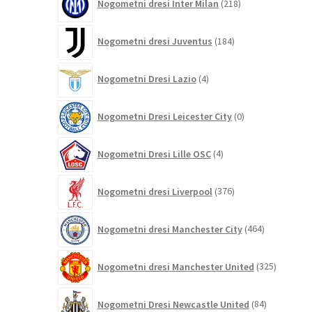
Nogometni dresi Inter Milan
218
izdelkov
184
Nogometni dresi Juventus
184
izdelkov
4
Nogometni Dresi Lazio
4
izdelki
0
Nogometni Dresi Leicester City
0
izdelkov
4
Nogometni Dresi Lille OSC
4
izdelki
376
Nogometni dresi Liverpool
376
izdelkov
464
Nogometni dresi Manchester City
464
izdelkov
325
Nogometni dresi Manchester United
325
izdelkov
84
Nogometni Dresi Newcastle United
84
izdelkov