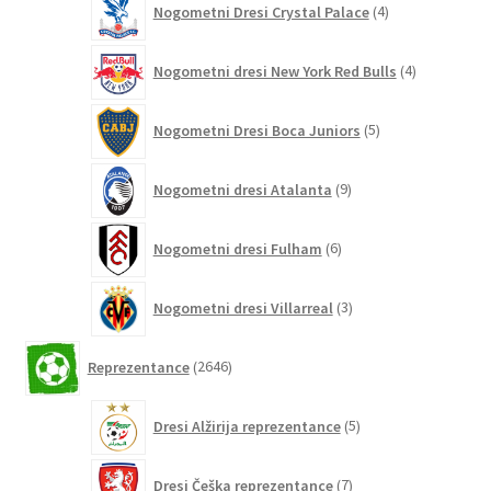
Nogometni Dresi Crystal Palace
4
izdelki
4
Nogometni dresi New York Red Bulls
4
izdelki
5
Nogometni Dresi Boca Juniors
5
izdelkov
9
Nogometni dresi Atalanta
9
izdelkov
6
Nogometni dresi Fulham
6
izdelkov
3
Nogometni dresi Villarreal
3
izdelki
2646
Reprezentance
2646
izdelkov
5
Dresi Alžirija reprezentance
5
izdelkov
7
Dresi Češka reprezentance
7