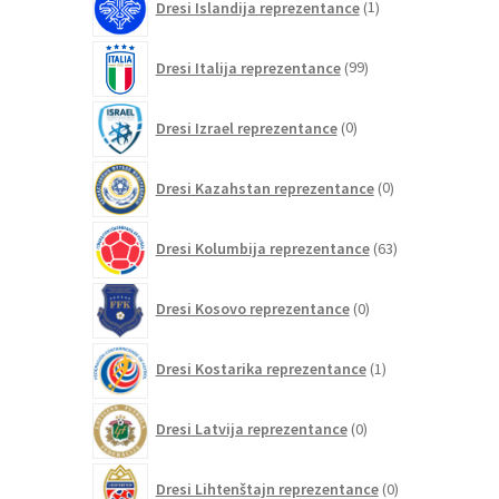
Dresi Islandija reprezentance
1
izdelek
99
Dresi Italija reprezentance
99
izdelkov
0
Dresi Izrael reprezentance
0
izdelkov
0
Dresi Kazahstan reprezentance
0
izdelkov
63
Dresi Kolumbija reprezentance
63
izdelkov
0
Dresi Kosovo reprezentance
0
izdelkov
1
Dresi Kostarika reprezentance
1
izdelek
0
Dresi Latvija reprezentance
0
izdelkov
0
Dresi Lihtenštajn reprezentance
0
izdelkov