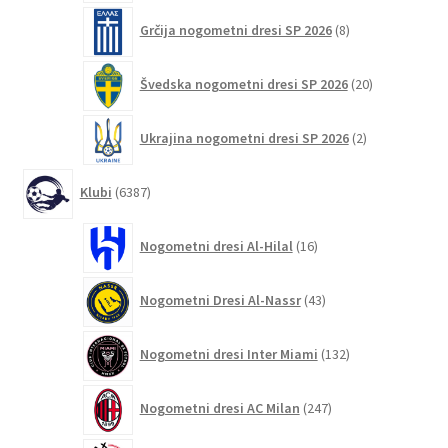
8
Grčija nogometni dresi SP 2026
8
izdelkov
20
Švedska nogometni dresi SP 2026
20
izdelkov
2
Ukrajina nogometni dresi SP 2026
2
izdelka
6387
Klubi
6387
izdelkov
16
Nogometni dresi Al-Hilal
16
izdelkov
43
Nogometni Dresi Al-Nassr
43
izdelkov
132
Nogometni dresi Inter Miami
132
izdelkov
247
Nogometni dresi AC Milan
247
izdelkov