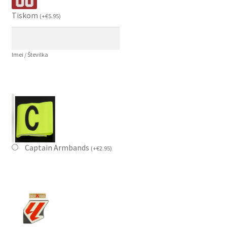
Tiskom
(
+
€
5.95
)
Imei / Številka
Captain Armbands
(
+
€
2.95
)