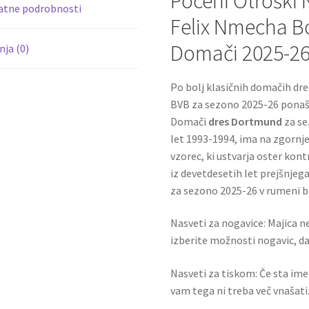
Poceni Otroški
atne podrobnosti
Felix Nmecha B
Domači 2025-2
ja (0)
Po bolj klasičnih domačih dre
BVB za sezono 2025-26 ponaš
Domači
dres Dortmund
za se
let 1993-1994, ima na zgornj
vzorec, ki ustvarja oster kon
iz devetdesetih let prejšnjeg
za sezono 2025-26 v rumeni bar
Nasveti za nogavice: Majica ne
izberite možnosti nogavic, da 
Nasveti za tiskom: Če sta ime i
vam tega ni treba več vnašati.