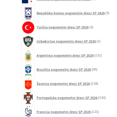
izdelki
5
Republika Koreja nogometni dresi SP 2026
5
izdel
2
Turčija nogometni dresi SP 2026
2
izdelka
1
Uzbekistan nogometni dresi SP 2026
1
izdelek
121
Argentina nogometni dresi SP 2026
121
izdelkov
93
Brazilija nogometni dresi SP 2026
93
izdelkov
126
Španija nogometni dresi SP 2026
126
izdelkov
142
Portugalska nogometni dresi SP 2026
142
izdelko
121
Francija nogometni dresi SP 2026
121
izdelkov