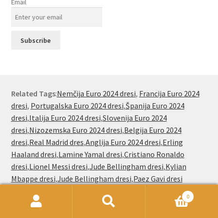
Email
Related Tags
:
Nemčija Euro 2024 dresi
,
Francija Euro 2024
dresi
,
Portugalska Euro 2024 dresi
,
Španija Euro 2024
dresi
,
Italija Euro 2024 dresi
,
Slovenija Euro 2024
dresi
,
Nizozemska Euro 2024 dresi
,
Belgija Euro 2024
dresi
,
Real Madrid dres
,
Anglija Euro 2024 dresi
,
Erling
Haaland dresi
,
Lamine Yamal dresi
,
Cristiano Ronaldo
dresi
,
Lionel Messi dresi
,
Jude Bellingham dresi
,
Kylian
Mbappe dresi
,
Jude Bellingham dresi
,
Paez Gavi dresi
0
Išči:
Iskanje