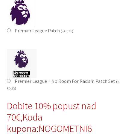
Premier League Patch
(
+
€
3.35
)
Premier League + No Room For Racism Patch Set
(
+
€
5.25
)
Dobite 10% popust nad
70€,Koda
kupona:NOGOMETNI6