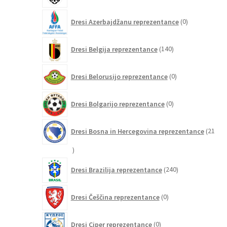
0
Dresi Azerbajdžanu reprezentance
0
izdelkov
140
Dresi Belgija reprezentance
140
izdelkov
0
Dresi Belorusijo reprezentance
0
izdelkov
0
Dresi Bolgarijo reprezentance
0
izdelkov
Dresi Bosna in Hercegovina reprezentance
21
21
izdelkov
240
Dresi Brazilija reprezentance
240
izdelkov
0
Dresi Češčina reprezentance
0
izdelkov
0
Dresi Ciper reprezentance
0