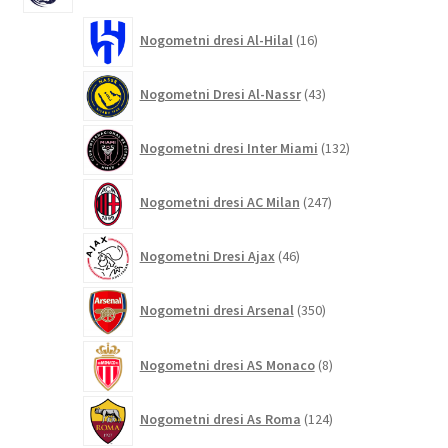
16
Nogometni dresi Al-Hilal
16
izdelkov
43
Nogometni Dresi Al-Nassr
43
izdelkov
132
Nogometni dresi Inter Miami
132
izdelkov
247
Nogometni dresi AC Milan
247
izdelkov
46
Nogometni Dresi Ajax
46
izdelkov
350
Nogometni dresi Arsenal
350
izdelkov
8
Nogometni dresi AS Monaco
8
izdelkov
124
Nogometni dresi As Roma
124
izdelkov