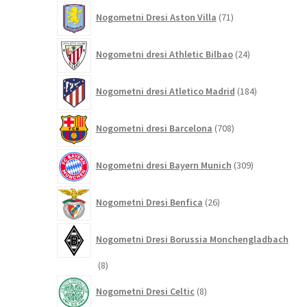
71
Nogometni Dresi Aston Villa
71
izdelkov
24
Nogometni dresi Athletic Bilbao
24
izdelkov
184
Nogometni dresi Atletico Madrid
184
izdelkov
708
Nogometni dresi Barcelona
708
izdelkov
309
Nogometni dresi Bayern Munich
309
izdelkov
26
Nogometni Dresi Benfica
26
izdelkov
Nogometni Dresi Borussia Monchengladbach
8
8
izdelkov
8
Nogometni Dresi Celtic
8
izdelkov