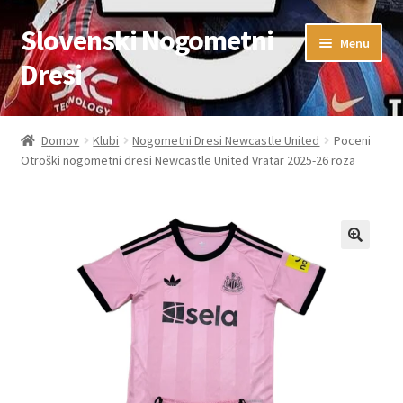
Slovenski Nogometni
Skip
Skip
Menu
to
to
Dresi
navigation
content
Domov
Domov
Klubi
Nogometni Dresi Newcastle United
Poceni
Otroški nogometni dresi Newcastle United Vratar 2025-26 roza
Blog
FAQs
Kontaktiraj nas
Košarica
Moj račun
Trgovina