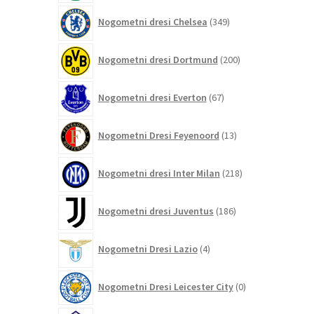
349
Nogometni dresi Chelsea
349
izdelkov
200
Nogometni dresi Dortmund
200
izdelkov
67
Nogometni dresi Everton
67
izdelkov
13
Nogometni Dresi Feyenoord
13
izdelkov
218
Nogometni dresi Inter Milan
218
izdelkov
186
Nogometni dresi Juventus
186
izdelkov
4
Nogometni Dresi Lazio
4
izdelki
0
Nogometni Dresi Leicester City
0
izdelkov