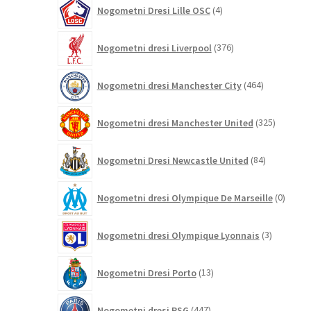
4
Nogometni Dresi Lille OSC
4
izdelki
376
Nogometni dresi Liverpool
376
izdelkov
464
Nogometni dresi Manchester City
464
izdelkov
325
Nogometni dresi Manchester United
325
izdelkov
84
Nogometni Dresi Newcastle United
84
izdelkov
0
Nogometni dresi Olympique De Marseille
0
izdelk
3
Nogometni dresi Olympique Lyonnais
3
izdelki
13
Nogometni Dresi Porto
13
izdelkov
447
Nogometni dresi PSG
447