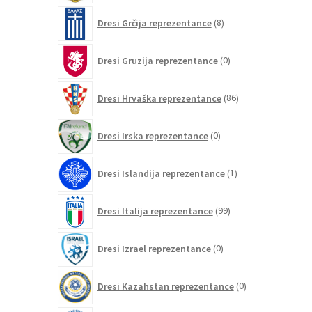
8
Dresi Grčija reprezentance
8
izdelkov
0
Dresi Gruzija reprezentance
0
izdelkov
86
Dresi Hrvaška reprezentance
86
izdelkov
0
Dresi Irska reprezentance
0
izdelkov
1
Dresi Islandija reprezentance
1
izdelek
99
Dresi Italija reprezentance
99
izdelkov
0
Dresi Izrael reprezentance
0
izdelkov
0
Dresi Kazahstan reprezentance
0
izdelkov