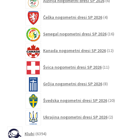
Alžirija nogometni dresi SP 2026
6
izdelkov
4
Češka nogometni dresi SP 2026
4
izdelki
16
Senegal nogometni dresi SP 2026
16
izdelkov
12
Kanada nogometni dresi SP 2026
12
izdelkov
11
Švica nogometni dresi SP 2026
11
izdelkov
8
Grčija nogometni dresi SP 2026
8
izdelkov
20
Švedska nogometni dresi SP 2026
20
izdelkov
2
Ukrajina nogometni dresi SP 2026
2
izdelka
6394
Klubi
6394
izdelkov