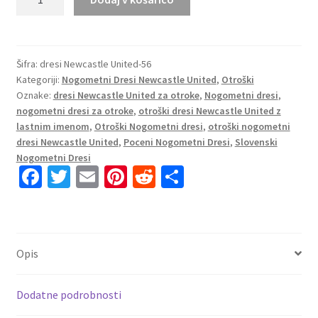
Otroški
nogometni
dresi
Newcastle
Šifra:
dresi Newcastle United-56
Kategoriji:
Nogometni Dresi Newcastle United
,
Otroški
United
Oznake:
dresi Newcastle United za otroke
,
Nogometni dresi
,
Vratar
nogometni dresi za otroke
,
otroški dresi Newcastle United z
2025-
lastnim imenom
,
Otroški Nogometni dresi
,
otroški nogometni
26
dresi Newcastle United
,
Poceni Nogometni Dresi
,
Slovenski
roza
Nogometni Dresi
količina
Fa
T
E
Pi
R
S
ce
wi
m
nt
e
h
b
tt
ai
er
d
ar
o
er
l
es
di
e
Opis
o
t
t
k
Dodatne podrobnosti