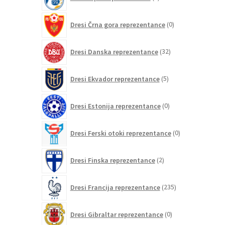
izdelkov
0
Dresi Črna gora reprezentance
0
izdelkov
32
Dresi Danska reprezentance
32
izdelkov
5
Dresi Ekvador reprezentance
5
izdelkov
0
Dresi Estonija reprezentance
0
izdelkov
0
Dresi Ferski otoki reprezentance
0
izdelkov
2
Dresi Finska reprezentance
2
izdelka
235
Dresi Francija reprezentance
235
izdelkov
0
Dresi Gibraltar reprezentance
0
izdelkov