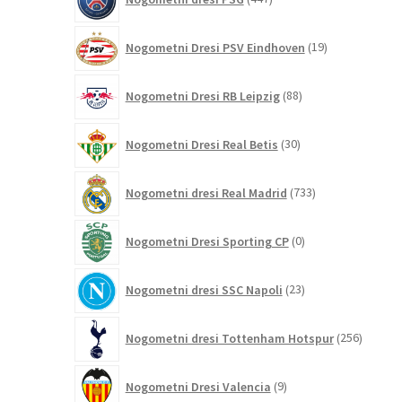
izdelkov
19
Nogometni Dresi PSV Eindhoven
19
izdelkov
88
Nogometni Dresi RB Leipzig
88
izdelkov
30
Nogometni Dresi Real Betis
30
izdelkov
733
Nogometni dresi Real Madrid
733
izdelkov
0
Nogometni Dresi Sporting CP
0
izdelkov
23
Nogometni dresi SSC Napoli
23
izdelkov
256
Nogometni dresi Tottenham Hotspur
256
izdelko
9
Nogometni Dresi Valencia
9
izdelkov