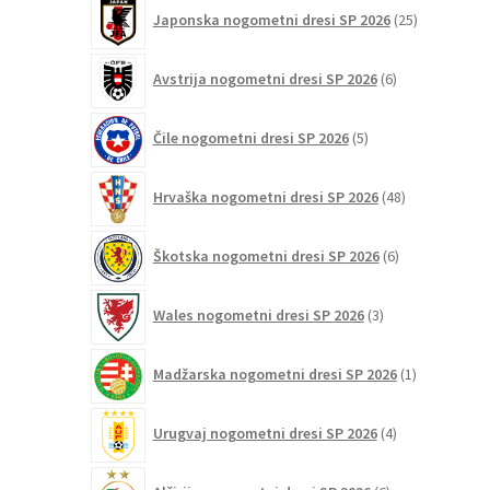
25
Japonska nogometni dresi SP 2026
25
izdelkov
6
Avstrija nogometni dresi SP 2026
6
izdelkov
5
Čile nogometni dresi SP 2026
5
izdelkov
48
Hrvaška nogometni dresi SP 2026
48
izdelkov
6
Škotska nogometni dresi SP 2026
6
izdelkov
3
Wales nogometni dresi SP 2026
3
izdelki
1
Madžarska nogometni dresi SP 2026
1
izdelek
4
Urugvaj nogometni dresi SP 2026
4
izdelki
6