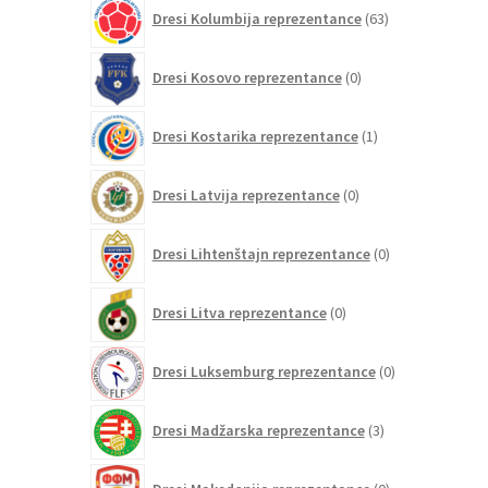
63
Dresi Kolumbija reprezentance
63
izdelkov
0
Dresi Kosovo reprezentance
0
izdelkov
1
Dresi Kostarika reprezentance
1
izdelek
0
Dresi Latvija reprezentance
0
izdelkov
0
Dresi Lihtenštajn reprezentance
0
izdelkov
0
Dresi Litva reprezentance
0
izdelkov
0
Dresi Luksemburg reprezentance
0
izdelkov
3
Dresi Madžarska reprezentance
3
izdelki
0