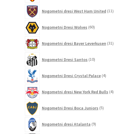
11
Nogometni dresi West Ham United
11
izdelkov
60
Nogometni Dresi Wolves
60
izdelkov
31
Nogometni dresi Bayer Leverkusen
31
izdelkov
10
Nogometni Dresi Santos
10
izdelkov
4
Nogometni Dresi Crystal Palace
4
izdelki
4
Nogometni dresi New York Red Bulls
4
izdelki
5
Nogometni Dresi Boca Juniors
5
izdelkov
9
Nogometni dresi Atalanta
9
izdelkov