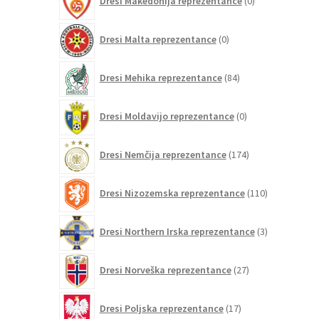
Dresi Makedonija reprezentance
0
izdelkov
0
Dresi Malta reprezentance
0
izdelkov
84
Dresi Mehika reprezentance
84
izdelkov
0
Dresi Moldavijo reprezentance
0
izdelkov
174
Dresi Nemčija reprezentance
174
izdelkov
110
Dresi Nizozemska reprezentance
110
izdelkov
3
Dresi Northern Irska reprezentance
3
izdelki
27
Dresi Norveška reprezentance
27
izdelkov
17
Dresi Poljska reprezentance
17
izdelkov