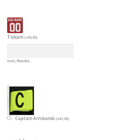
Tiskom
(
+
€
5.95
)
Imei / Številka
Captain Armbands
(
+
€
2.95
)