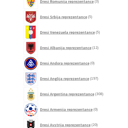
Dresi Romunija reprezentance
3
izdelki
5
Dresi Srbija reprezentance
5
izdelkov
5
Dresi Venezuela reprezentance
5
izdelkov
12
Dresi Albanija reprezentance
12
izdelkov
0
Dresi Andora reprezentance
0
izdelkov
197
Dresi Anglija reprezentance
197
izdelkov
308
Dresi Argentina reprezentance
308
izdelkov
0
Dresi Armenija reprezentance
0
izdelkov
20
Dresi Avstrija reprezentance
20
izdelkov