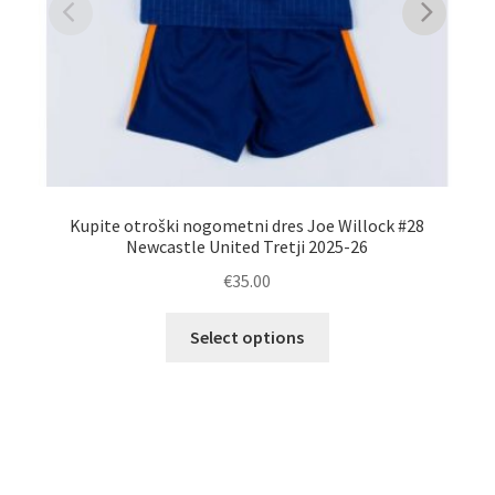
Kupite otroški nogometni dres Joe Willock #28
Ot
Newcastle United Tretji 2025-26
€
35.00
Ta
Select options
izdelek
ima
več
različic.
Možnosti
lahko