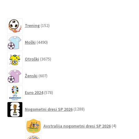
izberete
na
152
strani
Trening
152
izdelkov
izdelka
4490
Moški
4490
izdelkov
3675
Otroški
3675
izdelkov
607
Ženski
607
izdelkov
578
Euro 2024
578
izdelkov
1288
Nogometni dresi SP 2026
1288
izdelkov
4
Avstralija nogometni dresi SP 2026
4
izdelki
6