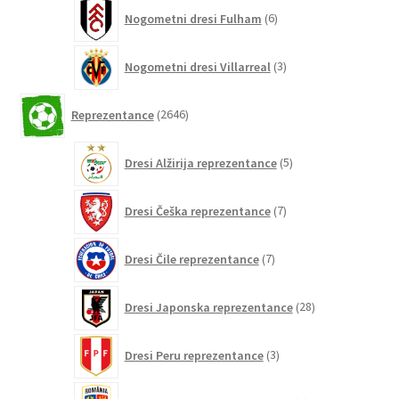
6
Nogometni dresi Fulham
6
izdelkov
3
Nogometni dresi Villarreal
3
izdelki
2646
Reprezentance
2646
izdelkov
5
Dresi Alžirija reprezentance
5
izdelkov
7
Dresi Češka reprezentance
7
izdelkov
7
Dresi Čile reprezentance
7
izdelkov
28
Dresi Japonska reprezentance
28
izdelkov
3
Dresi Peru reprezentance
3
izdelki
3