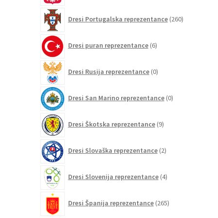
260
Dresi Portugalska reprezentance
260
izdelkov
6
Dresi puran reprezentance
6
izdelkov
0
Dresi Rusija reprezentance
0
izdelkov
0
Dresi San Marino reprezentance
0
izdelkov
9
Dresi Škotska reprezentance
9
izdelkov
2
Dresi Slovaška reprezentance
2
izdelka
4
Dresi Slovenija reprezentance
4
izdelki
265
Dresi Španija reprezentance
265
izdelkov