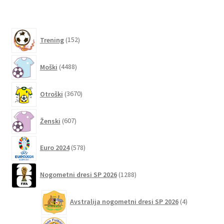
152
Trening
152
izdelkov
4488
Moški
4488
izdelkov
3670
Otroški
3670
izdelkov
607
Ženski
607
izdelkov
578
Euro 2024
578
izdelkov
1288
Nogometni dresi SP 2026
1288
izdelkov
4
Avstralija nogometni dresi SP 2026
4
izdelki
6