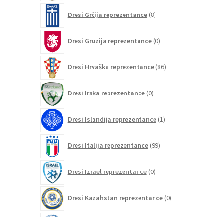
8
Dresi Grčija reprezentance
8
izdelkov
0
Dresi Gruzija reprezentance
0
izdelkov
86
Dresi Hrvaška reprezentance
86
izdelkov
0
Dresi Irska reprezentance
0
izdelkov
1
Dresi Islandija reprezentance
1
izdelek
99
Dresi Italija reprezentance
99
izdelkov
0
Dresi Izrael reprezentance
0
izdelkov
0
Dresi Kazahstan reprezentance
0
izdelkov