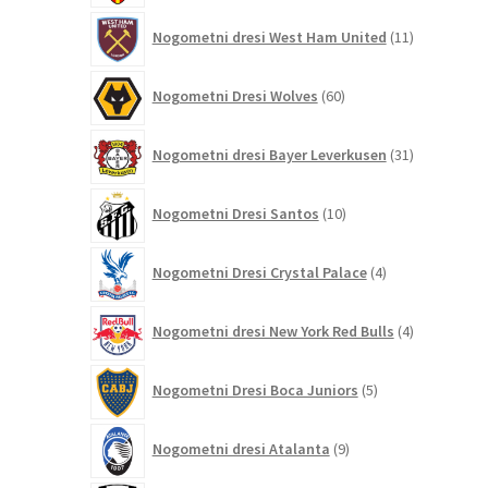
11
Nogometni dresi West Ham United
11
izdelkov
60
Nogometni Dresi Wolves
60
izdelkov
31
Nogometni dresi Bayer Leverkusen
31
izdelkov
10
Nogometni Dresi Santos
10
izdelkov
4
Nogometni Dresi Crystal Palace
4
izdelki
4
Nogometni dresi New York Red Bulls
4
izdelki
5
Nogometni Dresi Boca Juniors
5
izdelkov
9
Nogometni dresi Atalanta
9
izdelkov