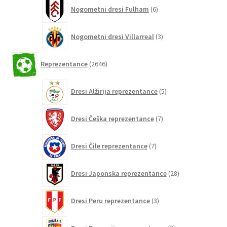
6
Nogometni dresi Fulham
6
izdelkov
3
Nogometni dresi Villarreal
3
izdelki
2646
Reprezentance
2646
izdelkov
5
Dresi Alžirija reprezentance
5
izdelkov
7
Dresi Češka reprezentance
7
izdelkov
7
Dresi Čile reprezentance
7
izdelkov
28
Dresi Japonska reprezentance
28
izdelkov
3
Dresi Peru reprezentance
3
izdelki
3