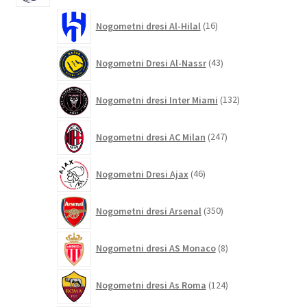
16
Nogometni dresi Al-Hilal
16
izdelkov
43
Nogometni Dresi Al-Nassr
43
izdelkov
132
Nogometni dresi Inter Miami
132
izdelkov
247
Nogometni dresi AC Milan
247
izdelkov
46
Nogometni Dresi Ajax
46
izdelkov
350
Nogometni dresi Arsenal
350
izdelkov
8
Nogometni dresi AS Monaco
8
izdelkov
124
Nogometni dresi As Roma
124
izdelkov