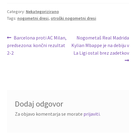
b
tt
ai
er
d
ar
o
er
l
es
di
e
Category:
Nekategorizirano
Tags:
nogometni dresi
,
otroški nogometni dresi
o
t
t
k
Navigacija
Previous
Next
Barcelona proti AC Milan,
Nogometaš Real Madrida
post:
post:
predsezona: končni rezultat
Kylian Mbappe je na debiju v
prispevka
2-2
La Ligi ostal brez zadetkov
Dodaj odgovor
Za objavo komentarja se morate
prijaviti
.