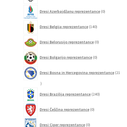
0
Dresi Azerbajdžanu reprezentance
0
izdelkov
140
Dresi Belgija reprezentance
140
izdelkov
0
Dresi Belorusijo reprezentance
0
izdelkov
0
Dresi Bolgarijo reprezentance
0
izdelkov
Dresi Bosna in Hercegovina reprezentance
21
21
izdelkov
240
Dresi Brazilija reprezentance
240
izdelkov
0
Dresi Češčina reprezentance
0
izdelkov
0
Dresi Ciper reprezentance
0