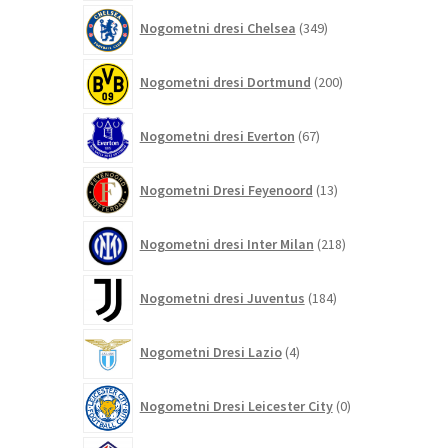
349
Nogometni dresi Chelsea
349
izdelkov
200
Nogometni dresi Dortmund
200
izdelkov
67
Nogometni dresi Everton
67
izdelkov
13
Nogometni Dresi Feyenoord
13
izdelkov
218
Nogometni dresi Inter Milan
218
izdelkov
184
Nogometni dresi Juventus
184
izdelkov
4
Nogometni Dresi Lazio
4
izdelki
0
Nogometni Dresi Leicester City
0
izdelkov
4