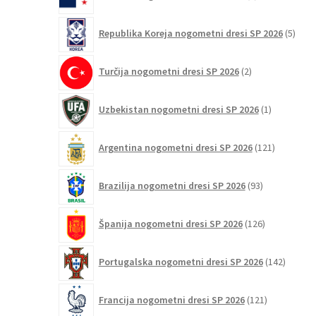
izdelki
5
Republika Koreja nogometni dresi SP 2026
5
izdel
2
Turčija nogometni dresi SP 2026
2
izdelka
1
Uzbekistan nogometni dresi SP 2026
1
izdelek
121
Argentina nogometni dresi SP 2026
121
izdelkov
93
Brazilija nogometni dresi SP 2026
93
izdelkov
126
Španija nogometni dresi SP 2026
126
izdelkov
142
Portugalska nogometni dresi SP 2026
142
izdelko
121
Francija nogometni dresi SP 2026
121
izdelkov