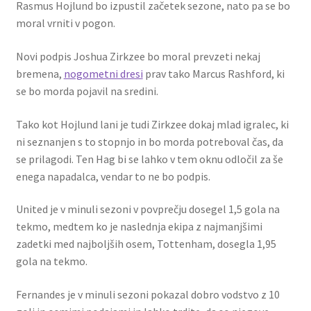
Rasmus Hojlund bo izpustil začetek sezone, nato pa se bo
moral vrniti v pogon.
Novi podpis Joshua Zirkzee bo moral prevzeti nekaj
bremena,
nogometni dresi
prav tako Marcus Rashford, ki
se bo morda pojavil na sredini.
Tako kot Hojlund lani je tudi Zirkzee dokaj mlad igralec, ki
ni seznanjen s to stopnjo in bo morda potreboval čas, da
se prilagodi. Ten Hag bi se lahko v tem oknu odločil za še
enega napadalca, vendar to ne bo podpis.
United je v minuli sezoni v povprečju dosegel 1,5 gola na
tekmo, medtem ko je naslednja ekipa z najmanjšimi
zadetki med najboljših osem, Tottenham, dosegla 1,95
gola na tekmo.
Fernandes je v minuli sezoni pokazal dobro vodstvo z 10