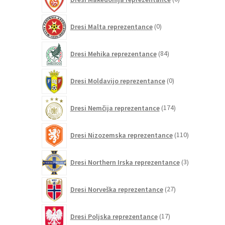
izdelkov
0
Dresi Malta reprezentance
0
izdelkov
84
Dresi Mehika reprezentance
84
izdelkov
0
Dresi Moldavijo reprezentance
0
izdelkov
174
Dresi Nemčija reprezentance
174
izdelkov
110
Dresi Nizozemska reprezentance
110
izdelkov
3
Dresi Northern Irska reprezentance
3
izdelki
27
Dresi Norveška reprezentance
27
izdelkov
17
Dresi Poljska reprezentance
17
izdelkov