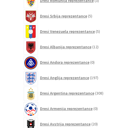
Dresi Romunija reprezentance
3
izdelki
5
Dresi Srbija reprezentance
5
izdelkov
5
Dresi Venezuela reprezentance
5
izdelkov
12
Dresi Albanija reprezentance
12
izdelkov
0
Dresi Andora reprezentance
0
izdelkov
197
Dresi Anglija reprezentance
197
izdelkov
308
Dresi Argentina reprezentance
308
izdelkov
0
Dresi Armenija reprezentance
0
izdelkov
20
Dresi Avstrija reprezentance
20
izdelkov