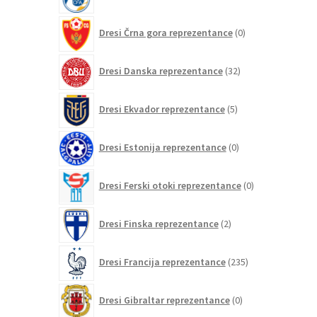
izdelkov
0
Dresi Črna gora reprezentance
0
izdelkov
32
Dresi Danska reprezentance
32
izdelkov
5
Dresi Ekvador reprezentance
5
izdelkov
0
Dresi Estonija reprezentance
0
izdelkov
0
Dresi Ferski otoki reprezentance
0
izdelkov
2
Dresi Finska reprezentance
2
izdelka
235
Dresi Francija reprezentance
235
izdelkov
0
Dresi Gibraltar reprezentance
0
izdelkov