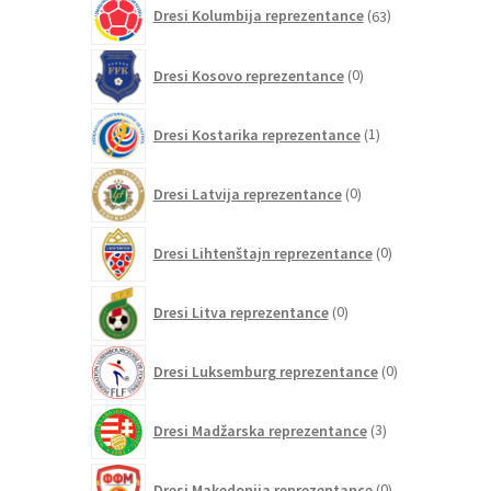
63
Dresi Kolumbija reprezentance
63
izdelkov
0
Dresi Kosovo reprezentance
0
izdelkov
1
Dresi Kostarika reprezentance
1
izdelek
0
Dresi Latvija reprezentance
0
izdelkov
0
Dresi Lihtenštajn reprezentance
0
izdelkov
0
Dresi Litva reprezentance
0
izdelkov
0
Dresi Luksemburg reprezentance
0
izdelkov
3
Dresi Madžarska reprezentance
3
izdelki
0
Dresi Makedonija reprezentance
0