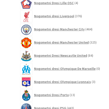
Nogometni Dresi Lille OSC
4
izdelki
376
Nogometni dresi Liverpool
376
izdelkov
464
Nogometni dresi Manchester City
464
izdelkov
325
Nogometni dresi Manchester United
325
izdelkov
84
Nogometni Dresi Newcastle United
84
izdelkov
0
Nogometni dresi Olympique De Marseille
0
izdelk
3
Nogometni dresi Olympique Lyonnais
3
izdelki
13
Nogometni Dresi Porto
13
izdelkov
443
Nogometni dresi PSG
443