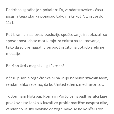
Podobna zgodba je s pokalom FA, vendar stavnice v času
pisanja tega članka ponujajo tako nizke kot 7/1 in vse do
11/1.
Kot branilci naslova si zaslužijo spoštovanje in pokazali so
sposobnost, da se motivirajo za enkratna tekmovanja,
tako da so premagali Liverpool in City na poti do srebrne
medalje.
Bo Man Utd zmagal v Ligi Evropa?
V času pisanja tega članka ni na voljo nobenih stavnih kvot,
vendar lahko rečemo, da bo United eden izmed favoritov.
Tottenham Hotspur, Roma in Porto ter izpadli igralci Lige
prvakov bi se lahko izkazali za problematične nasprotnike,
vendar bo veliko odvisno od tega, kako se bo končal žreb.