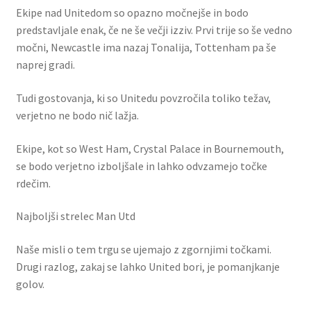
Ekipe nad Unitedom so opazno močnejše in bodo
predstavljale enak, če ne še večji izziv. Prvi trije so še vedno
močni, Newcastle ima nazaj Tonalija, Tottenham pa še
naprej gradi.
Tudi gostovanja, ki so Unitedu povzročila toliko težav,
verjetno ne bodo nič lažja.
Ekipe, kot so West Ham, Crystal Palace in Bournemouth,
se bodo verjetno izboljšale in lahko odvzamejo točke
rdečim.
Najboljši strelec Man Utd
Naše misli o tem trgu se ujemajo z zgornjimi točkami.
Drugi razlog, zakaj se lahko United bori, je pomanjkanje
golov.