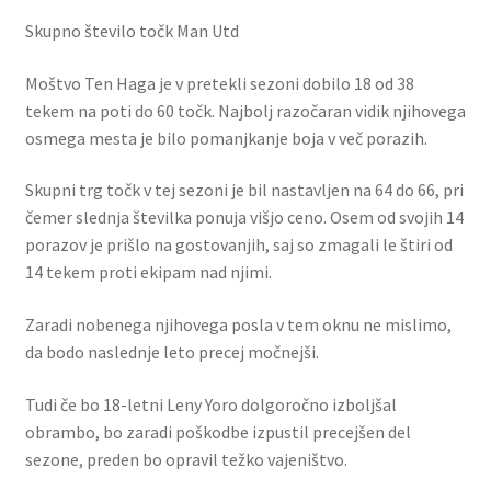
Skupno število točk Man Utd
Moštvo Ten Haga je v pretekli sezoni dobilo 18 od 38
tekem na poti do 60 točk. Najbolj razočaran vidik njihovega
osmega mesta je bilo pomanjkanje boja v več porazih.
Skupni trg točk v tej sezoni je bil nastavljen na 64 do 66, pri
čemer slednja številka ponuja višjo ceno. Osem od svojih 14
porazov je prišlo na gostovanjih, saj so zmagali le štiri od
14 tekem proti ekipam nad njimi.
Zaradi nobenega njihovega posla v tem oknu ne mislimo,
da bodo naslednje leto precej močnejši.
Tudi če bo 18-letni Leny Yoro dolgoročno izboljšal
obrambo, bo zaradi poškodbe izpustil precejšen del
sezone, preden bo opravil težko vajeništvo.