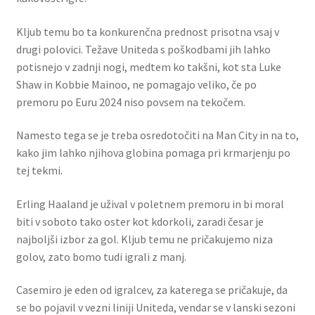
Kljub temu bo ta konkurenčna prednost prisotna vsaj v
drugi polovici. Težave Uniteda s poškodbami jih lahko
potisnejo v zadnji nogi, medtem ko takšni, kot sta Luke
Shaw in Kobbie Mainoo, ne pomagajo veliko, če po
premoru po Euru 2024 niso povsem na tekočem.
Namesto tega se je treba osredotočiti na Man City in na to,
kako jim lahko njihova globina pomaga pri krmarjenju po
tej tekmi.
Erling Haaland je užival v poletnem premoru in bi moral
biti v soboto tako oster kot kdorkoli, zaradi česar je
najboljši izbor za gol. Kljub temu ne pričakujemo niza
golov, zato bomo tudi igrali z manj.
Casemiro je eden od igralcev, za katerega se pričakuje, da
se bo pojavil v vezni liniji Uniteda, vendar se v lanski sezoni