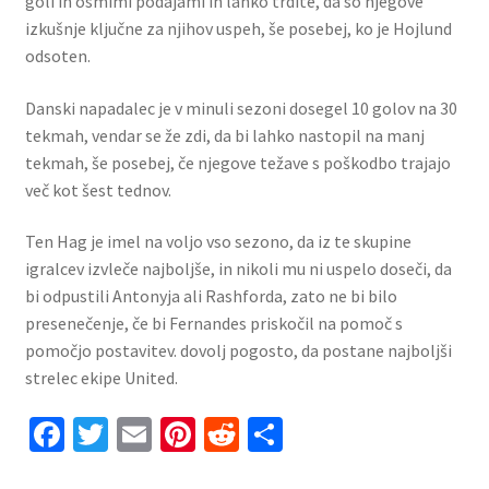
goli in osmimi podajami in lahko trdite, da so njegove
izkušnje ključne za njihov uspeh, še posebej, ko je Hojlund
odsoten.
Danski napadalec je v minuli sezoni dosegel 10 golov na 30
tekmah, vendar se že zdi, da bi lahko nastopil na manj
tekmah, še posebej, če njegove težave s poškodbo trajajo
več kot šest tednov.
Ten Hag je imel na voljo vso sezono, da iz te skupine
igralcev izvleče najboljše, in nikoli mu ni uspelo doseči, da
bi odpustili Antonyja ali Rashforda, zato ne bi bilo
presenečenje, če bi Fernandes priskočil na pomoč s
pomočjo postavitev. dovolj pogosto, da postane najboljši
strelec ekipe United.
Fa
T
E
Pi
R
S
ce
wi
m
nt
e
h