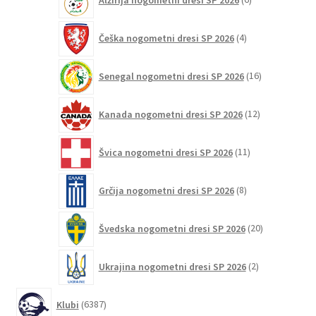
izdelkov
4
Češka nogometni dresi SP 2026
4
izdelki
16
Senegal nogometni dresi SP 2026
16
izdelkov
12
Kanada nogometni dresi SP 2026
12
izdelkov
11
Švica nogometni dresi SP 2026
11
izdelkov
8
Grčija nogometni dresi SP 2026
8
izdelkov
20
Švedska nogometni dresi SP 2026
20
izdelkov
2
Ukrajina nogometni dresi SP 2026
2
izdelka
6387
Klubi
6387
izdelkov