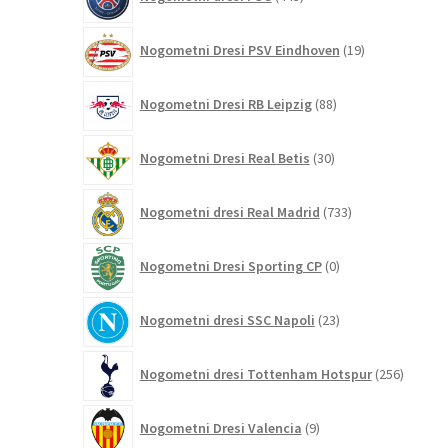
izdelkov
19
Nogometni Dresi PSV Eindhoven
19
izdelkov
88
Nogometni Dresi RB Leipzig
88
izdelkov
30
Nogometni Dresi Real Betis
30
izdelkov
733
Nogometni dresi Real Madrid
733
izdelkov
0
Nogometni Dresi Sporting CP
0
izdelkov
23
Nogometni dresi SSC Napoli
23
izdelkov
256
Nogometni dresi Tottenham Hotspur
256
izdelko
9
Nogometni Dresi Valencia
9
izdelkov