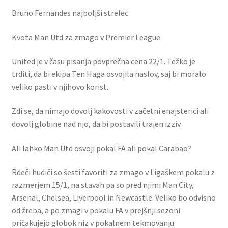
Bruno Fernandes najboljši strelec
Kvota Man Utd za zmago v Premier League
United je v času pisanja povprečna cena 22/1. Težko je
trditi, da bi ekipa Ten Haga osvojila naslov, saj bi moralo
veliko pasti v njihovo korist.
Zdi se, da nimajo dovolj kakovosti v začetni enajsterici ali
dovolj globine nad njo, da bi postavili trajen izziv.
Ali lahko Man Utd osvoji pokal FA ali pokal Carabao?
Rdeči hudiči so šesti favoriti za zmago v Ligaškem pokalu z
razmerjem 15/1, na stavah pa so pred njimi Man City,
Arsenal, Chelsea, Liverpool in Newcastle. Veliko bo odvisno
od žreba, a po zmagi v pokalu FA v prejšnji sezoni
pričakujejo globok niz v pokalnem tekmovanju.