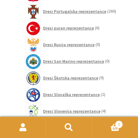
260
Dresi Portugalska reprezentance
260
izdelkov
6
Dresi puran reprezentance
6
izdelkov
0
Dresi Rusija reprezentance
0
izdelkov
0
Dresi San Marino reprezentance
0
izdelkov
9
Dresi Škotska reprezentance
9
izdelkov
2
Dresi Slovaška reprezentance
2
izdelka
4
Dresi Slovenija reprezentance
4
izdelki
265
0
Dresi Španija reprezentance
265
izdelkov
Išči:
Iskanje