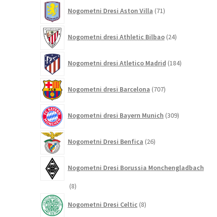
71
Nogometni Dresi Aston Villa
71
izdelkov
24
Nogometni dresi Athletic Bilbao
24
izdelkov
184
Nogometni dresi Atletico Madrid
184
izdelkov
707
Nogometni dresi Barcelona
707
izdelkov
309
Nogometni dresi Bayern Munich
309
izdelkov
26
Nogometni Dresi Benfica
26
izdelkov
Nogometni Dresi Borussia Monchengladbach
8
8
izdelkov
8
Nogometni Dresi Celtic
8
izdelkov