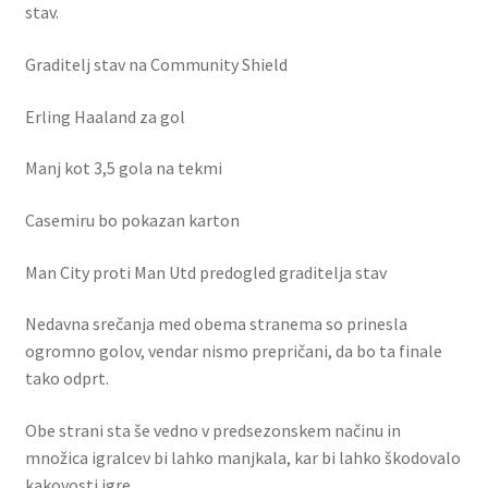
stav.
Graditelj stav na Community Shield
Erling Haaland za gol
Manj kot 3,5 gola na tekmi
Casemiru bo pokazan karton
Man City proti Man Utd predogled graditelja stav
Nedavna srečanja med obema stranema so prinesla
ogromno golov, vendar nismo prepričani, da bo ta finale
tako odprt.
Obe strani sta še vedno v predsezonskem načinu in
množica igralcev bi lahko manjkala, kar bi lahko škodovalo
kakovosti igre.