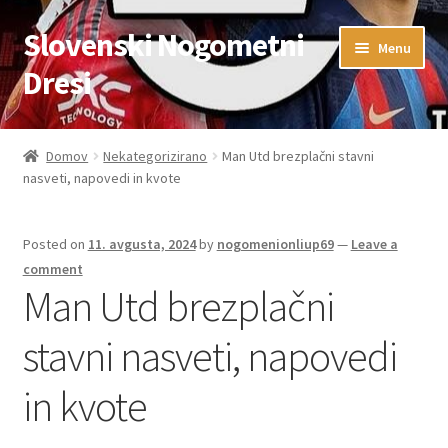
Slovenski Nogometni
Skip
Skip
Menu
to
to
Dresi
navigation
content
Domov
Domov
Nekategorizirano
Man Utd brezplačni stavni
nasveti, napovedi in kvote
Blog
FAQs
Posted on
11. avgusta, 2024
by
nogomenionliup69
—
Leave a
comment
Kontaktiraj nas
Man Utd brezplačni
stavni nasveti, napovedi
Košarica
in kvote
Moj račun
Trgovina