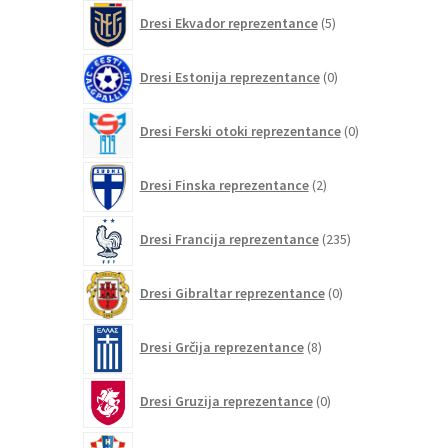
5
Dresi Ekvador reprezentance
5
izdelkov
0
Dresi Estonija reprezentance
0
izdelkov
0
Dresi Ferski otoki reprezentance
0
izdelkov
2
Dresi Finska reprezentance
2
izdelka
235
Dresi Francija reprezentance
235
izdelkov
0
Dresi Gibraltar reprezentance
0
izdelkov
8
Dresi Grčija reprezentance
8
izdelkov
0
Dresi Gruzija reprezentance
0
izdelkov
86