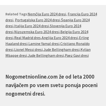
Related Tags
:
Nemčija Euro 2024 dresi
,
Francija Euro 2024
dresi
,
Portugalska Euro 2024 dresi
,
Španija Euro 2024
dresi
,
Italija Euro 2024 dresi
,
Slovenija Euro 2024
dresi
,
Nizozemska Euro 2024 dresi
,
Belgija Euro 2024
dresi
,
Real Madrid dres
,
Anglija Euro 2024 dresi
,
Erling
Haaland dresi
,
Lamine Yamal dresi
,
Cristiano Ronaldo
dresi
,
Lionel Messi dresi
,
Jude Bellingham dresi
,
Kylian
Mbappe dresi
,
Jude Bellingham dresi
,
Paez Gavi dresi
Nogometnionline.com že od leta 2000
navijačem po vsem svetu ponuja poceni
nogometni dresi.