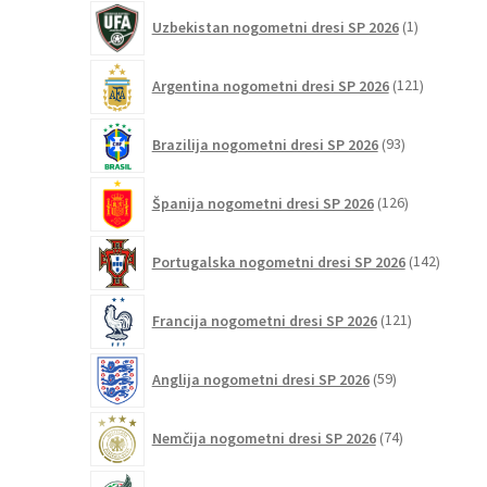
1
Uzbekistan nogometni dresi SP 2026
1
izdelek
121
Argentina nogometni dresi SP 2026
121
izdelkov
93
Brazilija nogometni dresi SP 2026
93
izdelkov
126
Španija nogometni dresi SP 2026
126
izdelkov
142
Portugalska nogometni dresi SP 2026
142
izdelko
121
Francija nogometni dresi SP 2026
121
izdelkov
59
Anglija nogometni dresi SP 2026
59
izdelkov
74
Nemčija nogometni dresi SP 2026
74
izdelkov
35