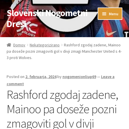
Slovenski Nogometni
Skip
Skip
Menu
to
to
Dresi
navigation
content
Domov
Domov
Nekategorizirano
Rashford zgodaj zadene, Mainoo
pa doseže pozni zmagoviti gol v divji zmagi Manchester United s 4-
Blog
3 proti Wolves.
FAQs
Posted on
2. februarja, 2024
by
nogomenionliup69
—
Leave a
Kontaktiraj nas
comment
Rashford zgodaj zadene,
Košarica
Mainoo pa doseže pozni
Moj račun
zmagoviti gol v divji
Trgovina