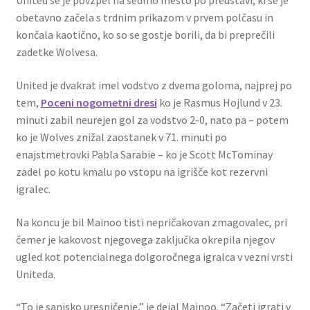
United se je povzpel na sedmo mesto po predstavi, ki se je
obetavno začela s trdnim prikazom v prvem polčasu in
končala kaotično, ko so se gostje borili, da bi preprečili
zadetke Wolvesa.
United je dvakrat imel vodstvo z dvema goloma, najprej po
tem,
Poceni nogometni dresi
ko je Rasmus Hojlund v 23.
minuti zabil neurejen gol za vodstvo 2-0, nato pa – potem
ko je Wolves znižal zaostanek v 71. minuti po
enajstmetrovki Pabla Sarabie – ko je Scott McTominay
zadel po kotu kmalu po vstopu na igrišče kot rezervni
igralec.
Na koncu je bil Mainoo tisti nepričakovan zmagovalec, pri
čemer je kakovost njegovega zaključka okrepila njegov
ugled kot potencialnega dolgoročnega igralca v vezni vrsti
Uniteda.
“To je sanjsko uresničenje,” je dejal Mainoo. “Začeti igrati v