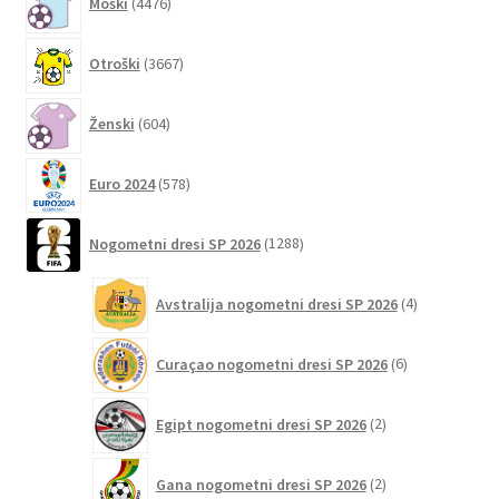
Moški
4476
izdelkov
3667
Otroški
3667
izdelkov
604
Ženski
604
izdelki
578
Euro 2024
578
izdelkov
1288
Nogometni dresi SP 2026
1288
izdelkov
4
Avstralija nogometni dresi SP 2026
4
izdelki
6
Curaçao nogometni dresi SP 2026
6
izdelkov
2
Egipt nogometni dresi SP 2026
2
izdelka
2
Gana nogometni dresi SP 2026
2
izdelka