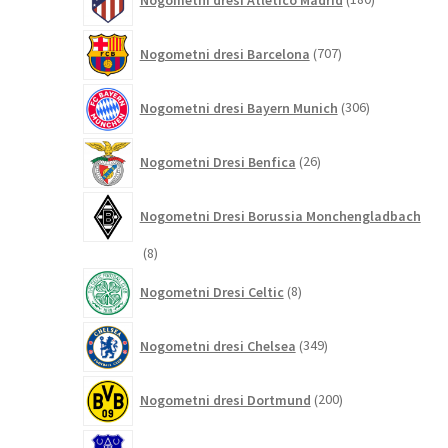
izdelkov
707
Nogometni dresi Barcelona
707
izdelkov
306
Nogometni dresi Bayern Munich
306
izdelkov
26
Nogometni Dresi Benfica
26
izdelkov
Nogometni Dresi Borussia Monchengladbach
8
8
izdelkov
8
Nogometni Dresi Celtic
8
izdelkov
349
Nogometni dresi Chelsea
349
izdelkov
200
Nogometni dresi Dortmund
200
izdelkov
67