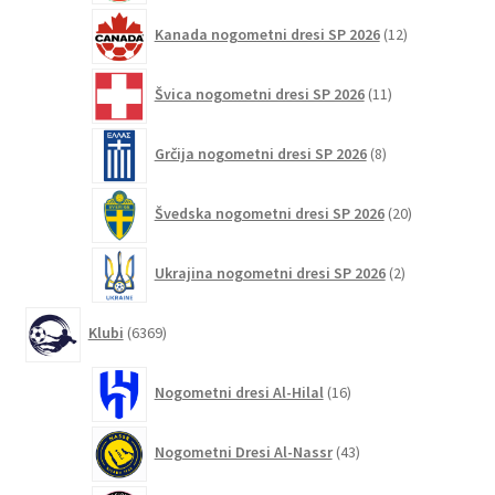
12
Kanada nogometni dresi SP 2026
12
izdelkov
11
Švica nogometni dresi SP 2026
11
izdelkov
8
Grčija nogometni dresi SP 2026
8
izdelkov
20
Švedska nogometni dresi SP 2026
20
izdelkov
2
Ukrajina nogometni dresi SP 2026
2
izdelka
6369
Klubi
6369
izdelkov
16
Nogometni dresi Al-Hilal
16
izdelkov
43
Nogometni Dresi Al-Nassr
43
izdelkov