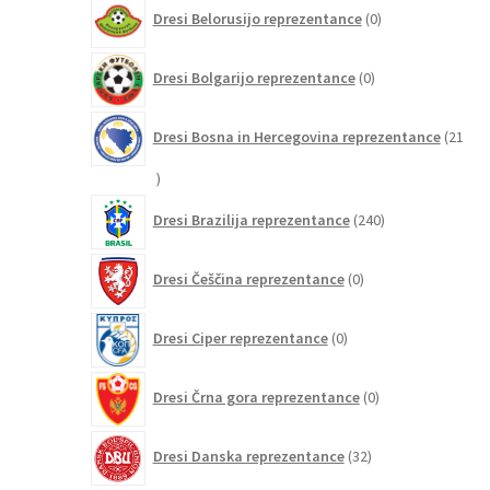
0
Dresi Belorusijo reprezentance
0
izdelkov
0
Dresi Bolgarijo reprezentance
0
izdelkov
Dresi Bosna in Hercegovina reprezentance
21
21
izdelkov
240
Dresi Brazilija reprezentance
240
izdelkov
0
Dresi Češčina reprezentance
0
izdelkov
0
Dresi Ciper reprezentance
0
izdelkov
0
Dresi Črna gora reprezentance
0
izdelkov
32
Dresi Danska reprezentance
32
izdelkov