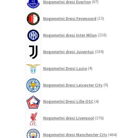
Nogometni dresi Everton
67
izdelkov
13
Nogometni Dresi Feyenoord
13
izdelkov
218
Nogometni dresi Inter Milan
218
izdelkov
184
Nogometni dresi Juventus
184
izdelkov
4
Nogometni Dresi Lazio
4
izdelki
0
Nogometni Dresi Leicester City
0
izdelkov
4
Nogometni Dresi Lille OSC
4
izdelki
376
Nogometni dresi Liverpool
376
izdelkov
464
Nogometni dresi Manchester City
464
izdelkov