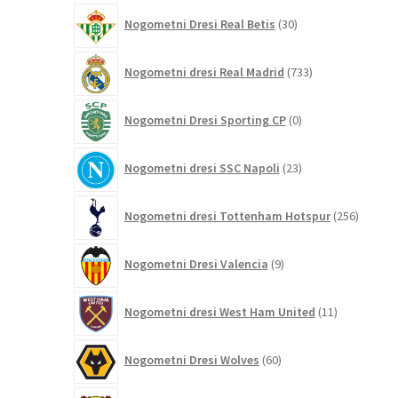
30
Nogometni Dresi Real Betis
30
izdelkov
733
Nogometni dresi Real Madrid
733
izdelkov
0
Nogometni Dresi Sporting CP
0
izdelkov
23
Nogometni dresi SSC Napoli
23
izdelkov
256
Nogometni dresi Tottenham Hotspur
256
izdelko
9
Nogometni Dresi Valencia
9
izdelkov
11
Nogometni dresi West Ham United
11
izdelkov
60
Nogometni Dresi Wolves
60
izdelkov
31