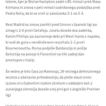
tekme, kjer je Wolverhampton zadel v 85. minuti prek Maxa
Kilmana in znova v peti minuti sodnikovega podaljška prek
Pedra Neta, da bi se vrnil iz zaostanka 3-1 na 3-3.
Real Madrid se znova zavihti pred Girono v španski ligi po
zmagi s 2-0 proti Getafeju. Joselu doseže dva zadetka,
Kalvin Phillips pa zaznamuje debi pri West Hamu s napako,
ki vodi do gola v neodločenem rezultatu 1-1 proti
Bournemouthu. Roma podpiše Baldanzija in pošlje
Belottija na posojo k Fiorentini na tihi zadnji dan
prestopov v Italiji.
Še vedno je bilo časa za Mainooja, 18-letnega defenzivnega
vezista z obetavno prihodnostjo, da pleše skozi vrsto
izzivov in s čudovitim nizkim strelom v oddaljeni kot z
zunanjega območja doseže svoj prvi gol v angleški Premier
ligi.