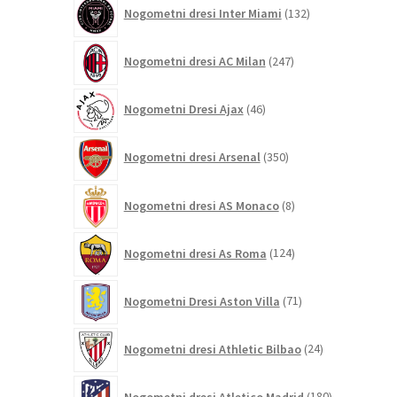
132
Nogometni dresi Inter Miami
132
izdelkov
247
Nogometni dresi AC Milan
247
izdelkov
46
Nogometni Dresi Ajax
46
izdelkov
350
Nogometni dresi Arsenal
350
izdelkov
8
Nogometni dresi AS Monaco
8
izdelkov
124
Nogometni dresi As Roma
124
izdelkov
71
Nogometni Dresi Aston Villa
71
izdelkov
24
Nogometni dresi Athletic Bilbao
24
izdelkov
180
Nogometni dresi Atletico Madrid
180