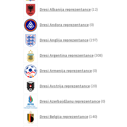
12
Dresi Albanija reprezentance
12
izdelkov
0
Dresi Andora reprezentance
0
izdelkov
197
Dresi Anglija reprezentance
197
izdelkov
308
Dresi Argentina reprezentance
308
izdelkov
0
Dresi Armenija reprezentance
0
izdelkov
20
Dresi Avstrija reprezentance
20
izdelkov
0
Dresi Azerbajdžanu reprezentance
0
izdelkov
140
Dresi Belgija reprezentance
140
izdelkov