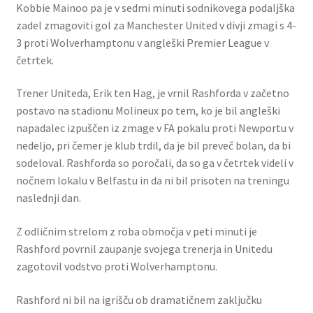
Kobbie Mainoo pa je v sedmi minuti sodnikovega podaljška
zadel zmagoviti gol za Manchester United v divji zmagi s 4-
3 proti Wolverhamptonu v angleški Premier League v
četrtek.
Trener Uniteda, Erik ten Hag, je vrnil Rashforda v začetno
postavo na stadionu Molineux po tem, ko je bil angleški
napadalec izpuščen iz zmage v FA pokalu proti Newportu v
nedeljo, pri čemer je klub trdil, da je bil preveč bolan, da bi
sodeloval. Rashforda so poročali, da so ga v četrtek videli v
nočnem lokalu v Belfastu in da ni bil prisoten na treningu
naslednji dan.
Z odličnim strelom z roba območja v peti minuti je
Rashford povrnil zaupanje svojega trenerja in Unitedu
zagotovil vodstvo proti Wolverhamptonu.
Rashford ni bil na igrišču ob dramatičnem zaključku