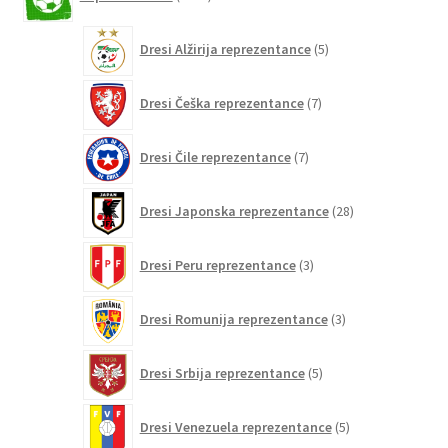
izdelkov
5
Dresi Alžirija reprezentance
5
izdelkov
7
Dresi Češka reprezentance
7
izdelkov
7
Dresi Čile reprezentance
7
izdelkov
28
Dresi Japonska reprezentance
28
izdelkov
3
Dresi Peru reprezentance
3
izdelki
3
Dresi Romunija reprezentance
3
izdelki
5
Dresi Srbija reprezentance
5
izdelkov
5
Dresi Venezuela reprezentance
5
izdelkov