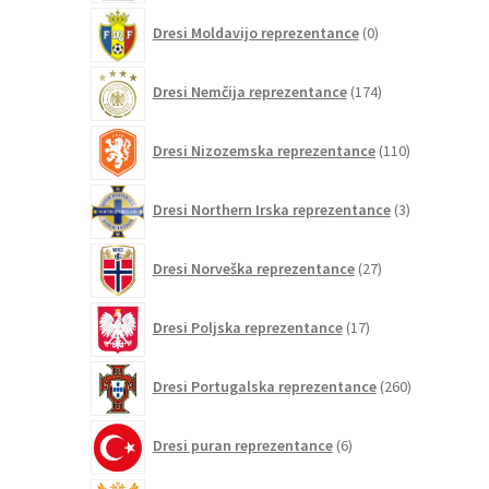
0
Dresi Moldavijo reprezentance
0
izdelkov
174
Dresi Nemčija reprezentance
174
izdelkov
110
Dresi Nizozemska reprezentance
110
izdelkov
3
Dresi Northern Irska reprezentance
3
izdelki
27
Dresi Norveška reprezentance
27
izdelkov
17
Dresi Poljska reprezentance
17
izdelkov
260
Dresi Portugalska reprezentance
260
izdelkov
6
Dresi puran reprezentance
6
izdelkov