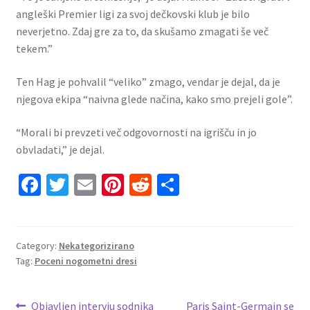
angleški Premier ligi za svoj dečkovski klub je bilo
neverjetno. Zdaj gre za to, da skušamo zmagati še več
tekem.”
Ten Hag je pohvalil “veliko” zmago, vendar je dejal, da je
njegova ekipa “naivna glede načina, kako smo prejeli gole”.
“Morali bi prevzeti več odgovornosti na igrišču in jo
obvladati,” je dejal.
Fa
T
E
Pi
R
S
ce
wi
m
nt
e
h
b
tt
ai
er
d
ar
o
er
l
es
di
e
Category:
Nekategorizirano
Tag:
Poceni nogometni dresi
o
t
t
k
Navigacija
Previous
Next
Objavljen intervju sodnika
Paris Saint-Germain se