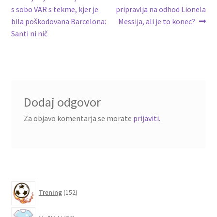
post:
post:
s sobo VAR s tekme, kjer je
pripravlja na odhod Lionela
prispevka
bila poškodovana Barcelona:
Messija, ali je to konec?
Santi ni nič
Dodaj odgovor
Za objavo komentarja se morate
prijaviti
.
152
Trening
152
izdelkov
4476