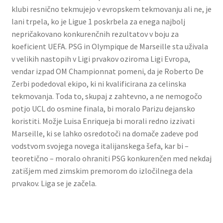
klubi resnično tekmujejo v evropskem tekmovanju ali ne, je
lani trpela, ko je Ligue 1 poskrbela za enega najbolj
nepričakovano konkurenčnih rezultatov v boju za
koeficient UEFA. PSG in Olympique de Marseille sta uživala
v velikih nastopih v Ligi prvakov oziroma Ligi Evropa,
vendar izpad OM Championnat pomeni, da je Roberto De
Zerbi podedoval ekipo, ki ni kvalificirana za celinska
tekmovanja. Toda to, skupaj z zahtevno, a ne nemogočo
potjo UCL do osmine finala, bi moralo Parizu dejansko
koristiti. Možje Luisa Enriqueja bi morali redno izzivati ​​
Marseille, ki se lahko osredotoči na domače zadeve pod
vodstvom svojega novega italijanskega šefa, kar bi –
teoretično – moralo ohraniti PSG konkurenčen med nekdaj
zatišjem med zimskim premorom do izločilnega dela
prvakov. Liga se je začela.