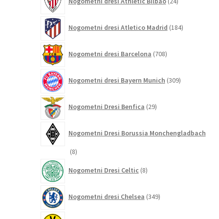
Nogometni dresi Athletic Bilbao
24
izdelkov
184
Nogometni dresi Atletico Madrid
184
izdelkov
708
Nogometni dresi Barcelona
708
izdelkov
309
Nogometni dresi Bayern Munich
309
izdelkov
29
Nogometni Dresi Benfica
29
izdelkov
Nogometni Dresi Borussia Monchengladbach
8
8
izdelkov
8
Nogometni Dresi Celtic
8
izdelkov
349
Nogometni dresi Chelsea
349
izdelkov
200