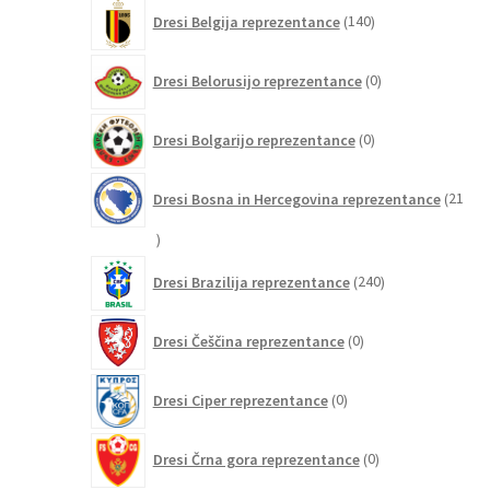
140
Dresi Belgija reprezentance
140
izdelkov
0
Dresi Belorusijo reprezentance
0
izdelkov
0
Dresi Bolgarijo reprezentance
0
izdelkov
Dresi Bosna in Hercegovina reprezentance
21
21
izdelkov
240
Dresi Brazilija reprezentance
240
izdelkov
0
Dresi Češčina reprezentance
0
izdelkov
0
Dresi Ciper reprezentance
0
izdelkov
0
Dresi Črna gora reprezentance
0
izdelkov