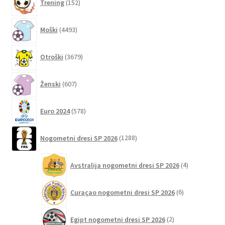
Trening
152
izdelkov
4493
Moški
4493
izdelkov
3679
Otroški
3679
izdelkov
607
Ženski
607
izdelkov
578
Euro 2024
578
izdelkov
1288
Nogometni dresi SP 2026
1288
izdelkov
4
Avstralija nogometni dresi SP 2026
4
izdelki
6
Curaçao nogometni dresi SP 2026
6
izdelkov
2
Egipt nogometni dresi SP 2026
2
izdelka