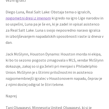
Vezni igralci
Diego Luna, Real Salt Lake: Obstaja tema o igralcih,
nogometni dresi z imenom
ki gredo na igro Lige narodov in
so uspešni, Luna pa je še en, ki je zadel in vpisal asistenco
za Real Salt Lake. Luna s svojo neposredno naravo igralca
in izboljševanjem napadalskih sposobnosti raste iz dneva v
dan.
Jack McGlynn, Houston Dynamo: Houston morda ni ekipa,
ki bo to sezono pogosto zmagovala v MLS, vendar McGlynn
dokazuje, zakaj so si ga želeli pri menjavi s Philadelphio
Union. McGlynn je s štirimi priložnostmi in asistenco
najpomembnejši igralec v Houstonovem napadu, čeprav je
z njimi doslej odigral le štiri tekme.
Naprej
Tani Oluwaseyi, Minnesota United: Oluwaseyi, ki si je