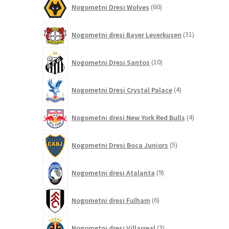
60
Nogometni Dresi Wolves
60
izdelkov
31
Nogometni dresi Bayer Leverkusen
31
izdelkov
10
Nogometni Dresi Santos
10
izdelkov
4
Nogometni Dresi Crystal Palace
4
izdelki
4
Nogometni dresi New York Red Bulls
4
izdelki
5
Nogometni Dresi Boca Juniors
5
izdelkov
9
Nogometni dresi Atalanta
9
izdelkov
6
Nogometni dresi Fulham
6
izdelkov
3
Nogometni dresi Villarreal
3