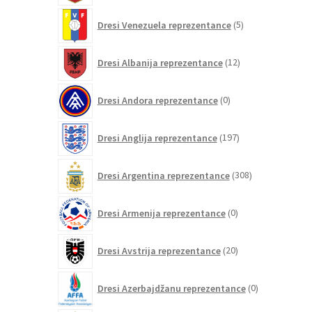
5
Dresi Venezuela reprezentance
5
izdelkov
12
Dresi Albanija reprezentance
12
izdelkov
0
Dresi Andora reprezentance
0
izdelkov
197
Dresi Anglija reprezentance
197
izdelkov
308
Dresi Argentina reprezentance
308
izdelkov
0
Dresi Armenija reprezentance
0
izdelkov
20
Dresi Avstrija reprezentance
20
izdelkov
0
Dresi Azerbajdžanu reprezentance
0
izdelkov