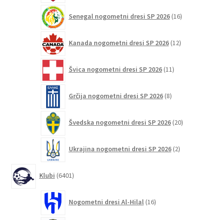
16
Senegal nogometni dresi SP 2026
16
izdelkov
12
Kanada nogometni dresi SP 2026
12
izdelkov
11
Švica nogometni dresi SP 2026
11
izdelkov
8
Grčija nogometni dresi SP 2026
8
izdelkov
20
Švedska nogometni dresi SP 2026
20
izdelkov
2
Ukrajina nogometni dresi SP 2026
2
izdelka
6401
Klubi
6401
izdelek
16
Nogometni dresi Al-Hilal
16
izdelkov