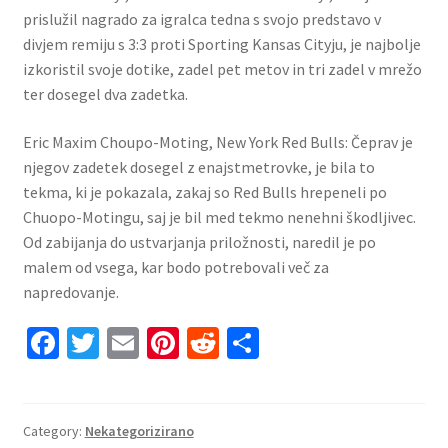
prislužil nagrado za igralca tedna s svojo predstavo v
divjem remiju s 3:3 proti Sporting Kansas Cityju, je najbolje
izkoristil svoje dotike, zadel pet metov in tri zadel v mrežo
ter dosegel dva zadetka.
Eric Maxim Choupo-Moting, New York Red Bulls: Čeprav je
njegov zadetek dosegel z enajstmetrovke, je bila to
tekma, ki je pokazala, zakaj so Red Bulls hrepeneli po
Chuopo-Motingu, saj je bil med tekmo nenehni škodljivec.
Od zabijanja do ustvarjanja priložnosti, naredil je po
malem od vsega, kar bodo potrebovali več za
napredovanje.
Fa
T
E
Pi
R
S
ce
wi
m
nt
e
h
b
tt
ai
er
d
ar
o
er
l
es
di
e
Category:
Nekategorizirano