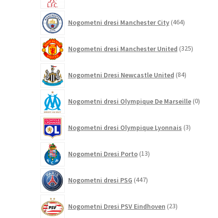
izdelkov
464
Nogometni dresi Manchester City
464
izdelkov
325
Nogometni dresi Manchester United
325
izdelkov
84
Nogometni Dresi Newcastle United
84
izdelkov
0
Nogometni dresi Olympique De Marseille
0
izdelk
3
Nogometni dresi Olympique Lyonnais
3
izdelki
13
Nogometni Dresi Porto
13
izdelkov
447
Nogometni dresi PSG
447
izdelkov
23
Nogometni Dresi PSV Eindhoven
23
izdelkov