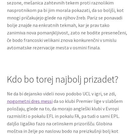
sezone, mešanica zahtevnih tekem proti raznolikim
nasprotnikom pa bi jim morala pokazati, da so boljši, kot
mnogi pričakujejo glede na njihov žreb. Pariz se ponavadi
bolje znajde na enkratnih tekmah, kar je prav tako
zanimiva nova pomanjkljivost, zato ne bodite presenečeni,
če bodo francoski velikani znova konkurenčni v smislu
avtomatske rezervacije mesta v osmini finala.
Kdo bo torej najbolj prizadet?
Ne da bi dejansko videli novo podobo UCL v igri, se zdi,
nogometni dres messi
da so klubi Premier lige v slabšem
položaju, glede na to, da morajo angleški klubi v Evropi
razmisliti o pokalu EFL in pokalu FA, pa tudi o sami EPL.
daljšo ligaško fazo na celinskem prizorišču. Globina
moštva in želje po naslovu bodo na preizkušnji bolj kot