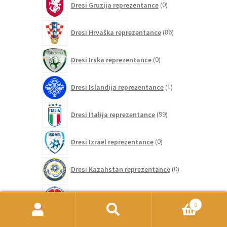
Dresi Gruzija reprezentance
0
izdelkov
86
Dresi Hrvaška reprezentance
86
izdelkov
0
Dresi Irska reprezentance
0
izdelkov
1
Dresi Islandija reprezentance
1
izdelek
99
Dresi Italija reprezentance
99
izdelkov
0
Dresi Izrael reprezentance
0
izdelkov
0
Dresi Kazahstan reprezentance
0
izdelkov
63
Dresi Kolumbija reprezentance
63
izdelkov
0
Išči:
Iskanje
0
Dresi Kosovo reprezentance
0