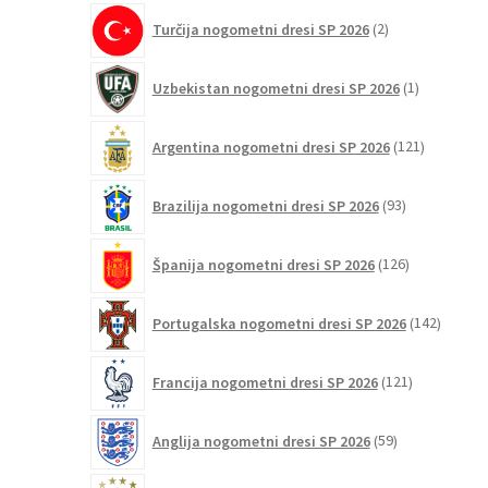
2
Turčija nogometni dresi SP 2026
2
izdelka
1
Uzbekistan nogometni dresi SP 2026
1
izdelek
121
Argentina nogometni dresi SP 2026
121
izdelkov
93
Brazilija nogometni dresi SP 2026
93
izdelkov
126
Španija nogometni dresi SP 2026
126
izdelkov
142
Portugalska nogometni dresi SP 2026
142
izdelko
121
Francija nogometni dresi SP 2026
121
izdelkov
59
Anglija nogometni dresi SP 2026
59
izdelkov
74