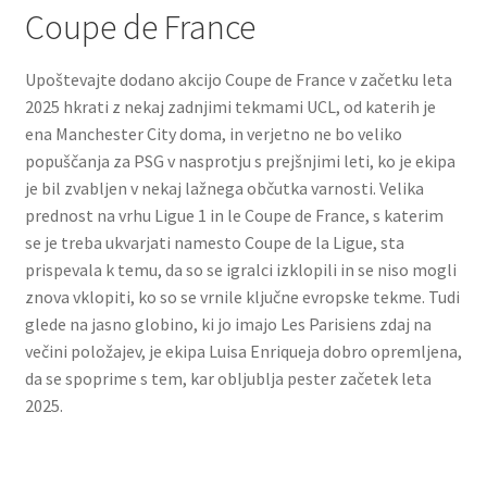
Coupe de France
Upoštevajte dodano akcijo Coupe de France v začetku leta
2025 hkrati z nekaj zadnjimi tekmami UCL, od katerih je
ena Manchester City doma, in verjetno ne bo veliko
popuščanja za PSG v nasprotju s prejšnjimi leti, ko je ekipa
je bil zvabljen v nekaj lažnega občutka varnosti. Velika
prednost na vrhu Ligue 1 in le Coupe de France, s katerim
se je treba ukvarjati namesto Coupe de la Ligue, sta
prispevala k temu, da so se igralci izklopili in se niso mogli
znova vklopiti, ko so se vrnile ključne evropske tekme. Tudi
glede na jasno globino, ki jo imajo Les Parisiens zdaj na
večini položajev, je ekipa Luisa Enriqueja dobro opremljena,
da se spoprime s tem, kar obljublja pester začetek leta
2025.