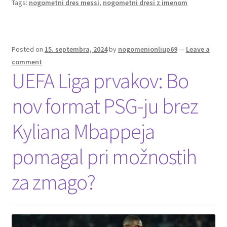
Tags:
nogometni dres messi
,
nogometni dresi z imenom
o
t
t
k
Posted on
15. septembra, 2024
by
nogomenionliup69
—
Leave a
comment
UEFA Liga prvakov: Bo
nov format PSG-ju brez
Kyliana Mbappeja
pomagal pri možnostih
za zmago?