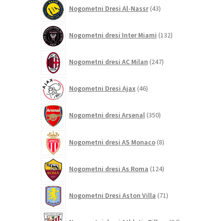
43
Nogometni Dresi Al-Nassr
43
izdelkov
132
Nogometni dresi Inter Miami
132
izdelkov
247
Nogometni dresi AC Milan
247
izdelkov
46
Nogometni Dresi Ajax
46
izdelkov
350
Nogometni dresi Arsenal
350
izdelkov
8
Nogometni dresi AS Monaco
8
izdelkov
124
Nogometni dresi As Roma
124
izdelkov
71
Nogometni Dresi Aston Villa
71
izdelkov
24