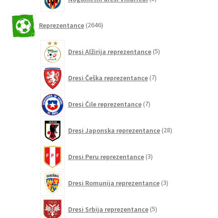
izdelki
2646
Reprezentance
2646
izdelkov
5
Dresi Alžirija reprezentance
5
izdelkov
7
Dresi Češka reprezentance
7
izdelkov
7
Dresi Čile reprezentance
7
izdelkov
28
Dresi Japonska reprezentance
28
izdelkov
3
Dresi Peru reprezentance
3
izdelki
3
Dresi Romunija reprezentance
3
izdelki
5
Dresi Srbija reprezentance
5
izdelkov