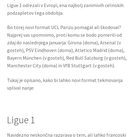
Ligue 1 odrezali v Evropi, ena najbolj zanimivih celinskih
podzapletov tega obdobja.
Bo torej novi format UCL Parizu pomagal ali škodoval?
Najprej vas spomnimo, proti komu se bodo pomerili od
zdaj do naslednjega januarja: Girona (doma), Arsenal (v
gosteh), PSV Eindhoven (doma), Atletico Madrid (doma),
Bayern München (v gosteh), Red Bull Salzburg (v gosteh),
Manchester City (doma) in VfB Stuttgart (v gosteh).
Tukaj je opisano, kako bi lahko novi format tekmovanja
vplival nanje:
Ligue 1
Navidezno neskončna razprava o tem, ali lahko francoski