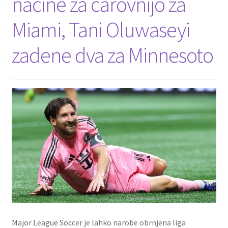
načine za čarovnijo za
Miami, Tani Oluwaseyi
Zaključek nakupa
zadene dva za Minnesoto
Major League Soccer je lahko narobe obrnjena liga