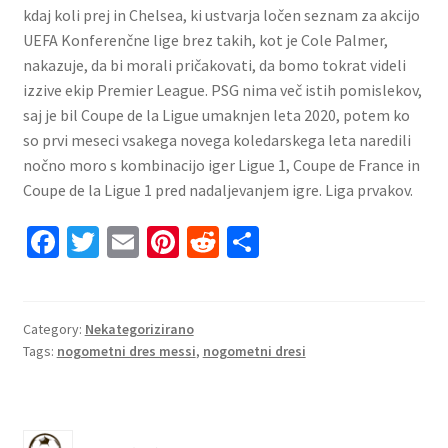
kdaj koli prej in Chelsea, ki ustvarja ločen seznam za akcijo
UEFA Konferenčne lige brez takih, kot je Cole Palmer,
nakazuje, da bi morali pričakovati, da bomo tokrat videli
izzive ekip Premier League. PSG nima več istih pomislekov,
saj je bil Coupe de la Ligue umaknjen leta 2020, potem ko
so prvi meseci vsakega novega koledarskega leta naredili
nočno moro s kombinacijo iger Ligue 1, Coupe de France in
Coupe de la Ligue 1 pred nadaljevanjem igre. Liga prvakov.
Fa
T
E
Pi
R
S
ce
wi
m
nt
e
h
b
tt
ai
er
d
ar
o
er
l
es
di
e
Category:
Nekategorizirano
Tags:
nogometni dres messi
,
nogometni dresi
o
t
t
k
152