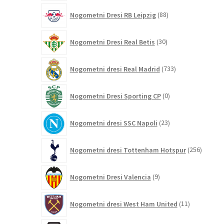
88
Nogometni Dresi RB Leipzig
88
izdelkov
30
Nogometni Dresi Real Betis
30
izdelkov
733
Nogometni dresi Real Madrid
733
izdelkov
0
Nogometni Dresi Sporting CP
0
izdelkov
23
Nogometni dresi SSC Napoli
23
izdelkov
256
Nogometni dresi Tottenham Hotspur
256
izdelko
9
Nogometni Dresi Valencia
9
izdelkov
11
Nogometni dresi West Ham United
11
izdelkov