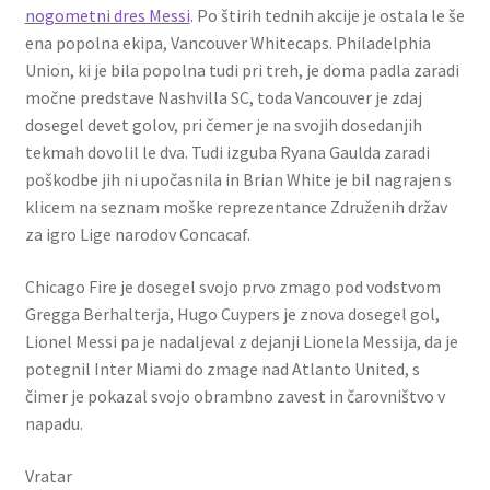
nogometni dres Messi
. Po štirih tednih akcije je ostala le še
ena popolna ekipa, Vancouver Whitecaps. Philadelphia
Union, ki je bila popolna tudi pri treh, je doma padla zaradi
močne predstave Nashvilla SC, toda Vancouver je zdaj
dosegel devet golov, pri čemer je na svojih dosedanjih
tekmah dovolil le dva. Tudi izguba Ryana Gaulda zaradi
poškodbe jih ni upočasnila in Brian White je bil nagrajen s
klicem na seznam moške reprezentance Združenih držav
za igro Lige narodov Concacaf.
Chicago Fire je dosegel svojo prvo zmago pod vodstvom
Gregga Berhalterja, Hugo Cuypers je znova dosegel gol,
Lionel Messi pa je nadaljeval z dejanji Lionela Messija, da je
potegnil Inter Miami do zmage nad Atlanto United, s
čimer je pokazal svojo obrambno zavest in čarovništvo v
napadu.
Vratar