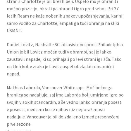
stran s Charlotte je bil brezhiben. Uspelo mu je ohraniti
močno pozicijo, hkrati pa ohraniti igro pred seboj. Pri 37
letih Ream ne kaže nobenih znakov upočasnjevanja, kar ni
samo vodilo za Charlotte, ampak ga tudi ohranja na sliki
USMNT.
Daniel Lovitz, Nashville SC: ob asistenci proti Philadelphia
Union je bil Lovitz močan tudi v obrambi, saj je lahko
zaustavil napade, ki so prihajali po levi strani igrišča. Tako
na tleh kot v zraku je Lovitz uspel obvladati dinamični
napad.
Mathias Laborda, Vancouver Whitecaps: Moč bočnega
branilca se nadaljuje, saj ima Laborda bolj umirjeno igro po
svojih visokih standardih, a še vedno lahko ohranja posest
v posesti, medtem ko se njihov niz neporaženosti
nadaljuje. Vancouver je bil do zdaj eno izmed presenečenj
prve sezone.