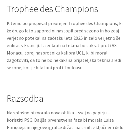
Trophee des Champions
K temu bo prispeval preurejen Trophee des Champions, ki
že drugo leto zapored ni nastopil pred sezono in bo zdaj
verjetno potekal na začetku leta 2025 in zelo verjetno še
enkrat v Franciji. Ta enkratna tekma bo tokrat proti AS
Monacu, torej nasprotniku kalibra UCL, ki bi moral
zagotoviti, da to ne bo nekakšna prijateljska tekma sredi
sezone, kot je bila lani proti Toulousu.
Razsodba
Na splošno bi morala nova oblika – vsaj na papirju –
koristiti PSG. Daljša prvenstvena faza bi morala Luisa
Enriqueja in njegove igralce držati na trnih v ključnem delu