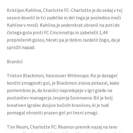
Kristijan Kahlina, Charlotte FC: Charlotte je do sedaj v tej
sezoni dovolil le tri zadetke in del tega je posledica moči
Kahline v mreži. Kahlina je sedemkrat ubranil na poti do
čistega gola proti FC Cincinnatiju in zabeležil 1,44
preprečenih golov, hkrati pa je dobro razdelil žogo, da je
sprožil napad.
Branilci
Triston Blackmon, Vancouver Whitecaps: Ko je dosegel
končni zmagoviti gol, je Blackmon znova pokazal, kako
pomembno je, da branilci napredujejo v igri glede na
postavitev managerja Jesperja Sorensena. Bil je bolj
kreativen igralec dvojice bočnih branilcev, ki je tudi
pomagal ohraniti prazen gol pri tesni zmagi.
Tim Ream, Charlotte FC: Reamov premik nazaj na levo