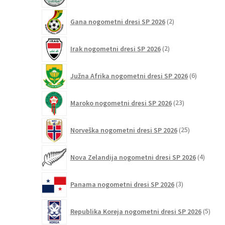
2
Gana nogometni dresi SP 2026
2
izdelka
2
Irak nogometni dresi SP 2026
2
izdelka
6
Južna Afrika nogometni dresi SP 2026
6
izdelkov
23
Maroko nogometni dresi SP 2026
23
izdelkov
25
Norveška nogometni dresi SP 2026
25
izdelkov
4
Nova Zelandija nogometni dresi SP 2026
4
izdelki
3
Panama nogometni dresi SP 2026
3
izdelki
5
Republika Koreja nogometni dresi SP 2026
5
izdel