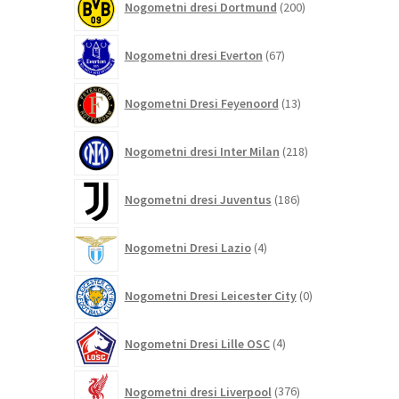
Nogometni dresi Dortmund
200
izdelkov
67
Nogometni dresi Everton
67
izdelkov
13
Nogometni Dresi Feyenoord
13
izdelkov
218
Nogometni dresi Inter Milan
218
izdelkov
186
Nogometni dresi Juventus
186
izdelkov
4
Nogometni Dresi Lazio
4
izdelki
0
Nogometni Dresi Leicester City
0
izdelkov
4
Nogometni Dresi Lille OSC
4
izdelki
376
Nogometni dresi Liverpool
376