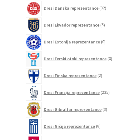
32
Dresi Danska reprezentance
32
izdelkov
5
Dresi Ekvador reprezentance
5
izdelkov
0
Dresi Estonija reprezentance
0
izdelkov
0
Dresi Ferski otoki reprezentance
0
izdelkov
2
Dresi Finska reprezentance
2
izdelka
235
Dresi Francija reprezentance
235
izdelkov
0
Dresi Gibraltar reprezentance
0
izdelkov
8
Dresi Grčija reprezentance
8
izdelkov
0