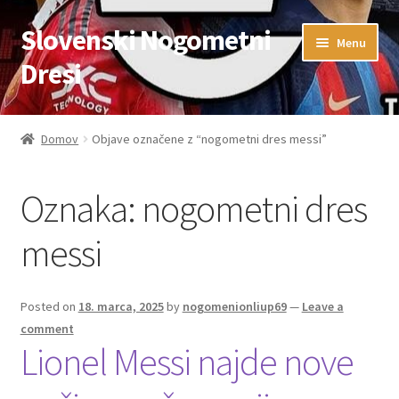
Slovenski Nogometni
Skip
Skip
Menu
to
to
Dresi
navigation
content
Domov
Domov
Objave označene z “nogometni dres messi”
Blog
Oznaka:
nogometni dres
FAQs
messi
Kontaktiraj nas
Košarica
Posted on
18. marca, 2025
by
nogomenionliup69
—
Leave a
comment
Lionel Messi najde nove
Moj račun
Trgovina