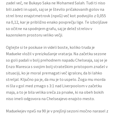
zadel več, ne Bukayo Saka ne Mohamed Salah. Tudi ti niso
bili zadeti in upali, saj se je število pričakovanih golov na
strel brez enajstmetrovk (npxG) več kot podvojilo z 0,055
na 0,12, kar je približno enako povprečju lige. Te izboljšave
so očitne na spodnjem grafu, saj je delež strelov v
kazenskem prostoru veliko večji.
Oglejte si te poskuse in videli boste, koliko truda je
Madueke vložil v preizkušanje vratarja. Na začetku sezone
so goli padali v bolj prehodnem napadu Chelseaja, saj se je
Enzo Maresca s svojim bolj strateškim pristopom znašel v
situaciji, ko je moral premagati več igralcev, da bi lahko
streljal. Ključno pa je, da mu je to uspelo. Žoga mu morda
ni šla v gol med zmago s 3:1 nad Liverpoolom v začetku
maja, a to je bila velika sreča za prvake, ki na obeh bokih
niso imeli odgovora na Chelseajevo enajsto mesto.
Maduekejev npxG na 90 je v prejšnji sezoni močno narasel z