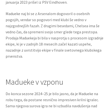
januarja 2023 prišel iz PSV Eindhoven.
Madueke naj bi se z Arsenalom dogovoril o osebnih
pogojih, vendar so pogovori med klubi še vedno v
najzgodnejših fazah. Z drugimi besedami, Chelsea ima še
vedno čas, da spremeni svojo smer glede tega prestopa.
Prodaja Maduekeja bi bila v nasprotju s procesom izgradnje
ekipe, ki je v zadnjih 18 mesecih začel kazati uspehe,
nazadnje z uvrstitvijo ekipe v finale svetovnega klubskega
prvenstva.
Madueke v vzponu
Do konca sezone 2024–25 je bilo jasno, da je Madueke na
robu tega, da postane resnično impresiven krilni igralec.
Sama njegova surova igra ne bi vzbudila navdušenja nad