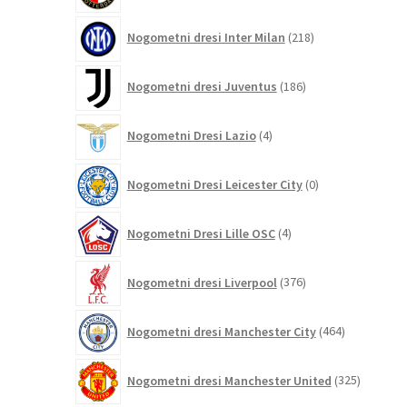
218
Nogometni dresi Inter Milan
218
izdelkov
186
Nogometni dresi Juventus
186
izdelkov
4
Nogometni Dresi Lazio
4
izdelki
0
Nogometni Dresi Leicester City
0
izdelkov
4
Nogometni Dresi Lille OSC
4
izdelki
376
Nogometni dresi Liverpool
376
izdelkov
464
Nogometni dresi Manchester City
464
izdelkov
325
Nogometni dresi Manchester United
325
izdelkov