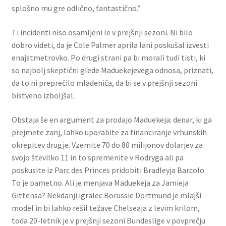
splošno mu gre odlično, fantastično.”
Ti incidenti niso osamljeni le v prejšnji sezoni. Ni bilo
dobro videti, da je Cole Palmer aprila lani poskušal izvesti
enajstmetrovko. Po drugi strani pa bi morali tudi tisti, ki
so najbolj skeptični glede Maduekejevega odnosa, priznati,
da to ni preprečilo mladeniča, da bi se v prejšnji sezoni
bistveno izboljšal.
Obstaja še en argument za prodajo Maduekeja: denar, ki ga
prejmete zanj, lahko uporabite za financiranje vrhunskih
okrepitev drugje. Vzemite 70 do 80 milijonov dolarjev za
svojo številko 11 in to spremenite v Rodryga ali pa
poskusite iz Parc des Princes pridobiti Bradleyja Barcolo.
To je pametno. Ali je menjava Maduekeja za Jamieja
Gittensa? Nekdanji igralec Borussie Dortmund je mlajši
model in bi lahko rešil težave Chelseaja z levim krilom,
toda 20-letnik je v prejšnji sezoni Bundeslige v povprečju