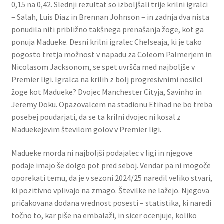
0,15 na 0,42. Slednji rezultat so izboljšali trije krilni igralci
– Salah, Luis Diaz in Brennan Johnson – in zadnja dva nista
ponudila niti približno takšnega prenašanja žoge, kot ga
ponuja Madueke. Desni krilni igralec Chelseaja, ki je tako
pogosto tretja možnost v napadu za Coleom Palmerjem in
Nicolasom Jacksonom, se spet uvršča med najboljše v
Premier ligi. Igralca na krilih z bolj progresivnimi nosilci
žoge kot Madueke? Dvojec Manchester Cityja, Savinho in
Jeremy Doku. Opazovalcem na stadionu Etihad ne bo treba
posebej poudarjati, da se ta krilni dvojec ni kosal z
Maduekejevim številom golov v Premier ligi.
Madueke morda ni najboljši podajalec v ligi in njegove
podaje imajo še dolgo pot pred seboj. Vendar pa ni mogoče
oporekati temu, da je v sezoni 2024/25 naredil veliko stvari,
ki pozitivno vplivajo na zmago. Številke ne lažejo. Njegova
pričakovana dodana vrednost posesti – statistika, ki naredi
točno to, kar piše na embalaži, in sicer ocenjuje, koliko