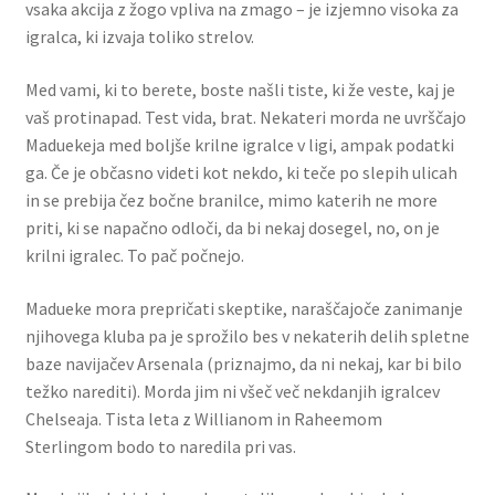
vsaka akcija z žogo vpliva na zmago – je izjemno visoka za
igralca, ki izvaja toliko strelov.
Med vami, ki to berete, boste našli tiste, ki že veste, kaj je
vaš protinapad. Test vida, brat. Nekateri morda ne uvrščajo
Maduekeja med boljše krilne igralce v ligi, ampak podatki
ga. Če je občasno videti kot nekdo, ki teče po slepih ulicah
in se prebija čez bočne branilce, mimo katerih ne more
priti, ki se napačno odloči, da bi nekaj dosegel, no, on je
krilni igralec. To pač počnejo.
Madueke mora prepričati skeptike, naraščajoče zanimanje
njihovega kluba pa je sprožilo bes v nekaterih delih spletne
baze navijačev Arsenala (priznajmo, da ni nekaj, kar bi bilo
težko narediti). Morda jim ni všeč več nekdanjih igralcev
Chelseaja. Tista leta z Willianom in Raheemom
Sterlingom bodo to naredila pri vas.