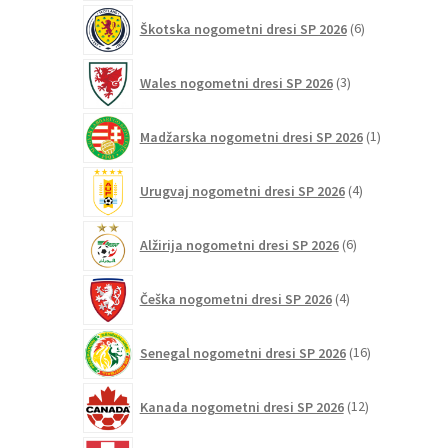
6
Škotska nogometni dresi SP 2026
6
izdelkov
3
Wales nogometni dresi SP 2026
3
izdelki
1
Madžarska nogometni dresi SP 2026
1
izdelek
4
Urugvaj nogometni dresi SP 2026
4
izdelki
6
Alžirija nogometni dresi SP 2026
6
izdelkov
4
Češka nogometni dresi SP 2026
4
izdelki
16
Senegal nogometni dresi SP 2026
16
izdelkov
12
Kanada nogometni dresi SP 2026
12
izdelkov
11