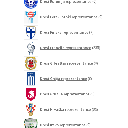
Dresi Estonija reprezentance
0
izdelkov
0
Dresi Ferski otoki reprezentance
0
izdelkov
2
Dresi Finska reprezentance
2
izdelka
235
Dresi Francija reprezentance
235
izdelkov
0
Dresi Gibraltar reprezentance
0
izdelkov
8
Dresi Grčija reprezentance
8
izdelkov
0
Dresi Gruzija reprezentance
0
izdelkov
86
Dresi Hrvaška reprezentance
86
izdelkov
0
Dresi Irska reprezentance
0
izdelkov