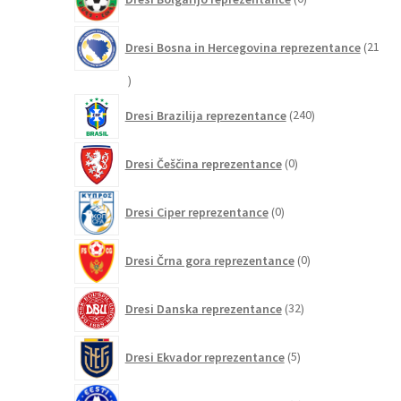
izdelkov
Dresi Bosna in Hercegovina reprezentance
21
21
izdelkov
240
Dresi Brazilija reprezentance
240
izdelkov
0
Dresi Češčina reprezentance
0
izdelkov
0
Dresi Ciper reprezentance
0
izdelkov
0
Dresi Črna gora reprezentance
0
izdelkov
32
Dresi Danska reprezentance
32
izdelkov
5
Dresi Ekvador reprezentance
5
izdelkov
0