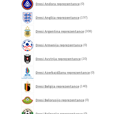
0
Dresi Andora reprezentance
0
izdelkov
197
Dresi Anglija reprezentance
197
izdelkov
308
Dresi Argentina reprezentance
308
izdelkov
0
Dresi Armenija reprezentance
0
izdelkov
20
Dresi Avstrija reprezentance
20
izdelkov
0
Dresi Azerbajdžanu reprezentance
0
izdelkov
140
Dresi Belgija reprezentance
140
izdelkov
0
Dresi Belorusijo reprezentance
0
izdelkov
0
Dresi Bolgarijo reprezentance
0