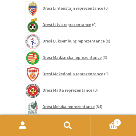
0
Dresi Lihtenštajn reprezentance
0
izdelkov
0
Dresi Litva reprezentance
0
izdelkov
0
Dresi Luksemburg reprezentance
0
izdelkov
3
Dresi Madžarska reprezentance
3
izdelki
0
Dresi Makedonija reprezentance
0
izdelkov
0
Dresi Malta reprezentance
0
izdelkov
84
Dresi Mehika reprezentance
84
izdelkov
0
0
Dresi Moldavijo reprezentance
0
izdelkov
Išči:
Iskanje
174