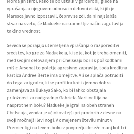
Morda jih skrbi, kako se bo ustalil v garderobi, glede na
vprašanja o njegovem odnosu in delovni etiki, ki jih je
Maresca javno izpostavil, čeprav se zdi, da ni najslabša
stvar na svetu, če Madueke na sramežljiv način zagotavlja
takšno vrednost.
Seveda se porajajo utemeljena vprašanja o razporeditvi
sredstev, ko gre za Maduekeja, ki se je, kot je treba omeniti,
med svojim delovanjem pri Chelseaju boril s poškodbami
mišic. Arsenal to poletje agresivno zapravlja, toda kreditna
kartica Andree Berte ima omejitve. Ali se splača potruditi
do tega za igralca, ki se profilira kot izjemno dobra
zamenjava za Bukaya Sako, ko bi lahko obstajala
priložnost za nadgradnjo Gabriela Martinellija na
nasprotnem boku? Madueke je igral na obeh straneh
Chelseaja, vendar je učinkovitejši pri prodorih z desne na
svoji močnejši levi nogi. V omejenem številu minut v
Premier ligi na levem boku v povprečju doseže manj kot tri