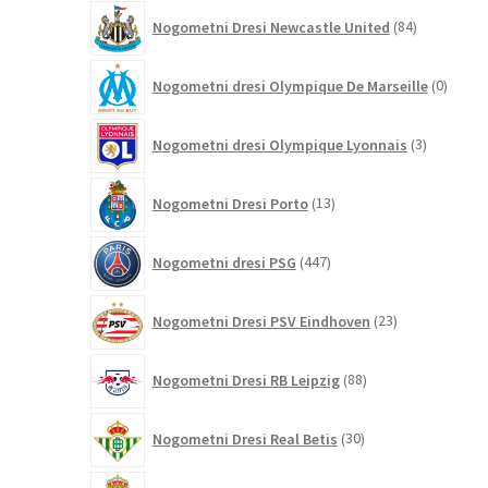
84
Nogometni Dresi Newcastle United
84
izdelkov
0
Nogometni dresi Olympique De Marseille
0
izdelk
3
Nogometni dresi Olympique Lyonnais
3
izdelki
13
Nogometni Dresi Porto
13
izdelkov
447
Nogometni dresi PSG
447
izdelkov
23
Nogometni Dresi PSV Eindhoven
23
izdelkov
88
Nogometni Dresi RB Leipzig
88
izdelkov
30
Nogometni Dresi Real Betis
30
izdelkov
733