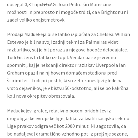
dosegal 0,31 npxG+xAG. Joao Pedro širi Marescine
možnosti in preprosto ni mogoče trditi, da v Brightonu ni
zadel veliko enajstmetrovk.
Prodaja Maduekeja bi se lahko izplačala za Chelsea. Willian
Estevao je bil na svoji zadnji tekmi za Palmeiras videti
razburljivo, saj je bil poraz za njegove bodoče delodajalce.
Tudi Gittens bi lahko izstopil. Vendar pa se je vredno
spomniti, kaj je nekdanji direktor raziskav Liverpoola Ian
Graham opazil na njihovem domačem stadionu pred
štirimi leti. Tudi pri poslih, ki so zelo zanesljivi glede na
vrsto dejavnikov, je v bistvu 50-odstotno, ali se bo kakršna
koli nova okrepitev obrestovala.
Maduekejev igralec, relativno poceni pridobitev iz
drugoligaške evropske lige, lahko za kvalifikacijsko tekmo
Lige prvakov odigra več kot 2000 minut. Ni zagotovila, da
bo nadaljeval dramatično vzhodno pot iz prejšnje sezone,