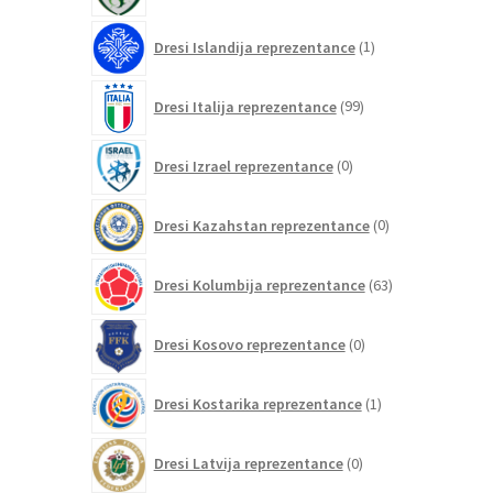
1
Dresi Islandija reprezentance
1
izdelek
99
Dresi Italija reprezentance
99
izdelkov
0
Dresi Izrael reprezentance
0
izdelkov
0
Dresi Kazahstan reprezentance
0
izdelkov
63
Dresi Kolumbija reprezentance
63
izdelkov
0
Dresi Kosovo reprezentance
0
izdelkov
1
Dresi Kostarika reprezentance
1
izdelek
0
Dresi Latvija reprezentance
0
izdelkov