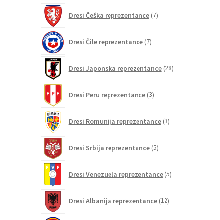
7
Dresi Češka reprezentance
7
izdelkov
7
Dresi Čile reprezentance
7
izdelkov
28
Dresi Japonska reprezentance
28
izdelkov
3
Dresi Peru reprezentance
3
izdelki
3
Dresi Romunija reprezentance
3
izdelki
5
Dresi Srbija reprezentance
5
izdelkov
5
Dresi Venezuela reprezentance
5
izdelkov
12
Dresi Albanija reprezentance
12
izdelkov