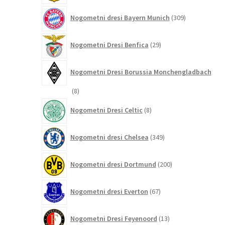
309
Nogometni dresi Bayern Munich
309
izdelkov
29
Nogometni Dresi Benfica
29
izdelkov
Nogometni Dresi Borussia Monchengladbach
8
8
izdelkov
8
Nogometni Dresi Celtic
8
izdelkov
349
Nogometni dresi Chelsea
349
izdelkov
200
Nogometni dresi Dortmund
200
izdelkov
67
Nogometni dresi Everton
67
izdelkov
13
Nogometni Dresi Feyenoord
13
izdelkov