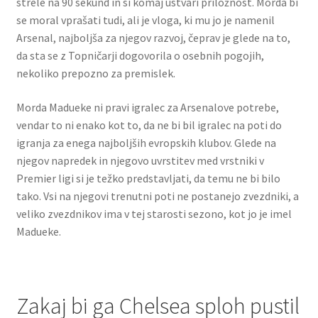
strele na 90 sekund in si komaj ustvari priložnost. Morda bi
se moral vprašati tudi, ali je vloga, ki mu jo je namenil
Arsenal, najboljša za njegov razvoj, čeprav je glede na to,
da sta se z Topničarji dogovorila o osebnih pogojih,
nekoliko prepozno za premislek.
Morda Madueke ni pravi igralec za Arsenalove potrebe,
vendar to ni enako kot to, da ne bi bil igralec na poti do
igranja za enega najboljših evropskih klubov. Glede na
njegov napredek in njegovo uvrstitev med vrstniki v
Premier ligi si je težko predstavljati, da temu ne bi bilo
tako. Vsi na njegovi trenutni poti ne postanejo zvezdniki, a
veliko zvezdnikov ima v tej starosti sezono, kot jo je imel
Madueke.
Zakaj bi ga Chelsea sploh pustil