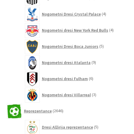
izdelkov
4
Nogometni Dresi Crystal Palace
4
izdelki
4
Nogometni dresi New York Red Bulls
4
izdelki
5
Nogometni Dresi Boca Juniors
5
izdelkov
9
Nogometni dresi Atalanta
9
izdelkov
6
Nogometni dresi Fulham
6
izdelkov
3
Nogometni dresi Villarreal
3
izdelki
2646
Reprezentance
2646
izdelkov
5
Dresi Alžirija reprezentance
5
izdelkov