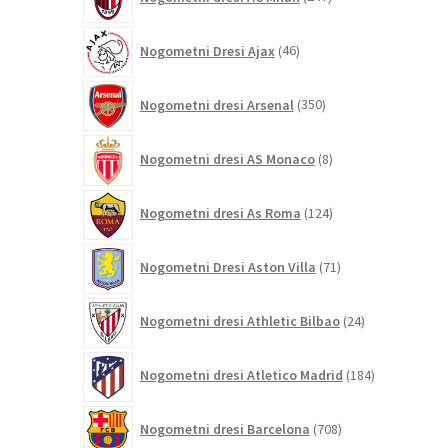
izdelkov
46
Nogometni Dresi Ajax
46
izdelkov
350
Nogometni dresi Arsenal
350
izdelkov
8
Nogometni dresi AS Monaco
8
izdelkov
124
Nogometni dresi As Roma
124
izdelkov
71
Nogometni Dresi Aston Villa
71
izdelkov
24
Nogometni dresi Athletic Bilbao
24
izdelkov
184
Nogometni dresi Atletico Madrid
184
izdelkov
708
Nogometni dresi Barcelona
708
izdelkov