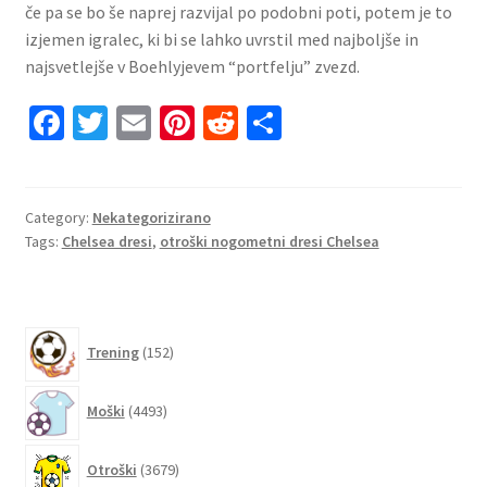
če pa se bo še naprej razvijal po podobni poti, potem je to
izjemen igralec, ki bi se lahko uvrstil med najboljše in
najsvetlejše v Boehlyjevem “portfelju” zvezd.
Fa
T
E
Pi
R
S
ce
wi
m
nt
e
h
b
tt
ai
er
d
ar
o
er
l
es
di
e
Category:
Nekategorizirano
Tags:
Chelsea dresi
,
otroški nogometni dresi Chelsea
o
t
t
k
152
Trening
152
izdelkov
4493
Moški
4493
izdelkov
3679
Otroški
3679
izdelkov