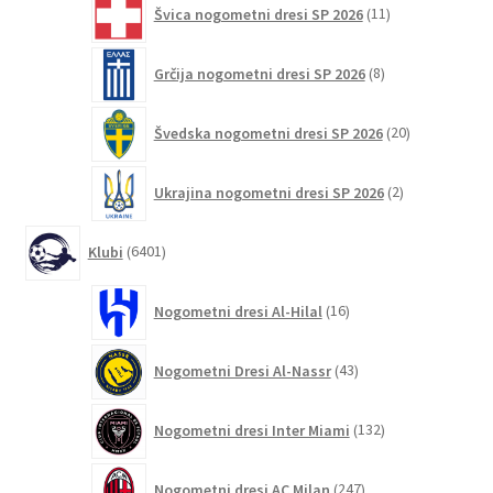
Švica nogometni dresi SP 2026
11
izdelkov
8
Grčija nogometni dresi SP 2026
8
izdelkov
20
Švedska nogometni dresi SP 2026
20
izdelkov
2
Ukrajina nogometni dresi SP 2026
2
izdelka
6401
Klubi
6401
izdelek
16
Nogometni dresi Al-Hilal
16
izdelkov
43
Nogometni Dresi Al-Nassr
43
izdelkov
132
Nogometni dresi Inter Miami
132
izdelkov
247
Nogometni dresi AC Milan
247