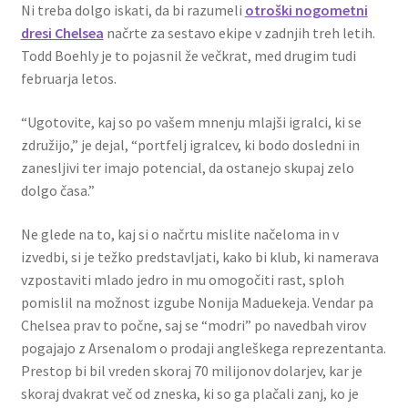
Ni treba dolgo iskati, da bi razumeli
otroški nogometni
dresi Chelsea
načrte za sestavo ekipe v zadnjih treh letih.
Todd Boehly je to pojasnil že večkrat, med drugim tudi
februarja letos.
“Ugotovite, kaj so po vašem mnenju mlajši igralci, ki se
združijo,” je dejal, “portfelj igralcev, ki bodo dosledni in
zanesljivi ter imajo potencial, da ostanejo skupaj zelo
dolgo časa.”
Ne glede na to, kaj si o načrtu mislite načeloma in v
izvedbi, si je težko predstavljati, kako bi klub, ki namerava
vzpostaviti mlado jedro in mu omogočiti rast, sploh
pomislil na možnost izgube Nonija Maduekeja. Vendar pa
Chelsea prav to počne, saj se “modri” po navedbah virov
pogajajo z Arsenalom o prodaji angleškega reprezentanta.
Prestop bi bil vreden skoraj 70 milijonov dolarjev, kar je
skoraj dvakrat več od zneska, ki so ga plačali zanj, ko je