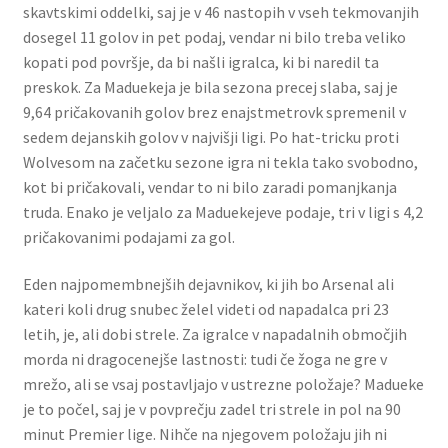
skavtskimi oddelki, saj je v 46 nastopih v vseh tekmovanjih
dosegel 11 golov in pet podaj, vendar ni bilo treba veliko
kopati pod površje, da bi našli igralca, ki bi naredil ta
preskok. Za Maduekeja je bila sezona precej slaba, saj je
9,64 pričakovanih golov brez enajstmetrovk spremenil v
sedem dejanskih golov v najvišji ligi. Po hat-tricku proti
Wolvesom na začetku sezone igra ni tekla tako svobodno,
kot bi pričakovali, vendar to ni bilo zaradi pomanjkanja
truda. Enako je veljalo za Maduekejeve podaje, tri v ligi s 4,2
pričakovanimi podajami za gol.
Eden najpomembnejših dejavnikov, ki jih bo Arsenal ali
kateri koli drug snubec želel videti od napadalca pri 23
letih, je, ali dobi strele. Za igralce v napadalnih območjih
morda ni dragocenejše lastnosti: tudi če žoga ne gre v
mrežo, ali se vsaj postavljajo v ustrezne položaje? Madueke
je to počel, saj je v povprečju zadel tri strele in pol na 90
minut Premier lige. Nihče na njegovem položaju jih ni