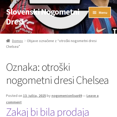
Slovenski Nogometni
Skip
Skip
Menu
to
to
Dresi
navigation
content
Domov
Domov
Objave označene z “otroški nogometni dresi
Chelsea”
Blog
FAQs
Oznaka:
otroški
Kontaktiraj nas
nogometni dresi Chelsea
Košarica
Posted on
13. julija, 2025
by
nogomenionliup69
—
Leave a
comment
Moj račun
Zakaj bi bila prodaja
Trgovina