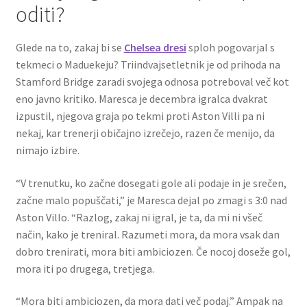
oditi?
Glede na to, zakaj bi se
Chelsea dresi
sploh pogovarjal s
tekmeci o Maduekeju? Triindvajsetletnik je od prihoda na
Stamford Bridge zaradi svojega odnosa potreboval več kot
eno javno kritiko. Maresca je decembra igralca dvakrat
izpustil, njegova graja po tekmi proti Aston Villi pa ni
nekaj, kar trenerji običajno izrečejo, razen če menijo, da
nimajo izbire.
“V trenutku, ko začne dosegati gole ali podaje in je srečen,
začne malo popuščati,” je Maresca dejal po zmagi s 3:0 nad
Aston Villo. “Razlog, zakaj ni igral, je ta, da mi ni všeč
način, kako je treniral. Razumeti mora, da mora vsak dan
dobro trenirati, mora biti ambiciozen. Če nocoj doseže gol,
mora iti po drugega, tretjega.
“Mora biti ambiciozen, da mora dati več podaj.” Ampak na