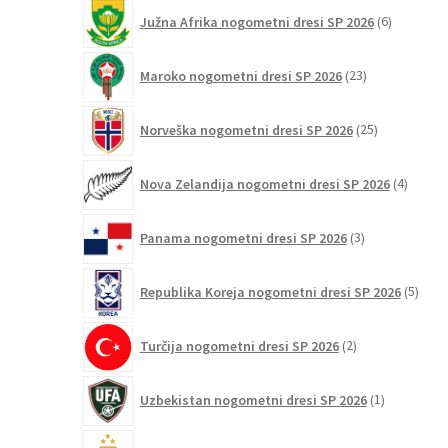
6
Južna Afrika nogometni dresi SP 2026
6
izdelkov
23
Maroko nogometni dresi SP 2026
23
izdelkov
25
Norveška nogometni dresi SP 2026
25
izdelkov
4
Nova Zelandija nogometni dresi SP 2026
4
izdelki
3
Panama nogometni dresi SP 2026
3
izdelki
5
Republika Koreja nogometni dresi SP 2026
5
izdel
2
Turčija nogometni dresi SP 2026
2
izdelka
1
Uzbekistan nogometni dresi SP 2026
1
izdelek
121