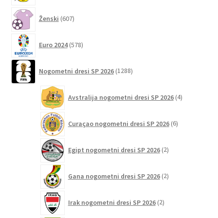
607
Ženski
607
izdelkov
578
Euro 2024
578
izdelkov
1288
Nogometni dresi SP 2026
1288
izdelkov
4
Avstralija nogometni dresi SP 2026
4
izdelki
6
Curaçao nogometni dresi SP 2026
6
izdelkov
2
Egipt nogometni dresi SP 2026
2
izdelka
2
Gana nogometni dresi SP 2026
2
izdelka
2
Irak nogometni dresi SP 2026
2
izdelka