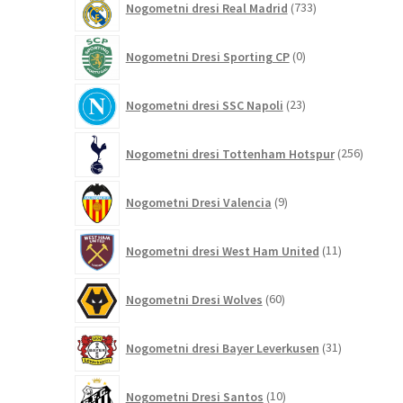
Nogometni dresi Real Madrid
733
izdelkov
0
Nogometni Dresi Sporting CP
0
izdelkov
23
Nogometni dresi SSC Napoli
23
izdelkov
256
Nogometni dresi Tottenham Hotspur
256
izdelko
9
Nogometni Dresi Valencia
9
izdelkov
11
Nogometni dresi West Ham United
11
izdelkov
60
Nogometni Dresi Wolves
60
izdelkov
31
Nogometni dresi Bayer Leverkusen
31
izdelkov
10
Nogometni Dresi Santos
10