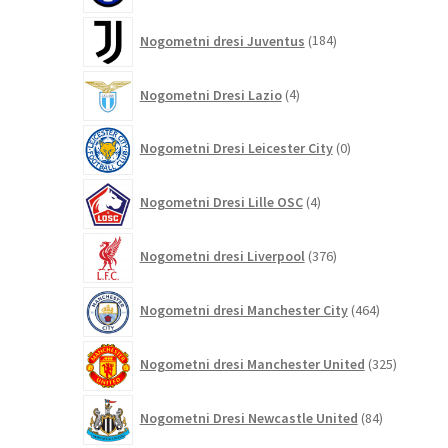
184
Nogometni dresi Juventus
184
izdelkov
4
Nogometni Dresi Lazio
4
izdelki
0
Nogometni Dresi Leicester City
0
izdelkov
4
Nogometni Dresi Lille OSC
4
izdelki
376
Nogometni dresi Liverpool
376
izdelkov
464
Nogometni dresi Manchester City
464
izdelkov
325
Nogometni dresi Manchester United
325
izdelkov
84
Nogometni Dresi Newcastle United
84
izdelkov