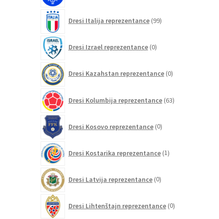
99
Dresi Italija reprezentance
99
izdelkov
0
Dresi Izrael reprezentance
0
izdelkov
0
Dresi Kazahstan reprezentance
0
izdelkov
63
Dresi Kolumbija reprezentance
63
izdelkov
0
Dresi Kosovo reprezentance
0
izdelkov
1
Dresi Kostarika reprezentance
1
izdelek
0
Dresi Latvija reprezentance
0
izdelkov
0
Dresi Lihtenštajn reprezentance
0
izdelkov