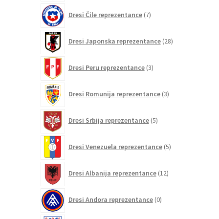
7
Dresi Čile reprezentance
7
izdelkov
28
Dresi Japonska reprezentance
28
izdelkov
3
Dresi Peru reprezentance
3
izdelki
3
Dresi Romunija reprezentance
3
izdelki
5
Dresi Srbija reprezentance
5
izdelkov
5
Dresi Venezuela reprezentance
5
izdelkov
12
Dresi Albanija reprezentance
12
izdelkov
0
Dresi Andora reprezentance
0
izdelkov