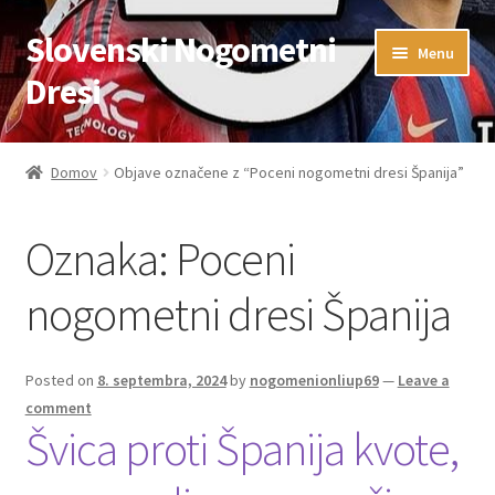
Slovenski Nogometni
Skip
Skip
Menu
to
to
Dresi
navigation
content
Domov
Domov
Objave označene z “Poceni nogometni dresi Španija”
Blog
Oznaka:
Poceni
FAQs
nogometni dresi Španija
Kontaktiraj nas
Košarica
Posted on
8. septembra, 2024
by
nogomenionliup69
—
Leave a
comment
Švica proti Španija kvote,
Moj račun
Trgovina