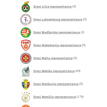
0
Dresi Litva reprezentance
0
izdelkov
0
Dresi Luksemburg reprezentance
0
izdelkov
3
Dresi Madžarska reprezentance
3
izdelki
0
Dresi Makedonija reprezentance
0
izdelkov
0
Dresi Malta reprezentance
0
izdelkov
84
Dresi Mehika reprezentance
84
izdelkov
0
Dresi Moldavijo reprezentance
0
izdelkov
174
Dresi Nemčija reprezentance
174
izdelkov
110