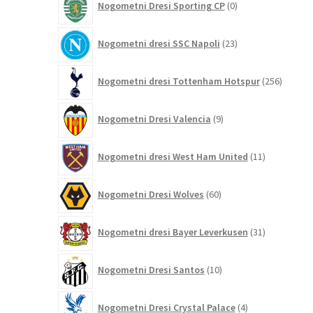
Nogometni Dresi Sporting CP
0
izdelkov
23
Nogometni dresi SSC Napoli
23
izdelkov
256
Nogometni dresi Tottenham Hotspur
256
izdelko
9
Nogometni Dresi Valencia
9
izdelkov
11
Nogometni dresi West Ham United
11
izdelkov
60
Nogometni Dresi Wolves
60
izdelkov
31
Nogometni dresi Bayer Leverkusen
31
izdelkov
10
Nogometni Dresi Santos
10
izdelkov
4
Nogometni Dresi Crystal Palace
4