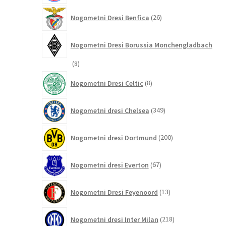
26
Nogometni Dresi Benfica
26
izdelkov
Nogometni Dresi Borussia Monchengladbach
8
8
izdelkov
8
Nogometni Dresi Celtic
8
izdelkov
349
Nogometni dresi Chelsea
349
izdelkov
200
Nogometni dresi Dortmund
200
izdelkov
67
Nogometni dresi Everton
67
izdelkov
13
Nogometni Dresi Feyenoord
13
izdelkov
218
Nogometni dresi Inter Milan
218
izdelkov