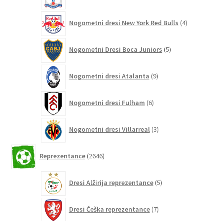
izdelki
4
Nogometni dresi New York Red Bulls
4
izdelki
5
Nogometni Dresi Boca Juniors
5
izdelkov
9
Nogometni dresi Atalanta
9
izdelkov
6
Nogometni dresi Fulham
6
izdelkov
3
Nogometni dresi Villarreal
3
izdelki
2646
Reprezentance
2646
izdelkov
5
Dresi Alžirija reprezentance
5
izdelkov
7
Dresi Češka reprezentance
7
izdelkov