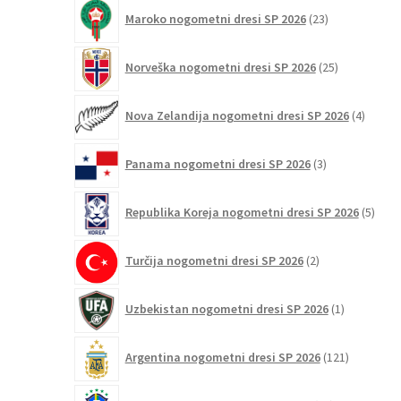
23
Maroko nogometni dresi SP 2026
23
izdelkov
25
Norveška nogometni dresi SP 2026
25
izdelkov
4
Nova Zelandija nogometni dresi SP 2026
4
izdelki
3
Panama nogometni dresi SP 2026
3
izdelki
5
Republika Koreja nogometni dresi SP 2026
5
izdel
2
Turčija nogometni dresi SP 2026
2
izdelka
1
Uzbekistan nogometni dresi SP 2026
1
izdelek
121
Argentina nogometni dresi SP 2026
121
izdelkov
93