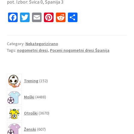
pot. Izbor: Švica 0, Španija 3
Fa
T
E
Pi
R
S
ce
wi
m
nt
e
h
b
tt
ai
er
d
ar
o
er
l
es
di
e
Category:
Nekategorizirano
Tags:
nogometni dresi
,
Poceni nogometni dresi Španija
o
t
t
k
152
Trening
152
izdelkov
4488
Moški
4488
izdelkov
3670
Otroški
3670
izdelkov
607
Ženski
607
izdelkov