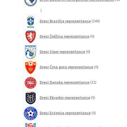
21
izdelkov
240
Dresi Brazilija reprezentance
240
izdelkov
0
Dresi Češčina reprezentance
0
izdelkov
0
Dresi Ciper reprezentance
0
izdelkov
0
Dresi Črna gora reprezentance
0
izdelkov
32
Dresi Danska reprezentance
32
izdelkov
5
Dresi Ekvador reprezentance
5
izdelkov
0
Dresi Estonija reprezentance
0
izdelkov
0