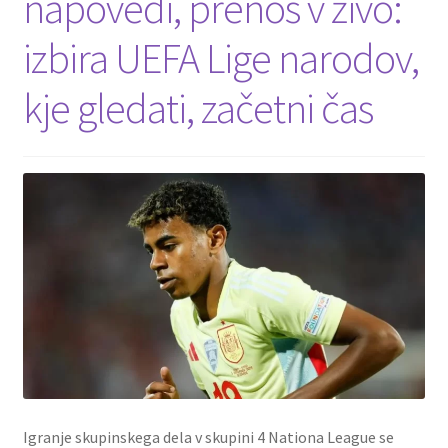
napovedi, prenos v živo:
izbira UEFA Lige narodov,
Zaključek nakupa
kje gledati, začetni čas
Igranje skupinskega dela v skupini 4 Nationa League se