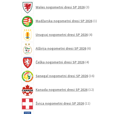
3
Wales nogometni dresi SP 2026
3
izdelki
1
Madžarska nogometni dresi SP 2026
1
izdelek
4
Urugvaj nogometni dresi SP 2026
4
izdelki
6
Alžirija nogometni dresi SP 2026
6
izdelkov
4
Češka nogometni dresi SP 2026
4
izdelki
16
Senegal nogometni dresi SP 2026
16
izdelkov
12
Kanada nogometni dresi SP 2026
12
izdelkov
11
Švica nogometni dresi SP 2026
11
izdelkov
8