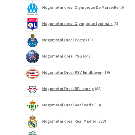
0
Nogometni dresi Olympique De Marseille
0
izdelk
3
Nogometni dresi Olympique Lyonnais
3
izdelki
13
Nogometni Dresi Porto
13
izdelkov
443
Nogometni dresi PSG
443
izdelkov
19
Nogometni Dresi PSV Eindhoven
19
izdelkov
88
Nogometni Dresi RB Leipzig
88
izdelkov
30
Nogometni Dresi Real Betis
30
izdelkov
733
Nogometni dresi Real Madrid
733
izdelkov
0