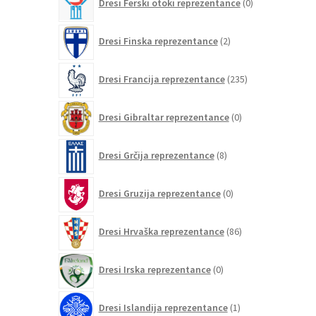
Dresi Ferski otoki reprezentance
0
izdelkov
2
Dresi Finska reprezentance
2
izdelka
235
Dresi Francija reprezentance
235
izdelkov
0
Dresi Gibraltar reprezentance
0
izdelkov
8
Dresi Grčija reprezentance
8
izdelkov
0
Dresi Gruzija reprezentance
0
izdelkov
86
Dresi Hrvaška reprezentance
86
izdelkov
0
Dresi Irska reprezentance
0
izdelkov
1
Dresi Islandija reprezentance
1
izdelek