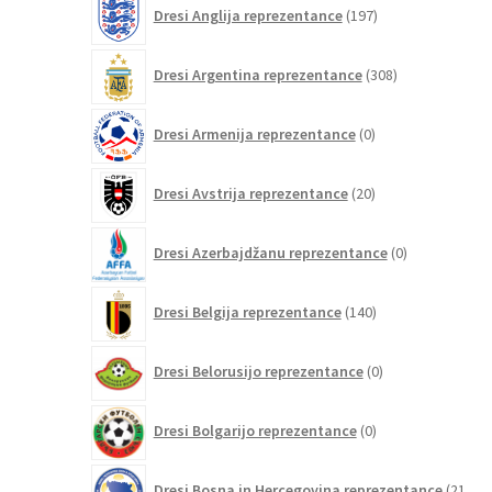
197
Dresi Anglija reprezentance
197
izdelkov
308
Dresi Argentina reprezentance
308
izdelkov
0
Dresi Armenija reprezentance
0
izdelkov
20
Dresi Avstrija reprezentance
20
izdelkov
0
Dresi Azerbajdžanu reprezentance
0
izdelkov
140
Dresi Belgija reprezentance
140
izdelkov
0
Dresi Belorusijo reprezentance
0
izdelkov
0
Dresi Bolgarijo reprezentance
0
izdelkov
Dresi Bosna in Hercegovina reprezentance
21