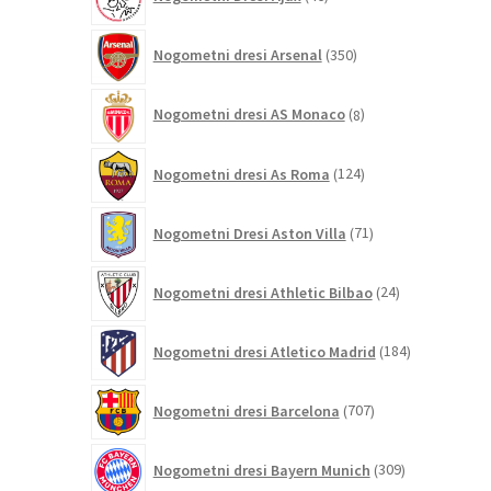
izdelkov
350
Nogometni dresi Arsenal
350
izdelkov
8
Nogometni dresi AS Monaco
8
izdelkov
124
Nogometni dresi As Roma
124
izdelkov
71
Nogometni Dresi Aston Villa
71
izdelkov
24
Nogometni dresi Athletic Bilbao
24
izdelkov
184
Nogometni dresi Atletico Madrid
184
izdelkov
707
Nogometni dresi Barcelona
707
izdelkov
309
Nogometni dresi Bayern Munich
309
izdelkov