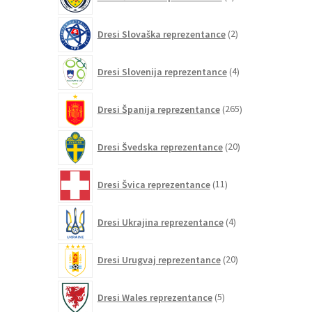
izdelkov
2
Dresi Slovaška reprezentance
2
izdelka
4
Dresi Slovenija reprezentance
4
izdelki
265
Dresi Španija reprezentance
265
izdelkov
20
Dresi Švedska reprezentance
20
izdelkov
11
Dresi Švica reprezentance
11
izdelkov
4
Dresi Ukrajina reprezentance
4
izdelki
20
Dresi Urugvaj reprezentance
20
izdelkov
5
Dresi Wales reprezentance
5
izdelkov