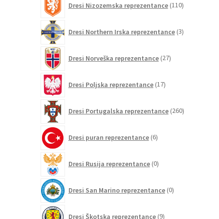
Dresi Nizozemska reprezentance
110
izdelkov
3
Dresi Northern Irska reprezentance
3
izdelki
27
Dresi Norveška reprezentance
27
izdelkov
17
Dresi Poljska reprezentance
17
izdelkov
260
Dresi Portugalska reprezentance
260
izdelkov
6
Dresi puran reprezentance
6
izdelkov
0
Dresi Rusija reprezentance
0
izdelkov
0
Dresi San Marino reprezentance
0
izdelkov
9
Dresi Škotska reprezentance
9