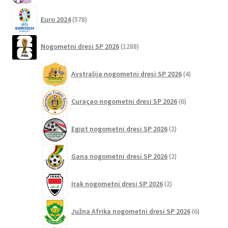
578
Euro 2024
578
izdelkov
1288
Nogometni dresi SP 2026
1288
izdelkov
4
Avstralija nogometni dresi SP 2026
4
izdelki
6
Curaçao nogometni dresi SP 2026
6
izdelkov
2
Egipt nogometni dresi SP 2026
2
izdelka
2
Gana nogometni dresi SP 2026
2
izdelka
2
Irak nogometni dresi SP 2026
2
izdelka
6
Južna Afrika nogometni dresi SP 2026
6
izdelkov