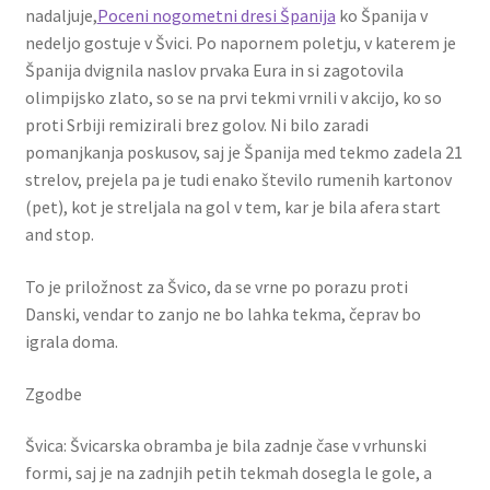
nadaljuje,
Poceni nogometni dresi Španija
ko Španija v
nedeljo gostuje v Švici. Po napornem poletju, v katerem je
Španija dvignila naslov prvaka Eura in si zagotovila
olimpijsko zlato, so se na prvi tekmi vrnili v akcijo, ko so
proti Srbiji remizirali brez golov. Ni bilo zaradi
pomanjkanja poskusov, saj je Španija med tekmo zadela 21
strelov, prejela pa je tudi enako število rumenih kartonov
(pet), kot je streljala na gol v tem, kar je bila afera start
and stop.
To je priložnost za Švico, da se vrne po porazu proti
Danski, vendar to zanjo ne bo lahka tekma, čeprav bo
igrala doma.
Zgodbe
Švica: Švicarska obramba je bila zadnje čase v vrhunski
formi, saj je na zadnjih petih tekmah dosegla le gole, a