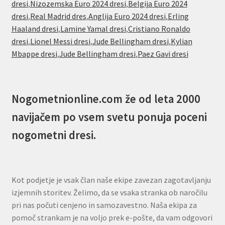
dresi
,
Nizozemska Euro 2024 dresi
,
Belgija Euro 2024
dresi
,
Real Madrid dres
,
Anglija Euro 2024 dresi
,
Erling
Haaland dresi
,
Lamine Yamal dresi
,
Cristiano Ronaldo
dresi
,
Lionel Messi dresi
,
Jude Bellingham dresi
,
Kylian
Mbappe dresi
,
Jude Bellingham dresi
,
Paez Gavi dresi
Nogometnionline.com že od leta 2000
navijačem po vsem svetu ponuja poceni
nogometni dresi.
Kot podjetje je vsak član naše ekipe zavezan zagotavljanju
izjemnih storitev. Želimo, da se vsaka stranka ob naročilu
pri nas počuti cenjeno in samozavestno. Naša ekipa za
pomoč strankam je na voljo prek e-pošte, da vam odgovori