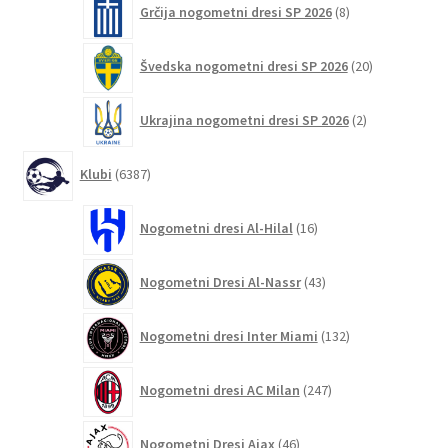
Grčija nogometni dresi SP 2026
8
izdelkov
20
Švedska nogometni dresi SP 2026
20
izdelkov
2
Ukrajina nogometni dresi SP 2026
2
izdelka
6387
Klubi
6387
izdelkov
16
Nogometni dresi Al-Hilal
16
izdelkov
43
Nogometni Dresi Al-Nassr
43
izdelkov
132
Nogometni dresi Inter Miami
132
izdelkov
247
Nogometni dresi AC Milan
247
izdelkov
46
Nogometni Dresi Ajax
46