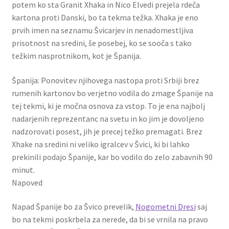
potem ko sta Granit Xhaka in Nico Elvedi prejela rdeča
kartona proti Danski, bo ta tekma težka. Xhaka je eno
prvih imen na seznamu Švicarjev in nenadomestljiva
prisotnost na sredini, še posebej, ko se sooča s tako
težkim nasprotnikom, kot je Španija.
Španija: Ponovitev njihovega nastopa proti Srbiji brez
rumenih kartonov bo verjetno vodila do zmage Španije na
tej tekmi, ki je močna osnova za vstop. To je ena najbolj
nadarjenih reprezentanc na svetu in ko jim je dovoljeno
nadzorovati posest, jih je precej težko premagati. Brez
Xhake na sredini ni veliko igralcev v Švici, ki bi lahko
prekinili podajo Španije, kar bo vodilo do zelo zabavnih 90
minut.
Napoved
Napad Španije bo za Švico prevelik,
Nogometni Dresi
saj
bo na tekmi poskrbela za nerede, da bi se vrnila na pravo