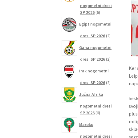
nogometni dresi
6
SP 2026
6
izdelkov
Egipt nogometni
2
dresi SP 2026
2
izdelka
Gana nogometni
2
dresi SP 2026
2
izdelka
Ker 
Irak nogometni
Leip
2
dresi SP 2026
2
napa
izdelka
Južna Afrika
Sesk
svoj
nogometni dresi
6
SP 2026
6
plus
izdelkov
mili
Maroko
skla
nogometni dresi
sezo