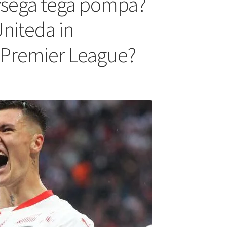
 vsega tega pompa?
Uniteda in
v Premier League?