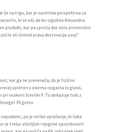
 še na trgu, kar je zanimiva perspektiva za
wcastle, ki se zdi, da bo izgubila Alexandra
ončan produkt, kar pa sproža dve zelo pomembni
castle ali United prava destinacija zanj?
moč, kar ga ne preseneča, da je fizično
e precej spreten z obema nogama in glavo,
 pri vsakem številki 9. To dokazuje tudi z
dosegel 39 golov.
apadalec, pa je veliko vprašanje, ki čaka
kor je treba izboljšati njegove sposobnosti
0 minut, kar ga uvršča na 69. odstotek med