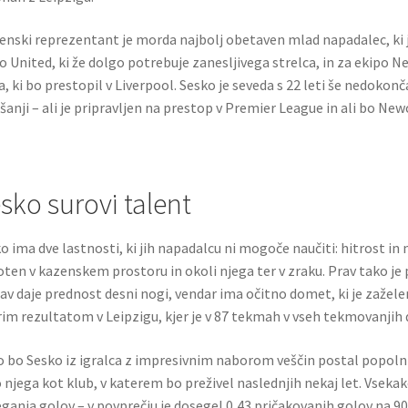
enski reprezentant je morda najbolj obetaven mlad napadalec, ki je
o United, ki že dolgo potrebuje zanesljivega strelca, in za ekipo Ne
a, ki bo prestopil v Liverpool. Sesko je seveda s 22 leti še nedok
šanji – ali je pripravljen na prestop v Premier League in ali bo New
sko surovi talent
o ima dve lastnosti, ki jih napadalcu ni mogoče naučiti: hitrost in 
oten v kazenskem prostoru in okoli njega ter v zraku. Prav tako j
av daje prednost desni nogi, vendar ima očitno domet, ki je zaželen
im rezultatom v Leipzigu, kjer je v 87 tekmah v vseh tekmovanjih 
 bo Sesko iz igralca z impresivnim naborom veščin postal popoln n
 njega kot klub, v katerem bo preživel naslednjih nekaj let. Vseka
ganja golov – v povprečju je dosegel 0,43 pričakovanih golov na 9