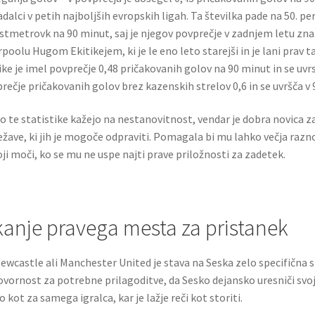
dalci v petih najboljših evropskih ligah. Ta številka pade na 50. 
stmetrovk na 90 minut, saj je njegov povprečje v zadnjem letu znaš
rpoolu Hugom Ekitikejem, ki je le eno leto starejši in je lani prav ta
ike je imel povprečje 0,48 pričakovanih golov na 90 minut in se uvr
rečje pričakovanih golov brez kazenskih strelov 0,6 in se uvršča v 9
 te statistike kažejo na nestanovitnost, vendar je dobra novica za
ežave, ki jih je mogoče odpraviti. Pomagala bi mu lahko večja razno
oji moči, ko se mu ne uspe najti prave priložnosti za zadetek.
kanje pravega mesta za pristanek
ewcastle ali Manchester United je stava na Seska zelo specifična s
vornost za potrebne prilagoditve, da Sesko dejansko uresniči svoj
o kot za samega igralca, kar je lažje reči kot storiti.