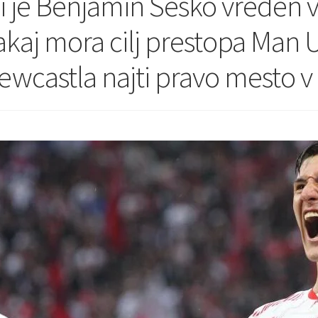
li je Benjamin Sesko vreden
akaj mora cilj prestopa Man 
ewcastla najti pravo mesto 