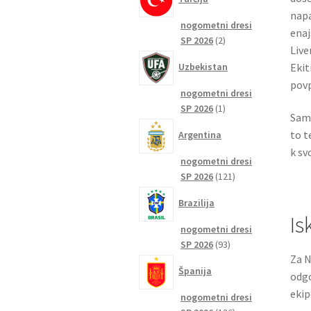
napa
nogometni dresi
enaj
2
SP 2026
2
Live
izdelka
Ekit
Uzbekistan
povp
nogometni dresi
1
SP 2026
1
Samo
izdelek
to t
Argentina
k sv
nogometni dresi
121
SP 2026
121
izdelkov
Brazilija
Is
nogometni dresi
93
SP 2026
93
Za N
izdelkov
Španija
odgo
ekip
nogometni dresi