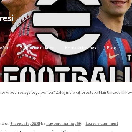
resi
račun
Zaključek nakupa
Kontaktiraj nas
Blog
oj račun
Trgovina
Zaključek nakupa
esko vreden vsega tega pompa? Zakaj mora cilj prestopa Man Uniteda in Ne
ed on
7. avgusta, 2025
by
nogomenionliup69
—
Leave a comment