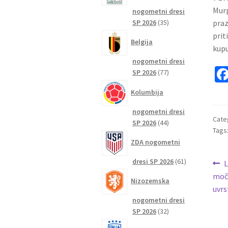
Murp
nogometni dresi
35
praz
SP 2026
35
izdelkov
prit
Belgija
kupu
nogometni dresi
77
SP 2026
77
izdelkov
Kolumbija
nogometni dresi
Cate
44
SP 2026
44
Tags
izdelkov
ZDA nogometni
61
Na
dresi SP 2026
61
P
L
izdelkov
p
močn
pr
Nizozemska
uvrs
nogometni dresi
32
SP 2026
32
izdelkov