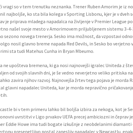
i vragi so v tem trenutku neznanka. Trener Ruben Amorim je iz no
snil najboljše, ko sta bila kolega v Sporting Lisbonu, kjer je v dve
av je priprava mladega napadalca na življenje v Premier League p
etno našel svoje mesto v Amorimovem priljubljenem sistemu 3-4-3
o sezono novega trenerja. Sesko ima možnost, da vzpostavi odno
olgo nosil glavno breme napada Red Devils, in Sesko bo verjetno 
rimi sta tudi Matehus Cunha in Bryan Mbeumo.
a ne upošteva bremena, ki ga nosi najnovejši igralec Uniteda z števi
ljen od svojih slavnih dni, je še vedno neverjetno veliko pritiska n
lahko zavira njihov razvoj. Najnovejša žrtev tega pojava je morda 
al glavni napadalec Uniteda, kar je morda nepravično pričakovanje od
etih.
astle bi v tem primeru lahko bil boljša izbira za nekoga, kot je S
onovni uvrstitvi v Ligo prvakov UEFA precej ambiciozni in čeprav je 
er Eddie Howe ima tudi bogate izkušnje z neobdelanimi diamanti 
ertonu presenetljivo postal zanesljiv napadalec v Newcastlu, enak