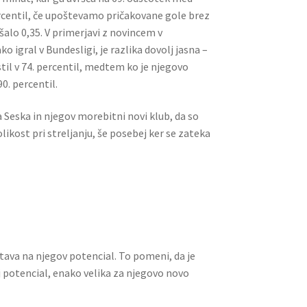
percentil, če upoštevamo pričakovane gole brez
alo 0,35. V primerjavi z novincem v
ko igral v Bundesligi, je razlika dovolj jasna –
stil v 74. percentil, medtem ko je njegovo
0. percentil.
 Seska in njegov morebitni novi klub, da so
likost pri streljanju, še posebej ker se zateka
tava na njegov potencial. To pomeni, da je
 potencial, enako velika za njegovo novo