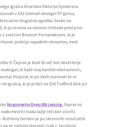
vega igralca Arsenala Viktorja Gyokeresa
h sezonah v 102 tekmah dosegel 97 golov,
otencialno drugačna zgodba. Sesko bo
, ki je osnova za obnovo Uniteda pred prvo
s z zvestim Brunom Fernandesom, ki je
vrhunec poletja napadnih okrepitev, med
lko 9. Čeprav je klub že več kot desetletje
a vsakogar, ki kaže vsaj kanček obetavnosti,
Rasmus Hojlund, ki po dveh sezonah še ni
 igralca, ki je prišel na Old Trafford šele pri
esko
Nogometni Dresi RB Leipzig
, čeprav so
nadomestiti Isaka lažje reči kot storiti.
– Anthony Gordon je po skromnih rezultatih
o pa se začenja dogajati tudi z Jacobom