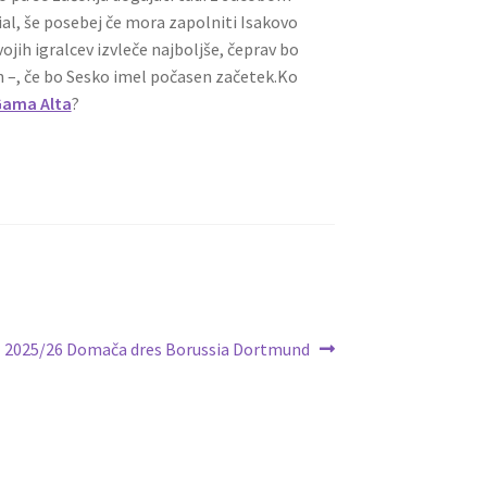
al, še posebej če mora zapolniti Isakovo
ojih igralcev izvleče najboljše, čeprav bo
en –, če bo Sesko imel počasen začetek.Ko
Gama Alta
?
Next
2025/26 Domača dres Borussia Dortmund
post: