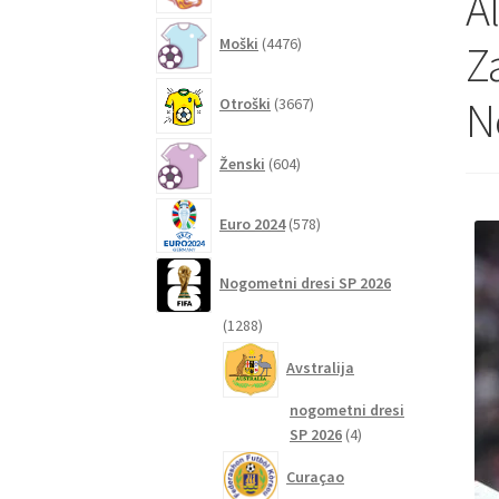
A
4476
Moški
4476
Z
izdelkov
3667
N
Otroški
3667
izdelkov
604
Ženski
604
izdelki
578
Euro 2024
578
izdelkov
Nogometni dresi SP 2026
1288
1288
izdelkov
Avstralija
nogometni dresi
4
SP 2026
4
izdelki
Curaçao