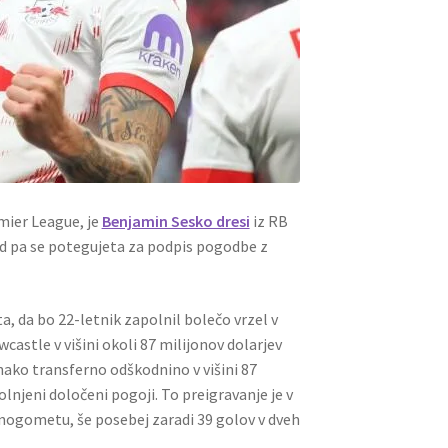
emier League, je
Benjamin Sesko dresi
iz RB
d pa se potegujeta za podpis pogodbe z
a, da bo 22-letnik zapolnil bolečo vrzel v
castle v višini okoli 87 milijonov dolarjev
nako transferno odškodnino v višini 87
olnjeni določeni pogoji. To preigravanje je v
 nogometu, še posebej zaradi 39 golov v dveh