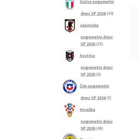
Italija nogometni
39
dresi SP 2026
39
izdelkov
Japonska
nogometni dresi
25
SP 2026
25
izdelkov
Avstrija
nogometni dresi
6
SP 2026
6
izdelkov
Čile nogometni
5
dresi SP 2026
5
izdelkov
Hrvaška
nogometni dresi
48
SP 2026
48
izdelkov