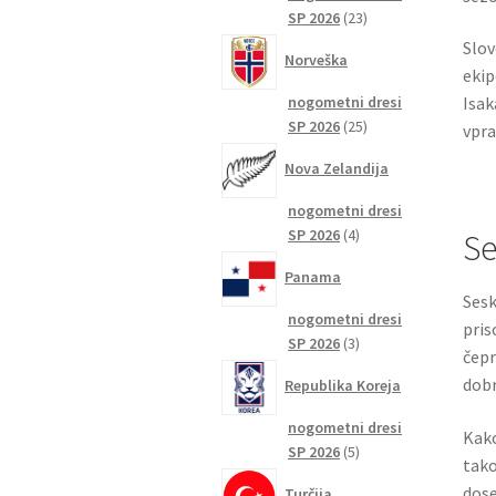
23
SP 2026
23
izdelkov
Slov
Norveška
ekip
nogometni dresi
Isak
25
SP 2026
25
vpra
izdelkov
Nova Zelandija
nogometni dresi
4
SP 2026
4
Se
izdelki
Panama
Sesk
nogometni dresi
pris
3
SP 2026
3
čepr
izdelki
dobr
Republika Koreja
nogometni dresi
Kako
5
SP 2026
5
tako
izdelkov
dose
Turčija