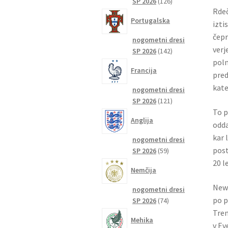
126
SP 2026
126
Rdeč
izdelkov
Portugalska
izti
čepr
nogometni dresi
verj
142
SP 2026
142
izdelkov
poln
Francija
pred
kate
nogometni dresi
121
SP 2026
121
izdelkov
To p
Anglija
odda
kar 
nogometni dresi
post
59
SP 2026
59
izdelkov
20 l
Nemčija
Newc
nogometni dresi
po p
74
SP 2026
74
izdelkov
Tren
Mehika
v Ev