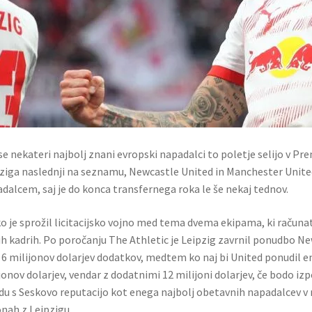
se nekateri najbolj znani evropski napadalci to poletje selijo v Pr
ziga naslednji na seznamu, Newcastle United in Manchester Unite
dalcem, saj je do konca transfernega roka le še nekaj tednov.
o je sprožil licitacijsko vojno med tema dvema ekipama, ki računat
ih kadrih. Po poročanju The Athletic je Leipzig zavrnil ponudbo New
 6 milijonov dolarjev dodatkov, medtem ko naj bi United ponudil e
jonov dolarjev, vendar z dodatnimi 12 milijoni dolarjev, če bodo izp
du s Seskovo reputacijo kot enega najbolj obetavnih napadalcev v
nah z Leipzigu.