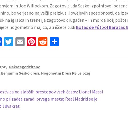
hyjem in Joe Willockom. Zagotoviti, da Sesko izpolni svoj potenci
nino, bo verjetno največji preizkus Howejevih sposobnosti, da iz sv
isk na igralca in trenerja zagotovo drugačen – in morda bolj pošt
jete nogometno majico, ali iščete tudi
Botas de Fútbol Baratas 
Fa
T
E
Pi
R
S
ce
wi
m
nt
e
h
b
tt
ai
er
d
ar
o
er
l
es
di
e
gory:
Nekategorizirano
:
Benjamin Sesko dresi
,
Nogometni Dresi RB Leipzig
o
t
t
k
vigacija
revious
estvica najslabših prestopov vseh časov: Lionel Messi
ost:
o prizadet zaradi prvega mesta; Real Madrid se je
ispevka
til dvakrat