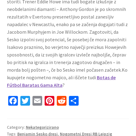
storiti. Trener Eddie Howe ima tudi bogate izkušnje z
neobdelanimi diamanti – Anthony Gordon je po skromnih
rezultatih v Evertonu presenetljivo postal zanesljiv
napadalec v Newcastlu, enako pa se začenja dogajati tudi z
Jacobom Murphyjem in Joe Willockom. Zagotoviti, da
Sesko izpolni svoj potencial, še posebej če mora zapolniti
Isakovo praznino, bo verjetno največji preizkus Howejevih
sposobnosti, da iz svojih igralcev izvleče najboljše, čeprav
bo pritisk na igralca in trenerja zagotovo drugačen – in
morda bolj pošten –, če bo Sesko imel počasen začetek.Ko
kupujete nogometno majico, ali iščete tudi
Botas de
Fútbol Baratas Gama Alta
?
Fa
T
E
Pi
R
S
ce
wi
m
nt
e
h
b
tt
ai
er
d
ar
o
er
l
es
di
e
Category:
Nekategorizirano
Tags:
Benjamin Sesko dresi
,
Nogometni Dresi RB Leipzig