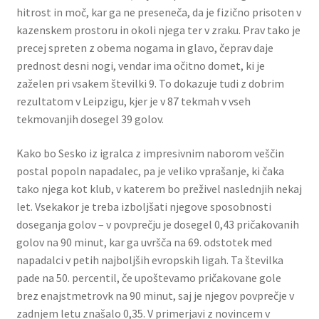
hitrost in moč, kar ga ne preseneča, da je fizično prisoten v
kazenskem prostoru in okoli njega ter v zraku. Prav tako je
precej spreten z obema nogama in glavo, čeprav daje
prednost desni nogi, vendar ima očitno domet, ki je
zaželen pri vsakem številki 9. To dokazuje tudi z dobrim
rezultatom v Leipzigu, kjer je v 87 tekmah v vseh
tekmovanjih dosegel 39 golov.
Kako bo Sesko iz igralca z impresivnim naborom veščin
postal popoln napadalec, pa je veliko vprašanje, ki čaka
tako njega kot klub, v katerem bo preživel naslednjih nekaj
let. Vsekakor je treba izboljšati njegove sposobnosti
doseganja golov – v povprečju je dosegel 0,43 pričakovanih
golov na 90 minut, kar ga uvršča na 69. odstotek med
napadalci v petih najboljših evropskih ligah. Ta številka
pade na 50. percentil, če upoštevamo pričakovane gole
brez enajstmetrovk na 90 minut, saj je njegov povprečje v
zadnjem letu znašalo 0,35. V primerjavi z novincem v