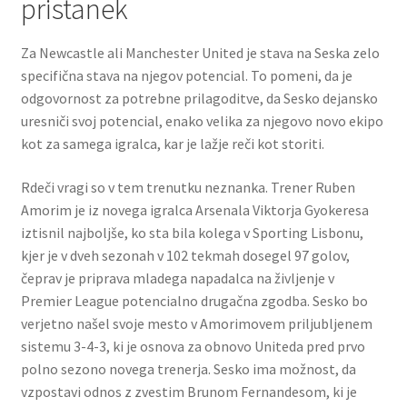
pristanek
Za Newcastle ali Manchester United je stava na Seska zelo
specifična stava na njegov potencial. To pomeni, da je
odgovornost za potrebne prilagoditve, da Sesko dejansko
uresniči svoj potencial, enako velika za njegovo novo ekipo
kot za samega igralca, kar je lažje reči kot storiti.
Rdeči vragi so v tem trenutku neznanka. Trener Ruben
Amorim je iz novega igralca Arsenala Viktorja Gyokeresa
iztisnil najboljše, ko sta bila kolega v Sporting Lisbonu,
kjer je v dveh sezonah v 102 tekmah dosegel 97 golov,
čeprav je priprava mladega napadalca na življenje v
Premier League potencialno drugačna zgodba. Sesko bo
verjetno našel svoje mesto v Amorimovem priljubljenem
sistemu 3-4-3, ki je osnova za obnovo Uniteda pred prvo
polno sezono novega trenerja. Sesko ima možnost, da
vzpostavi odnos z zvestim Brunom Fernandesom, ki je