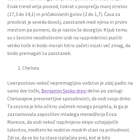
Enak trend velja povsod, tokrat v povprečju manj strelov
(17,3 do 14,1) in pričakovanih golov (2 do 1,7). Časa za
preobrat je seveda dovolj, zaostanek med njima in prvim
mestom pa pomeni, da je naslov še dosegljiv. Kljub temu
so s šestimi neodločenimi izidi na razpredelnici pustili
veliko točk in bodo morali hitro začeti nizati več zmag, da
bodo premagali ta zaostanek.
Chelsea
Liverpoolovo nekoč nepremagljivo vodstvo je zdaj padlo na
samo dve točki,
Benjamin Sesko dresi
delno po zaslugi
Chelseajeve presenetljive sposobnosti, da vodi svojo dirko.
Ta sezona je bila očitno začetek novega projekta, ki ga je
zaznamovala zaposlitev mladega menedžerja Enza
Maresce, da vodi nekoč napihnjeno ekipo vzhajajočih
talentov, medtem ko vodstvo modrih stavi na prihodnost.
Zdi se, da se bo ta stava izplačala prej, kot je bilo