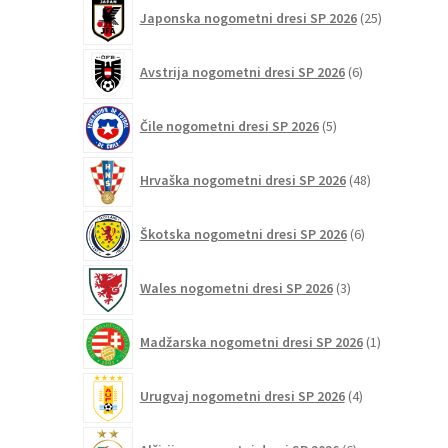
25
Japonska nogometni dresi SP 2026
25
izdelkov
6
Avstrija nogometni dresi SP 2026
6
izdelkov
5
Čile nogometni dresi SP 2026
5
izdelkov
48
Hrvaška nogometni dresi SP 2026
48
izdelkov
6
Škotska nogometni dresi SP 2026
6
izdelkov
3
Wales nogometni dresi SP 2026
3
izdelki
1
Madžarska nogometni dresi SP 2026
1
izdelek
4
Urugvaj nogometni dresi SP 2026
4
izdelki
6