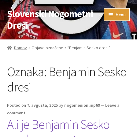
Slovenski Nogometni
Skip
Skip
Menu
to
to
Dresi
navigation
content
Domov
Domov
Objave označene z “Benjamin Sesko dresi”
Blog
Oznaka:
Benjamin Sesko
FAQs
dresi
Kontaktiraj nas
Košarica
Posted on
7. avgusta, 2025
by
nogomenionliup69
—
Leave a
comment
Ali je Benjamin Sesko
Moj račun
Trgovina