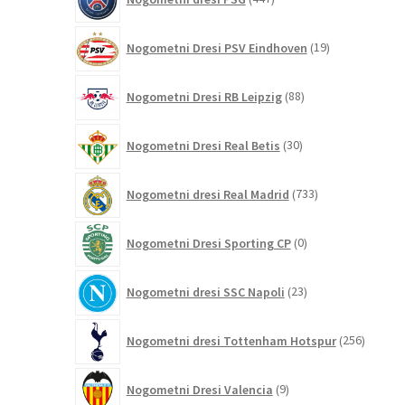
izdelkov
19
Nogometni Dresi PSV Eindhoven
19
izdelkov
88
Nogometni Dresi RB Leipzig
88
izdelkov
30
Nogometni Dresi Real Betis
30
izdelkov
733
Nogometni dresi Real Madrid
733
izdelkov
0
Nogometni Dresi Sporting CP
0
izdelkov
23
Nogometni dresi SSC Napoli
23
izdelkov
256
Nogometni dresi Tottenham Hotspur
256
izdelko
9
Nogometni Dresi Valencia
9
izdelkov