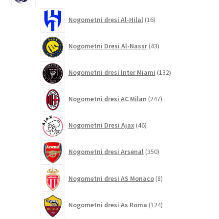
16
Nogometni dresi Al-Hilal
16
izdelkov
43
Nogometni Dresi Al-Nassr
43
izdelkov
132
Nogometni dresi Inter Miami
132
izdelkov
247
Nogometni dresi AC Milan
247
izdelkov
46
Nogometni Dresi Ajax
46
izdelkov
350
Nogometni dresi Arsenal
350
izdelkov
8
Nogometni dresi AS Monaco
8
izdelkov
124
Nogometni dresi As Roma
124
izdelkov