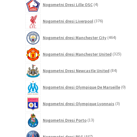
4
Nogometni Dresi Lille OSC
4
izdelki
376
Nogometni dresi Liverpool
376
izdelkov
464
Nogometni dresi Manchester City
464
izdelkov
325
Nogometni dresi Manchester United
325
izdelkov
84
Nogometni Dresi Newcastle United
84
izdelkov
0
Nogometni dresi Olympique De Marseille
0
izdelk
3
Nogometni dresi Olympique Lyonnais
3
izdelki
13
Nogometni Dresi Porto
13
izdelkov
447
Nogometni dresi PSG
447