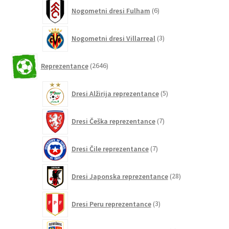
6
Nogometni dresi Fulham
6
izdelkov
3
Nogometni dresi Villarreal
3
izdelki
2646
Reprezentance
2646
izdelkov
5
Dresi Alžirija reprezentance
5
izdelkov
7
Dresi Češka reprezentance
7
izdelkov
7
Dresi Čile reprezentance
7
izdelkov
28
Dresi Japonska reprezentance
28
izdelkov
3
Dresi Peru reprezentance
3
izdelki
3