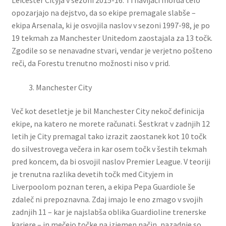
opozarjajo na dejstvo, da so ekipe premagale slabše –
ekipa Arsenala, ki je osvojila naslov v sezoni 1997-98, je po
19 tekmah za Manchester Unitedom zaostajala za 13 točk.
Zgodile so se nenavadne stvari, vendar je verjetno pošteno
reči, da Forestu trenutno možnosti niso v prid.
Manchester City
Več kot desetletje je bil Manchester City nekoč definicija
ekipe, na katero ne morete računati. Šestkrat v zadnjih 12
letih je City premagal tako izrazit zaostanek kot 10 točk
do silvestrovega večera in kar osem točk v šestih tekmah
pred koncem, da bi osvojil naslov Premier League. V teoriji
je trenutna razlika devetih točk med Cityjem in
Liverpoolom poznan teren, a ekipa Pepa Guardiole še
zdaleč ni prepoznavna. Zdaj imajo le eno zmago v svojih
zadnjih 11 – kar je najslabša oblika Guardioline trenerske
kariere – in mečejo točke na izjemen način, nazadnje so