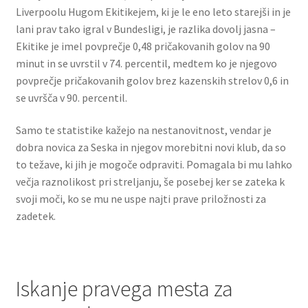
Liverpoolu Hugom Ekitikejem, ki je le eno leto starejši in je
lani prav tako igral v Bundesligi, je razlika dovolj jasna –
Ekitike je imel povprečje 0,48 pričakovanih golov na 90
minut in se uvrstil v 74. percentil, medtem ko je njegovo
povprečje pričakovanih golov brez kazenskih strelov 0,6 in
se uvršča v 90. percentil.
Samo te statistike kažejo na nestanovitnost, vendar je
dobra novica za Seska in njegov morebitni novi klub, da so
to težave, ki jih je mogoče odpraviti. Pomagala bi mu lahko
večja raznolikost pri streljanju, še posebej ker se zateka k
svoji moči, ko se mu ne uspe najti prave priložnosti za
zadetek.
Iskanje pravega mesta za