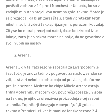
povišali vodstvo z 1:0 proti Manchester Unitedu, ko so v
zadnjih minutah prejeli dva neumna gola. tekme. Morda je
še prezgodaj, da bi jih zares šteli, a tudi v preteklih letih
nikoli niso bili videti tako sprijaznjeni s porazom kot zdaj.
City se bo moral precej potruditi, da se bo izkopal iz te
luknje, zato je do takrat morda najbolje, da ne govorimo o
svojih upih na naslov.
Arsenal
Arsenal, ki v tej fazi sezone zaostaja za Liverpoolom le
šest točk, je znova trdno v pogovoru za naslov, vendar se
zdi, da stvari nekoliko odstopajo od prevladujoče forme
prejšnje sezone. Medtem ko ekipa Mikela Artete ostaja
trdna v obrambi, medtem ko v povprečju dosega 0,9 gola
na tekmo, je njihova ofenzivna proizvodnja v tej sezoni
usahnila. Topničarji dosegajo v povprečju 1,8 gola na
tekmo v Premier ligi, kar je manj od lanske sezone 2,4.