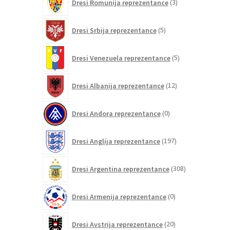
Dresi Romunija reprezentance
3
izdelki
5
Dresi Srbija reprezentance
5
izdelkov
5
Dresi Venezuela reprezentance
5
izdelkov
12
Dresi Albanija reprezentance
12
izdelkov
0
Dresi Andora reprezentance
0
izdelkov
197
Dresi Anglija reprezentance
197
izdelkov
308
Dresi Argentina reprezentance
308
izdelkov
0
Dresi Armenija reprezentance
0
izdelkov
20
Dresi Avstrija reprezentance
20
izdelkov