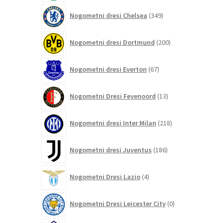
349
Nogometni dresi Chelsea
349
izdelkov
200
Nogometni dresi Dortmund
200
izdelkov
67
Nogometni dresi Everton
67
izdelkov
13
Nogometni Dresi Feyenoord
13
izdelkov
218
Nogometni dresi Inter Milan
218
izdelkov
186
Nogometni dresi Juventus
186
izdelkov
4
Nogometni Dresi Lazio
4
izdelki
0
Nogometni Dresi Leicester City
0
izdelkov