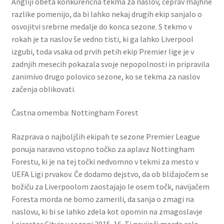
Angliji obeta konkurenčna tekma za naslov, čeprav majhne
razlike pomenijo, da bi lahko nekaj drugih ekip sanjalo o
osvojitvi srebrne medalje do konca sezone. S tekmo v
rokah je ta naslov še vedno tisti, ki ga lahko Liverpool
izgubi, toda vsaka od prvih petih ekip Premier lige je v
zadnjih mesecih pokazala svoje nepopolnosti in pripravila
zanimivo drugo polovico sezone, ko se tekma za naslov
začenja oblikovati.
Častna omemba: Nottingham Forest
Razprava o najboljših ekipah te sezone Premier League
ponuja naravno vstopno točko za aplavz Nottingham
Forestu, ki je na tej točki nedvomno v tekmi za mesto v
UEFA Ligi prvakov. Če dodamo dejstvo, da ob bližajočem se
božiču za Liverpoolom zaostajajo le osem točk, navijačem
Foresta morda ne bomo zamerili, da sanja o zmagi na
naslovu, ki bi se lahko zdela kot opomin na zmagoslavje
Leicester Cityja v sezoni 2015-16. Ti navijači morda celo