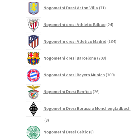
71
Nogometni Dresi Aston Villa
71
izdelkov
24
Nogometni dresi Athletic Bilbao
24
izdelkov
184
Nogometni dresi Atletico Madrid
184
izdelkov
708
Nogometni dresi Barcelona
708
izdelkov
309
Nogometni dresi Bayern Munich
309
izdelkov
26
Nogometni Dresi Benfica
26
izdelkov
Nogometni Dresi Borussia Monchengladbach
8
8
izdelkov
8
Nogometni Dresi Celtic
8
izdelkov