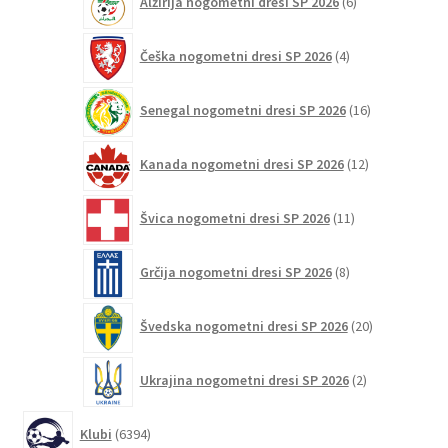
Alžirija nogometni dresi SP 2026
6
izdelkov
4
Češka nogometni dresi SP 2026
4
izdelki
16
Senegal nogometni dresi SP 2026
16
izdelkov
12
Kanada nogometni dresi SP 2026
12
izdelkov
11
Švica nogometni dresi SP 2026
11
izdelkov
8
Grčija nogometni dresi SP 2026
8
izdelkov
20
Švedska nogometni dresi SP 2026
20
izdelkov
2
Ukrajina nogometni dresi SP 2026
2
izdelka
6394
Klubi
6394
izdelkov