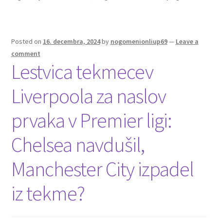
o
t
t
k
Posted on
16. decembra, 2024
by
nogomenionliup69
—
Leave a
comment
Lestvica tekmecev
Liverpoola za naslov
prvaka v Premier ligi:
Chelsea navdušil,
Manchester City izpadel
iz tekme?