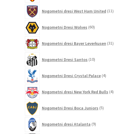
11
Nogometni dresi West Ham United
11
izdelkov
60
Nogometni Dresi Wolves
60
izdelkov
31
Nogometni dresi Bayer Leverkusen
31
izdelkov
10
Nogometni Dresi Santos
10
izdelkov
4
Nogometni Dresi Crystal Palace
4
izdelki
4
Nogometni dresi New York Red Bulls
4
izdelki
5
Nogometni Dresi Boca Juniors
5
izdelkov
9
Nogometni dresi Atalanta
9
izdelkov