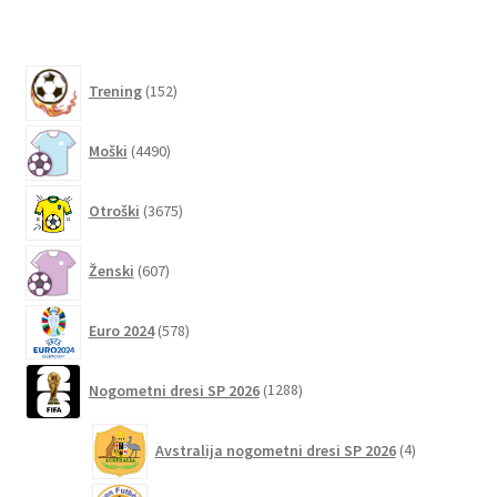
k
152
Trening
152
izdelkov
4490
Moški
4490
izdelkov
3675
Otroški
3675
izdelkov
607
Ženski
607
izdelkov
578
Euro 2024
578
izdelkov
1288
Nogometni dresi SP 2026
1288
izdelkov
4
Avstralija nogometni dresi SP 2026
4
izdelki
6