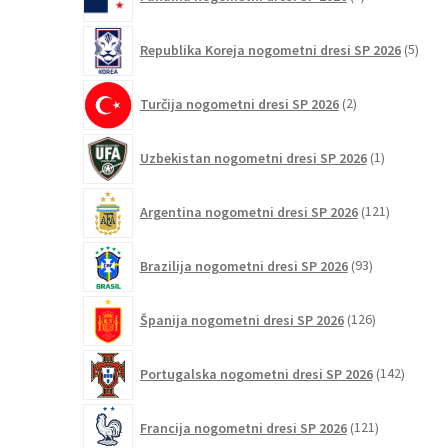
izdelki
5
Republika Koreja nogometni dresi SP 2026
5
izdel
2
Turčija nogometni dresi SP 2026
2
izdelka
1
Uzbekistan nogometni dresi SP 2026
1
izdelek
121
Argentina nogometni dresi SP 2026
121
izdelkov
93
Brazilija nogometni dresi SP 2026
93
izdelkov
126
Španija nogometni dresi SP 2026
126
izdelkov
142
Portugalska nogometni dresi SP 2026
142
izdelko
121
Francija nogometni dresi SP 2026
121
izdelkov