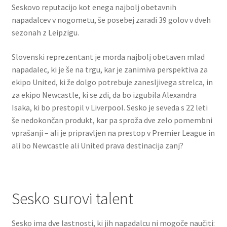
Seskovo reputacijo kot enega najbolj obetavnih
napadalcev v nogometu, še posebej zaradi 39 golov v dveh
sezonah z Leipzigu.
Slovenski reprezentant je morda najbolj obetaven mlad
napadalec, ki je še na trgu, kar je zanimiva perspektiva za
ekipo United, ki že dolgo potrebuje zanesljivega strelca, in
za ekipo Newcastle, ki se zdi, da bo izgubila Alexandra
Isaka, ki bo prestopil v Liverpool. Sesko je seveda s 22 leti
še nedokončan produkt, kar pa sproža dve zelo pomembni
vprašanji – ali je pripravljen na prestop v Premier League in
ali bo Newcastle ali United prava destinacija zanj?
Sesko surovi talent
Sesko ima dve lastnosti, ki jih napadalcu ni mogoče naučiti: