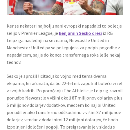
Ker se nekateri najbolj znani evropski napadalci to poletje
selijo v Premier League, je
Benjamin Sesko dresi
iz RB
Leipziga naslednji na seznamu, Newcastle United in
Manchester United pa se potegujeta za podpis pogodbe z
napadalcem, saj je do konca transfernega roka le še nekaj
tednov.
Sesko je sprožil licitacijsko vojno med tema dvema
ekipama, ki računata, da bo 22-letnik zapolnil bolečo vrzel
v svojih kadrih. Po poročanju The Athletic je Leipzig zavrnil
ponudbo Newcastle v višini okoli 87 milijonov dolarjev plus
6 milijonov dolarjev dodatkov, medtem ko naj bi United
ponudil enako transferno odškodnino v višini 87 milijonov
dolarjev, vendar z dodatnimi 12 milijoni dolarjev, če bodo
izpolnjeni določeni pogoji. To preigravanje je v skladu s