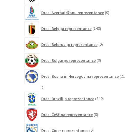
0
Dresi Azerbajdžanu reprezentance
0
izdelkov
140
Dresi Belgija reprezentance
140
izdelkov
0
Dresi Belorusijo reprezentance
0
izdelkov
0
Dresi Bolgarijo reprezentance
0
izdelkov
Dresi Bosna in Hercegovina reprezentance
21
21
izdelkov
240
Dresi Brazilija reprezentance
240
izdelkov
0
Dresi Češčina reprezentance
0
izdelkov
0
Dresi Ciper reprezentance
0