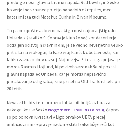
predolgo nosil glavno breme napada Red Devils, in Sesko
bo verjetno vrhunec poletja napadnih okrepitev, med
katerimi sta tudi Matehus Cunha in Bryan Mbeumo.
To pa ne upošteva bremena, ki ga nosi najnovejši igralec
Uniteda z številko 9. Čeprav je klub že več kot desetletje
oddaljen od svojih slavnih dni, je še vedno neverjetno veliko
pritiska na vsakogar, ki kaže vsaj kanček obetavnosti, kar
lahko zavira njihov razvoj. Najnovejša žrtev tega pojava je
morda Rasmus Hojlund, ki po dveh sezonah še ni postal
glavni napadalec Uniteda, kar je morda nepravično
pričakovanje od igralca, ki je prišel na Old Trafford šele pri
20 letih.
Newcastle bi v tem primeru lahko bil boljša izbira za
nekoga, kot je Sesko
Nogometni Dresi RB Leipzig
, čeprav
so po ponovni uvrstitvi v Ligo prvakov UEFA precej
ambiciozni in čeprav je nadomestiti Isaka lažje reči kot