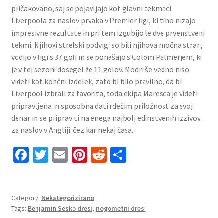
pričakovano, saj se pojavljajo kot glavni tekmeci
Liverpoola za naslov prvaka v Premier ligi, ki tiho nizajo
impresivne rezultate in pri tem izgubijo le dve prvenstveni
tekmi. Njihovi strelski podvigi so bili njihova močna stran,
vodijo v ligi s 37 goli in se ponašajo s Colom Palmerjem, ki
je v tej sezoni dosegel že 11 golov. Modri ​​še vedno niso
videti kot končni izdelek, zato bi bilo pravilno, da bi
Liverpool izbrali za favorita, toda ekipa Maresca je videti
pripravljena in sposobna dati rdečim priložnost za svoj
denar in se pripraviti na enega najbolj edinstvenih izzivov
za naslov v Angliji. čez kar nekaj časa.
Fa
T
E
Pi
R
S
ce
wi
m
nt
e
h
b
tt
ai
er
d
ar
o
er
l
es
di
e
Category:
Nekategorizirano
Tags:
Benjamin Sesko dresi
,
nogometni dresi
o
t
t