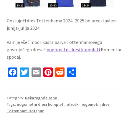
Gostujoči dres Tottenhama 2024–2025 bo predstavljen
junija/julija 2024.
Vam je všeč modrikasta barva Tottenhamovega
gostujočega dresa?
nogometni dresi kompleti
Komentar
spodaj.
Fa
T
E
Pi
R
S
ce
wi
m
nt
e
h
b
tt
ai
er
d
ar
o
er
l
es
di
e
Category:
Nekategorizirano
Tags:
nogometni dresi kompleti
,
otroški nogometni dres
o
t
t
Tottenham Hotspur
k