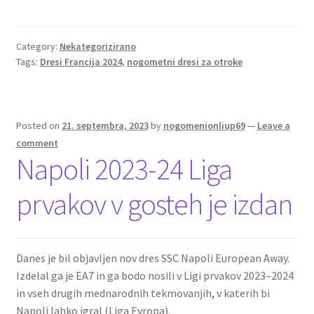
ce
wi
m
nt
e
h
b
tt
ai
er
d
ar
o
er
l
es
di
e
Category:
Nekategorizirano
Tags:
Dresi Francija 2024
,
nogometni dresi za otroke
o
t
t
k
Posted on
21. septembra, 2023
by
nogomenionliup69
—
Leave a
comment
Napoli 2023-24 Liga
prvakov v gosteh je izdan
Danes je bil objavljen nov dres SSC Napoli European Away.
Izdelal ga je EA7 in ga bodo nosili v Ligi prvakov 2023–2024
in vseh drugih mednarodnih tekmovanjih, v katerih bi
Napoli lahko igral (Liga Evropa).