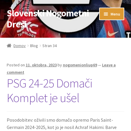
Slovenski Nogometni
Skip
Skip
Menu
to
to
Dresi
navigation
content
Domov
Domov
Blog
Stran 34
Blog
Posted on
11. oktobra, 2023
by
nogomenionliup69
—
Leave a
FAQs
comment
PSG 24-25 Domači
Kontaktiraj nas
Komplet je ušel
Košarica
Moj račun
Posodobitev: oživili smo domačo opremo Paris Saint-
Germain 2024-2025, kot jo je nosil Achraf Hakimi. Barve
Trgovina