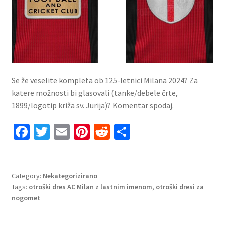
Se že veselite kompleta ob 125-letnici Milana 2024? Za
katere možnosti bi glasovali (tanke/debele črte,
1899/logotip križa sv. Jurija)? Komentar spodaj.
Fa
T
E
Pi
R
S
ce
wi
m
nt
e
h
b
tt
ai
er
d
ar
o
er
l
es
di
e
Category:
Nekategorizirano
Tags:
otroški dres AC Milan z lastnim imenom
,
otroški dresi za
o
t
t
nogomet
k