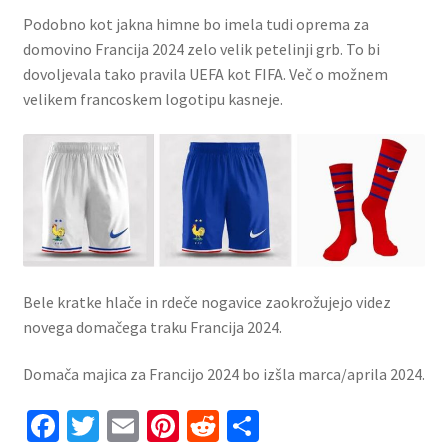
Podobno kot jakna himne bo imela tudi oprema za
domovino Francija 2024 zelo velik petelinji grb. To bi
dovoljevala tako pravila UEFA kot FIFA. Več o možnem
velikem francoskem logotipu kasneje.
Bele kratke hlače in rdeče nogavice zaokrožujejo videz
novega domačega traku Francija 2024.
Domača majica za Francijo 2024 bo izšla marca/aprila 2024.
Fa
T
E
Pi
R
S