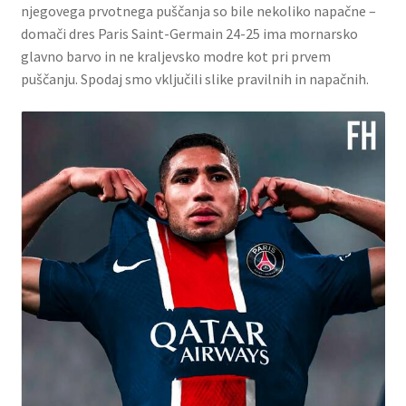
njegovega prvotnega puščanja so bile nekoliko napačne –
domači dres Paris Saint-Germain 24-25 ima mornarsko
Zaključek nakupa
glavno barvo in ne kraljevsko modre kot pri prvem
puščanju. Spodaj smo vključili slike pravilnih in napačnih.