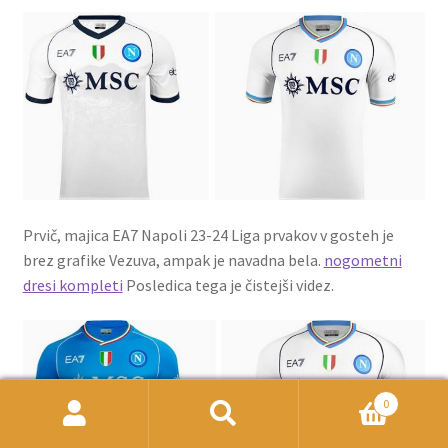
Prvič, majica EA7 Napoli 23-24 Liga prvakov v gosteh je
brez grafike Vezuva, ampak je navadna bela.
nogometni
dresi kompleti
Posledica tega je čistejši videz.
0
Išči:
Iskanje