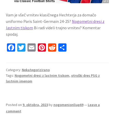
Vam je všeč vrnitev klasičnega Hechterja za domačo
uniformo Paris Saint-Germain 24-25?
Nogometni dresi z
lastnim tiskom
Bi radi videli trajno vrnitev? Komentar
spodaj.
Fa
T
E
Pi
R
S
ce
wi
m
nt
e
h
b
tt
ai
er
d
ar
o
er
l
es
di
e
Category:
Nekategorizirano
Tags:
Nogometni dresi z lastnim tiskom
,
otroški dres PSG z
o
t
t
lastnim imenom
k
Posted on
9. oktobra, 2023
by
nogomenionliup69
—
Leave a
comment