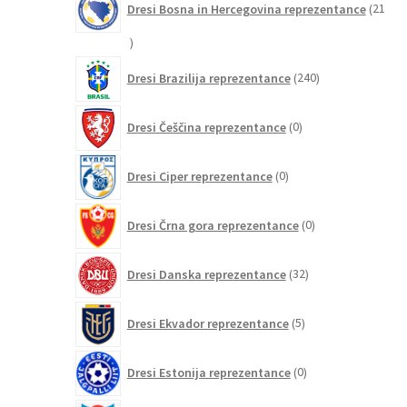
Dresi Bosna in Hercegovina reprezentance
21
21
izdelkov
240
Dresi Brazilija reprezentance
240
izdelkov
0
Dresi Češčina reprezentance
0
izdelkov
0
Dresi Ciper reprezentance
0
izdelkov
0
Dresi Črna gora reprezentance
0
izdelkov
32
Dresi Danska reprezentance
32
izdelkov
5
Dresi Ekvador reprezentance
5
izdelkov
0
Dresi Estonija reprezentance
0
izdelkov