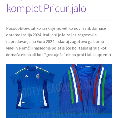
komplet Pricurljalo
Zaključek nakupa
Posodobitev: lahko razkrijemo veliko novih slik domače
opreme Italija 2024. Italija si je le za las zagotovila
napredovanje na Euro 2024 – skoraj zagotovo ga bomo
videli v Nemčiji naslednje poletje (če bo Italija igrala kot
domača ekipa ali kot “gostujoča” ekipa proti lahki opremi).