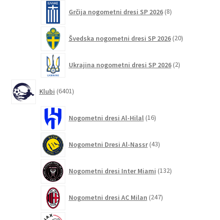
8
Grčija nogometni dresi SP 2026
8
izdelkov
20
Švedska nogometni dresi SP 2026
20
izdelkov
2
Ukrajina nogometni dresi SP 2026
2
izdelka
6401
Klubi
6401
izdelek
16
Nogometni dresi Al-Hilal
16
izdelkov
43
Nogometni Dresi Al-Nassr
43
izdelkov
132
Nogometni dresi Inter Miami
132
izdelkov
247
Nogometni dresi AC Milan
247
izdelkov
46