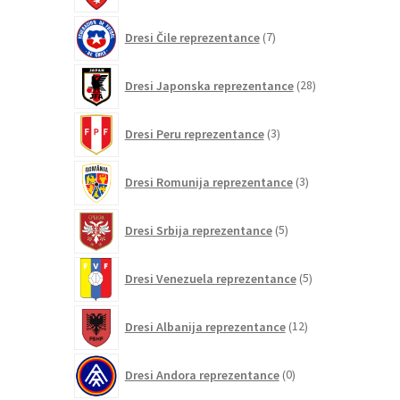
7
Dresi Čile reprezentance
7
izdelkov
28
Dresi Japonska reprezentance
28
izdelkov
3
Dresi Peru reprezentance
3
izdelki
3
Dresi Romunija reprezentance
3
izdelki
5
Dresi Srbija reprezentance
5
izdelkov
5
Dresi Venezuela reprezentance
5
izdelkov
12
Dresi Albanija reprezentance
12
izdelkov
0
Dresi Andora reprezentance
0
izdelkov