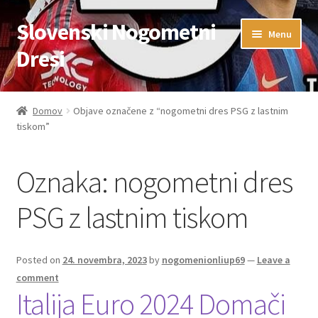
Slovenski Nogometni
Skip
Skip
Menu
to
to
Dresi
navigation
content
Domov
Domov
Objave označene z “nogometni dres PSG z lastnim
tiskom”
Blog
FAQs
Oznaka:
nogometni dres
Kontaktiraj nas
PSG z lastnim tiskom
Košarica
Posted on
24. novembra, 2023
by
nogomenionliup69
—
Leave a
comment
Moj račun
Italija Euro 2024 Domači
Trgovina