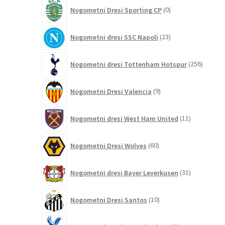
0
Nogometni Dresi Sporting CP
0
izdelkov
23
Nogometni dresi SSC Napoli
23
izdelkov
256
Nogometni dresi Tottenham Hotspur
256
izdelko
9
Nogometni Dresi Valencia
9
izdelkov
11
Nogometni dresi West Ham United
11
izdelkov
60
Nogometni Dresi Wolves
60
izdelkov
31
Nogometni dresi Bayer Leverkusen
31
izdelkov
10
Nogometni Dresi Santos
10
izdelkov
4