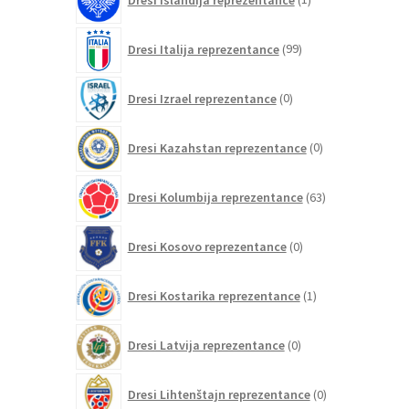
izdelek
99
Dresi Italija reprezentance
99
izdelkov
0
Dresi Izrael reprezentance
0
izdelkov
0
Dresi Kazahstan reprezentance
0
izdelkov
63
Dresi Kolumbija reprezentance
63
izdelkov
0
Dresi Kosovo reprezentance
0
izdelkov
1
Dresi Kostarika reprezentance
1
izdelek
0
Dresi Latvija reprezentance
0
izdelkov
0
Dresi Lihtenštajn reprezentance
0
izdelkov