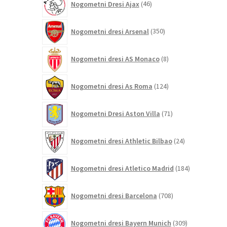
Nogometni Dresi Ajax
46
izdelkov
350
Nogometni dresi Arsenal
350
izdelkov
8
Nogometni dresi AS Monaco
8
izdelkov
124
Nogometni dresi As Roma
124
izdelkov
71
Nogometni Dresi Aston Villa
71
izdelkov
24
Nogometni dresi Athletic Bilbao
24
izdelkov
184
Nogometni dresi Atletico Madrid
184
izdelkov
708
Nogometni dresi Barcelona
708
izdelkov
309
Nogometni dresi Bayern Munich
309