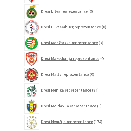
0
Dresi Litva reprezentance
0
izdelkov
0
Dresi Luksemburg reprezentance
0
izdelkov
3
Dresi Madžarska reprezentance
3
izdelki
0
Dresi Makedonija reprezentance
0
izdelkov
0
Dresi Malta reprezentance
0
izdelkov
84
Dresi Mehika reprezentance
84
izdelkov
0
Dresi Moldavijo reprezentance
0
izdelkov
174
Dresi Nemčija reprezentance
174
izdelkov