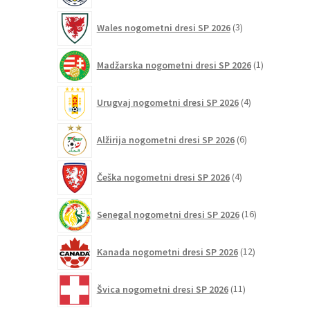
3
Wales nogometni dresi SP 2026
3
izdelki
1
Madžarska nogometni dresi SP 2026
1
izdelek
4
Urugvaj nogometni dresi SP 2026
4
izdelki
6
Alžirija nogometni dresi SP 2026
6
izdelkov
4
Češka nogometni dresi SP 2026
4
izdelki
16
Senegal nogometni dresi SP 2026
16
izdelkov
12
Kanada nogometni dresi SP 2026
12
izdelkov
11
Švica nogometni dresi SP 2026
11
izdelkov