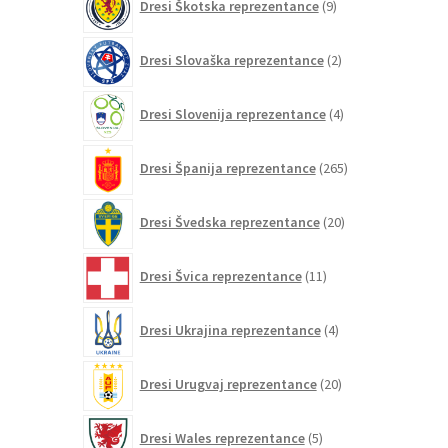
Dresi Škotska reprezentance
9
izdelkov
2
Dresi Slovaška reprezentance
2
izdelka
4
Dresi Slovenija reprezentance
4
izdelki
265
Dresi Španija reprezentance
265
izdelkov
20
Dresi Švedska reprezentance
20
izdelkov
11
Dresi Švica reprezentance
11
izdelkov
4
Dresi Ukrajina reprezentance
4
izdelki
20
Dresi Urugvaj reprezentance
20
izdelkov
5
Dresi Wales reprezentance
5
izdelkov