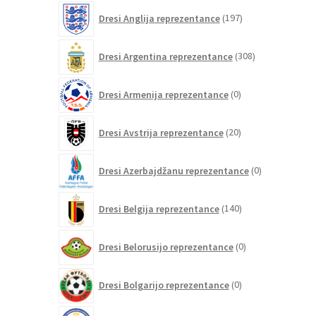
197
Dresi Anglija reprezentance
197
izdelkov
308
Dresi Argentina reprezentance
308
izdelkov
0
Dresi Armenija reprezentance
0
izdelkov
20
Dresi Avstrija reprezentance
20
izdelkov
0
Dresi Azerbajdžanu reprezentance
0
izdelkov
140
Dresi Belgija reprezentance
140
izdelkov
0
Dresi Belorusijo reprezentance
0
izdelkov
0
Dresi Bolgarijo reprezentance
0
izdelkov