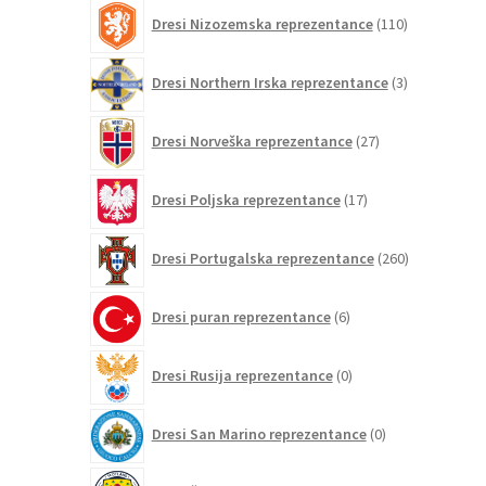
110
Dresi Nizozemska reprezentance
110
izdelkov
3
Dresi Northern Irska reprezentance
3
izdelki
27
Dresi Norveška reprezentance
27
izdelkov
17
Dresi Poljska reprezentance
17
izdelkov
260
Dresi Portugalska reprezentance
260
izdelkov
6
Dresi puran reprezentance
6
izdelkov
0
Dresi Rusija reprezentance
0
izdelkov
0
Dresi San Marino reprezentance
0
izdelkov
9