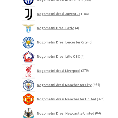
izdelkov
186
Nogometni dresi Juventus
186
izdelkov
4
Nogometni Dresi Lazio
4
izdelki
0
Nogometni Dresi Leicester City
0
izdelkov
4
Nogometni Dresi Lille OSC
4
izdelki
376
Nogometni dresi Liverpool
376
izdelkov
464
Nogometni dresi Manchester City
464
izdelkov
325
Nogometni dresi Manchester United
325
izdelkov
84
Nogometni Dresi Newcastle United
84
izdelkov