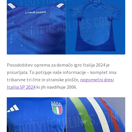
Posodobitev: oprema za domačo igro Italija 2024 je
pricurljala. To potrjuje naše informacije – komplet ima
tribarvne tri črte in stranske plošče,
nogometni dresi
Italija SP 2024
ki jih navdihuje 2006.