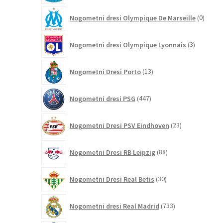
0
Nogometni dresi Olympique De Marseille
0
izdelk
3
Nogometni dresi Olympique Lyonnais
3
izdelki
13
Nogometni Dresi Porto
13
izdelkov
447
Nogometni dresi PSG
447
izdelkov
23
Nogometni Dresi PSV Eindhoven
23
izdelkov
88
Nogometni Dresi RB Leipzig
88
izdelkov
30
Nogometni Dresi Real Betis
30
izdelkov
733
Nogometni dresi Real Madrid
733
izdelkov