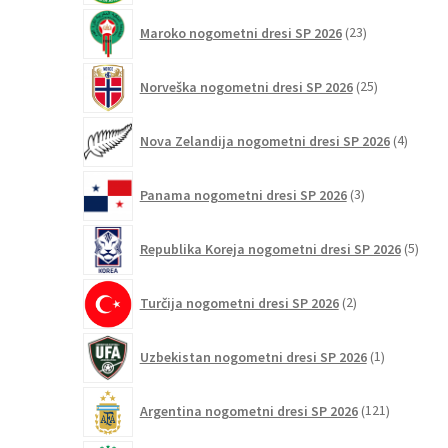
23
Maroko nogometni dresi SP 2026
23
izdelkov
25
Norveška nogometni dresi SP 2026
25
izdelkov
4
Nova Zelandija nogometni dresi SP 2026
4
izdelki
3
Panama nogometni dresi SP 2026
3
izdelki
5
Republika Koreja nogometni dresi SP 2026
5
izdel
2
Turčija nogometni dresi SP 2026
2
izdelka
1
Uzbekistan nogometni dresi SP 2026
1
izdelek
121
Argentina nogometni dresi SP 2026
121
izdelkov