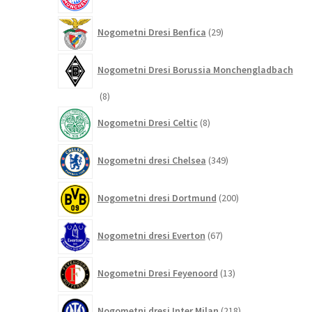
izdelkov
29
Nogometni Dresi Benfica
29
izdelkov
Nogometni Dresi Borussia Monchengladbach
8
8
izdelkov
8
Nogometni Dresi Celtic
8
izdelkov
349
Nogometni dresi Chelsea
349
izdelkov
200
Nogometni dresi Dortmund
200
izdelkov
67
Nogometni dresi Everton
67
izdelkov
13
Nogometni Dresi Feyenoord
13
izdelkov
218
Nogometni dresi Inter Milan
218