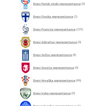
0
Dresi Ferski otoki reprezentance
0
izdelkov
2
Dresi Finska reprezentance
2
izdelka
235
Dresi Francija reprezentance
235
izdelkov
0
Dresi Gibraltar reprezentance
0
izdelkov
8
Dresi Grčija reprezentance
8
izdelkov
0
Dresi Gruzija reprezentance
0
izdelkov
86
Dresi Hrvaška reprezentance
86
izdelkov
0
Dresi Irska reprezentance
0
izdelkov
1
Dresi Islandija reprezentance
1