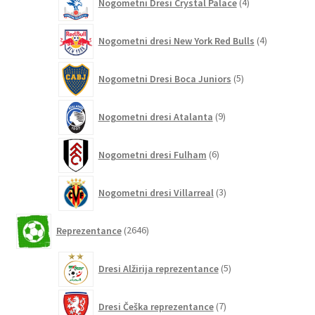
Nogometni Dresi Crystal Palace
4
izdelki
4
Nogometni dresi New York Red Bulls
4
izdelki
5
Nogometni Dresi Boca Juniors
5
izdelkov
9
Nogometni dresi Atalanta
9
izdelkov
6
Nogometni dresi Fulham
6
izdelkov
3
Nogometni dresi Villarreal
3
izdelki
2646
Reprezentance
2646
izdelkov
5
Dresi Alžirija reprezentance
5
izdelkov
7
Dresi Češka reprezentance
7
izdelkov