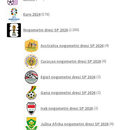
izdelkov
578
Euro 2024
578
izdelkov
1288
Nogometni dresi SP 2026
1288
izdelkov
4
Avstralija nogometni dresi SP 2026
4
izdelki
6
Curaçao nogometni dresi SP 2026
6
izdelkov
2
Egipt nogometni dresi SP 2026
2
izdelka
2
Gana nogometni dresi SP 2026
2
izdelka
2
Irak nogometni dresi SP 2026
2
izdelka
6
Južna Afrika nogometni dresi SP 2026
6
izdelkov