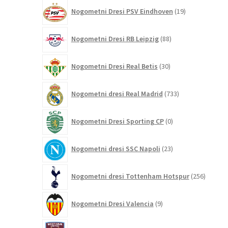
19
Nogometni Dresi PSV Eindhoven
19
izdelkov
88
Nogometni Dresi RB Leipzig
88
izdelkov
30
Nogometni Dresi Real Betis
30
izdelkov
733
Nogometni dresi Real Madrid
733
izdelkov
0
Nogometni Dresi Sporting CP
0
izdelkov
23
Nogometni dresi SSC Napoli
23
izdelkov
256
Nogometni dresi Tottenham Hotspur
256
izdelko
9
Nogometni Dresi Valencia
9
izdelkov
11