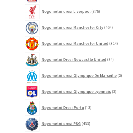
376
Nogometni dresi Liverpool
376
izdelkov
464
Nogometni dresi Manchester City
464
izdelkov
324
Nogometni dresi Manchester United
324
izdelkov
84
Nogometni Dresi Newcastle United
84
izdelkov
0
Nogometni dresi Olympique De Marseille
0
izdelk
3
Nogometni dresi Olympique Lyonnais
3
izdelki
13
Nogometni Dresi Porto
13
izdelkov
433
Nogometni dresi PSG
433
izdelkov