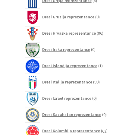
Dresi Grčija reprezentance
8
izdelkov
0
Dresi Gruzija reprezentance
0
izdelkov
86
Dresi Hrvaška reprezentance
86
izdelkov
0
Dresi Irska reprezentance
0
izdelkov
1
Dresi Islandija reprezentance
1
izdelek
99
Dresi Italija reprezentance
99
izdelkov
0
Dresi Izrael reprezentance
0
izdelkov
0
Dresi Kazahstan reprezentance
0
izdelkov
63
Dresi Kolumbija reprezentance
63
izdelkov