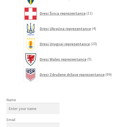
izdelkov
11
Dresi Švica reprezentance
11
izdelkov
4
Dresi Ukrajina reprezentance
4
izdelki
20
Dresi Urugvaj reprezentance
20
izdelkov
5
Dresi Wales reprezentance
5
izdelkov
86
Dresi Združene države reprezentance
86
izdelkov
Name
Email