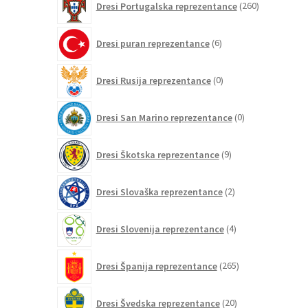
Dresi Portugalska reprezentance
260
izdelkov
6
Dresi puran reprezentance
6
izdelkov
0
Dresi Rusija reprezentance
0
izdelkov
0
Dresi San Marino reprezentance
0
izdelkov
9
Dresi Škotska reprezentance
9
izdelkov
2
Dresi Slovaška reprezentance
2
izdelka
4
Dresi Slovenija reprezentance
4
izdelki
265
Dresi Španija reprezentance
265
izdelkov
20
Dresi Švedska reprezentance
20