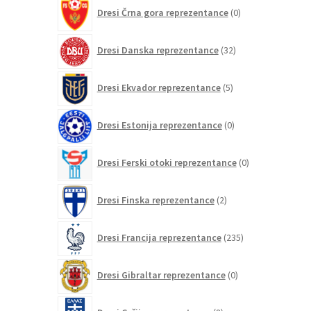
0
Dresi Črna gora reprezentance
0
izdelkov
32
Dresi Danska reprezentance
32
izdelkov
5
Dresi Ekvador reprezentance
5
izdelkov
0
Dresi Estonija reprezentance
0
izdelkov
0
Dresi Ferski otoki reprezentance
0
izdelkov
2
Dresi Finska reprezentance
2
izdelka
235
Dresi Francija reprezentance
235
izdelkov
0
Dresi Gibraltar reprezentance
0
izdelkov
8