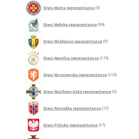
0
Dresi Malta reprezentance
0
izdelkov
84
Dresi Mehika reprezentance
84
izdelkov
0
Dresi Moldavijo reprezentance
0
izdelkov
174
Dresi Nemčija reprezentance
174
izdelkov
110
Dresi Nizozemska reprezentance
110
izdelkov
3
Dresi Northern Irska reprezentance
3
izdelki
27
Dresi Norveška reprezentance
27
izdelkov
17
Dresi Poljska reprezentance
17
izdelkov
260