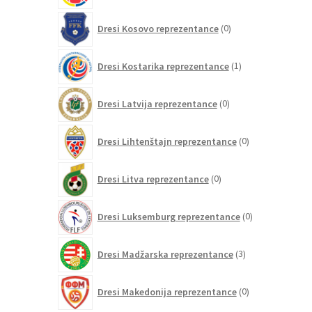
0
Dresi Kosovo reprezentance
0
izdelkov
1
Dresi Kostarika reprezentance
1
izdelek
0
Dresi Latvija reprezentance
0
izdelkov
0
Dresi Lihtenštajn reprezentance
0
izdelkov
0
Dresi Litva reprezentance
0
izdelkov
0
Dresi Luksemburg reprezentance
0
izdelkov
3
Dresi Madžarska reprezentance
3
izdelki
0
Dresi Makedonija reprezentance
0
izdelkov