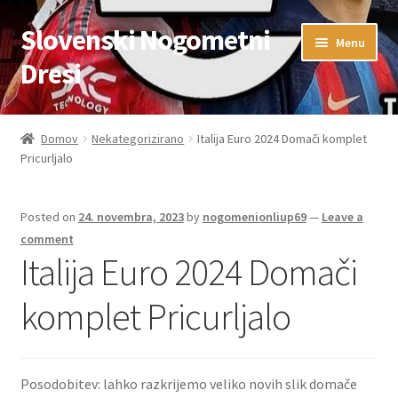
Slovenski Nogometni
Skip
Skip
Menu
to
to
Dresi
navigation
content
Domov
Domov
Nekategorizirano
Italija Euro 2024 Domači komplet
Pricurljalo
Blog
FAQs
Posted on
24. novembra, 2023
by
nogomenionliup69
—
Leave a
comment
Kontaktiraj nas
Italija Euro 2024 Domači
komplet Pricurljalo
Košarica
Moj račun
Posodobitev: lahko razkrijemo veliko novih slik domače
Trgovina