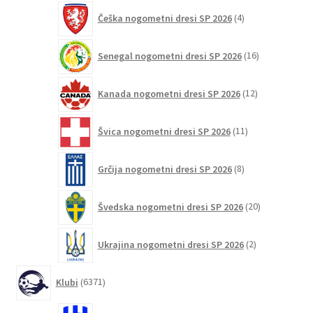
4
Češka nogometni dresi SP 2026
4
izdelki
16
Senegal nogometni dresi SP 2026
16
izdelkov
12
Kanada nogometni dresi SP 2026
12
izdelkov
11
Švica nogometni dresi SP 2026
11
izdelkov
8
Grčija nogometni dresi SP 2026
8
izdelkov
20
Švedska nogometni dresi SP 2026
20
izdelkov
2
Ukrajina nogometni dresi SP 2026
2
izdelka
6371
Klubi
6371
izdelkov
16