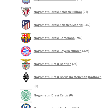
izdelkov
24
Nogometni dresi Athletic Bilbao
24
izdelkov
182
Nogometni dresi Atletico Madrid
182
izdelkov
707
Nogometni dresi Barcelona
707
izdelkov
306
Nogometni dresi Bayern Munich
306
izdelkov
26
Nogometni Dresi Benfica
26
izdelkov
Nogometni Dresi Borussia Monchengladbach
8
8
izdelkov
8
Nogometni Dresi Celtic
8
izdelkov
349