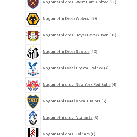
Nogometni dresi West Ham United
11
izdelkov
60
Nogometni Dresi Wolves
60
izdelkov
31
Nogometni dresi Bayer Leverkusen
31
izdelkov
10
Nogometni Dresi Santos
10
izdelkov
4
Nogometni Dresi Crystal Palace
4
izdelki
4
Nogometni dresi New York Red Bulls
4
izdelki
5
Nogometni Dresi Boca Juniors
5
izdelkov
9
Nogometni dresi Atalanta
9
izdelkov
6
Nogometni dresi Fulham
6
izdelkov