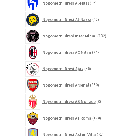
Nogometni dresi Al-Hilal
16
izdelkov
43
Nogometni Dresi Al-Nassr
43
izdelkov
132
Nogometni dresi Inter Miami
132
izdelkov
247
Nogometni dresi AC Milan
247
izdelkov
46
Nogometni Dresi Ajax
46
izdelkov
350
Nogometni dresi Arsenal
350
izdelkov
8
Nogometni dresi AS Monaco
8
izdelkov
124
Nogometni dresi As Roma
124
izdelkov
71
Nogometni Dresi Aston Villa
71