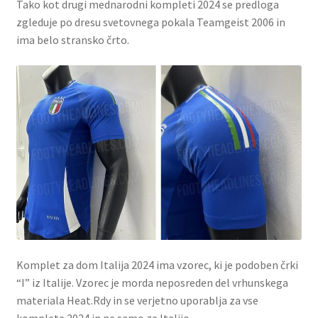
Tako kot drugi mednarodni kompleti 2024 se predloga
zgleduje po dresu svetovnega pokala Teamgeist 2006 in
ima belo stransko črto.
Komplet za dom Italija 2024 ima vzorec, ki je podoben črki
“I” iz Italije.
Vzorec je morda neposreden del vrhunskega
materiala Heat.Rdy in se verjetno uporablja za vse
komplete 2024 in ne samo za Italijo.