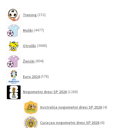
152
Trening
152
izdelkov
4477
Moški
4477
izdelkov
3668
Otroški
3668
izdelkov
604
Ženski
604
izdelki
578
Euro 2024
578
izdelkov
1288
Nogometni dresi SP 2026
1288
izdelkov
4
Avstralija nogometni dresi SP 2026
4
izdelki
6
Curaçao nogometni dresi SP 2026
6
izdelkov