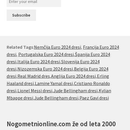
Related Tags
:
Nemčija Euro 2024 dresi
,
Francija Euro 2024
dresi
,
Portugalska Euro 2024 dresi
,
Španija Euro 2024
dresi
,
Italija Euro 2024 dresi
,
Slovenija Euro 2024
dresi
,
Nizozemska Euro 2024 dresi
,
Belgija Euro 2024
dresi
,
Real Madrid dres
,
Anglija Euro 2024 dresi
,
Erling
Haaland dresi
,
Lamine Yamal dresi
,
Cristiano Ronaldo
dresi
,
Lionel Messi dresi
,
Jude Bellingham dresi
,
Kylian
Mbappe dresi
,
Jude Bellingham dresi
,
Paez Gavi dresi
Nogometnionline.com že od leta 2000