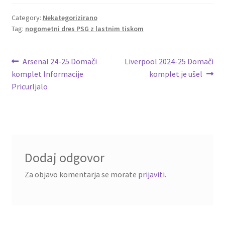
b
tt
ai
er
d
ar
o
er
l
es
di
e
Category:
Nekategorizirano
Tag:
nogometni dres PSG z lastnim tiskom
o
t
t
k
Navigacija
Previous
Next
Arsenal 24-25 Domači
Liverpool 2024-25 Domači
post:
post:
komplet Informacije
komplet je ušel
prispevka
Pricurljalo
Dodaj odgovor
Za objavo komentarja se morate
prijaviti
.