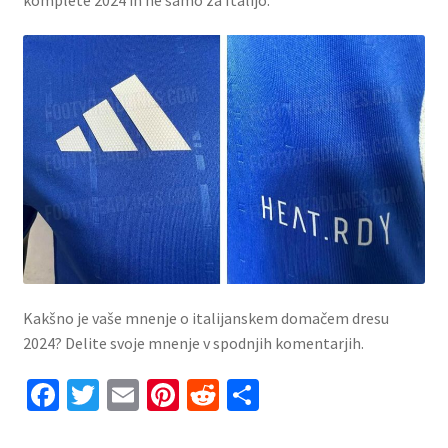
Kakšno je vaše mnenje o italijanskem domačem dresu
2024? Delite svoje mnenje v spodnjih komentarjih.
Fa
T
E
Pi
R
S
ce
wi
m
nt
e
h