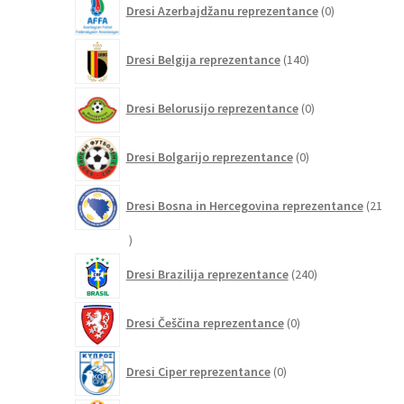
Dresi Azerbajdžanu reprezentance
0
izdelkov
140
Dresi Belgija reprezentance
140
izdelkov
0
Dresi Belorusijo reprezentance
0
izdelkov
0
Dresi Bolgarijo reprezentance
0
izdelkov
Dresi Bosna in Hercegovina reprezentance
21
21
izdelkov
240
Dresi Brazilija reprezentance
240
izdelkov
0
Dresi Češčina reprezentance
0
izdelkov
0
Dresi Ciper reprezentance
0
izdelkov