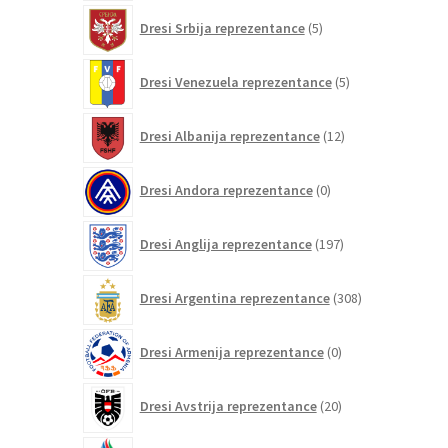
5
Dresi Srbija reprezentance
5
izdelkov
5
Dresi Venezuela reprezentance
5
izdelkov
12
Dresi Albanija reprezentance
12
izdelkov
0
Dresi Andora reprezentance
0
izdelkov
197
Dresi Anglija reprezentance
197
izdelkov
308
Dresi Argentina reprezentance
308
izdelkov
0
Dresi Armenija reprezentance
0
izdelkov
20
Dresi Avstrija reprezentance
20
izdelkov
0