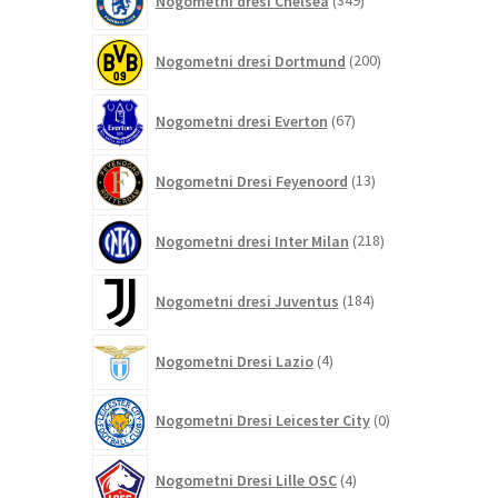
Nogometni dresi Chelsea
349
izdelkov
200
Nogometni dresi Dortmund
200
izdelkov
67
Nogometni dresi Everton
67
izdelkov
13
Nogometni Dresi Feyenoord
13
izdelkov
218
Nogometni dresi Inter Milan
218
izdelkov
184
Nogometni dresi Juventus
184
izdelkov
4
Nogometni Dresi Lazio
4
izdelki
0
Nogometni Dresi Leicester City
0
izdelkov
4
Nogometni Dresi Lille OSC
4
izdelki