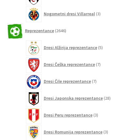
3
Nogometni dresi Villarreal
3
izdelki
2646
Reprezentance
2646
izdelkov
5
Dresi Alžirija reprezentance
5
izdelkov
7
Dresi Češka reprezentance
7
izdelkov
7
Dresi Čile reprezentance
7
izdelkov
28
Dresi Japonska reprezentance
28
izdelkov
3
Dresi Peru reprezentance
3
izdelki
3
Dresi Romunija reprezentance
3
izdelki