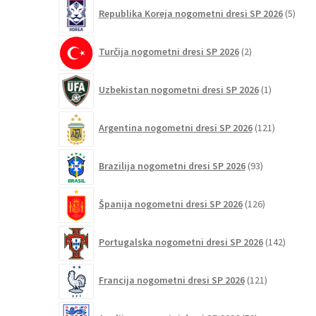
5
Republika Koreja nogometni dresi SP 2026
5
izdel
2
Turčija nogometni dresi SP 2026
2
izdelka
1
Uzbekistan nogometni dresi SP 2026
1
izdelek
121
Argentina nogometni dresi SP 2026
121
izdelkov
93
Brazilija nogometni dresi SP 2026
93
izdelkov
126
Španija nogometni dresi SP 2026
126
izdelkov
142
Portugalska nogometni dresi SP 2026
142
izdelko
121
Francija nogometni dresi SP 2026
121
izdelkov
59