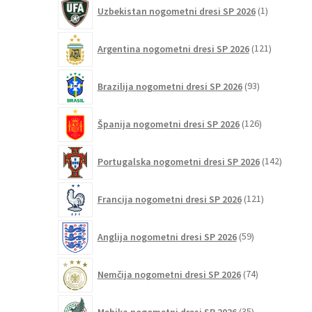
1
Uzbekistan nogometni dresi SP 2026
1
izdelek
121
Argentina nogometni dresi SP 2026
121
izdelkov
93
Brazilija nogometni dresi SP 2026
93
izdelkov
126
Španija nogometni dresi SP 2026
126
izdelkov
142
Portugalska nogometni dresi SP 2026
142
izdelko
121
Francija nogometni dresi SP 2026
121
izdelkov
59
Anglija nogometni dresi SP 2026
59
izdelkov
74
Nemčija nogometni dresi SP 2026
74
izdelkov
35
Mehika nogometni dresi SP 2026
35