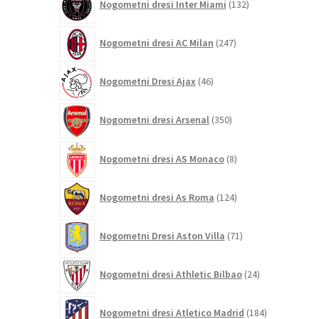
Nogometni dresi Inter Miami
132
izdelkov
247
Nogometni dresi AC Milan
247
izdelkov
46
Nogometni Dresi Ajax
46
izdelkov
350
Nogometni dresi Arsenal
350
izdelkov
8
Nogometni dresi AS Monaco
8
izdelkov
124
Nogometni dresi As Roma
124
izdelkov
71
Nogometni Dresi Aston Villa
71
izdelkov
24
Nogometni dresi Athletic Bilbao
24
izdelkov
184
Nogometni dresi Atletico Madrid
184
izdelkov