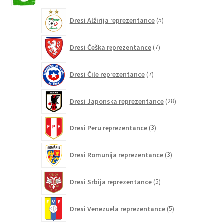
5
Dresi Alžirija reprezentance
5
izdelkov
7
Dresi Češka reprezentance
7
izdelkov
7
Dresi Čile reprezentance
7
izdelkov
28
Dresi Japonska reprezentance
28
izdelkov
3
Dresi Peru reprezentance
3
izdelki
3
Dresi Romunija reprezentance
3
izdelki
5
Dresi Srbija reprezentance
5
izdelkov
5
Dresi Venezuela reprezentance
5
izdelkov