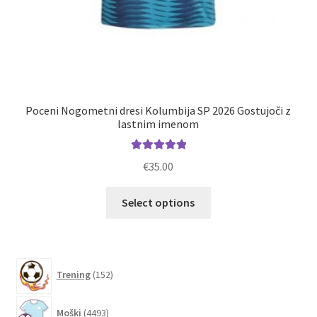
P
Poceni Nogometni dresi Kolumbija SP 2026 Gostujoči z
lastnim imenom
Ocenjeno
€
35.00
5.00
od 5
Ta
Select options
izdelek
ima
več
različic.
152
Trening
152
izdelkov
Možnosti
lahko
4493
Moški
4493