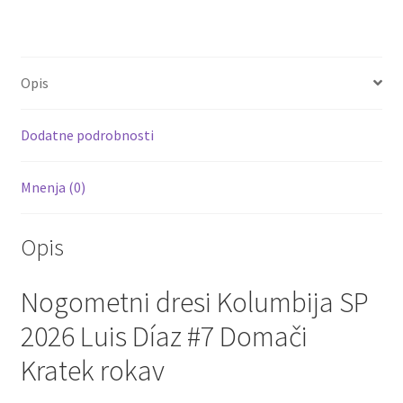
ce
wi
m
nt
e
h
količina
b
tt
ai
er
d
ar
o
er
l
es
di
e
Opis
o
t
t
k
Dodatne podrobnosti
Mnenja (0)
Opis
Nogometni dresi Kolumbija SP
2026 Luis Díaz #7 Domači
Kratek rokav