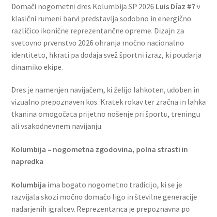
Domači nogometni dres Kolumbija SP 2026
Luis Díaz #7
v
klasični rumeni barvi predstavlja sodobno in energično
različico ikonične reprezentančne opreme. Dizajn za
svetovno prvenstvo 2026 ohranja močno nacionalno
identiteto, hkrati pa dodaja svež športni izraz, ki poudarja
dinamiko ekipe.
Dres je namenjen navijačem, ki želijo lahkoten, udoben in
vizualno prepoznaven kos. Kratek rokav ter zračna in lahka
tkanina omogočata prijetno nošenje pri športu, treningu
ali vsakodnevnem navijanju.
Kolumbija – nogometna zgodovina, polna strasti in
napredka
Kolumbija
ima bogato nogometno tradicijo, ki se je
razvijala skozi močno domačo ligo in številne generacije
nadarjenih igralcev. Reprezentanca je prepoznavna po