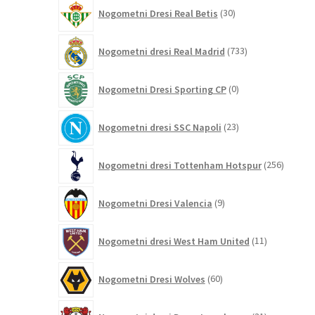
30
Nogometni Dresi Real Betis
30
izdelkov
733
Nogometni dresi Real Madrid
733
izdelkov
0
Nogometni Dresi Sporting CP
0
izdelkov
23
Nogometni dresi SSC Napoli
23
izdelkov
256
Nogometni dresi Tottenham Hotspur
256
izdelko
9
Nogometni Dresi Valencia
9
izdelkov
11
Nogometni dresi West Ham United
11
izdelkov
60
Nogometni Dresi Wolves
60
izdelkov
31