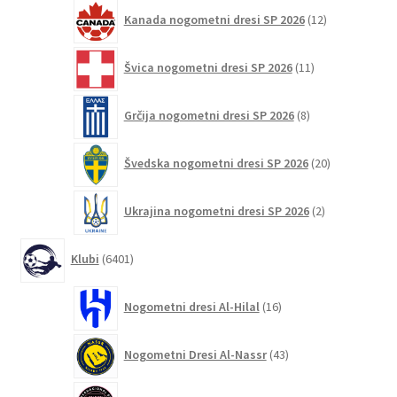
12
Kanada nogometni dresi SP 2026
12
izdelkov
11
Švica nogometni dresi SP 2026
11
izdelkov
8
Grčija nogometni dresi SP 2026
8
izdelkov
20
Švedska nogometni dresi SP 2026
20
izdelkov
2
Ukrajina nogometni dresi SP 2026
2
izdelka
6401
Klubi
6401
izdelek
16
Nogometni dresi Al-Hilal
16
izdelkov
43
Nogometni Dresi Al-Nassr
43
izdelkov
132