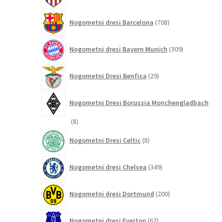
708
Nogometni dresi Barcelona
708
izdelkov
309
Nogometni dresi Bayern Munich
309
izdelkov
29
Nogometni Dresi Benfica
29
izdelkov
Nogometni Dresi Borussia Monchengladbach
8
8
izdelkov
8
Nogometni Dresi Celtic
8
izdelkov
349
Nogometni dresi Chelsea
349
izdelkov
200
Nogometni dresi Dortmund
200
izdelkov
67
Nogometni dresi Everton
67