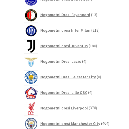
izdelkov
13
Nogometni Dresi Feyenoord
13
izdelkov
218
Nogometni dresi Inter Milan
218
izdelkov
186
Nogometni dresi Juventus
186
izdelkov
4
Nogometni Dresi Lazio
4
izdelki
0
Nogometni Dresi Leicester City
0
izdelkov
4
Nogometni Dresi Lille OSC
4
izdelki
376
Nogometni dresi Liverpool
376
izdelkov
464
Nogometni dresi Manchester City
464
izdelkov