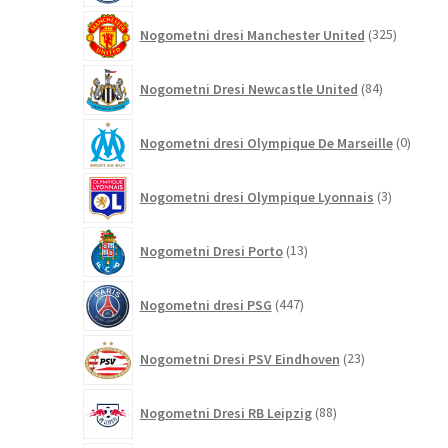
325
Nogometni dresi Manchester United
325
izdelkov
84
Nogometni Dresi Newcastle United
84
izdelkov
0
Nogometni dresi Olympique De Marseille
0
izdelk
3
Nogometni dresi Olympique Lyonnais
3
izdelki
13
Nogometni Dresi Porto
13
izdelkov
447
Nogometni dresi PSG
447
izdelkov
23
Nogometni Dresi PSV Eindhoven
23
izdelkov
88
Nogometni Dresi RB Leipzig
88
izdelkov