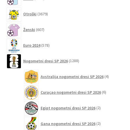
izberete
izdelkov
na
3679
Otroški
3679
strani
izdelkov
izdelka
607
Ženski
607
izdelkov
578
Euro 2024
578
izdelkov
1288
Nogometni dresi SP 2026
1288
izdelkov
4
Avstralija nogometni dresi SP 2026
4
izdelki
6
Curaçao nogometni dresi SP 2026
6
izdelkov
2
Egipt nogometni dresi SP 2026
2
izdelka
2
Gana nogometni dresi SP 2026
2
izdelka