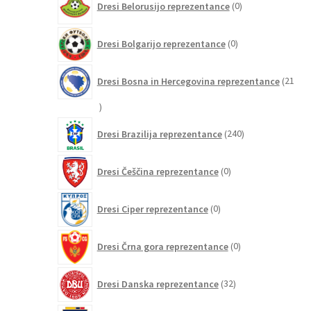
Dresi Belorusijo reprezentance
0
izdelkov
0
Dresi Bolgarijo reprezentance
0
izdelkov
Dresi Bosna in Hercegovina reprezentance
21
21
izdelkov
240
Dresi Brazilija reprezentance
240
izdelkov
0
Dresi Češčina reprezentance
0
izdelkov
0
Dresi Ciper reprezentance
0
izdelkov
0
Dresi Črna gora reprezentance
0
izdelkov
32
Dresi Danska reprezentance
32
izdelkov