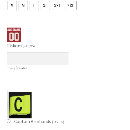
S
M
L
XL
XXL
3XL
Tiskom
(
+
€
5.95
)
Imei / Številka
Captain Armbands
(
+
€
2.95
)