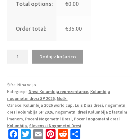
Total options:
€0.00
Order total:
€35.00
Kupiti
Dodaj v košarico
Nogometni
dresi
Kolumbija
SP
Šifra:
Ni na voljo
Kategorije:
Dresi Kolumbija reprezentance
,
Kolumbija
2026
nogometni dresi SP 2026
,
Moški
Luis
Oznake:
Kolumbija 2026 world cup
,
Luis Diaz dresi
,
nogometni
Diaz
dresi Kolumbija SP 2026
,
nogometni dresi Kolumbija z lastnim
#7
imenom
,
Poceni Nogometni Dresi
,
Poceni nogometni dresi
Domači
Kolumbija
,
Slovenski Nogometni Dresi
Kratek
Fa
T
E
Pi
R
S
rokav