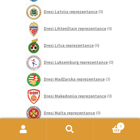
0
Dresi Latvija reprezentance
0
izdelkov
0
Dresi Lihtenštajn reprezentance
0
izdelkov
0
Dresi Litva reprezentance
0
izdelkov
0
Dresi Luksemburg reprezentance
0
izdelkov
3
Dresi Madžarska reprezentance
3
izdelki
0
Dresi Makedonija reprezentance
0
izdelkov
0
Dresi Malta reprezentance
0
izdelkov
84
0
Dresi Mehika reprezentance
84
izdelkov
Išči:
Iskanje