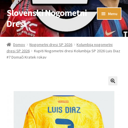
Slovenski Nogometni
Skip
Skip
Menu
to
to
Dresi
navigation
content
Domov
Domov
Nogometni dresi SP 2026
Kolumbija nogometni
dresi SP 2026
Kupiti Nogometni dresi Kolumbija SP 2026 Luis Diaz
Blog
#7 Domači Kratek rokav
FAQs
Kontaktiraj nas
Košarica
Moj račun
Trgovina