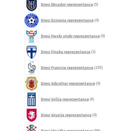
5
Dresi Ekvador reprezentance
5
izdelkov
0
Dresi Estonija reprezentance
0
izdelkov
0
Dresi Ferski otoki reprezentance
0
izdelkov
2
Dresi Finska reprezentance
2
izdelka
235
Dresi Francija reprezentance
235
izdelkov
0
Dresi Gibraltar reprezentance
0
izdelkov
8
Dresi Grčija reprezentance
8
izdelkov
0
Dresi Gruzija reprezentance
0
izdelkov
86
Dresi Hrvaška reprezentance
86