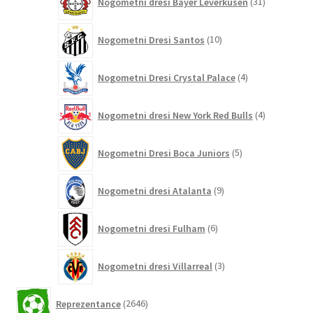
Nogometni dresi Bayer Leverkusen
31
izdelkov
10
Nogometni Dresi Santos
10
izdelkov
4
Nogometni Dresi Crystal Palace
4
izdelki
4
Nogometni dresi New York Red Bulls
4
izdelki
5
Nogometni Dresi Boca Juniors
5
izdelkov
9
Nogometni dresi Atalanta
9
izdelkov
6
Nogometni dresi Fulham
6
izdelkov
3
Nogometni dresi Villarreal
3
izdelki
2646
Reprezentance
2646
izdelkov