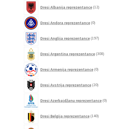
12
Dresi Albanija reprezentance
12
izdelkov
0
Dresi Andora reprezentance
0
izdelkov
197
Dresi Anglija reprezentance
197
izdelkov
308
Dresi Argentina reprezentance
308
izdelkov
0
Dresi Armenija reprezentance
0
izdelkov
20
Dresi Avstrija reprezentance
20
izdelkov
0
Dresi Azerbajdžanu reprezentance
0
izdelkov
140
Dresi Belgija reprezentance
140
izdelkov
0