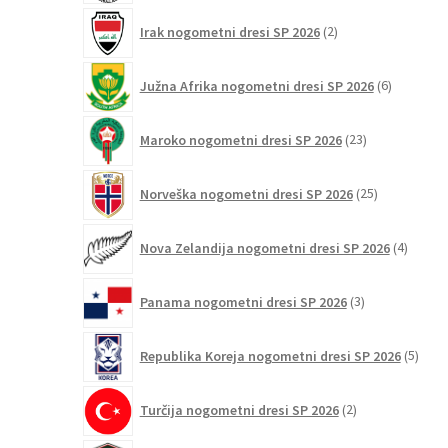
2
Irak nogometni dresi SP 2026
2
izdelka
6
Južna Afrika nogometni dresi SP 2026
6
izdelkov
23
Maroko nogometni dresi SP 2026
23
izdelkov
25
Norveška nogometni dresi SP 2026
25
izdelkov
4
Nova Zelandija nogometni dresi SP 2026
4
izdelki
3
Panama nogometni dresi SP 2026
3
izdelki
5
Republika Koreja nogometni dresi SP 2026
5
izdel
2
Turčija nogometni dresi SP 2026
2
izdelka