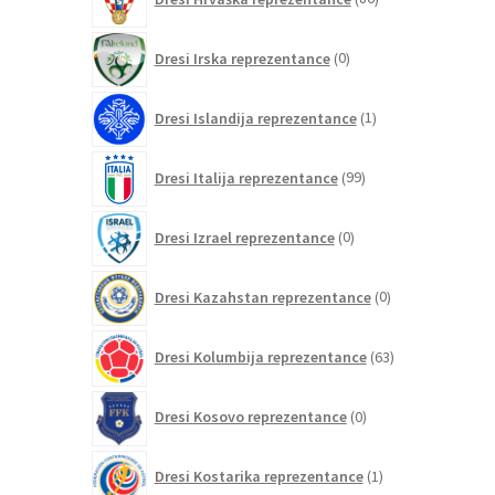
izdelkov
0
Dresi Irska reprezentance
0
izdelkov
1
Dresi Islandija reprezentance
1
izdelek
99
Dresi Italija reprezentance
99
izdelkov
0
Dresi Izrael reprezentance
0
izdelkov
0
Dresi Kazahstan reprezentance
0
izdelkov
63
Dresi Kolumbija reprezentance
63
izdelkov
0
Dresi Kosovo reprezentance
0
izdelkov
1
Dresi Kostarika reprezentance
1
izdelek