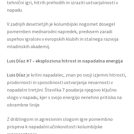
tehnični igri, hitrih prehodih in izraziti ustvarjalnosti v
napadu.
V zadnjih desetletjih je kolumbijski nogomet dosegel
pomemben mednarodni napredek, predvsem zaradi
uspehov igralcev v evropskih klubih in stalnega razvoja
mladinskih akademij.
Luis Díaz #7 – eksplozivna hitrost in napadalna energija
Luis Díaz
je krilni napadalec, znan po svoji izjemni hitrosti,
prodornosti in sposobnosti ustvarjanja nevarnosti v
napadalni tretjini. Številka 7 poudarja njegovo ključno
vlogo v napadu, kjer s svojo energijo nenehno pritiska na
obrambne linije.
Z driblingom in agresivnim slogom igre pomembno
prispeva k napadalni učinkovitosti kolumbijske