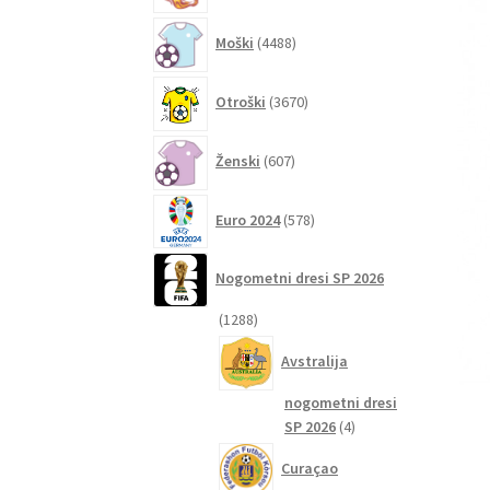
4488
Moški
4488
izdelkov
3670
Otroški
3670
izdelkov
607
Ženski
607
izdelkov
578
Euro 2024
578
izdelkov
Nogometni dresi SP 2026
1288
1288
izdelkov
Avstralija
nogometni dresi
4
SP 2026
4
izdelki
Curaçao