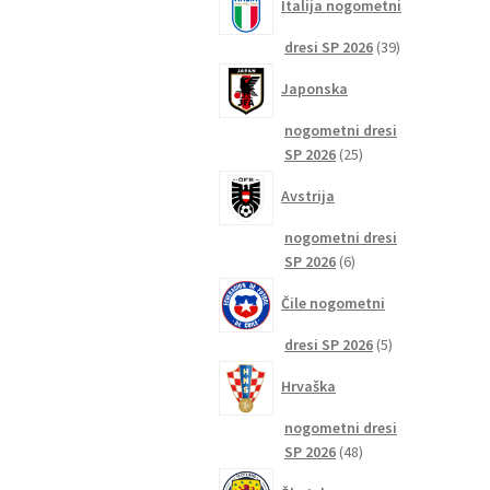
Italija nogometni
39
dresi SP 2026
39
izdelkov
Japonska
nogometni dresi
25
SP 2026
25
izdelkov
Avstrija
nogometni dresi
6
SP 2026
6
izdelkov
Čile nogometni
5
dresi SP 2026
5
izdelkov
Hrvaška
nogometni dresi
48
SP 2026
48
izdelkov