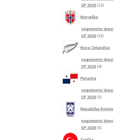
23
SP 2026
23
izdelkov
Norveška
nogometni dresi
25
SP 2026
25
izdelkov
Nova Zelandija
nogometni dresi
4
SP 2026
4
izdelki
Panama
nogometni dresi
3
SP 2026
3
izdelki
Republika Koreja
nogometni dresi
5
SP 2026
5
izdelkov
Turčija