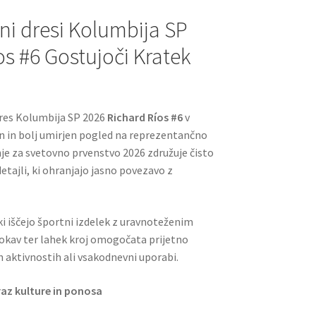
i dresi Kolumbija SP
os #6 Gostujoči Kratek
res Kolumbija SP 2026
Richard Ríos #6
v
n in bolj umirjen pogled na reprezentančno
e za svetovno prvenstvo 2026 združuje čisto
tajli, ki ohranjajo jasno povezavo z
i iščejo športni izdelek z uravnoteženim
okav ter lahek kroj omogočata prijetno
h aktivnostih ali vsakodnevni uporabi.
az kulture in ponosa