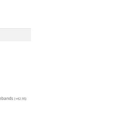
mbands
(
+
€
2.95
)