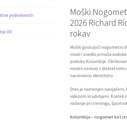
k
Moški Nogometn
atne podrobnosti
2026 Richard Rí
rokav
ja (0)
Moški gostujoči nogometni d
modri izvedbi prinaša sodobe
podobo Kolumbije. Oblikovanj
modro osnovo z diskretnimi de
nacionalno identiteto.
Dres je namenjen navijačem, k
videzom in udobjem. Kratek r
nošenje pri treningu, športni
Kolumbija – nogomet kot izr