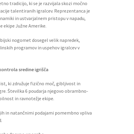
o tradicijo, ki se je razvijala skozi močno
acije talentiranih igralcev. Reprezentanca je
dinamiki in ustvarjalnem pristopu v napadu,
e ekipe Južne Amerike.
mbijski nogomet dosegel velik napredek,
inskih programov in uspehov igralcev v
 kontrola sredine igrišča
st, ki združuje fizično moč, gibljivost in
re. Številka 6 poudarja njegovo obrambno-
bilnost in ravnotežje ekipe.
ojih in natančnimi podajami pomembno vpliva
.