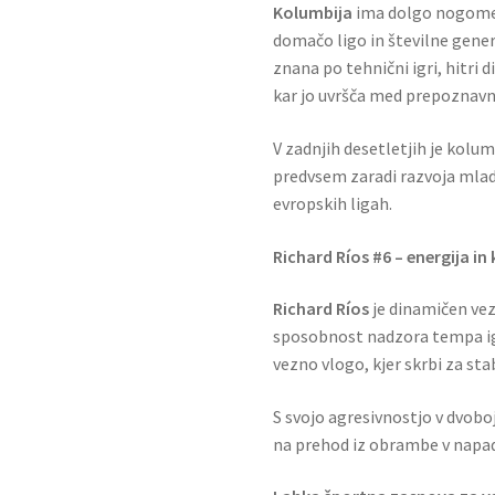
Kolumbija
ima dolgo nogometn
domačo ligo in številne gener
znana po tehnični igri, hitri 
kar jo uvršča med prepoznavn
V zadnjih desetletjih je kolu
predvsem zaradi razvoja mlad
evropskih ligah.
Richard Ríos #6 – energija in
Richard Ríos
je dinamičen vezi
sposobnost nadzora tempa ig
vezno vlogo, kjer skrbi za sta
S svojo agresivnostjo v dvob
na prehod iz obrambe v napad