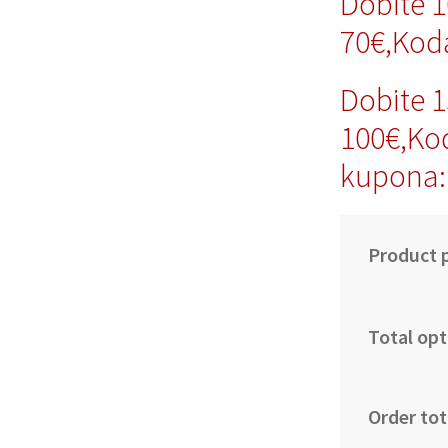
Dobite 
70€,Ko
Dobite 
100€,Ko
kupona
Product p
Total opt
Order tot