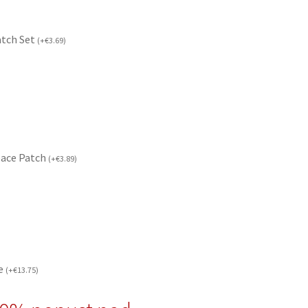
atch Set
(
+
€
3.69
)
eace Patch
(
+
€
3.89
)
če
(
+
€
13.75
)