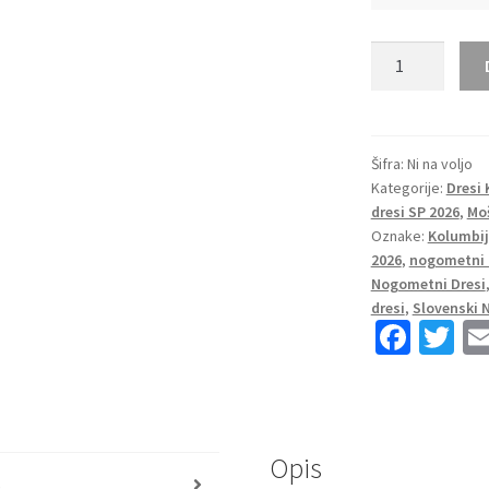
Moški
Nogometni
dresi
Kolumbija
SP
Šifra:
Ni na voljo
Kategorije:
Dresi
2026
dresi SP 2026
,
Mo
Richard
Oznake:
Kolumbij
Rios
2026
,
nogometni 
#6
Nogometni Dresi
Gostujoči
dresi
,
Slovenski 
Kratek
Fa
T
rokav
ce
wi
količina
b
tt
o
er
Opis
o
s