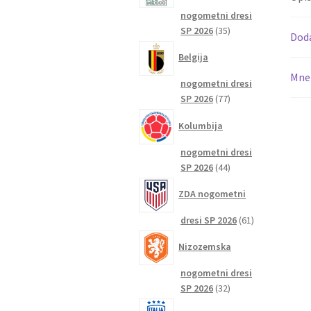
nogometni dresi
35
SP 2026
35
Dod
izdelkov
Belgija
Mnen
nogometni dresi
77
SP 2026
77
izdelkov
Kolumbija
nogometni dresi
44
SP 2026
44
izdelkov
ZDA nogometni
61
dresi SP 2026
61
izdelkov
Nizozemska
nogometni dresi
32
SP 2026
32
izdelkov