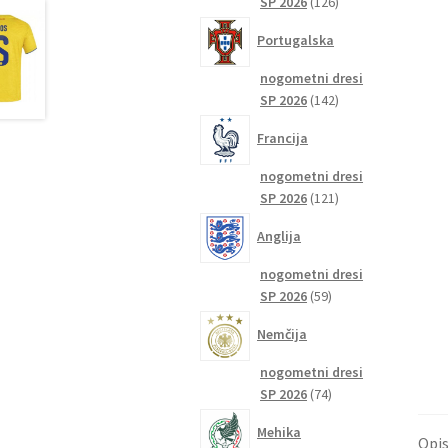
126
SP 2026
126
izdelkov
Portugalska
nogometni dresi
142
SP 2026
142
izdelkov
Francija
nogometni dresi
121
SP 2026
121
izdelkov
Anglija
nogometni dresi
59
SP 2026
59
izdelkov
Nemčija
nogometni dresi
74
SP 2026
74
izdelkov
Mehika
Opi