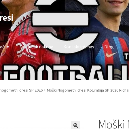
resi
račun
Zaključek nakupa
Kontaktiraj nas
Blog
oj račun
Trgovina
Zaključek nakupa
 nogometni dresi SP 2026
Moški Nogometni dresi Kolumbija SP 2026 Richar
Moški 