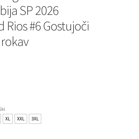
ija SP 2026
d Rios #6 Gostujoči
 rokav
ški
XL
XXL
3XL