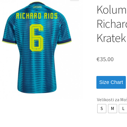
Kolumb
Richar
Kratek
€
35.00
Size Chart
Velikosti za Mo
S
M
L