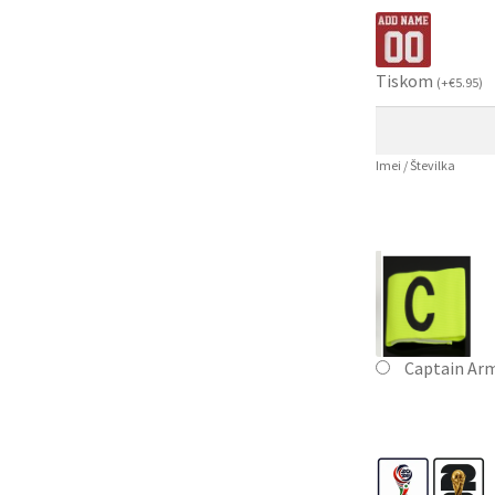
Tiskom
(
+
€
5.95
)
Imei / Številka
Captain Ar