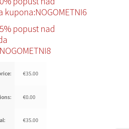
10% popust nad
da kupona:NOGOMETNI6
15% popust nad
da
:NOGOMETNI8
rice:
€35.00
ions:
€0.00
al:
€35.00