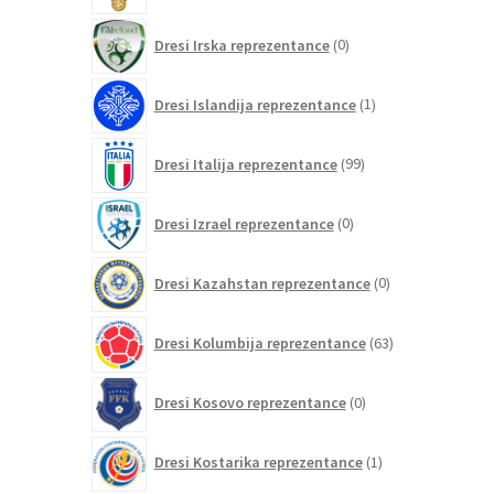
0
Dresi Irska reprezentance
0
izdelkov
1
Dresi Islandija reprezentance
1
izdelek
99
Dresi Italija reprezentance
99
izdelkov
0
Dresi Izrael reprezentance
0
izdelkov
0
Dresi Kazahstan reprezentance
0
izdelkov
63
Dresi Kolumbija reprezentance
63
izdelkov
0
Dresi Kosovo reprezentance
0
izdelkov
1
Dresi Kostarika reprezentance
1
izdelek