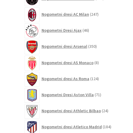
izdelkov
247
Nogometni dresi AC Milan
247
izdelkov
46
Nogometni Dresi Ajax
46
izdelkov
350
Nogometni dresi Arsenal
350
izdelkov
8
Nogometni dresi AS Monaco
8
izdelkov
124
Nogometni dresi As Roma
124
izdelkov
71
Nogometni Dresi Aston Villa
71
izdelkov
24
Nogometni dresi Athletic Bilbao
24
izdelkov
184
Nogometni dresi Atletico Madrid
184
izdelkov