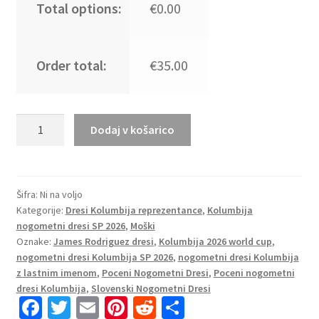
Total options:
€0.00
Order total:
€35.00
Nogometni
Dodaj v košarico
dresi
prodaja
Kolumbija
SP
Šifra:
Ni na voljo
Kategorije:
Dresi Kolumbija reprezentance
,
Kolumbija
2026
nogometni dresi SP 2026
,
Moški
James
Oznake:
James Rodriguez dresi
,
Kolumbija 2026 world cup
,
Rodriguez
nogometni dresi Kolumbija SP 2026
,
nogometni dresi Kolumbija
#10
z lastnim imenom
,
Poceni Nogometni Dresi
,
Poceni nogometni
Domači
dresi Kolumbija
,
Slovenski Nogometni Dresi
rumena
Fa
T
E
Pi
R
S
količina