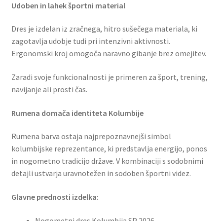
Udoben in lahek športni material
Dres je izdelan iz zračnega, hitro sušečega materiala, ki
zagotavlja udobje tudi pri intenzivni aktivnosti.
Ergonomski kroj omogoča naravno gibanje brez omejitev.
Zaradi svoje funkcionalnosti je primeren za šport, trening,
navijanje ali prosti čas.
Rumena domača identiteta Kolumbije
Rumena barva ostaja najprepoznavnejši simbol
kolumbijske reprezentance, ki predstavlja energijo, ponos
in nogometno tradicijo države. V kombinaciji s sodobnimi
detajli ustvarja uravnotežen in sodoben športni videz.
Glavne prednosti izdelka:
Nogometni dres Kolumbija SP 2026