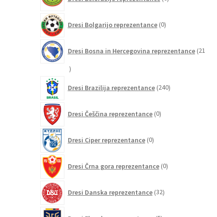
izdelkov
0
Dresi Bolgarijo reprezentance
0
izdelkov
Dresi Bosna in Hercegovina reprezentance
21
21
izdelkov
240
Dresi Brazilija reprezentance
240
izdelkov
0
Dresi Češčina reprezentance
0
izdelkov
0
Dresi Ciper reprezentance
0
izdelkov
0
Dresi Črna gora reprezentance
0
izdelkov
32
Dresi Danska reprezentance
32
izdelkov
5