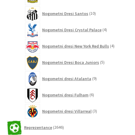
10
Nogometni Dresi Santos
10
izdelkov
4
Nogometni Dresi Crystal Palace
4
izdelki
4
Nogometni dresi New York Red Bulls
4
izdelki
5
Nogometni Dresi Boca Juniors
5
izdelkov
9
Nogometni dresi Atalanta
9
izdelkov
6
Nogometni dresi Fulham
6
izdelkov
3
Nogometni dresi Villarreal
3
izdelki
2646
Reprezentance
2646
izdelkov