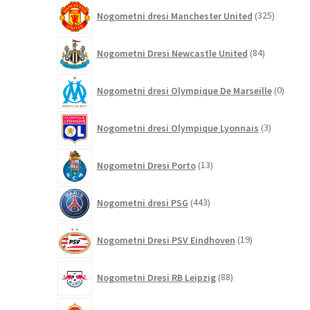
325
Nogometni dresi Manchester United
325
izdelkov
84
Nogometni Dresi Newcastle United
84
izdelkov
0
Nogometni dresi Olympique De Marseille
0
izdelk
3
Nogometni dresi Olympique Lyonnais
3
izdelki
13
Nogometni Dresi Porto
13
izdelkov
443
Nogometni dresi PSG
443
izdelkov
19
Nogometni Dresi PSV Eindhoven
19
izdelkov
88
Nogometni Dresi RB Leipzig
88
izdelkov
30