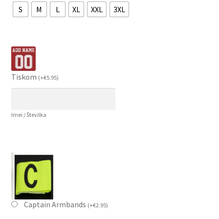
S
M
L
XL
XXL
3XL
Tiskom
(
+
€
5.95
)
Imei / Številka
Captain Armbands
(
+
€
2.95
)