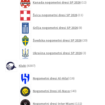
Kanada nogometni dresi SP 2026
12
izdelkov
11
Švica nogometni dresi SP 2026
11
izdelkov
8
Grčija nogometni dresi SP 2026
8
izdelkov
20
Švedska nogometni dresi SP 2026
20
izdelkov
2
Ukrajina nogometni dresi SP 2026
2
izdelka
6387
Klubi
6387
izdelkov
16
Nogometni dresi Al-Hilal
16
izdelkov
43
Nogometni Dresi Al-Nassr
43
izdelkov
132
Nogometni dresi Inter Miami
132