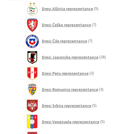
5
Dresi Alžirija reprezentance
5
izdelkov
7
Dresi Češka reprezentance
7
izdelkov
7
Dresi Čile reprezentance
7
izdelkov
28
Dresi Japonska reprezentance
28
izdelkov
3
Dresi Peru reprezentance
3
izdelki
3
Dresi Romunija reprezentance
3
izdelki
5
Dresi Srbija reprezentance
5
izdelkov
5
Dresi Venezuela reprezentance
5
izdelkov
12