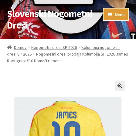
Slovenski Nogometni
Skip
Skip
Menu
to
to
Dresi
navigation
content
Domov
Domov
Nogometni dresi SP 2026
Kolumbija nogometni
dresi SP 2026
Nogometni dresi prodaja Kolumbija SP 2026 James
Blog
Rodriguez #10 Domači rumena
FAQs
Kontaktiraj nas
Košarica
Moj račun
Trgovina