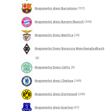
707
Nogometni dresi Barcelona
707
izdelkov
309
Nogometni dresi Bayern Munich
309
izdelkov
26
Nogometni Dresi Benfica
26
izdelkov
Nogometni Dresi Borussia Monchengladbach
8
8
izdelkov
8
Nogometni Dresi Celtic
8
izdelkov
349
Nogometni dresi Chelsea
349
izdelkov
200
Nogometni dresi Dortmund
200
izdelkov
67
Nogometni dresi Everton
67
izdelkov