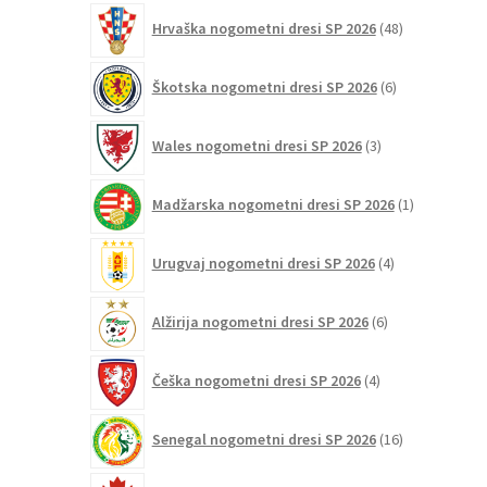
48
Hrvaška nogometni dresi SP 2026
48
izdelkov
6
Škotska nogometni dresi SP 2026
6
izdelkov
3
Wales nogometni dresi SP 2026
3
izdelki
1
Madžarska nogometni dresi SP 2026
1
izdelek
4
Urugvaj nogometni dresi SP 2026
4
izdelki
6
Alžirija nogometni dresi SP 2026
6
izdelkov
4
Češka nogometni dresi SP 2026
4
izdelki
16
Senegal nogometni dresi SP 2026
16
izdelkov
12