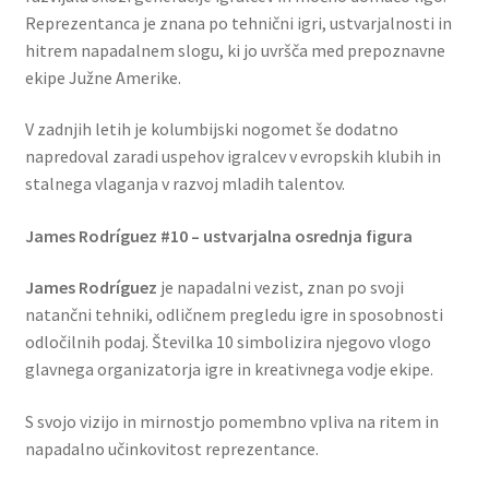
Reprezentanca je znana po tehnični igri, ustvarjalnosti in
hitrem napadalnem slogu, ki jo uvršča med prepoznavne
ekipe Južne Amerike.
V zadnjih letih je kolumbijski nogomet še dodatno
napredoval zaradi uspehov igralcev v evropskih klubih in
stalnega vlaganja v razvoj mladih talentov.
James Rodríguez #10 – ustvarjalna osrednja figura
James Rodríguez
je napadalni vezist, znan po svoji
natančni tehniki, odličnem pregledu igre in sposobnosti
odločilnih podaj. Številka 10 simbolizira njegovo vlogo
glavnega organizatorja igre in kreativnega vodje ekipe.
S svojo vizijo in mirnostjo pomembno vpliva na ritem in
napadalno učinkovitost reprezentance.