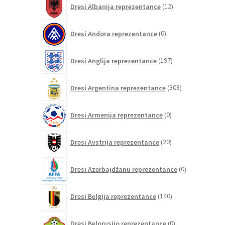
Dresi Albanija reprezentance
12
izdelkov
0
Dresi Andora reprezentance
0
izdelkov
197
Dresi Anglija reprezentance
197
izdelkov
308
Dresi Argentina reprezentance
308
izdelkov
0
Dresi Armenija reprezentance
0
izdelkov
20
Dresi Avstrija reprezentance
20
izdelkov
0
Dresi Azerbajdžanu reprezentance
0
izdelkov
140
Dresi Belgija reprezentance
140
izdelkov
0
Dresi Belorusijo reprezentance
0