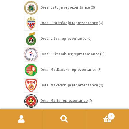
0
Dresi Latvija reprezentance
0
izdelkov
0
Dresi Lihtenštajn reprezentance
0
izdelkov
0
Dresi Litva reprezentance
0
izdelkov
0
Dresi Luksemburg reprezentance
0
izdelkov
3
Dresi Madžarska reprezentance
3
izdelki
0
Dresi Makedonija reprezentance
0
izdelkov
0
Dresi Malta reprezentance
0
izdelkov
84
Dresi Mehika reprezentance
84
0
izdelkov
Išči:
Iskanje
0