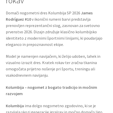
rokav
Domači nogometni dres Kolumbija SP 2026
James
Rodríguez #10
v ikonični rumeni barvi predstavlja
prenovljen reprezentančni slog, zasnovan za svetovno
prvenstvo 2026. Dizajn združuje klasično kolumbijsko
identiteto z modernimi športnimi linijami, ki poudarjajo
eleganco in prepoznavnost ekipe.
Model je namenjen navijačem, ki želijo udoben, lahek in
vizualno izrazit dres. Kratek rokav ter zračna tkanina
omogočata prijetno nošenje pri športu, treningu ali
vsakodnevnem navijanju.
Kolumbija – nogomet z bogato tradicijo in močnim
razvojem
Kolumbija
ima dolgo nogometno zgodovino, ki se je
razvijala skozi generacije igralcev in močno domačo ligo.