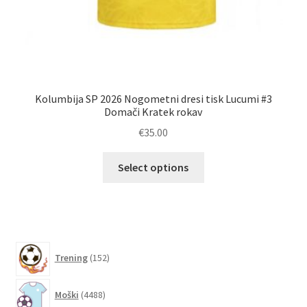
Kolumbija SP 2026 Nogometni dresi tisk Lucumi #3
Domači Kratek rokav
€
35.00
Ta
Select options
izdelek
ima
več
različic.
Možnosti
152
Trening
152
lahko
izdelkov
izberete
4488
Moški
4488
na
izdelkov