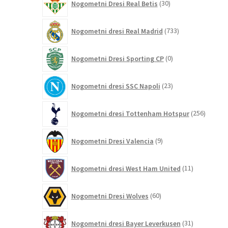
Nogometni Dresi Real Betis
30
izdelkov
733
Nogometni dresi Real Madrid
733
izdelkov
0
Nogometni Dresi Sporting CP
0
izdelkov
23
Nogometni dresi SSC Napoli
23
izdelkov
256
Nogometni dresi Tottenham Hotspur
256
izdelko
9
Nogometni Dresi Valencia
9
izdelkov
11
Nogometni dresi West Ham United
11
izdelkov
60
Nogometni Dresi Wolves
60
izdelkov
31
Nogometni dresi Bayer Leverkusen
31
izdelkov