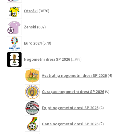
strani
3670
izdelka
Otroški
3670
izdelkov
607
Ženski
607
izdelkov
578
Euro 2024
578
izdelkov
1288
Nogometni dresi SP 2026
1288
izdelkov
4
Avstralija nogometni dresi SP 2026
4
izdelki
6
Curaçao nogometni dresi SP 2026
6
izdelkov
2
Egipt nogometni dresi SP 2026
2
izdelka
2
Gana nogometni dresi SP 2026
2
izdelka