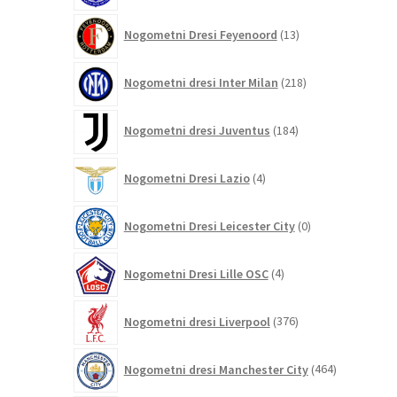
13
Nogometni Dresi Feyenoord
13
izdelkov
218
Nogometni dresi Inter Milan
218
izdelkov
184
Nogometni dresi Juventus
184
izdelkov
4
Nogometni Dresi Lazio
4
izdelki
0
Nogometni Dresi Leicester City
0
izdelkov
4
Nogometni Dresi Lille OSC
4
izdelki
376
Nogometni dresi Liverpool
376
izdelkov
464
Nogometni dresi Manchester City
464
izdelkov