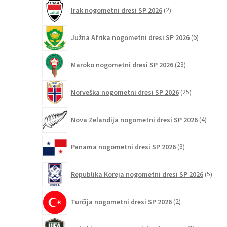
2
Irak nogometni dresi SP 2026
2
izdelka
6
Južna Afrika nogometni dresi SP 2026
6
izdelkov
23
Maroko nogometni dresi SP 2026
23
izdelkov
25
Norveška nogometni dresi SP 2026
25
izdelkov
4
Nova Zelandija nogometni dresi SP 2026
4
izdelki
3
Panama nogometni dresi SP 2026
3
izdelki
5
Republika Koreja nogometni dresi SP 2026
5
izdel
2
Turčija nogometni dresi SP 2026
2
izdelka
1