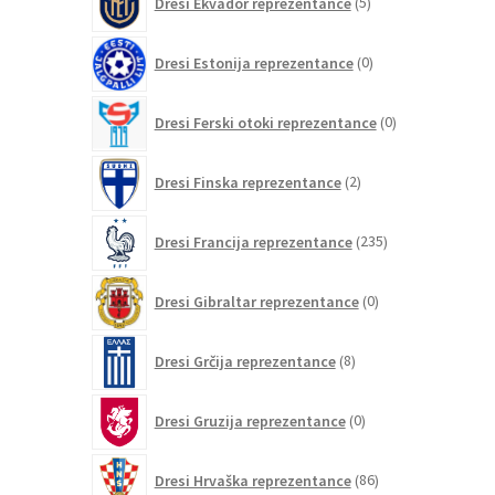
Dresi Ekvador reprezentance
5
izdelkov
0
Dresi Estonija reprezentance
0
izdelkov
0
Dresi Ferski otoki reprezentance
0
izdelkov
2
Dresi Finska reprezentance
2
izdelka
235
Dresi Francija reprezentance
235
izdelkov
0
Dresi Gibraltar reprezentance
0
izdelkov
8
Dresi Grčija reprezentance
8
izdelkov
0
Dresi Gruzija reprezentance
0
izdelkov
86
Dresi Hrvaška reprezentance
86
izdelkov