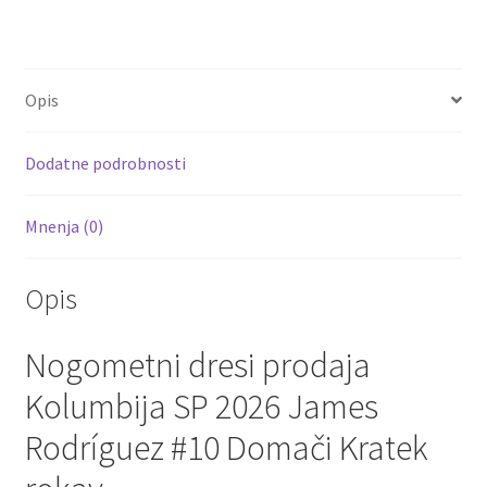
ce
wi
m
nt
e
h
b
tt
ai
er
d
ar
o
er
l
es
di
e
Opis
o
t
t
k
Dodatne podrobnosti
Mnenja (0)
Opis
Nogometni dresi prodaja
Kolumbija SP 2026 James
Rodríguez #10 Domači Kratek