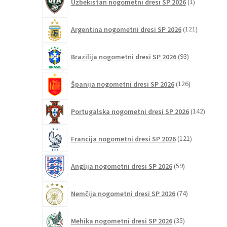
Uzbekistan nogometni dresi SP 2026
1
izdelek
121
Argentina nogometni dresi SP 2026
121
izdelkov
93
Brazilija nogometni dresi SP 2026
93
izdelkov
126
Španija nogometni dresi SP 2026
126
izdelkov
142
Portugalska nogometni dresi SP 2026
142
izdelko
121
Francija nogometni dresi SP 2026
121
izdelkov
59
Anglija nogometni dresi SP 2026
59
izdelkov
74
Nemčija nogometni dresi SP 2026
74
izdelkov
35
Mehika nogometni dresi SP 2026
35
izdelkov