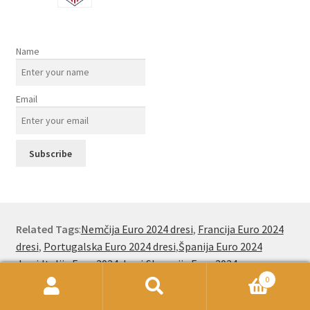
Name
Email
Related Tags
:
Nemčija Euro 2024 dresi
,
Francija Euro 2024
dresi
,
Portugalska Euro 2024 dresi
,
Španija Euro 2024
dresi
,
Italija Euro 2024 dresi
,
Slovenija Euro 2024
0
dresi
,
Nizozemska Euro 2024 dresi
,
Belgija Euro 2024
Išči:
Iskanje
dresi
,
Real Madrid dres
,
Anglija Euro 2024 dresi
,
Erling