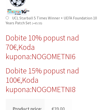
UCL Starball 5 Times Winner + UEFA Foundation 10
Years Patch Set
(
+
€
5.55
)
Dobite 10% popust nad
70€,Koda
kupona:NOGOMETNI6
Dobite 15% popust nad
100€,Koda
kupona:NOGOMETNI8
Product price:
€39.00