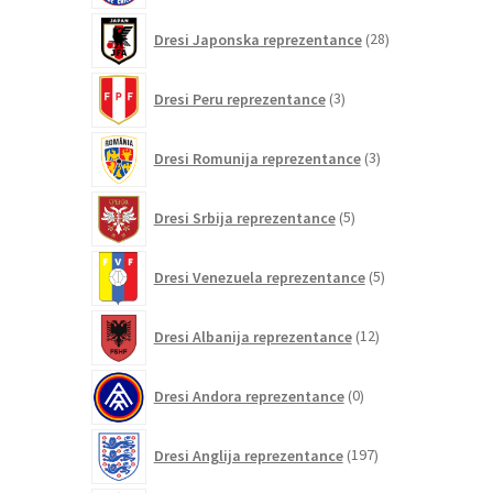
28
Dresi Japonska reprezentance
28
izdelkov
3
Dresi Peru reprezentance
3
izdelki
3
Dresi Romunija reprezentance
3
izdelki
5
Dresi Srbija reprezentance
5
izdelkov
5
Dresi Venezuela reprezentance
5
izdelkov
12
Dresi Albanija reprezentance
12
izdelkov
0
Dresi Andora reprezentance
0
izdelkov
197
Dresi Anglija reprezentance
197
izdelkov