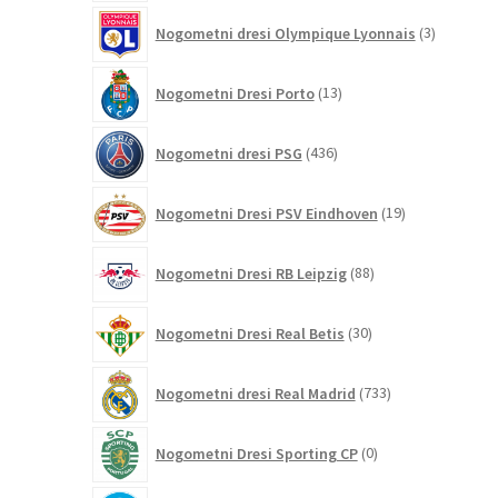
3
Nogometni dresi Olympique Lyonnais
3
izdelki
13
Nogometni Dresi Porto
13
izdelkov
436
Nogometni dresi PSG
436
izdelkov
19
Nogometni Dresi PSV Eindhoven
19
izdelkov
88
Nogometni Dresi RB Leipzig
88
izdelkov
30
Nogometni Dresi Real Betis
30
izdelkov
733
Nogometni dresi Real Madrid
733
izdelkov
0
Nogometni Dresi Sporting CP
0
izdelkov