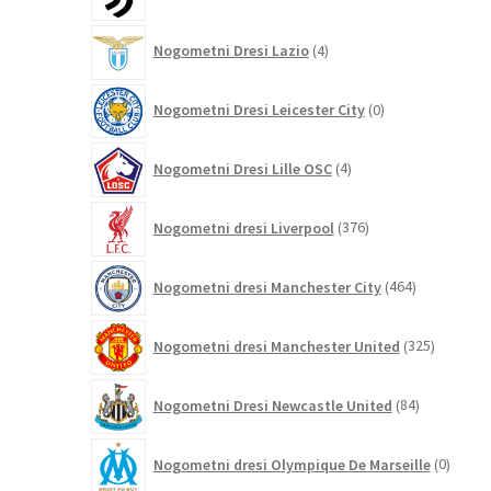
izdelkov
4
Nogometni Dresi Lazio
4
izdelki
0
Nogometni Dresi Leicester City
0
izdelkov
4
Nogometni Dresi Lille OSC
4
izdelki
376
Nogometni dresi Liverpool
376
izdelkov
464
Nogometni dresi Manchester City
464
izdelkov
325
Nogometni dresi Manchester United
325
izdelkov
84
Nogometni Dresi Newcastle United
84
izdelkov
0
Nogometni dresi Olympique De Marseille
0
izdelk