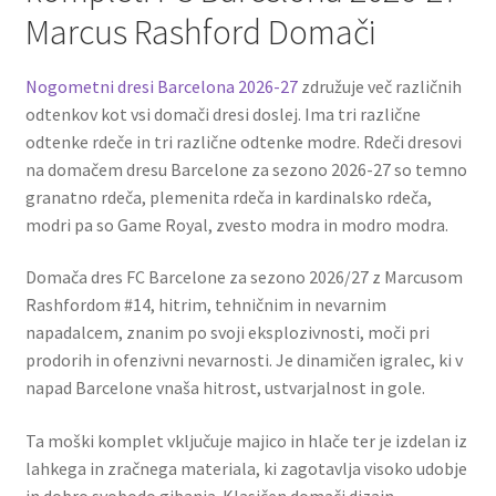
Marcus Rashford Domači
Nogometni dresi Barcelona 2026-27
združuje več različnih
odtenkov kot vsi domači dresi doslej. Ima tri različne
odtenke rdeče in tri različne odtenke modre. Rdeči dresovi
na domačem dresu Barcelone za sezono 2026-27 so temno
granatno rdeča, plemenita rdeča in kardinalsko rdeča,
modri pa so Game Royal, zvesto modra in modro modra.
Domača dres FC Barcelone za sezono 2026/27 z Marcusom
Rashfordom #14, hitrim, tehničnim in nevarnim
napadalcem, znanim po svoji eksplozivnosti, moči pri
prodorih in ofenzivni nevarnosti. Je dinamičen igralec, ki v
napad Barcelone vnaša hitrost, ustvarjalnost in gole.
Ta moški komplet vključuje majico in hlače ter je izdelan iz
lahkega in zračnega materiala, ki zagotavlja visoko udobje
in dobro svobodo gibanja. Klasičen domači dizajn