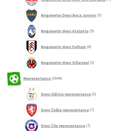
izdelki
5
Nogometni Dresi Boca Juniors
5
izdelkov
9
Nogometni dresi Atalanta
9
izdelkov
6
Nogometni dresi Fulham
6
izdelkov
3
Nogometni dresi Villarreal
3
izdelki
2646
Reprezentance
2646
izdelkov
5
Dresi Alžirija reprezentance
5
izdelkov
7
Dresi Češka reprezentance
7
izdelkov
7
Dresi Čile reprezentance
7
izdelkov