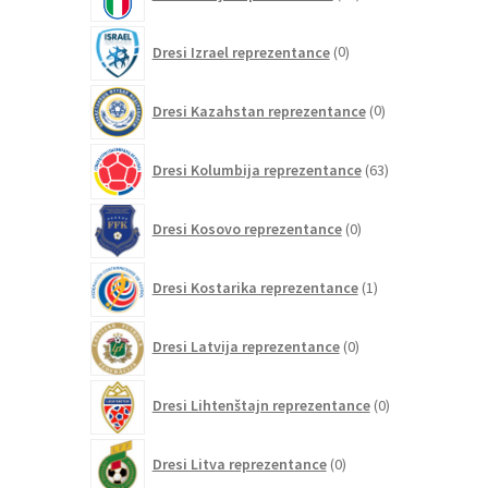
izdelkov
0
Dresi Izrael reprezentance
0
izdelkov
0
Dresi Kazahstan reprezentance
0
izdelkov
63
Dresi Kolumbija reprezentance
63
izdelkov
0
Dresi Kosovo reprezentance
0
izdelkov
1
Dresi Kostarika reprezentance
1
izdelek
0
Dresi Latvija reprezentance
0
izdelkov
0
Dresi Lihtenštajn reprezentance
0
izdelkov
0
Dresi Litva reprezentance
0
izdelkov