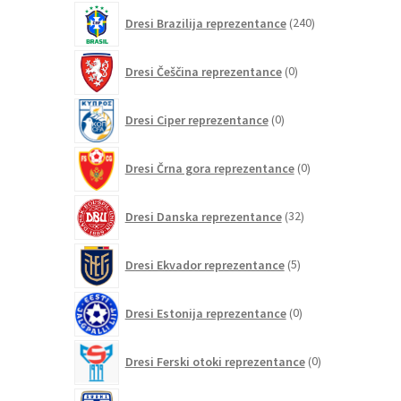
izdelkov
240
Dresi Brazilija reprezentance
240
izdelkov
0
Dresi Češčina reprezentance
0
izdelkov
0
Dresi Ciper reprezentance
0
izdelkov
0
Dresi Črna gora reprezentance
0
izdelkov
32
Dresi Danska reprezentance
32
izdelkov
5
Dresi Ekvador reprezentance
5
izdelkov
0
Dresi Estonija reprezentance
0
izdelkov
0
Dresi Ferski otoki reprezentance
0
izdelkov
2