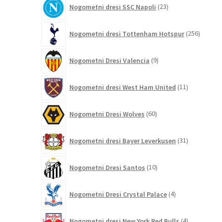
23
Nogometni dresi SSC Napoli
23
izdelkov
256
Nogometni dresi Tottenham Hotspur
256
izdelko
9
Nogometni Dresi Valencia
9
izdelkov
11
Nogometni dresi West Ham United
11
izdelkov
60
Nogometni Dresi Wolves
60
izdelkov
31
Nogometni dresi Bayer Leverkusen
31
izdelkov
10
Nogometni Dresi Santos
10
izdelkov
4
Nogometni Dresi Crystal Palace
4
izdelki
4
Nogometni dresi New York Red Bulls
4