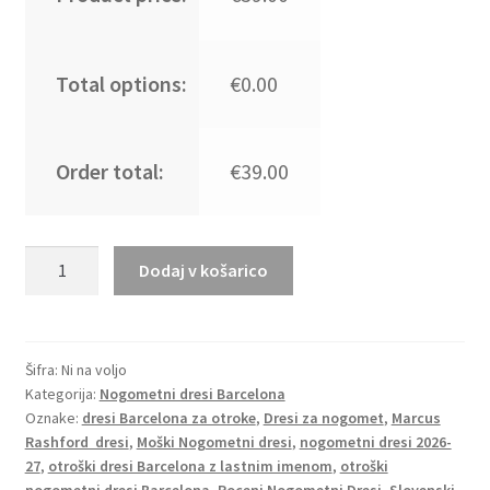
Total options:
€0.00
Order total:
€39.00
Moški
Dodaj v košarico
Nogometni
dresi
kompleti
FC
Šifra:
Ni na voljo
Kategorija:
Nogometni dresi Barcelona
Barcelona
Oznake:
dresi Barcelona za otroke
,
Dresi za nogomet
,
Marcus
2026-
Rashford dresi
,
Moški Nogometni dresi
,
nogometni dresi 2026-
27
27
,
otroški dresi Barcelona z lastnim imenom
,
otroški
Marcus