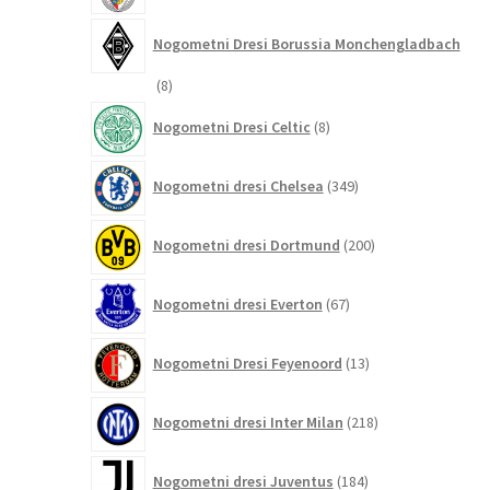
Nogometni Dresi Borussia Monchengladbach
8
8
izdelkov
8
Nogometni Dresi Celtic
8
izdelkov
349
Nogometni dresi Chelsea
349
izdelkov
200
Nogometni dresi Dortmund
200
izdelkov
67
Nogometni dresi Everton
67
izdelkov
13
Nogometni Dresi Feyenoord
13
izdelkov
218
Nogometni dresi Inter Milan
218
izdelkov
184
Nogometni dresi Juventus
184