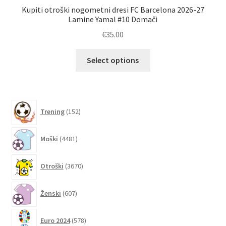
Kupiti otroški nogometni dresi FC Barcelona 2026-27
P
Lamine Yamal #10 Domači
€
35.00
Ta
Select options
izdelek
ima
več
različic.
152
Trening
152
izdelkov
Možnosti
lahko
4481
Moški
4481
izberete
izdelkov
na
3670
Otroški
3670
strani
izdelkov
izdelka
607
Ženski
607
izdelkov
578
Euro 2024
578
izdelkov