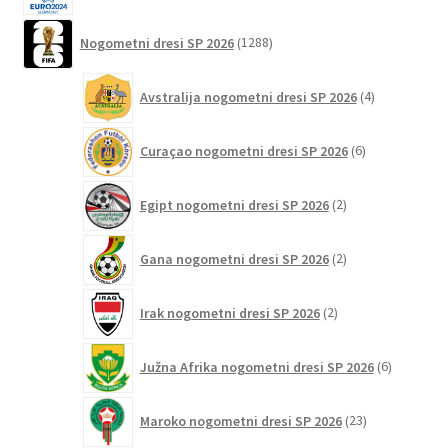
1288
Nogometni dresi SP 2026
1288
izdelkov
4
Avstralija nogometni dresi SP 2026
4
izdelki
6
Curaçao nogometni dresi SP 2026
6
izdelkov
2
Egipt nogometni dresi SP 2026
2
izdelka
2
Gana nogometni dresi SP 2026
2
izdelka
2
Irak nogometni dresi SP 2026
2
izdelka
6
Južna Afrika nogometni dresi SP 2026
6
izdelkov
23
Maroko nogometni dresi SP 2026
23
izdelkov