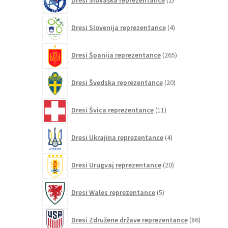
Dresi Slovaška reprezentance
2
izdelka
4
Dresi Slovenija reprezentance
4
izdelki
265
Dresi Španija reprezentance
265
izdelkov
20
Dresi Švedska reprezentance
20
izdelkov
11
Dresi Švica reprezentance
11
izdelkov
4
Dresi Ukrajina reprezentance
4
izdelki
20
Dresi Urugvaj reprezentance
20
izdelkov
5
Dresi Wales reprezentance
5
izdelkov
86
Dresi Združene države reprezentance
86
izdelkov