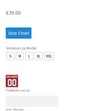
€
39.00
Size Chart
Velikosti za Moški
S
M
L
XL
XXL
Tiskom
(
+
€
5.95
)
Imei / Številka