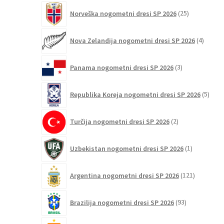
25
Norveška nogometni dresi SP 2026
25
izdelkov
4
Nova Zelandija nogometni dresi SP 2026
4
izdelki
3
Panama nogometni dresi SP 2026
3
izdelki
5
Republika Koreja nogometni dresi SP 2026
5
izdel
2
Turčija nogometni dresi SP 2026
2
izdelka
1
Uzbekistan nogometni dresi SP 2026
1
izdelek
121
Argentina nogometni dresi SP 2026
121
izdelkov
93
Brazilija nogometni dresi SP 2026
93
izdelkov
126