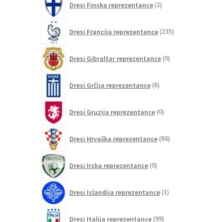
Dresi Finska reprezentance
2
izdelka
235
Dresi Francija reprezentance
235
izdelkov
0
Dresi Gibraltar reprezentance
0
izdelkov
8
Dresi Grčija reprezentance
8
izdelkov
0
Dresi Gruzija reprezentance
0
izdelkov
86
Dresi Hrvaška reprezentance
86
izdelkov
0
Dresi Irska reprezentance
0
izdelkov
1
Dresi Islandija reprezentance
1
izdelek
99
Dresi Italija reprezentance
99