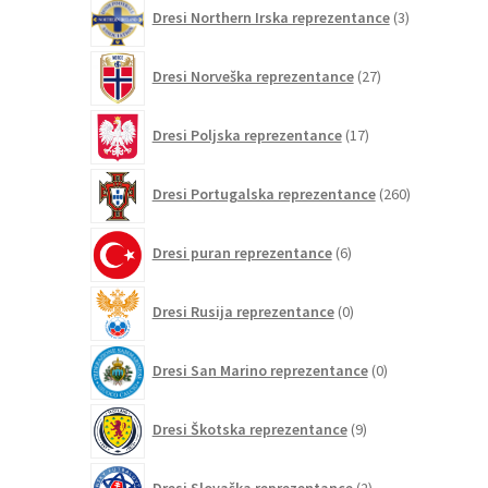
3
Dresi Northern Irska reprezentance
3
izdelki
27
Dresi Norveška reprezentance
27
izdelkov
17
Dresi Poljska reprezentance
17
izdelkov
260
Dresi Portugalska reprezentance
260
izdelkov
6
Dresi puran reprezentance
6
izdelkov
0
Dresi Rusija reprezentance
0
izdelkov
0
Dresi San Marino reprezentance
0
izdelkov
9
Dresi Škotska reprezentance
9
izdelkov
2