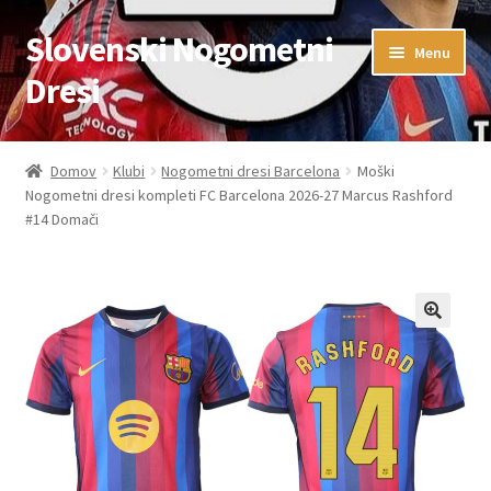
Slovenski Nogometni
Skip
Skip
Menu
to
to
Dresi
navigation
content
Domov
Domov
Klubi
Nogometni dresi Barcelona
Moški
Nogometni dresi kompleti FC Barcelona 2026-27 Marcus Rashford
Blog
#14 Domači
FAQs
Kontaktiraj nas
Košarica
Moj račun
Trgovina