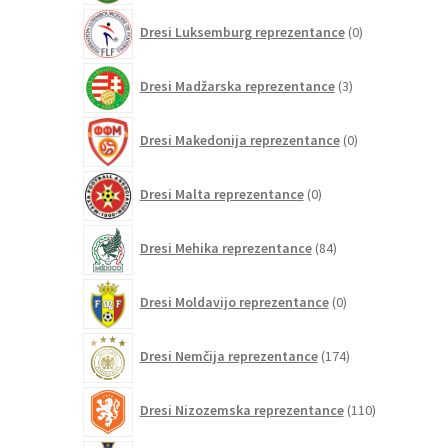
0
Dresi Luksemburg reprezentance
0
izdelkov
3
Dresi Madžarska reprezentance
3
izdelki
0
Dresi Makedonija reprezentance
0
izdelkov
0
Dresi Malta reprezentance
0
izdelkov
84
Dresi Mehika reprezentance
84
izdelkov
0
Dresi Moldavijo reprezentance
0
izdelkov
174
Dresi Nemčija reprezentance
174
izdelkov
110
Dresi Nizozemska reprezentance
110
izdelkov