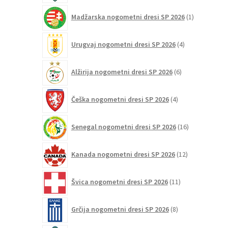
1
Madžarska nogometni dresi SP 2026
1
izdelek
4
Urugvaj nogometni dresi SP 2026
4
izdelki
6
Alžirija nogometni dresi SP 2026
6
izdelkov
4
Češka nogometni dresi SP 2026
4
izdelki
16
Senegal nogometni dresi SP 2026
16
izdelkov
12
Kanada nogometni dresi SP 2026
12
izdelkov
11
Švica nogometni dresi SP 2026
11
izdelkov
8
Grčija nogometni dresi SP 2026
8
izdelkov