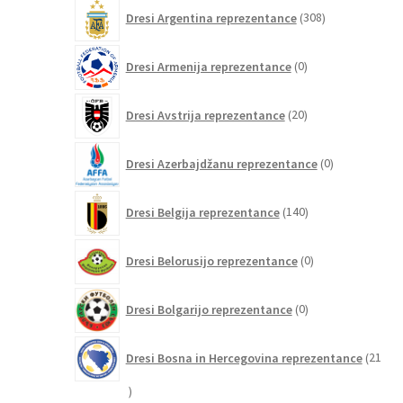
308
Dresi Argentina reprezentance
308
izdelkov
0
Dresi Armenija reprezentance
0
izdelkov
20
Dresi Avstrija reprezentance
20
izdelkov
0
Dresi Azerbajdžanu reprezentance
0
izdelkov
140
Dresi Belgija reprezentance
140
izdelkov
0
Dresi Belorusijo reprezentance
0
izdelkov
0
Dresi Bolgarijo reprezentance
0
izdelkov
Dresi Bosna in Hercegovina reprezentance
21
21