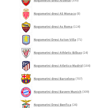
Nogometni dresi Arsenal
350
izdelkov
8
Nogometni dresi AS Monaco
8
izdelkov
124
Nogometni dresi As Roma
124
izdelkov
71
Nogometni Dresi Aston Villa
71
izdelkov
24
Nogometni dresi Athletic Bilbao
24
izdelkov
184
Nogometni dresi Atletico Madrid
184
izdelkov
707
Nogometni dresi Barcelona
707
izdelkov
309
Nogometni dresi Bayern Munich
309
izdelkov
26
Nogometni Dresi Benfica
26
izdelkov