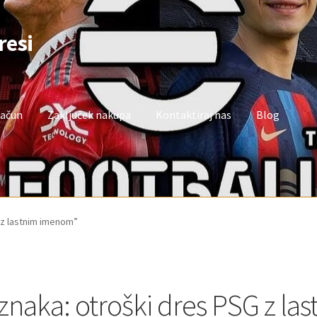
resi
račun
Zaključek nakupa
Kontaktiraj nas
Blog
oj račun
Trgovina
Zaključek nakupa
 z lastnim imenom”
znaka:
otroški dres PSG z l