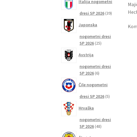
Italija nogometni
Maji
Hech
39
dresi SP 2026
39
izdelkov
Japonska
Komp
nogometni dresi
25
SP 2026
25
izdelkov
Avstrija
nogometni dresi
6
SP 2026
6
izdelkov
Čile nogometni
5
dresi SP 2026
5
izdelkov
Hrvaška
nogometni dresi
48
SP 2026
48
izdelkov