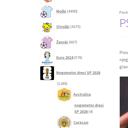
4490
Moški
4490
Post
izdelkov
P
3675
Otroški
3675
izdelkov
607
Ženski
607
izdelkov
Poso
578
Euro 2024
578
njeg
izdelkov
glav
Nogometni dresi SP 2026
1288
1288
izdelkov
Avstralija
nogometni dresi
4
SP 2026
4
izdelki
Curaçao