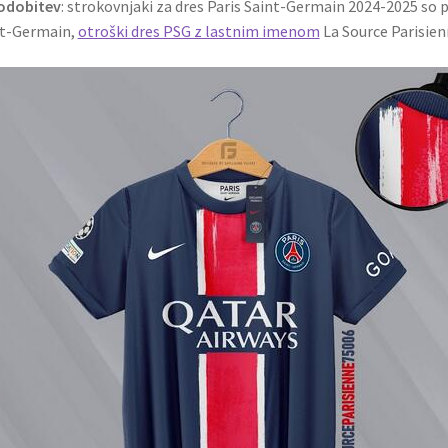
odobitev
: strokovnjaki za dres Paris Saint-Germain 2024-2025 so pr
nt-Germain,
otroški dres PSG z lastnim imenom
La Source Parisien