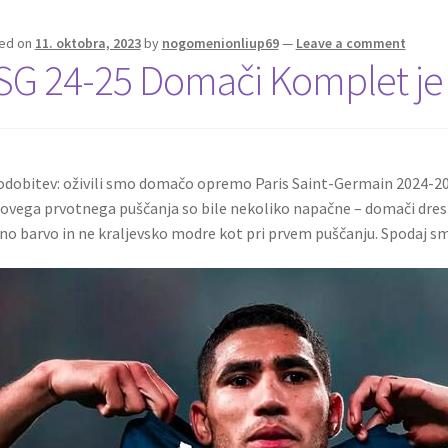
ed on
11. oktobra, 2023
by
nogomenionliup69
—
Leave a comment
SG 24-25 Domači Komplet je
dobitev: oživili smo domačo opremo Paris Saint-Germain 2024-2025
ovega prvotnega puščanja so bile nekoliko napačne – domači dre
no barvo in ne kraljevsko modre kot pri prvem puščanju. Spodaj smo 