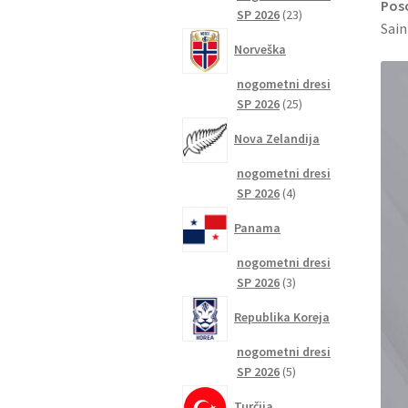
Pos
23
SP 2026
23
Sai
izdelkov
Norveška
nogometni dresi
25
SP 2026
25
izdelkov
Nova Zelandija
nogometni dresi
4
SP 2026
4
izdelki
Panama
nogometni dresi
3
SP 2026
3
izdelki
Republika Koreja
nogometni dresi
5
SP 2026
5
izdelkov
Turčija