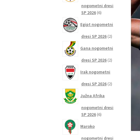
nogometni dresi
6
SP 2026
6
izdelkov
Egipt nogometni
2
dresi SP 2026
2
izdelka
Gana nogometni
2
dresi SP 2026
2
izdelka
Irak nogometni
2
dresi SP 2026
2
izdelka
Južna Afrika
nogometni dresi
6
SP 2026
6
izdelkov
Maroko
nogometni dresi