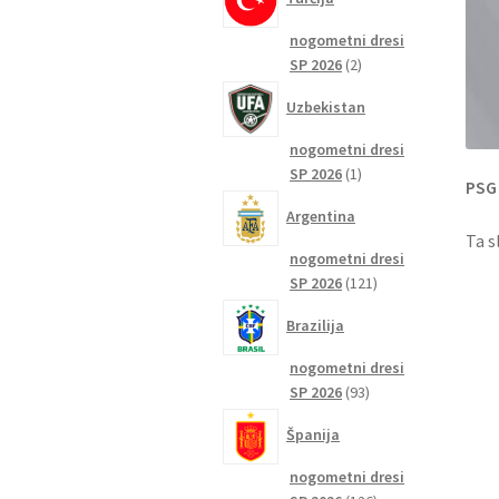
nogometni dresi
2
SP 2026
2
izdelka
Uzbekistan
nogometni dresi
1
SP 2026
1
PSG
izdelek
Argentina
Ta s
nogometni dresi
121
SP 2026
121
izdelkov
Brazilija
nogometni dresi
93
SP 2026
93
izdelkov
Španija
nogometni dresi