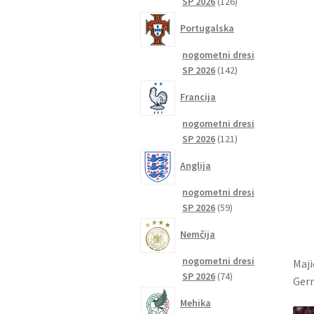
126
SP 2026
126
izdelkov
Portugalska
nogometni dresi
142
SP 2026
142
izdelkov
Francija
nogometni dresi
121
SP 2026
121
izdelkov
Anglija
nogometni dresi
59
SP 2026
59
izdelkov
Nemčija
nogometni dresi
Maji
74
SP 2026
74
Germ
izdelkov
Mehika