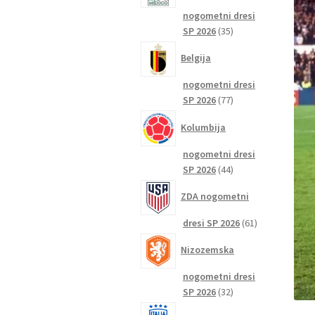
nogometni dresi
35
SP 2026
35
izdelkov
Belgija
nogometni dresi
77
SP 2026
77
izdelkov
Kolumbija
nogometni dresi
44
SP 2026
44
izdelkov
ZDA nogometni
61
dresi SP 2026
61
izdelkov
Nizozemska
nogometni dresi
32
SP 2026
32
izdelkov