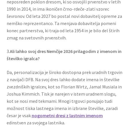
neposreden poklon dresom, ki so osvojili prvenstvo v letih
1990 in 2014, in ima ikoničen črno-rdeče-zlati vzorec
ševronov. Od leta 2027 bo postal novi dobavitelj opreme za
nemško reprezentanco. Ta menjava dobavitelja pomeni
konec partnerstva, ki traja od leta 1954 in je bilo del štirih
zmag na svetovnih prvenstvih.
3.
Ali lahko svoj dres Nemčije 2026 prilagodim z imenom in
številko igralca?
Da, personalizacija je široko dostopna prek uradnih trgovin
z navijači DFB. Na svoj dres lahko dodate imena in številke
zvezdniških igralcev, kot so Florian Wirtz, Jamal Musiala in
Joshua Kimmich. Tisk je narejen v istem uradnem slogu,
kot se nosi med tekmami. Mnogi trgovci ponujajo tudi
možnost tiska lastnega imena in izbrane številke, zaradi
česar je vsak
nogometni dresi z lastnim imenom
edinstven za svojega lastnika.