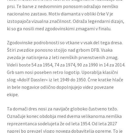
prsi. Te barve z nedvomnim ponosom odražajo nemško
nacionalno zastavo. Motiv diamanta v obliki črke V je
izstopajoča vizualna značilnost. Odraža legendarni dizajn,
ki so ga nosili med zgodovinskimi zmagami v finalu.
Zgodovinske podrobnosti so vtkane v vsak del tega dresa.
Štiri zvezdice ponosno stojijo nad grbom DFB. Vsaka
zvezda je natisnjena z leti nemških prvenstvenih zmag.
Videli boste 54 za 1954, 74 za 1974, 90 za 1990 in 14 za 2014.
Grb sam nosi poseben retro logotip. Uporablja klasični
slog »Adolf Dassler« iz let 1949 do 1950. Črne kratke hlače
in bele nogavice odlično dopolnjujejo videz povezane
ekipe.
Ta domači dres nosi za navijače globoko čustveno težo.
Označuje konec obdobja med dvema velikanoma.nemška
reprezentanca sodelujeta že od leta 1954. Od leta 2027
naprej bo prevzel vlogo novega dobavitelja opreme. To je