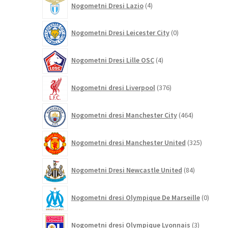
Nogometni Dresi Lazio
4
izdelki
0
Nogometni Dresi Leicester City
0
izdelkov
4
Nogometni Dresi Lille OSC
4
izdelki
376
Nogometni dresi Liverpool
376
izdelkov
464
Nogometni dresi Manchester City
464
izdelkov
325
Nogometni dresi Manchester United
325
izdelkov
84
Nogometni Dresi Newcastle United
84
izdelkov
0
Nogometni dresi Olympique De Marseille
0
izdelk
3
Nogometni dresi Olympique Lyonnais
3