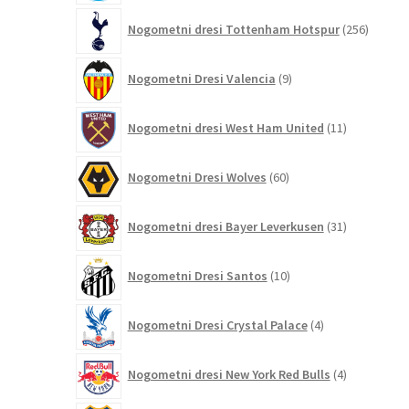
256
Nogometni dresi Tottenham Hotspur
256
izdelko
9
Nogometni Dresi Valencia
9
izdelkov
11
Nogometni dresi West Ham United
11
izdelkov
60
Nogometni Dresi Wolves
60
izdelkov
31
Nogometni dresi Bayer Leverkusen
31
izdelkov
10
Nogometni Dresi Santos
10
izdelkov
4
Nogometni Dresi Crystal Palace
4
izdelki
4
Nogometni dresi New York Red Bulls
4
izdelki