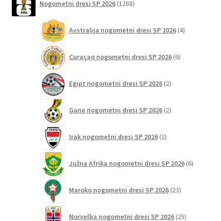
Nogometni dresi SP 2026
1288
izdelkov
4
Avstralija nogometni dresi SP 2026
4
izdelki
6
Curaçao nogometni dresi SP 2026
6
izdelkov
2
Egipt nogometni dresi SP 2026
2
izdelka
2
Gana nogometni dresi SP 2026
2
izdelka
2
Irak nogometni dresi SP 2026
2
izdelka
6
Južna Afrika nogometni dresi SP 2026
6
izdelkov
23
Maroko nogometni dresi SP 2026
23
izdelkov
25
Norveška nogometni dresi SP 2026
25
izdelkov