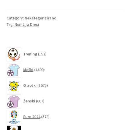
ce
wi
m
nt
e
h
b
tt
ai
er
d
ar
o
er
l
es
di
e
Category:
Nekategorizirano
Tag:
Nemčija Dresi
o
t
t
k
152
Trening
152
izdelkov
4490
Moški
4490
izdelkov
3675
Otroški
3675
izdelkov
607
Ženski
607
izdelkov
578
Euro 2024
578
izdelkov
1288