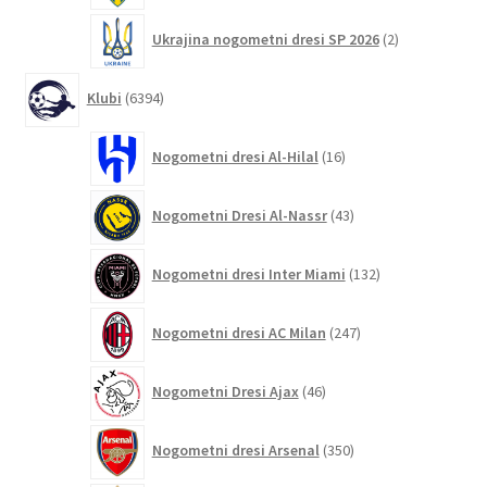
2
Ukrajina nogometni dresi SP 2026
2
izdelka
6394
Klubi
6394
izdelkov
16
Nogometni dresi Al-Hilal
16
izdelkov
43
Nogometni Dresi Al-Nassr
43
izdelkov
132
Nogometni dresi Inter Miami
132
izdelkov
247
Nogometni dresi AC Milan
247
izdelkov
46
Nogometni Dresi Ajax
46
izdelkov
350
Nogometni dresi Arsenal
350
izdelkov