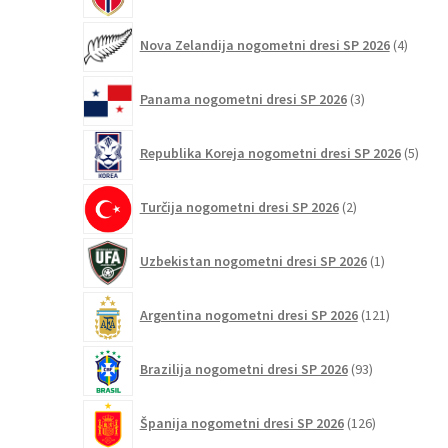
4
Nova Zelandija nogometni dresi SP 2026
4
izdelki
3
Panama nogometni dresi SP 2026
3
izdelki
5
Republika Koreja nogometni dresi SP 2026
5
izdel
2
Turčija nogometni dresi SP 2026
2
izdelka
1
Uzbekistan nogometni dresi SP 2026
1
izdelek
121
Argentina nogometni dresi SP 2026
121
izdelkov
93
Brazilija nogometni dresi SP 2026
93
izdelkov
126
Španija nogometni dresi SP 2026
126
izdelkov