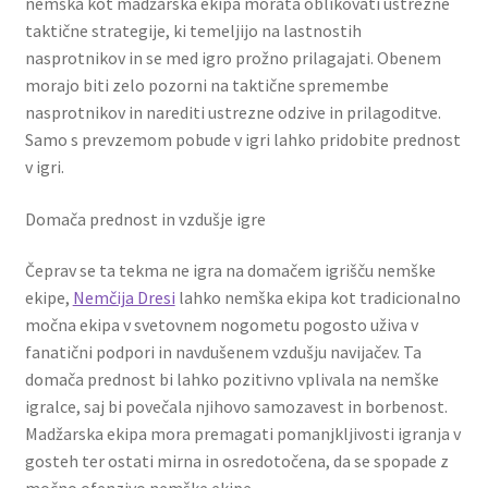
nemška kot madžarska ekipa morata oblikovati ustrezne
taktične strategije, ki temeljijo na lastnostih
nasprotnikov in se med igro prožno prilagajati. Obenem
morajo biti zelo pozorni na taktične spremembe
nasprotnikov in narediti ustrezne odzive in prilagoditve.
Samo s prevzemom pobude v igri lahko pridobite prednost
v igri.
Domača prednost in vzdušje igre
Čeprav se ta tekma ne igra na domačem igrišču nemške
ekipe,
Nemčija Dresi
lahko nemška ekipa kot tradicionalno
močna ekipa v svetovnem nogometu pogosto uživa v
fanatični podpori in navdušenem vzdušju navijačev. Ta
domača prednost bi lahko pozitivno vplivala na nemške
igralce, saj bi povečala njihovo samozavest in borbenost.
Madžarska ekipa mora premagati pomanjkljivosti igranja v
gosteh ter ostati mirna in osredotočena, da se spopade z