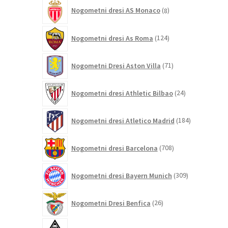
8
Nogometni dresi AS Monaco
8
izdelkov
124
Nogometni dresi As Roma
124
izdelkov
71
Nogometni Dresi Aston Villa
71
izdelkov
24
Nogometni dresi Athletic Bilbao
24
izdelkov
184
Nogometni dresi Atletico Madrid
184
izdelkov
708
Nogometni dresi Barcelona
708
izdelkov
309
Nogometni dresi Bayern Munich
309
izdelkov
26
Nogometni Dresi Benfica
26
izdelkov