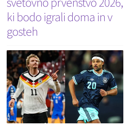
svetovno prvenstvo 2026,
ki bodo igrali doma in v
Zaključek nakupa
gosteh