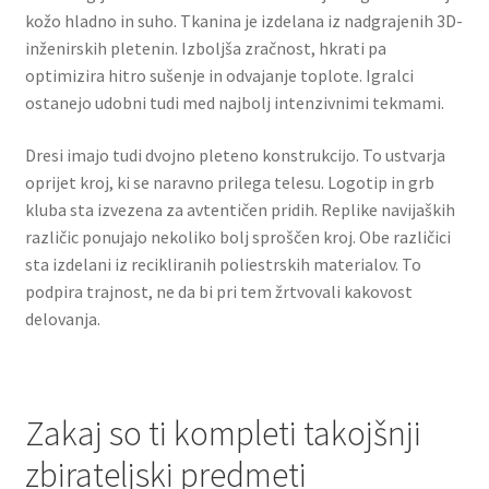
kožo hladno in suho. Tkanina je izdelana iz nadgrajenih 3D-
inženirskih pletenin. Izboljša zračnost, hkrati pa
optimizira hitro sušenje in odvajanje toplote. Igralci
ostanejo udobni tudi med najbolj intenzivnimi tekmami.
Dresi imajo tudi dvojno pleteno konstrukcijo. To ustvarja
oprijet kroj, ki se naravno prilega telesu. Logotip in grb
kluba sta izvezena za avtentičen pridih. Replike navijaških
različic ponujajo nekoliko bolj sproščen kroj. Obe različici
sta izdelani iz recikliranih poliestrskih materialov. To
podpira trajnost, ne da bi pri tem žrtvovali kakovost
delovanja.
Zakaj so ti kompleti takojšnji
zbirateljski predmeti