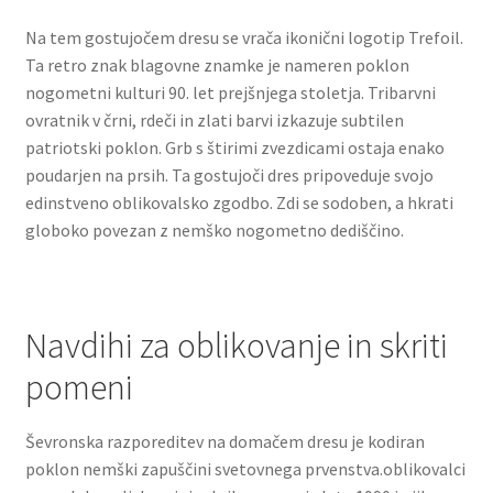
Na tem gostujočem dresu se vrača ikonični logotip Trefoil.
Ta retro znak blagovne znamke je nameren poklon
nogometni kulturi 90. let prejšnjega stoletja. Tribarvni
ovratnik v črni, rdeči in zlati barvi izkazuje subtilen
patriotski poklon. Grb s štirimi zvezdicami ostaja enako
poudarjen na prsih. Ta gostujoči dres pripoveduje svojo
edinstveno oblikovalsko zgodbo. Zdi se sodoben, a hkrati
globoko povezan z nemško nogometno dediščino.
Navdihi za oblikovanje in skriti
pomeni
Ševronska razporeditev na domačem dresu je kodiran
poklon nemški zapuščini svetovnega prvenstva.oblikovalci