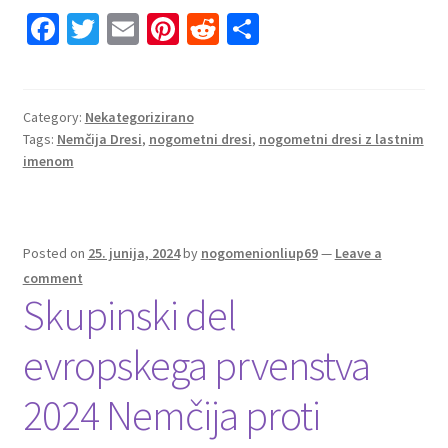
Fa
T
E
Pi
R
S
ce
wi
m
nt
e
h
b
tt
ai
er
d
ar
o
er
l
es
di
e
Category:
Nekategorizirano
Tags:
Nemčija Dresi
,
nogometni dresi
,
nogometni dresi z lastnim
o
t
t
imenom
k
Posted on
25. junija, 2024
by
nogomenionliup69
—
Leave a
comment
Skupinski del
evropskega prvenstva
2024 Nemčija proti