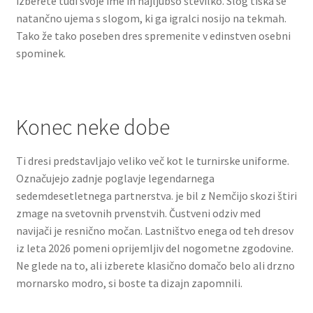
izberete tudi svoje ime in najljubšo številko. Slog tiska se
natančno ujema s slogom, ki ga igralci nosijo na tekmah.
Tako že tako poseben dres spremenite v edinstven osebni
spominek.
Konec neke dobe
Ti dresi predstavljajo veliko več kot le turnirske uniforme.
Označujejo zadnje poglavje legendarnega
sedemdesetletnega partnerstva. je bil z Nemčijo skozi štiri
zmage na svetovnih prvenstvih. Čustveni odziv med
navijači je resnično močan. Lastništvo enega od teh dresov
iz leta 2026 pomeni oprijemljiv del nogometne zgodovine.
Ne glede na to, ali izberete klasično domačo belo ali drzno
mornarsko modro, si boste ta dizajn zapomnili.