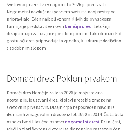
Svetovno prvenstvo v nogometu 2026 je pred vrati.
Nogometni navdušenci po vsem svetu se nanj nestrpno
pripravljajo. Eden najbolj vznemirljivih delov vsakega
turnirja je predstavitev novih
Nemčija dresi
. Letošnji
dizajni imajo za navijače poseben pomen. Tako domači kot
gostujoči dres pripovedujeta zgodbo, ki združuje dediščino
s sodobnim slogom.
Domači dres: Poklon prvakom
Domači dres Nemčije za leto 2026 je mojstrovina
nostalgije. je ustvaril dres, ki slavi pretekle zmage na
svetovnih prvenstvih. Dizajn črpa neposreden navdih iz
ikoničnih zmagovalnih dresov iz let 1990 in 2014. Čista bela
osnova tvori klasično osnovo
nogometni dresi
. Drzni črni,
rdeči in zlati ševronski vzorci se diagonalno raztezajo čez