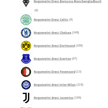
Nogometni Dresi Borussia Monchengladbach
8
8
izdelkov
8
Nogometni Dresi Celtic
8
izdelkov
349
Nogometni dresi Chelsea
349
izdelkov
200
Nogometni dresi Dortmund
200
izdelkov
67
Nogometni dresi Everton
67
izdelkov
13
Nogometni Dresi Feyenoord
13
izdelkov
218
Nogometni dresi Inter Milan
218
izdelkov
186
Nogometni dresi Juventus
186
izdelkov
4