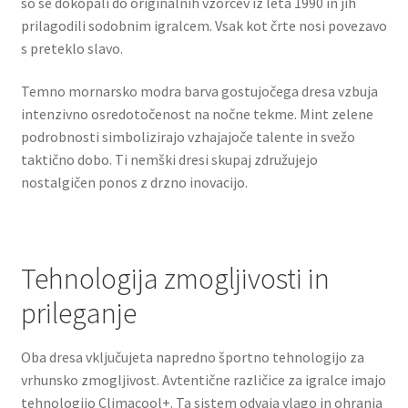
so se dokopali do originalnih vzorcev iz leta 1990 in jih
prilagodili sodobnim igralcem. Vsak kot črte nosi povezavo
s preteklo slavo.
Temno mornarsko modra barva gostujočega dresa vzbuja
intenzivno osredotočenost na nočne tekme. Mint zelene
podrobnosti simbolizirajo vzhajajoče talente in svežo
taktično dobo. Ti nemški dresi skupaj združujejo
nostalgičen ponos z drzno inovacijo.
Tehnologija zmogljivosti in
prileganje
Oba dresa vključujeta napredno športno tehnologijo za
vrhunsko zmogljivost. Avtentične različice za igralce imajo
tehnologijo Climacool+. Ta sistem odvaja vlago in ohranja