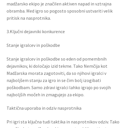
madžarsko ekipo je značilen aktiven napad in vztrajna
obramba. Med igro so pogosto sposobni ustvariti velik
pritisk na nasprotnika.
3.Ključni dejavniki konkurence
Stanje igralcev in poškodbe
Stanje igralcev in poškodbe so eden od pomembnih
dejavnikov, ki določajo izid tekme. Tako Nemčija kot
Madžarska morata zagotoviti, da so njihovi igralci v
najboljšem stanju za igro in se čim bolj izogibati
poškodbam. Samo zdravi igralci lahko igrajo po svojih
najboljših močeh in zmagujejo za ekipo.
Taktična uporaba in odziv nasprotnika
Pri igri sta ključna tudi taktika in nasprotnikov odziv. Tako