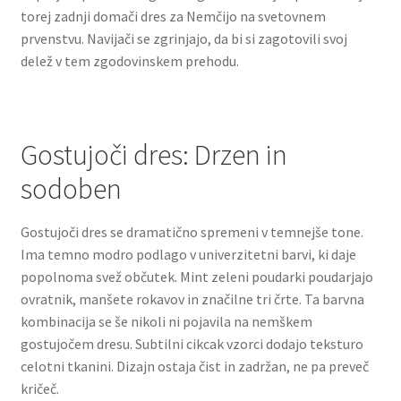
torej zadnji domači dres za Nemčijo na svetovnem
prvenstvu. Navijači se zgrinjajo, da bi si zagotovili svoj
delež v tem zgodovinskem prehodu.
Gostujoči dres: Drzen in
sodoben
Gostujoči dres se dramatično spremeni v temnejše tone.
Ima temno modro podlago v univerzitetni barvi, ki daje
popolnoma svež občutek. Mint zeleni poudarki poudarjajo
ovratnik, manšete rokavov in značilne tri črte. Ta barvna
kombinacija se še nikoli ni pojavila na nemškem
gostujočem dresu. Subtilni cikcak vzorci dodajo teksturo
celotni tkanini. Dizajn ostaja čist in zadržan, ne pa preveč
kričeč.