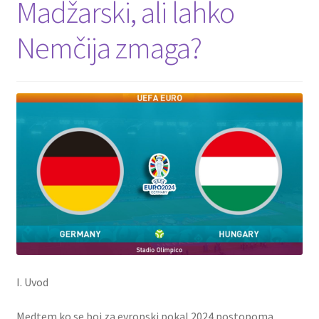
Madžarski, ali lahko
Nemčija zmaga?
I. Uvod
Medtem ko se boj za evropski pokal 2024 postopoma