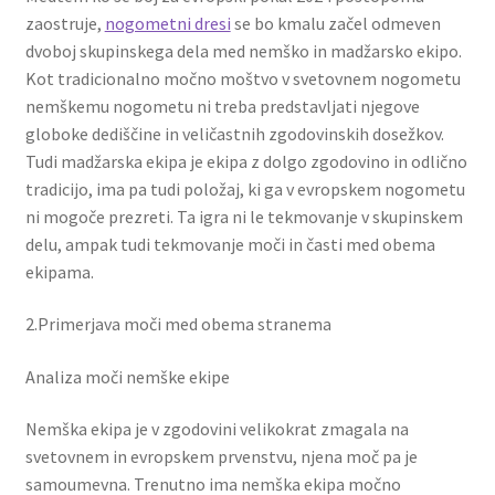
zaostruje,
nogometni dresi
se bo kmalu začel odmeven
dvoboj skupinskega dela med nemško in madžarsko ekipo.
Kot tradicionalno močno moštvo v svetovnem nogometu
nemškemu nogometu ni treba predstavljati njegove
globoke dediščine in veličastnih zgodovinskih dosežkov.
Tudi madžarska ekipa je ekipa z dolgo zgodovino in odlično
tradicijo, ima pa tudi položaj, ki ga v evropskem nogometu
ni mogoče prezreti. Ta igra ni le tekmovanje v skupinskem
delu, ampak tudi tekmovanje moči in časti med obema
ekipama.
2.Primerjava moči med obema stranema
Analiza moči nemške ekipe
Nemška ekipa je v zgodovini velikokrat zmagala na
svetovnem in evropskem prvenstvu, njena moč pa je
samoumevna. Trenutno ima nemška ekipa močno