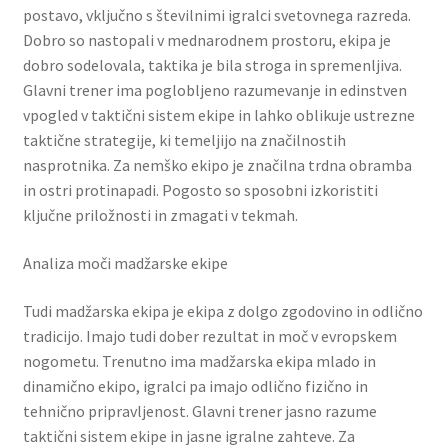
postavo, vključno s številnimi igralci svetovnega razreda.
Dobro so nastopali v mednarodnem prostoru, ekipa je
dobro sodelovala, taktika je bila stroga in spremenljiva.
Glavni trener ima poglobljeno razumevanje in edinstven
vpogled v taktični sistem ekipe in lahko oblikuje ustrezne
taktične strategije, ki temeljijo na značilnostih
nasprotnika. Za nemško ekipo je značilna trdna obramba
in ostri protinapadi. ​​Pogosto so sposobni izkoristiti
ključne priložnosti in zmagati v tekmah.
Analiza moči madžarske ekipe
Tudi madžarska ekipa je ekipa z dolgo zgodovino in odlično
tradicijo. Imajo tudi dober rezultat in moč v evropskem
nogometu. Trenutno ima madžarska ekipa mlado in
dinamično ekipo, igralci pa imajo odlično fizično in
tehnično pripravljenost. Glavni trener jasno razume
taktični sistem ekipe in jasne igralne zahteve. Za