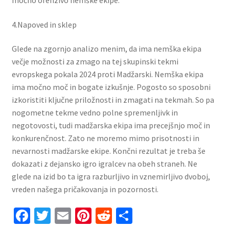
močno ofenzivo nemške ekipe.
4.Napoved in sklep
Glede na zgornjo analizo menim, da ima nemška ekipa
večje možnosti za zmago na tej skupinski tekmi
evropskega pokala 2024 proti Madžarski. Nemška ekipa
ima močno moč in bogate izkušnje. Pogosto so sposobni
izkoristiti ključne priložnosti in zmagati na tekmah. So pa
nogometne tekme vedno polne spremenljivk in
negotovosti, tudi madžarska ekipa ima precejšnjo moč in
konkurenčnost. Zato ne moremo mimo prisotnosti in
nevarnosti madžarske ekipe. Končni rezultat je treba še
dokazati z dejansko igro igralcev na obeh straneh. Ne
glede na izid bo ta igra razburljivo in vznemirljivo dvoboj,
vreden našega pričakovanja in pozornosti.
Fa
T
E
Pi
R
S