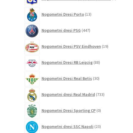
izdelki
13
Nogometni Dresi Porto
13
izdelkov
447
Nogometni dresi PSG
447
izdelkov
19
Nogometni Dresi PSV Eindhoven
19
izdelkov
88
Nogometni Dresi RB Leipzig
88
izdelkov
30
Nogometni Dresi Real Betis
30
izdelkov
733
Nogometni dresi Real Madrid
733
izdelkov
0
Nogometni Dresi Sporting CP
0
izdelkov
23
Nogometni dresi SSC Napoli
23
izdelkov