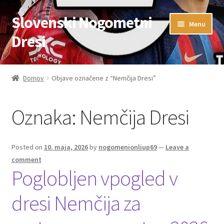
Slovenski Nogometni
Skip
Skip
Menu
to
to
Dresi
navigation
content
Domov
Domov
Objave označene z “Nemčija Dresi”
Blog
Oznaka:
Nemčija Dresi
FAQs
Kontaktiraj nas
Posted on
10. maja, 2026
by
nogomenionliup69
—
Leave a
comment
Košarica
Poglobljen vpogled v
dresi Nemčija za
Moj račun
Trgovina