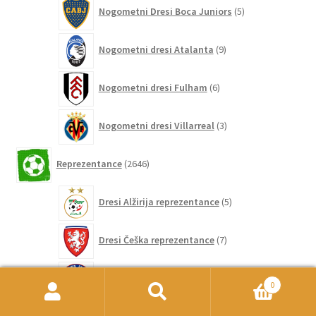
5
Nogometni Dresi Boca Juniors
5
izdelkov
9
Nogometni dresi Atalanta
9
izdelkov
6
Nogometni dresi Fulham
6
izdelkov
3
Nogometni dresi Villarreal
3
izdelki
2646
Reprezentance
2646
izdelkov
5
Dresi Alžirija reprezentance
5
izdelkov
7
Dresi Češka reprezentance
7
izdelkov
7
Dresi Čile reprezentance
7
izdelkov
0
Išči:
Iskanje
28