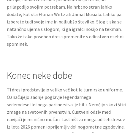
prilagodijo svojim potrebam. Na hrbtno stran lahko
dodate, kot sta Florian Wirtz ali Jamal Musiala. Lahko pa
izberete tudi svoje ime in najljubšo številko. Slog tiska se
natančno ujema s slogom, ki ga igralci nosijo na tekmah.
Tako že tako poseben dres spremenite v edinstven osebni
spominek.
Konec neke dobe
Ti dresi predstavljajo veliko več kot le turnirske uniforme.
Označujejo zadnje poglavje legendarnega
sedemdesetletnega partnerstva. je bil z Nemčijo skozi štiri
zmage na svetovnih prvenstvih. Čustveni odziv med
navijači je resnično močan. Lastništvo enega od teh dresov
iz leta 2026 pomeni oprijemljiv del nogometne zgodovine.