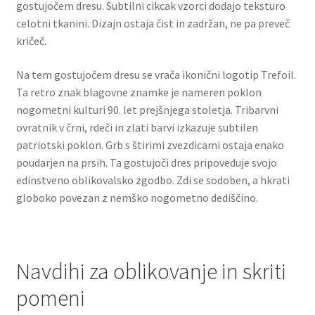
gostujočem dresu. Subtilni cikcak vzorci dodajo teksturo
celotni tkanini. Dizajn ostaja čist in zadržan, ne pa preveč
kričeč.
Na tem gostujočem dresu se vrača ikonični logotip Trefoil.
Ta retro znak blagovne znamke je nameren poklon
nogometni kulturi 90. let prejšnjega stoletja. Tribarvni
ovratnik v črni, rdeči in zlati barvi izkazuje subtilen
patriotski poklon. Grb s štirimi zvezdicami ostaja enako
poudarjen na prsih. Ta gostujoči dres pripoveduje svojo
edinstveno oblikovalsko zgodbo. Zdi se sodoben, a hkrati
globoko povezan z nemško nogometno dediščino.
Navdihi za oblikovanje in skriti
pomeni