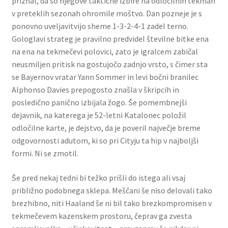
priznal, da so njegove taktične izbire na odločilnih tekmah
v preteklih sezonah ohromile moštvo. Dan pozneje je s
ponovno uveljavitvijo sheme 1-3-2-4-1 zadel terno.
Gologlavi strateg je pravilno predvidel številne bitke ena
na ena na tekmečevi polovici, zato je igralcem zabičal
neusmiljen pritisk na gostujočo zadnjo vrsto, s čimer sta
se Bayernov vratar Yann Sommer in levi bočni branilec
Alphonso Davies prepogosto znašla v škripcih in
posledično panično izbijala žogo. Še pomembnejši
dejavnik, na katerega je 52-letni Katalonec položil
odločilne karte, je dejstvo, da je poveril največje breme
odgovornosti adutom, ki so pri Cityju ta hip v najboljši
formi. Ni se zmotil.
Še pred nekaj tedni bi težko prišli do istega ali vsaj
približno podobnega sklepa. Meščani še niso delovali tako
brezhibno, niti Haaland še ni bil tako brezkompromisen v
tekmečevem kazenskem prostoru, čeprav ga zvesta