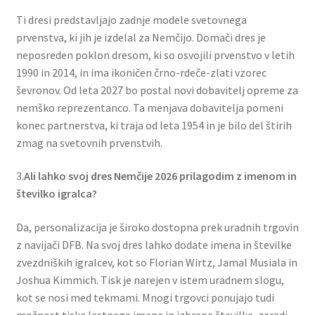
Ti dresi predstavljajo zadnje modele svetovnega
prvenstva, ki jih je izdelal za Nemčijo. Domači dres je
neposreden poklon dresom, ki so osvojili prvenstvo v letih
1990 in 2014, in ima ikoničen črno-rdeče-zlati vzorec
ševronov. Od leta 2027 bo postal novi dobavitelj opreme za
nemško reprezentanco. Ta menjava dobavitelja pomeni
konec partnerstva, ki traja od leta 1954 in je bilo del štirih
zmag na svetovnih prvenstvih.
3.
Ali lahko svoj dres Nemčije 2026 prilagodim z imenom in
številko igralca?
Da, personalizacija je široko dostopna prek uradnih trgovin
z navijači DFB. Na svoj dres lahko dodate imena in številke
zvezdniških igralcev, kot so Florian Wirtz, Jamal Musiala in
Joshua Kimmich. Tisk je narejen v istem uradnem slogu,
kot se nosi med tekmami. Mnogi trgovci ponujajo tudi
možnost tiska lastnega imena in izbrane številke, zaradi