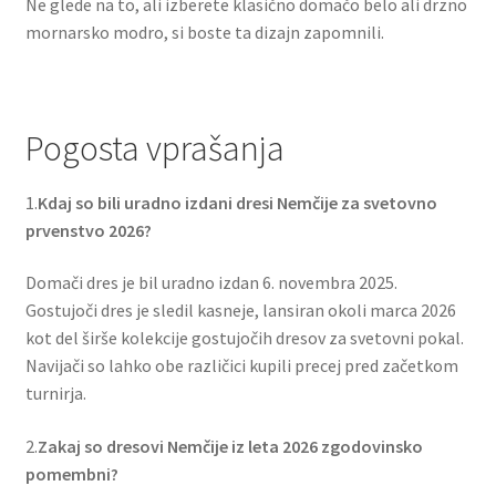
Ne glede na to, ali izberete klasično domačo belo ali drzno
mornarsko modro, si boste ta dizajn zapomnili.
Pogosta vprašanja
1.
Kdaj so bili uradno izdani dresi Nemčije za svetovno
prvenstvo 2026?
Domači dres je bil uradno izdan 6. novembra 2025.
Gostujoči dres je sledil kasneje, lansiran okoli marca 2026
kot del širše kolekcije gostujočih dresov za svetovni pokal.
Navijači so lahko obe različici kupili precej pred začetkom
turnirja.
2.
Zakaj so dresovi Nemčije iz leta 2026 zgodovinsko
pomembni?