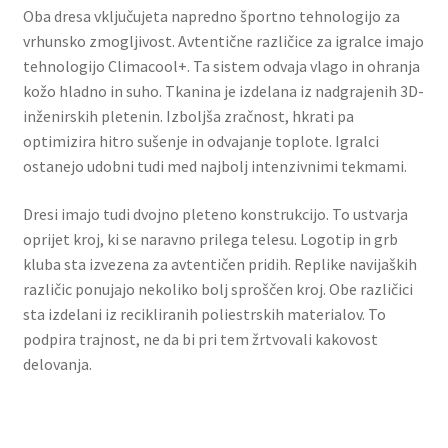
Oba dresa vključujeta napredno športno tehnologijo za
vrhunsko zmogljivost. Avtentične različice za igralce imajo
tehnologijo Climacool+. Ta sistem odvaja vlago in ohranja
kožo hladno in suho. Tkanina je izdelana iz nadgrajenih 3D-
inženirskih pletenin. Izboljša zračnost, hkrati pa
optimizira hitro sušenje in odvajanje toplote. Igralci
ostanejo udobni tudi med najbolj intenzivnimi tekmami.
Dresi imajo tudi dvojno pleteno konstrukcijo. To ustvarja
oprijet kroj, ki se naravno prilega telesu. Logotip in grb
kluba sta izvezena za avtentičen pridih. Replike navijaških
različic ponujajo nekoliko bolj sproščen kroj. Obe različici
sta izdelani iz recikliranih poliestrskih materialov. To
podpira trajnost, ne da bi pri tem žrtvovali kakovost
delovanja.