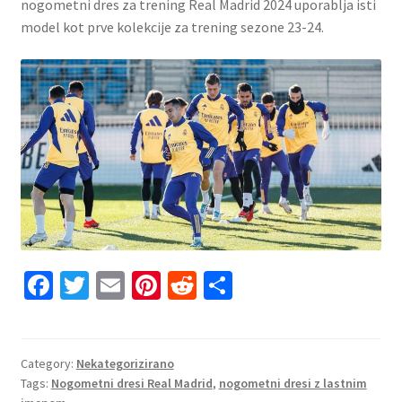
nogometni dres za trening Real Madrid 2024 uporablja isti
model kot prve kolekcije za trening sezone 23-24.
Fa
T
E
Pi
R
S
ce
wi
m
nt
e
h
b
tt
ai
er
d
ar
o
er
l
es
di
e
Category:
Nekategorizirano
Tags:
Nogometni dresi Real Madrid
,
nogometni dresi z lastnim
o
t
t