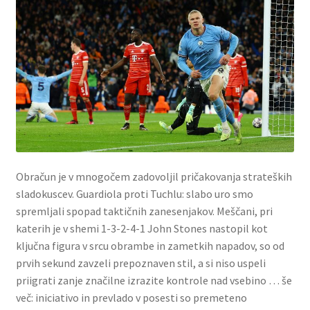
Obračun je v mnogočem zadovoljil pričakovanja strateških
sladokuscev. Guardiola proti Tuchlu: slabo uro smo
spremljali spopad taktičnih zanesenjakov. Meščani, pri
katerih je v shemi 1-3-2-4-1 John Stones nastopil kot
ključna figura v srcu obrambe in zametkih napadov, so od
prvih sekund zavzeli prepoznaven stil, a si niso uspeli
priigrati zanje značilne izrazite kontrole nad vsebino … še
več: iniciativo in prevlado v posesti so premeteno