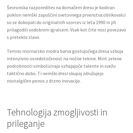
Ševronska razporeditev na domačem dresu je kodiran
poklon nemški zapuščini svetovnega prvenstva.oblikovalci
so se dokopali do originalnih vzorcev iz leta 1990 in jih
prilagodili sodobnim igralcem. Vsak kot črte nosi povezavo
s preteklo slavo.
Temno mornarsko modra barva gostujočega dresa vzbuja
intenzivno osredotočenost na nočne tekme. Mint zelene
podrobnosti simbolizirajo vzhajajoče talente in svežo
taktično dobo. Ti nemški dresi skupaj združujejo
nostalgičen ponos z drzno inovacijo.
Tehnologija zmogljivosti in
prileganje