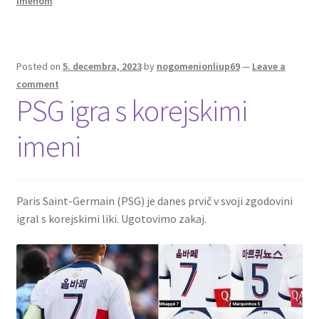
imenom
k
Posted on
5. decembra, 2023
by
nogomenionliup69
—
Leave a
comment
PSG igra s korejskimi
imeni
Paris Saint-Germain (PSG) je danes prvič v svoji zgodovini
igral s korejskimi liki. Ugotovimo zakaj.