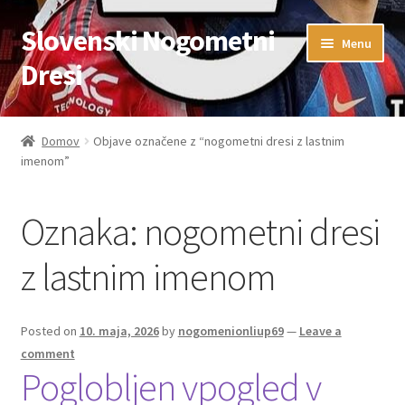
Slovenski Nogometni
Skip
Skip
Menu
to
to
Dresi
navigation
content
Domov
Domov
Objave označene z “nogometni dresi z lastnim
imenom”
Blog
FAQs
Oznaka:
nogometni dresi
Kontaktiraj nas
z lastnim imenom
Košarica
Posted on
10. maja, 2026
by
nogomenionliup69
—
Leave a
comment
Moj račun
Poglobljen vpogled v
Trgovina