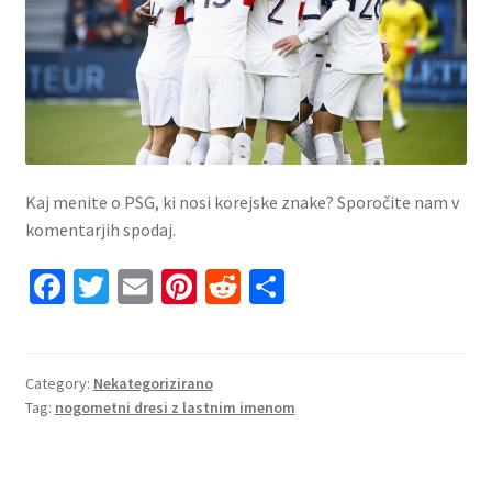
Kaj menite o PSG, ki nosi korejske znake?
Sporočite nam v
komentarjih spodaj.
Fa
T
E
Pi
R
S
ce
wi
m
nt
e
h
b
tt
ai
er
d
ar
o
er
l
es
di
e
Category:
Nekategorizirano
Tag:
nogometni dresi z lastnim imenom
o
t
t
k