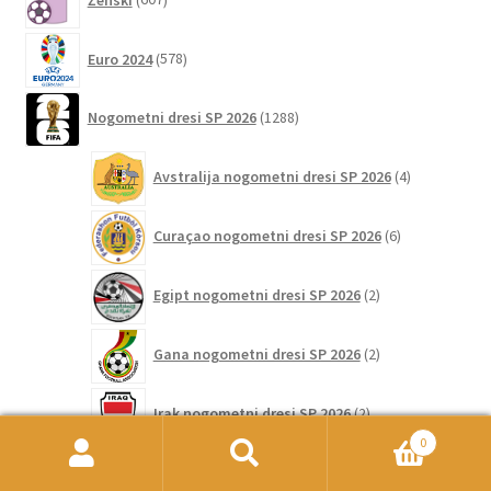
izdelkov
578
Euro 2024
578
izdelkov
1288
Nogometni dresi SP 2026
1288
izdelkov
4
Avstralija nogometni dresi SP 2026
4
izdelki
6
Curaçao nogometni dresi SP 2026
6
izdelkov
2
Egipt nogometni dresi SP 2026
2
izdelka
2
Gana nogometni dresi SP 2026
2
izdelka
2
Irak nogometni dresi SP 2026
2
izdelka
0
6
Išči:
Iskanje
Južna Afrika nogometni dresi SP 2026
6
izdelkov