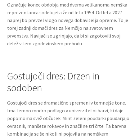
Označuje konec obdobja med dvema velikanoma.nemška
reprezentanca sodelujeta že od leta 1954. Od leta 2027
naprej bo prevzel vlogo novega dobavitelja opreme. To je
torej zadnji domači dres za Nemčijo na svetovnem
prvenstvu. Navijači se zgrinjajo, da bi si zagotovili svoj
delež v tem zgodovinskem prehodu.
Gostujoči dres: Drzen in
sodoben
Gostujoči dres se dramatično spremeni v temnejše tone.
Ima temno modro podlago v univerzitetni barvi, ki daje
popolnoma svež občutek. Mint zeleni poudarki poudarjajo
ovratnik, manšete rokavov in značilne tri črte. Ta barvna
kombinacija se še nikoli ni pojavila na nemškem