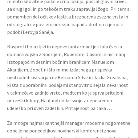
minuto siloviteje padal v črno luknjo, postal glavni krivec
za drugi gol in po tekočem traku zapravljal žogo. Pri tem si
pomemben del očitkov lastita brezbarvna zvezna vrsta in
od soigralcev povsem odrezan napad z drobno izjemo v
podobi Leroyja Sanéja.
Nasproti bojazljivi in nepovezani armadi je stala čvrsta
domača vojska z Rodrijem, Rubenom Diasom in nič manj
izstopajočim desnim bočnim branilcem Manuelom
Akanjijem. Zopet ni šlo mimo izdatnega prispevka
neutrudnih ustvarjalcev Bernarda Silve in Jacka Grealisha,
ki sta z uporabnimi podajami stanovitno sejala nevarnost
v tekmečevo zadnjo vrsto, medtem ko je sprva pritajeni
norveški kiborg Haaland dodal svoje z neposredno
udeležbo pri dveh zadetkih. Pritajenost pa taka …
Za mnoge najmarkantnejši manager moderne nogometne
dobe je na ponedeljkovi novinarski konferenci znova