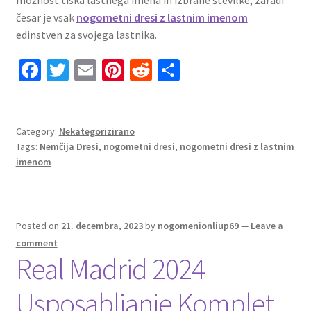
česar je vsak
nogometni dresi z lastnim imenom
edinstven za svojega lastnika.
Fa
T
E
Pi
R
S
ce
wi
m
nt
e
h
b
tt
ai
er
d
ar
o
er
l
es
di
e
Category:
Nekategorizirano
Tags:
Nemčija Dresi
,
nogometni dresi
,
nogometni dresi z lastnim
o
t
t
imenom
k
Posted on
21. decembra, 2023
by
nogomenionliup69
—
Leave a
comment
Real Madrid 2024
Usposabljanje Komplet