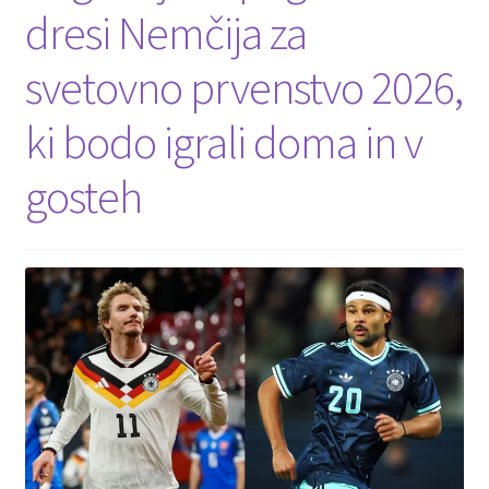
dresi Nemčija za
Zaključek nakupa
svetovno prvenstvo 2026,
ki bodo igrali doma in v
gosteh