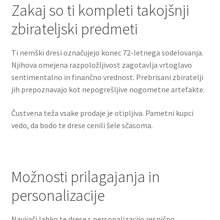
Zakaj so ti kompleti takojšnji
zbirateljski predmeti
Ti nemški dresi označujejo konec 72-letnega sodelovanja.
Njihova omejena razpoložljivost zagotavlja vrtoglavo
sentimentalno in finančno vrednost. Prebrisani zbiratelji
jih prepoznavajo kot nepogrešljive nogometne artefakte.
Čustvena teža vsake prodaje je otipljiva. Pametni kupci
vedo, da bodo te drese cenili šele sčasoma.
Možnosti prilagajanja in
personalizacije
Navijači lahko te drese s personalizacijo resnično