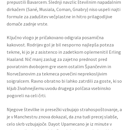
prepustili Bavarcem. Slednji navzlic številnim napadalnim
dirkačem (Sané, Musiala, Coman, Gnabry) niso uspeli najti
formule za zadušitev večplastne in hitro prilagodljive
domače zadnje vrste.
Ključno vlogo je pričakovano odigrala posamična
kakovost. Rodrijev gol je bil nesporno najlepša poteza
tekme, ki jo je z asistenco in zadetkom oplemenitil Erling
Haaland. Nič manj zaslug za zajetno prednost pred
povratnim dvobojem gre vsem ostalim Špančevim in
Norvežanovim za tekmeca povečini neprekosljivim
soigralcem. Ravno obratno bi lahko zatrdili za goste, ki so
kljub živahnejšemu uvodu drugega polčasa vsebinsko
pogoreli na celi črti.
Njegove številke in presežki vzbujajo strahospoštovanje, a
je v Manchestru znova dokazal, da zna tudi precej slabše,
celo skrb vzbujajoče. Dayot Upamecano je iz minute v