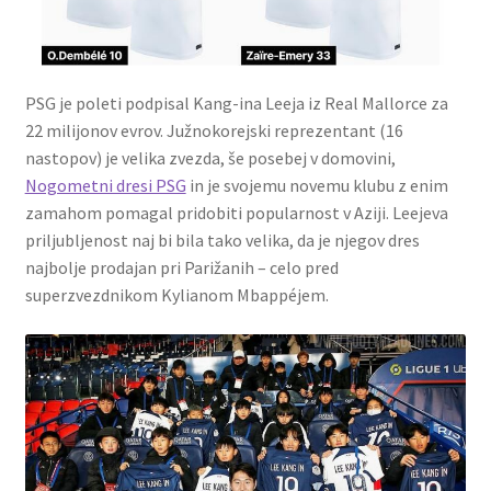
PSG je poleti podpisal Kang-ina Leeja iz Real Mallorce za
22 milijonov evrov. Južnokorejski reprezentant (16
nastopov) je velika zvezda, še posebej v domovini,
Nogometni dresi PSG
in je svojemu novemu klubu z enim
zamahom pomagal pridobiti popularnost v Aziji. Leejeva
priljubljenost naj bi bila tako velika, da je njegov dres
najbolje prodajan pri Parižanih – celo pred
superzvezdnikom Kylianom Mbappéjem.