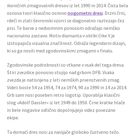
ikoničnih zmagovalnih dresov iz let 1990 in 2014. Čista bela
osnova tvori klasično osnovo
nogometni dresi
. Drzni črni,
rdeči in zlati ševronski vzorci se diagonalno raztezajo čez
prsi. Te barve z nedvomnim ponosom odražajo nemško
nacionalno zastavo. Motiv diamanta v obliki črke V je
izstopajoča vizualna značilnost. Odraža legendarni dizajn,
ki so ga nosili med zgodovinskimi zmagami v finalu.
Zgodovinske podrobnosti so vtkane v vsak del tega dresa.
Štiri zvezdice ponosno stojijo nad grbom DFB. Vsaka
zvezda je natisnjena z leti nemških prvenstvenih zmag.
Videli boste 54 za 1954, 74 za 1974, 90 za 1990 in 14 za 2014.
Grb sam nosi poseben retro logotip. Uporablja klasični
slog »Adolf Dassler« iz let 1949 do 1950. Črne kratke hlače
in bele nogavice odlično dopolnjujejo videz povezane
ekipe.
Ta domači dres nosi za navijače globoko čustveno težo.