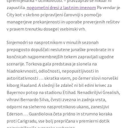
spremljevalka – učinkovitost – pravzaprav še nikdar ni
zapustila.
nogometni dresi z lastnim imenom
Pa vendar je
City kot v skrbno pripravljeni čarovniji s pomočjo
managerjeve prekanjenosti in uporabe preverjenih rešitev
v pravem trenutku dosegel vsebinski vrh.
Sinjemodri so nasprotnikom v minulih sezonah
prepogosto dopuščali neslutene junaške preobrate in v
končnicah najpomembnejših tekem zapravljali ugodne
scenarije. Torkova gala predstava je slonela na
hladnokrvnosti, odločnosti, nepopustljivosti in
avtoritativnosti … skratka vsem, po čemer slovi norveški
kiborg Haaland. A slednji še zdaleč ni bil edini krivec za
Bayernov potop na stadionu Etihad. Nenadkriljivi Grealish,
vihravi Bernardo Silva, čvrsti zvezna in zadnja vrsta,
odporni na sleherno nasprotnikovo ukano, zanesljivi
Ederson … Guardiolova četa pridno in strumno koraka
proti Carigradu, vse bolj prepričana v premierni dotik